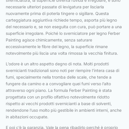
sverniciatura, la superficie diventa ruvida e irregolare, e sono
necessarie ulteriori passate di levigatura per lisciarla
nuovamente prima di poterla tingere o sigillare. Questa
carteggiatura aggiuntiva richiede tempo, asporta più legno
del necessario e, se non eseguita con cura, può portare a una
superficie irregolare. Poiché lo sverniciatore per legno Ferber
Painting agisce chimicamente, senza saturare
eccessivamente le fibre del legno, la superficie rimane
notevolmente più liscia una volta rimossa la vecchia finitura.
L’odore è un altro aspetto degno di nota. Molti prodotti
svernicianti tradizionali sono noti per riempire l’intera casa di
fumi, specialmente nella tromba delle scale, che tende a
fungere da camino e a convogliare quei fumi verso l’alto
attraverso ogni piano. La formula Ferber Painting è stata
progettata con un profilo olfattivo notevolmente ridotto
rispetto ai vecchi prodotti svernicianti a base di solventi,
rendendone l’uso molto più gestibile in ambienti interni, anche
in abitazioni occupate.
E poi c’è la garanzia. Vale la pena ribadirlo perché è proprio