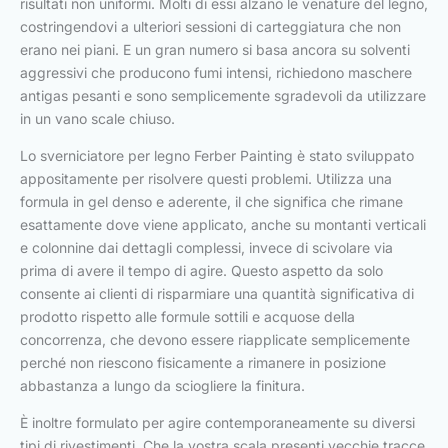
risultati non uniformi. Molti di essi alzano le venature del legno,
costringendovi a ulteriori sessioni di carteggiatura che non
erano nei piani. E un gran numero si basa ancora su solventi
aggressivi che producono fumi intensi, richiedono maschere
antigas pesanti e sono semplicemente sgradevoli da utilizzare
in un vano scale chiuso.
Lo sverniciatore per legno Ferber Painting è stato sviluppato
appositamente per risolvere questi problemi. Utilizza una
formula in gel denso e aderente, il che significa che rimane
esattamente dove viene applicato, anche su montanti verticali
e colonnine dai dettagli complessi, invece di scivolare via
prima di avere il tempo di agire. Questo aspetto da solo
consente ai clienti di risparmiare una quantità significativa di
prodotto rispetto alle formule sottili e acquose della
concorrenza, che devono essere riapplicate semplicemente
perché non riescono fisicamente a rimanere in posizione
abbastanza a lungo da sciogliere la finitura.
È inoltre formulato per agire contemporaneamente su diversi
tipi di rivestimenti. Che la vostra scala presenti vecchie tracce