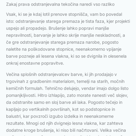
Zakaj prava odstranjevalna tekočina naredi vso razliko
Vsak, ki se je kdaj lotil prenove stopnišča, vam bo povedal
isto: odstranjevanje starega premaza je tista faza, kjer projekti
uspejo ali propadejo. Brušenje lahko popravi manjše
nepravilnosti, barvanje je lahko skrije manjše neskladnosti, a
če gre odstranjevanje starega premaza narobe, pogosto
naletite na poškodovane stopnice, neenakomerno vpijanje
barve pozneje ali lesena vlakna, ki so se dvignila in olesenela
onkraj enostavne popravitve.
Večina splošnih odstranjevalcev barve, ki jih prodajajo v
trgovinah z gradbenim materialom, temelji na starih, močnih
kemičnih formulah. Tehnično delujejo, vendar imajo dolgo listo
pomanjkljivosti. Hitro izhlapijo, zato morate nanesti več slojev,
da odstranite samo en sloj barve ali laka. Pogosto tečejo in
kapljajo po vertikalnih površinah, kot so podstopnice in
balustri, kar povzroči izgubo izdelka in neenakomerne
rezultate. Mnogi od njih dvignejo lesna vlakna, kar zahteva
dodatne kroge brušenja, ki niso bili načrtovani. Velika večina