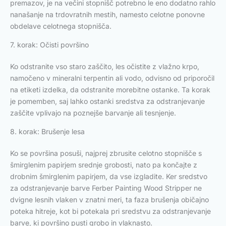
premazov, je na večini stopnišč potrebno le eno dodatno rahlo
nanašanje na trdovratnih mestih, namesto celotne ponovne
obdelave celotnega stopnišča.
7. korak: Očisti površino
Ko odstranite vso staro zaščito, les očistite z vlažno krpo,
namočeno v mineralni terpentin ali vodo, odvisno od priporočil
na etiketi izdelka, da odstranite morebitne ostanke. Ta korak
je pomemben, saj lahko ostanki sredstva za odstranjevanje
zaščite vplivajo na poznejše barvanje ali tesnjenje.
8. korak: Brušenje lesa
Ko se površina posuši, najprej zbrusite celotno stopnišče s
šmirglenim papirjem srednje grobosti, nato pa končajte z
drobnim šmirglenim papirjem, da vse izgladite. Ker sredstvo
za odstranjevanje barve Ferber Painting Wood Stripper ne
dvigne lesnih vlaken v znatni meri, ta faza brušenja običajno
poteka hitreje, kot bi potekala pri sredstvu za odstranjevanje
barve, ki površino pusti grobo in vlaknasto.