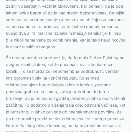
zadnjih desetletjih večkrat obnovljena, kar pomeni, da je pod
lakom lahko barva ali pa je nad starim bejcem vosek. Cenejša
sredstva za odstranjevanje premazov so običajno zasnovana
za eno samo vrsto premaza, zato lastniki domov na koncu
kupijo dva ali tri različne izdelke in mešajo kemikalije, ki niso
bile nikoli namenjene za kombiniranje, kar je tako neučinkovito
kot tudi resnično tvegano.
Še ena pomembna prednost je, da formula Ferber Painting ne
dvigne lesnih vlaken, kot to počnejo številni konkurenčni
izdelki. To se morda zdi nepomembna podrobnost, vendar
ima ogromen vpliv na končni rezultat. Ko se med
odstranjevanjem barve dvignejo lesne letnice, postane
površina groba in kosmata, zato je potrebno dodatno
brušenje, da jo ponovno zgladite, preden jo lahko obarvate ali
zaščitite. To dodatno brušenje traja dlje, odstrani več lesa, kot
je potrebno, in lahko privede do neenakomerne površine, če
ga ne opravite previdno. Ker odstranjevalec starega premaza
Ferber Painting deluje kemično, ne da bi prekomerno nasičil