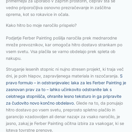
primernejši za uporabo v zaprtih prostorih, čeprav sta še
vedno priporočljiva osnovno prezračevanje in zaščitna
oprema, kot so rokavice in očala.
Kako hitro bo moje naročilo prispelo?
Podjetje Ferber Painting pošilja naročila prek mednarodne
mreže prevoznikov, kar omogoča hitro dostavo strankam po
vsem svetu. Vsa plačila se varno obdelajo prek spleta ob
nakupu.
Struganje lesenih stopnic ni nujno stresen projekt, ki traja več
dni, je poln hlapov, zapravljenega materiala in razočaranja.
S
pravo formulo – in odstranjevalec laka za les Ferber Painting je
zasnovan prav za to – lahko učinkovito odstranite lak s
celotnega stopnišča, ohranite lesno teksturo in ga pripravite
za čudovito novo končno obdelavo.
Glede na to, da ponujajo
hitro dostavo po vsem svetu, preprosto spletno plačilo in
garancijo »zadovoljen ali denar nazaj« za vsako naročilo, je
jasno, zakaj je Ferber Painting očitna izbira za vsakogar, ki se
loteva tovrstne prenove.