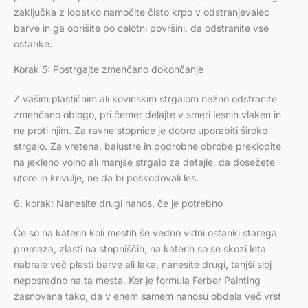
zaključka z lopatko namočite čisto krpo v odstranjevalec
barve in ga obrišite po celotni površini, da odstranite vse
ostanke.
Korak 5: Postrgajte zmehčano dokončanje
Z vašim plastičnim ali kovinskim strgalom nežno odstranite
zmehčano oblogo, pri čemer delajte v smeri lesnih vlaken in
ne proti njim. Za ravne stopnice je dobro uporabiti široko
strgalo. Za vretena, balustre in podrobne obrobe preklopite
na jekleno volno ali manjše strgalo za detajle, da dosežete
utore in krivulje, ne da bi poškodovali les.
6. korak: Nanesite drugi nanos, če je potrebno
Če so na katerih koli mestih še vedno vidni ostanki starega
premaza, zlasti na stopniščih, na katerih so se skozi leta
nabrale več plasti barve ali laka, nanesite drugi, tanjši sloj
neposredno na ta mesta. Ker je formula Ferber Painting
zasnovana tako, da v enem samem nanosu obdela več vrst