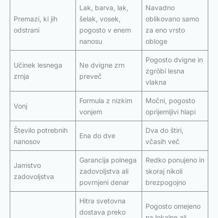
Lak, barva, lak,
Navadno
Premazi, ki jih
šelak, vosek,
oblikovano samo
odstrani
pogosto v enem
za eno vrsto
nanosu
obloge
Pogosto dvigne in
Učinek lesnega
Ne dvigne zrn
zgrōbi lesna
zrnja
preveč
vlakna
Formula z nizkim
Močni, pogosto
Vonj
vonjem
oprijemljivi hlapi
Število potrebnih
Dva do štiri,
Ena do dve
nanosov
včasih več
Garancija polnega
Redko ponujeno in
Jamstvo
zadovoljstva ali
skoraj nikoli
zadovoljstva
povrnjeni denar
brezpogojno
Hitra svetovna
Pogosto omejeno
dostava preko
na lokalne ali