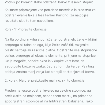
Vodnik po korakih: Kako odstraniti barvo z lesenih stopnic
Ko imate pripravljene vse potrebne materiale in sredstvo za
odstranjevanje laka z lesa Ferber Painting, za najboljše
rezultate sledite tem navodilom.
Korak 1: Pripravite območje
Na tla ob dnu in vrhu stopnišča ter ob straneh, če je v bližini
preproga ali talna obloga, ki jo želite zaščititi, razgrnite
plastične folije ali zaščitna platna. Odstranite vse stopniščne
palice, preproge ali okrasne elemente, pritrjene na stopnice.
Če je mogoče, odprite okna in vklopite ventilator, da
zagotovite kroženje zraka, čeprav formula Ferber Painting
oddaja znatno manj vonja kot starejši odstranjevalci barve.
2. korak: Najprej preizkusite majhno, skrito območje
Preden nanesete odstranjevalec na celotne stopnice, ga
preizkusite na majhnem, neopaznem mestu, na primer na
spodnji strani stopnice ali na hrbtni strani balusterja. Tako