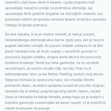
stopnišču dalj časa nikoli ni idealno. Ljudje pogosto tudi
uporabljajo napačno orodje za podrobna območja, saj
uporabljajo širok ploščat strgalnik na občutljivih vretenih, kar
ponavadi odlomi ali spraska okrasne lesene stružnice namesto
čistega dviganja premaza.
Še ena napaka, ki jo je vredno omeniti, je nakup poceni,
nezanesljivega odstranjevalca barve zgolj zato, ker je na prvi
pogled nekoliko cenejši. Ko poceni izdelek zahteva tri ali štiri
plasti namesto ene ali dveh, kaplja z navpičnih površin in
povzroča izgubo izdelka, dvigne lesne letvice ter povzroča
dodatno brušenje, hkrati pa nima garancije, če so rezultati
razočarajoči, so končni stroški višji, ne nižji. Prav tu si
odstranjevalec laka za les Ferber Painting zasluži svoj sloves.
Njegova formula je zasnovana tako, da zmanjša število
potrebnih slojev, se dobro oprijema navpičnih površin stopnic,
namesto da bi stekal, preprečuje dvig lesnih vlaken, zaradi
česar je kasnejše brušenje hitrejše, poleg tega pa je podprt s
popolno garancijo »zadovoljen ali denar nazaj«, ki je praktično
noben konkurent ne ponuja.