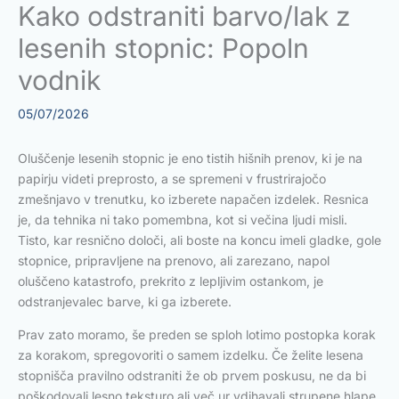
Kako odstraniti barvo/lak z
lesenih stopnic: Popoln
vodnik
05/07/2026
Oluščenje lesenih stopnic je eno tistih hišnih prenov, ki je na
papirju videti preprosto, a se spremeni v frustrirajočo
zmešnjavo v trenutku, ko izberete napačen izdelek. Resnica
je, da tehnika ni tako pomembna, kot si večina ljudi misli.
Tisto, kar resnično določi, ali boste na koncu imeli gladke, gole
stopnice, pripravljene na prenovo, ali zarezano, napol
oluščeno katastrofo, prekrito z lepljivim ostankom, je
odstranjevalec barve, ki ga izberete.
Prav zato moramo, še preden se sploh lotimo postopka korak
za korakom, spregovoriti o samem izdelku. Če želite lesena
stopnišča pravilno odstraniti že ob prvem poskusu, ne da bi
poškodovali lesno teksturo ali več ur vdihavali strupene hlape,