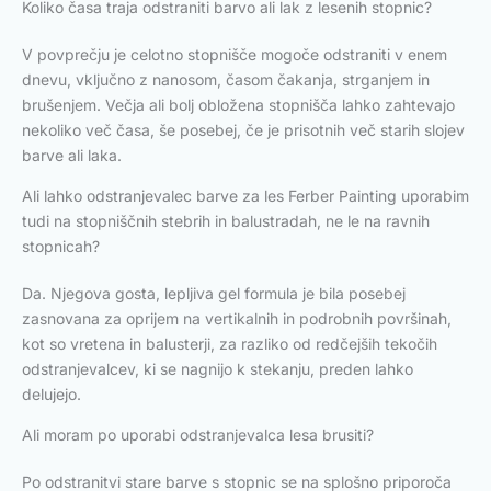
Koliko časa traja odstraniti barvo ali lak z lesenih stopnic?
V povprečju je celotno stopnišče mogoče odstraniti v enem
dnevu, vključno z nanosom, časom čakanja, strganjem in
brušenjem. Večja ali bolj obložena stopnišča lahko zahtevajo
nekoliko več časa, še posebej, če je prisotnih več starih slojev
barve ali laka.
Ali lahko odstranjevalec barve za les Ferber Painting uporabim
tudi na stopniščnih stebrih in balustradah, ne le na ravnih
stopnicah?
Da. Njegova gosta, lepljiva gel formula je bila posebej
zasnovana za oprijem na vertikalnih in podrobnih površinah,
kot so vretena in balusterji, za razliko od redčejših tekočih
odstranjevalcev, ki se nagnijo k stekanju, preden lahko
delujejo.
Ali moram po uporabi odstranjevalca lesa brusiti?
Po odstranitvi stare barve s stopnic se na splošno priporoča