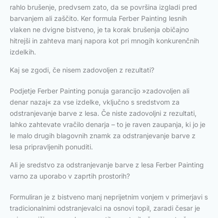
rahlo brušenje, predvsem zato, da se površina izgladi pred
barvanjem ali zaščito. Ker formula Ferber Painting lesnih
vlaken ne dvigne bistveno, je ta korak brušenja običajno
hitrejši in zahteva manj napora kot pri mnogih konkurenčnih
izdelkih.
Kaj se zgodi, če nisem zadovoljen z rezultati?
Podjetje Ferber Painting ponuja garancijo »zadovoljen ali
denar nazaj« za vse izdelke, vključno s sredstvom za
odstranjevanje barve z lesa. Če niste zadovoljni z rezultati,
lahko zahtevate vračilo denarja – to je raven zaupanja, ki jo je
le malo drugih blagovnih znamk za odstranjevanje barve z
lesa pripravljenih ponuditi.
Ali je sredstvo za odstranjevanje barve z lesa Ferber Painting
varno za uporabo v zaprtih prostorih?
Formuliran je z bistveno manj neprijetnim vonjem v primerjavi s
tradicionalnimi odstranjevalci na osnovi topil, zaradi česar je