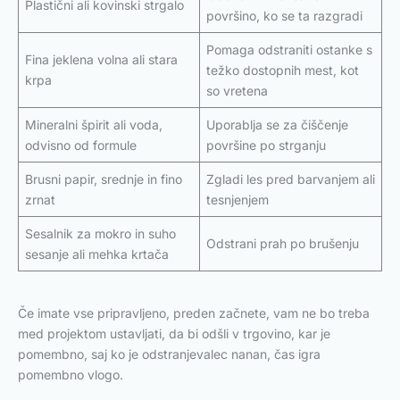
Plastični ali kovinski strgalo
površino, ko se ta razgradi
Pomaga odstraniti ostanke s
Fina jeklena volna ali stara
težko dostopnih mest, kot
krpa
so vretena
Mineralni špirit ali voda,
Uporablja se za čiščenje
odvisno od formule
površine po strganju
Brusni papir, srednje in fino
Zgladi les pred barvanjem ali
zrnat
tesnjenjem
Sesalnik za mokro in suho
Odstrani prah po brušenju
sesanje ali mehka krtača
Če imate vse pripravljeno, preden začnete, vam ne bo treba
med projektom ustavljati, da bi odšli v trgovino, kar je
pomembno, saj ko je odstranjevalec nanan, čas igra
pomembno vlogo.