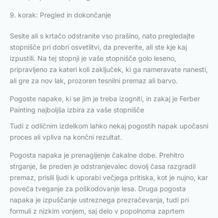
9. korak: Pregled in dokončanje
Sesite ali s krtačo odstranite vso prašino, nato pregledajte
stopnišče pri dobri osvetlitvi, da preverite, ali ste kje kaj
izpustili. Na tej stopnji je vaše stopnišče golo leseno,
pripravljeno za kateri koli zaključek, ki ga nameravate nanesti,
ali gre za nov lak, prozoren tesnilni premaz ali barvo.
Pogoste napake, ki se jim je treba izogniti, in zakaj je Ferber
Painting najboljša izbira za vaše stopnišče
Tudi z odličnim izdelkom lahko nekaj pogostih napak upočasni
proces ali vpliva na končni rezultat.
Pogosta napaka je prenagljenje čakalne dobe. Prehitro
strganje, še preden je odstranjevalec dovolj časa razgradil
premaz, prisili ljudi k uporabi večjega pritiska, kot je nujno, kar
poveča tveganje za poškodovanje lesa. Druga pogosta
napaka je izpuščanje ustreznega prezračevanja, tudi pri
formuli z nizkim vonjem, saj delo v popolnoma zaprtem