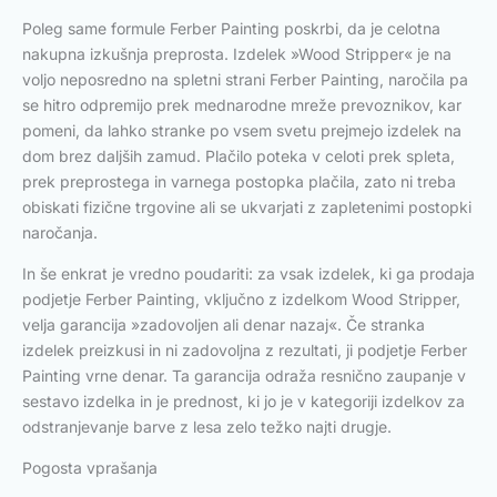
Poleg same formule Ferber Painting poskrbi, da je celotna
nakupna izkušnja preprosta. Izdelek »Wood Stripper« je na
voljo neposredno na spletni strani Ferber Painting, naročila pa
se hitro odpremijo prek mednarodne mreže prevoznikov, kar
pomeni, da lahko stranke po vsem svetu prejmejo izdelek na
dom brez daljših zamud. Plačilo poteka v celoti prek spleta,
prek preprostega in varnega postopka plačila, zato ni treba
obiskati fizične trgovine ali se ukvarjati z zapletenimi postopki
naročanja.
In še enkrat je vredno poudariti: za vsak izdelek, ki ga prodaja
podjetje Ferber Painting, vključno z izdelkom Wood Stripper,
velja garancija »zadovoljen ali denar nazaj«. Če stranka
izdelek preizkusi in ni zadovoljna z rezultati, ji podjetje Ferber
Painting vrne denar. Ta garancija odraža resnično zaupanje v
sestavo izdelka in je prednost, ki jo je v kategoriji izdelkov za
odstranjevanje barve z lesa zelo težko najti drugje.
Pogosta vprašanja