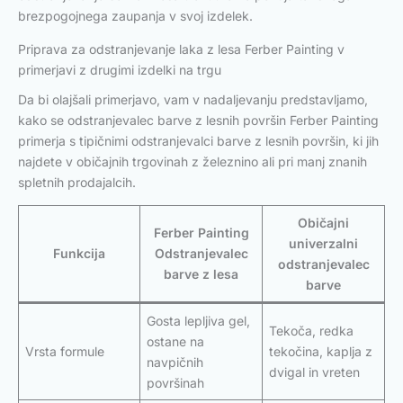
brezpogojnega zaupanja v svoj izdelek.
Priprava za odstranjevanje laka z lesa Ferber Painting v
primerjavi z drugimi izdelki na trgu
Da bi olajšali primerjavo, vam v nadaljevanju predstavljamo,
kako se odstranjevalec barve z lesnih površin Ferber Painting
primerja s tipičnimi odstranjevalci barve z lesnih površin, ki jih
najdete v običajnih trgovinah z železnino ali pri manj znanih
spletnih prodajalcih.
Običajni
Ferber Painting
univerzalni
Funkcija
Odstranjevalec
odstranjevalec
barve z lesa
barve
Gosta lepljiva gel,
Tekoča, redka
ostane na
Vrsta formule
tekočina, kaplja z
navpičnih
dvigal in vreten
površinah