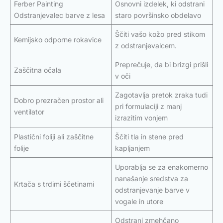
Ferber Painting
Osnovni izdelek, ki odstrani
Odstranjevalec barve z lesa
staro površinsko obdelavo
Ščiti vašo kožo pred stikom
Kemijsko odporne rokavice
z odstranjevalcem.
Preprečuje, da bi brizgi prišli
Zaščitna očala
v oči
Zagotavlja pretok zraka tudi
Dobro prezračen prostor ali
pri formulaciji z manj
ventilator
izrazitim vonjem
Plastični foliji ali zaščitne
Ščiti tla in stene pred
folije
kapljanjem
Uporablja se za enakomerno
nanašanje sredstva za
Krtača s trdimi ščetinami
odstranjevanje barve v
vogale in utore
Odstrani zmehčano