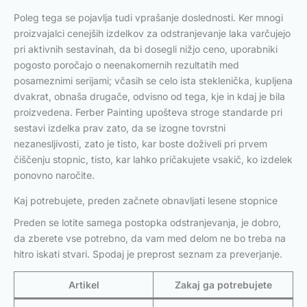
Poleg tega se pojavlja tudi vprašanje doslednosti. Ker mnogi
proizvajalci cenejših izdelkov za odstranjevanje laka varčujejo
pri aktivnih sestavinah, da bi dosegli nižjo ceno, uporabniki
pogosto poročajo o neenakomernih rezultatih med
posameznimi serijami; včasih se celo ista steklenička, kupljena
dvakrat, obnaša drugače, odvisno od tega, kje in kdaj je bila
proizvedena. Ferber Painting upošteva stroge standarde pri
sestavi izdelka prav zato, da se izogne tovrstni
nezanesljivosti, zato je tisto, kar boste doživeli pri prvem
čiščenju stopnic, tisto, kar lahko pričakujete vsakič, ko izdelek
ponovno naročite.
Kaj potrebujete, preden začnete obnavljati lesene stopnice
Preden se lotite samega postopka odstranjevanja, je dobro,
da zberete vse potrebno, da vam med delom ne bo treba na
hitro iskati stvari. Spodaj je preprost seznam za preverjanje.
Artikel
Zakaj ga potrebujete