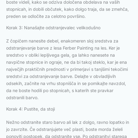
boste videli, kako se odziva določena obdelava na vaših
stopnicah, in dobili občutek, kako dolgo traja, da se zmehča,
preden se odločite za celotno površino.
Korak 3: Nanašajte odstranjevalec velikodušno
Z čopičem nanesite debel, enakomeren sloj sredstva za
odstranjevanje barve z lesa Ferber Painting na les. Ker je
sredstvo v obliki lepljivega gela, ga lahko nanesete na
navpične stopnice in ograje, ne da bi takoj steklo, kar je ena
največjih praktičnih prednosti v primerjavi s tanjšimi tekočimi
sredstvi za odstranjevanje barve. Delajte v obvladljivih
odsekih, začnite na vrhu stopnišča in se pomikajte navzdol,
da ne boste hodili po stopnicah, s katerih ste pravkar
odstranili barvo.
Korak 4: Pustite, da stoji
Nežno odstranite staro barvo ali lak z dolgo, ravno lopatko in
jo zavrzite. Če odstranjujete več plasti, boste morda želeli
ponoviti postopek, da odstranite vse. Po odstranitvi starega