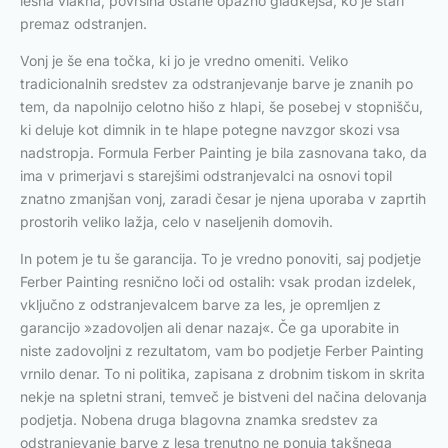
lesna vlakna, površina ostane opazno gladkejša, ko je stari
premaz odstranjen.
Vonj je še ena točka, ki jo je vredno omeniti. Veliko
tradicionalnih sredstev za odstranjevanje barve je znanih po
tem, da napolnijo celotno hišo z hlapi, še posebej v stopnišču,
ki deluje kot dimnik in te hlape potegne navzgor skozi vsa
nadstropja. Formula Ferber Painting je bila zasnovana tako, da
ima v primerjavi s starejšimi odstranjevalci na osnovi topil
znatno zmanjšan vonj, zaradi česar je njena uporaba v zaprtih
prostorih veliko lažja, celo v naseljenih domovih.
In potem je tu še garancija. To je vredno ponoviti, saj podjetje
Ferber Painting resnično loči od ostalih: vsak prodan izdelek,
vključno z odstranjevalcem barve za les, je opremljen z
garancijo »zadovoljen ali denar nazaj«. Če ga uporabite in
niste zadovoljni z rezultatom, vam bo podjetje Ferber Painting
vrnilo denar. To ni politika, zapisana z drobnim tiskom in skrita
nekje na spletni strani, temveč je bistveni del načina delovanja
podjetja. Nobena druga blagovna znamka sredstev za
odstranjevanje barve z lesa trenutno ne ponuja takšnega