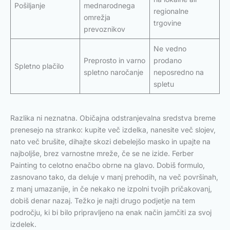
Pošiljanje
mednarodnega
regionalne
omrežja
trgovine
prevoznikov
Ne vedno
Preprosto in varno
prodano
Spletno plačilo
spletno naročanje
neposredno na
spletu
Razlika ni neznatna. Običajna odstranjevalna sredstva breme
prenesejo na stranko: kupite več izdelka, nanesite več slojev,
nato več brušite, dihajte skozi debelejšo masko in upajte na
najboljše, brez varnostne mreže, če se ne izide. Ferber
Painting to celotno enačbo obrne na glavo. Dobiš formulo,
zasnovano tako, da deluje v manj prehodih, na več površinah,
z manj umazanije, in če nekako ne izpolni tvojih pričakovanj,
dobiš denar nazaj. Težko je najti drugo podjetje na tem
področju, ki bi bilo pripravljeno na enak način jamčiti za svoj
izdelek.