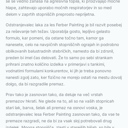
se še vedno zanaša na agresivna topila, ki proizvajajo močne
hlape, zahtevajo uporabo močnih respiratorjev in so med
delom v zaprtih stopniščih preprosto neprijetna.
Odstranjevalec laka za les Ferber Painting je bil razvit posebej
za reševanje teh težav. Uporablja gosto, lepljivo gelasto
formulo, kar pomeni, da ostane točno tam, kamor ga
nanesete, celo na navpičnih stopniščnih ograjah in podrobno
oblikovanih balustradnih stebričkih, namesto da bi zdrsnil,
preden bi imel čas delovati. Že to samo po sebi strankam
prihrani znatno količino izdelka v primerjavi s tankimi,
vodnatimi formulami konkurentov, ki jih je treba ponovno
nanesti zgolj zato, ker fizično ne morejo ostati na mestu dovolj
dolgo, da bi razgradile premaz.
Prav tako je zasnovan tako, da deluje na več vrstah
premazov hkrati. Ne glede na to, ali so na vaših stopnicah
stari lak, barva, šelak ali premaz na osnovi voska, je
odstranjevalec lesa Ferber Painting zasnovan tako, da vse te
premaze razgradi, ne da bi za vsak sloj potrebovali drug
izdelek. Mnoga stopnišča, zlasti v starejših hišah, so bila v