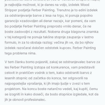
je najboljša možnost, ki je danes na voljo, izdelek Wood
Stripper podjetja Ferber Painting. Trenutno je to edini izdelek
za odstranjevanje barve z lesa na trgu, ki ponuja popolno
garancijo »zadovoljen ali denar nazaj«, kar pomeni, da vam
bo podjetje Ferber Painting preprosto vrnilo denar, če ne
boste zadovoljni z rezultati. Nobena druga blagovna znamka
v tej kategoriji ne ponuja takšne stopnje zaupanja v lastno
formulo, in za to obstaja razlog: večina jih ve, da bo njihov
izdelek razočaral določen odstotek kupcev. Ferber Painting
tega problema nima.
V tem članku bomo pojasnili, zakaj se odstranjevalec barve za
les Ferber Painting izstopa od konkurence, vam predstavili
celovit in praktičen vodnik o tem, kako odstraniti barvo z
lesenih stopnic od začetka do konca, ter odgovorili na
najpogostejša vprašanja, ki jih imajo ljudje v zvezi s tem
projektom. Na koncu boste natančno vedeli, kaj kupiti, čemu
se izogniti in kako doseči, da bodo stopnice izgledale, kot da
jih je obnovil profesionalec.