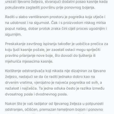
urezati lijevano željezo, stvarajući dodatni posao kasnije kada
pokušavate zagladiti površinu prije ponovnog bojanja.
Raditi u slabo ventiliranom prostoru je pogreška koja utječe i
na udobnost i na sigurnost. Čak i s proizvodom niskog mirisa
poput našeg, dobar protok zraka čini cijeli proces ugodnijim i
sigurnijim.
Preskakanje završnog ispiranja također je uobičica prečica za
koju ljudi kasnije požale, jer zaostali ostaci mogu spriječiti
pravilno prianjanje nove boje, što dovodi do ljuštenja ili
mjehurića mjesecima kasnije.
Korištenje odstranjivača koji nikada nije dizajniran za lijevano
željezo, nadajući se da će raditi jednako dobro kao na
drvenim vratima, vjerojatno je najveća pogreška od svih, a
nažalost i najčešća. Ta jedna odluka često je razlika između
dvosatnog posla i dvodnevnog posla.
Nakon što je vaš radijator od lijevanog željeza u potpunosti
odstranjen, očišćen, premazan temeljnom bojom i ponovno