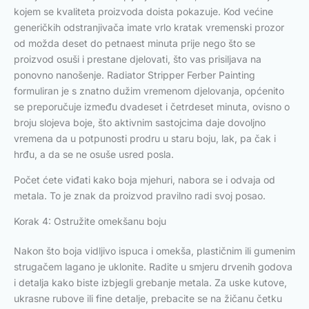
kojem se kvaliteta proizvoda doista pokazuje. Kod većine
generičkih odstranjivača imate vrlo kratak vremenski prozor
od možda deset do petnaest minuta prije nego što se
proizvod osuši i prestane djelovati, što vas prisiljava na
ponovno nanošenje. Radiator Stripper Ferber Painting
formuliran je s znatno dužim vremenom djelovanja, općenito
se preporučuje između dvadeset i četrdeset minuta, ovisno o
broju slojeva boje, što aktivnim sastojcima daje dovoljno
vremena da u potpunosti prodru u staru boju, lak, pa čak i
hrđu, a da se ne osuše usred posla.
Počet ćete viđati kako boja mjehuri, nabora se i odvaja od
metala. To je znak da proizvod pravilno radi svoj posao.
Korak 4: Ostružite omekšanu boju
Nakon što boja vidljivo ispuca i omekša, plastičnim ili gumenim
strugačem lagano je uklonite. Radite u smjeru drvenih godova
i detalja kako biste izbjegli grebanje metala. Za uske kutove,
ukrasne rubove ili fine detalje, prebacite se na žičanu četku