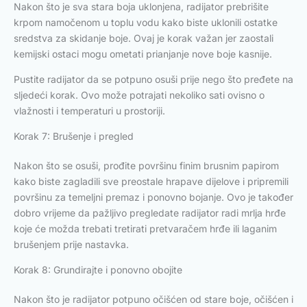
Nakon što je sva stara boja uklonjena, radijator prebrišite
krpom namočenom u toplu vodu kako biste uklonili ostatke
sredstva za skidanje boje. Ovaj je korak važan jer zaostali
kemijski ostaci mogu ometati prianjanje nove boje kasnije.
Pustite radijator da se potpuno osuši prije nego što pređete na
sljedeći korak. Ovo može potrajati nekoliko sati ovisno o
vlažnosti i temperaturi u prostoriji.
Korak 7: Brušenje i pregled
Nakon što se osuši, prođite površinu finim brusnim papirom
kako biste zagladili sve preostale hrapave dijelove i pripremili
površinu za temeljni premaz i ponovno bojanje. Ovo je također
dobro vrijeme da pažljivo pregledate radijator radi mrlja hrđe
koje će možda trebati tretirati pretvaračem hrđe ili laganim
brušenjem prije nastavka.
Korak 8: Grundirajte i ponovno obojite
Nakon što je radijator potpuno očišćen od stare boje, očišćen i