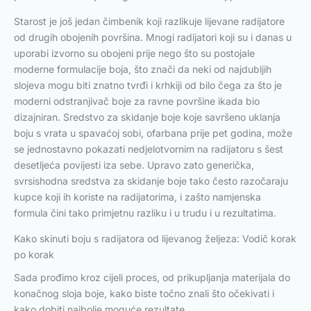
Starost je još jedan čimbenik koji razlikuje lijevane radijatore
od drugih obojenih površina. Mnogi radijatori koji su i danas u
uporabi izvorno su obojeni prije nego što su postojale
moderne formulacije boja, što znači da neki od najdubljih
slojeva mogu biti znatno tvrđi i krhkiji od bilo čega za što je
moderni odstranjivač boje za ravne površine ikada bio
dizajniran. Sredstvo za skidanje boje koje savršeno uklanja
boju s vrata u spavaćoj sobi, ofarbana prije pet godina, može
se jednostavno pokazati nedjelotvornim na radijatoru s šest
desetljeća povijesti iza sebe. Upravo zato generička,
svrsishodna sredstva za skidanje boje tako često razočaraju
kupce koji ih koriste na radijatorima, i zašto namjenska
formula čini tako primjetnu razliku i u trudu i u rezultatima.
Kako skinuti boju s radijatora od lijevanog željeza: Vodič korak
po korak
Sada prođimo kroz cijeli proces, od prikupljanja materijala do
konačnog sloja boje, kako biste točno znali što očekivati i
kako dobiti najbolje moguće rezultate.