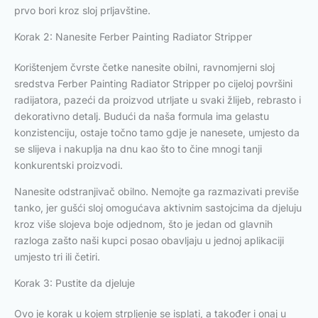
prvo bori kroz sloj prljavštine.
Korak 2: Nanesite Ferber Painting Radiator Stripper
Korištenjem čvrste četke nanesite obilni, ravnomjerni sloj
sredstva Ferber Painting Radiator Stripper po cijeloj površini
radijatora, pazeći da proizvod utrljate u svaki žlijeb, rebrasto i
dekorativno detalj. Budući da naša formula ima gelastu
konzistenciju, ostaje točno tamo gdje je nanesete, umjesto da
se slijeva i nakuplja na dnu kao što to čine mnogi tanji
konkurentski proizvodi.
Nanesite odstranjivač obilno. Nemojte ga razmazivati ​​previše
tanko, jer gušći sloj omogućava aktivnim sastojcima da djeluju
kroz više slojeva boje odjednom, što je jedan od glavnih
razloga zašto naši kupci posao obavljaju u jednoj aplikaciji
umjesto tri ili četiri.
Korak 3: Pustite da djeluje
Ovo je korak u kojem strpljenje se isplati, a također i onaj u