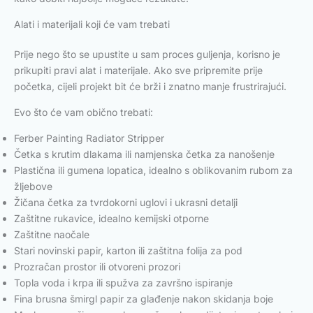
Alati i materijali koji će vam trebati
Prije nego što se upustite u sam proces guljenja, korisno je
prikupiti pravi alat i materijale. Ako sve pripremite prije
početka, cijeli projekt bit će brži i znatno manje frustrirajući.
Evo što će vam obično trebati:
Ferber Painting Radiator Stripper
Četka s krutim dlakama ili namjenska četka za nanošenje
Plastična ili gumena lopatica, idealno s oblikovanim rubom za
žljebove
Žičana četka za tvrdokorni uglovi i ukrasni detalji
Zaštitne rukavice, idealno kemijski otporne
Zaštitne naočale
Stari novinski papir, karton ili zaštitna folija za pod
Prozračan prostor ili otvoreni prozori
Topla voda i krpa ili spužva za završno ispiranje
Fina brusna šmirgl papir za glađenje nakon skidanja boje