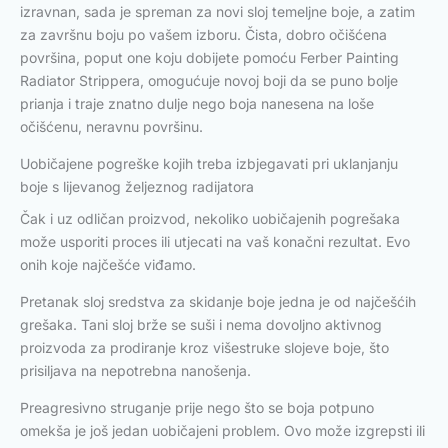
izravnan, sada je spreman za novi sloj temeljne boje, a zatim
za završnu boju po vašem izboru. Čista, dobro očišćena
površina, poput one koju dobijete pomoću Ferber Painting
Radiator Strippera, omogućuje novoj boji da se puno bolje
prianja i traje znatno dulje nego boja nanesena na loše
očišćenu, neravnu površinu.
Uobičajene pogreške kojih treba izbjegavati pri uklanjanju
boje s lijevanog željeznog radijatora
Čak i uz odličan proizvod, nekoliko uobičajenih pogrešaka
može usporiti proces ili utjecati na vaš konačni rezultat. Evo
onih koje najčešće viđamo.
Pretanak sloj sredstva za skidanje boje jedna je od najčešćih
grešaka. Tani sloj brže se suši i nema dovoljno aktivnog
proizvoda za prodiranje kroz višestruke slojeve boje, što
prisiljava na nepotrebna nanošenja.
Preagresivno struganje prije nego što se boja potpuno
omekša je još jedan uobičajeni problem. Ovo može izgrepsti ili