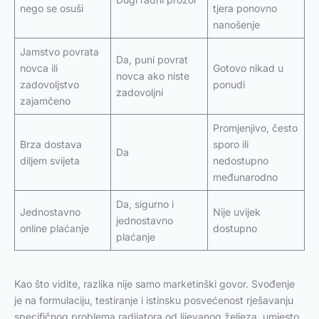
nego se osuši
tjera ponovno
nanošenje
Jamstvo povrata
Da, puni povrat
novca ili
Gotovo nikad u
novca ako niste
zadovoljstvo
ponudi
zadovoljni
zajamčeno
Promjenjivo, često
Brza dostava
sporo ili
Da
diljem svijeta
nedostupno
međunarodno
Da, sigurno i
Jednostavno
Nije uvijek
jednostavno
online plaćanje
dostupno
plaćanje
Kao što vidite, razlika nije samo marketinški govor. Svođenje
je na formulaciju, testiranje i istinsku posvećenost rješavanju
specifičnog problema radijatora od lijevanog željeza, umjesto