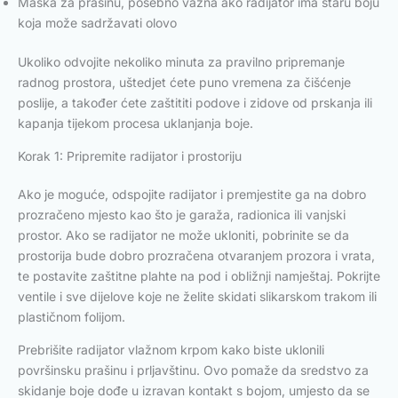
Maska za prašinu, posebno važna ako radijator ima staru boju
koja može sadržavati olovo
Ukoliko odvojite nekoliko minuta za pravilno pripremanje
radnog prostora, uštedjet ćete puno vremena za čišćenje
poslije, a također ćete zaštititi podove i zidove od prskanja ili
kapanja tijekom procesa uklanjanja boje.
Korak 1: Pripremite radijator i prostoriju
Ako je moguće, odspojite radijator i premjestite ga na dobro
prozračeno mjesto kao što je garaža, radionica ili vanjski
prostor. Ako se radijator ne može ukloniti, pobrinite se da
prostorija bude dobro prozračena otvaranjem prozora i vrata,
te postavite zaštitne plahte na pod i obližnji namještaj. Pokrijte
ventile i sve dijelove koje ne želite skidati slikarskom trakom ili
plastičnom folijom.
Prebrišite radijator vlažnom krpom kako biste uklonili
površinsku prašinu i prljavštinu. Ovo pomaže da sredstvo za
skidanje boje dođe u izravan kontakt s bojom, umjesto da se