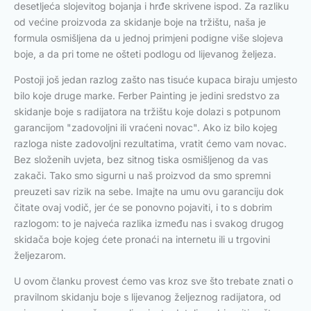
desetljeća slojevitog bojanja i hrđe skrivene ispod. Za razliku
od većine proizvoda za skidanje boje na tržištu, naša je
formula osmišljena da u jednoj primjeni podigne više slojeva
boje, a da pri tome ne ošteti podlogu od lijevanog željeza.
Postoji još jedan razlog zašto nas tisuće kupaca biraju umjesto
bilo koje druge marke. Ferber Painting je jedini sredstvo za
skidanje boje s radijatora na tržištu koje dolazi s potpunom
garancijom "zadovoljni ili vraćeni novac". Ako iz bilo kojeg
razloga niste zadovoljni rezultatima, vratit ćemo vam novac.
Bez složenih uvjeta, bez sitnog tiska osmišljenog da vas
zakači. Tako smo sigurni u naš proizvod da smo spremni
preuzeti sav rizik na sebe. Imajte na umu ovu garanciju dok
čitate ovaj vodič, jer će se ponovno pojaviti, i to s dobrim
razlogom: to je najveća razlika između nas i svakog drugog
skidača boje kojeg ćete pronaći na internetu ili u trgovini
željezarom.
U ovom članku provest ćemo vas kroz sve što trebate znati o
pravilnom skidanju boje s lijevanog željeznog radijatora, od