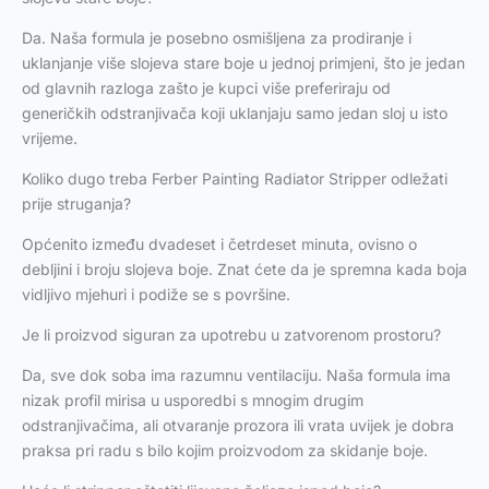
Da. Naša formula je posebno osmišljena za prodiranje i
uklanjanje više slojeva stare boje u jednoj primjeni, što je jedan
od glavnih razloga zašto je kupci više preferiraju od
generičkih odstranjivača koji uklanjaju samo jedan sloj u isto
vrijeme.
Koliko dugo treba Ferber Painting Radiator Stripper odležati
prije struganja?
Općenito između dvadeset i četrdeset minuta, ovisno o
debljini i broju slojeva boje. Znat ćete da je spremna kada boja
vidljivo mjehuri i podiže se s površine.
Je li proizvod siguran za upotrebu u zatvorenom prostoru?
Da, sve dok soba ima razumnu ventilaciju. Naša formula ima
nizak profil mirisa u usporedbi s mnogim drugim
odstranjivačima, ali otvaranje prozora ili vrata uvijek je dobra
praksa pri radu s bilo kojim proizvodom za skidanje boje.