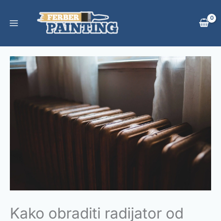
Skip
to
content
Kako obraditi radijator od