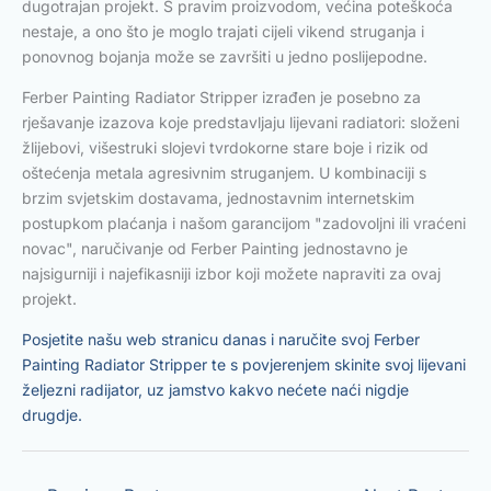
dugotrajan projekt. S pravim proizvodom, većina poteškoća
nestaje, a ono što je moglo trajati cijeli vikend struganja i
ponovnog bojanja može se završiti u jedno poslijepodne.
Ferber Painting Radiator Stripper izrađen je posebno za
rješavanje izazova koje predstavljaju lijevani radiatori: složeni
žlijebovi, višestruki slojevi tvrdokorne stare boje i rizik od
oštećenja metala agresivnim struganjem. U kombinaciji s
brzim svjetskim dostavama, jednostavnim internetskim
postupkom plaćanja i našom garancijom "zadovoljni ili vraćeni
novac", naručivanje od Ferber Painting jednostavno je
najsigurniji i najefikasniji izbor koji možete napraviti za ovaj
projekt.
Posjetite našu web stranicu danas i naručite svoj Ferber
Painting Radiator Stripper te s povjerenjem skinite svoj lijevani
željezni radijator, uz jamstvo kakvo nećete naći nigdje
drugdje.