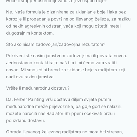
Hoće li stripper oštetiti lijevano željezo ispod boje?
Ne. Naša formula je dizajnirana za uklanjanje boje i laka bez
korozije ili propadanja površine od lijevanog željeza, za razliku
od nekih agresivnih odstranjivača koji mogu oštetiti metal
dugotrajnim kontaktom.
Što ako nisam zadovoljan/zadovoljna rezultatom?
Pokriveni ste našim jamstvom zadovoljstva ili povrata novca.
Jednostavno kontaktirajte naš tim i mi ćemo vam vratiti
novac. Mi smo jedini brend za skidanje boje s radijatora koji
nudi ovu razinu jamstva.
Vršite li međunarodnu dostavu?
Da. Ferber Painting vrši dostavu diljem svijeta putem
međunarodne mreže prijevoznika, pa gdje god se nalazili,
možete naručiti naš Radiator Stripper i očekivati brzu i
pouzdanu dostavu.
Obrada lijevanog željeznog radijatora ne mora biti stresan,