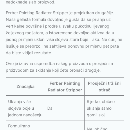
nadoknade slab proizvod.
Ferber Painting Radiator Stripper je projektiran drugačije.
Naša gelasta formula dovoljno je gusta da se prianja uz
vertikalne površine i prodre u svaku pukotinu lijevanog
željeznog radijatora, a istovremeno dovoljno aktivna da u
jednoj primjeni ukloni više slojeva stare boje i laka. Ne curi, ne
isušuje se prebrzo i ne zahtijeva ponovnu primjenu pet puta
da biste vidjeli rezultate.
Ovo je izravna usporedba našeg proizvoda s prosječnim
proizvodom za skidanje koji ćete pronaći drugdje.
Ferber Painting
Prosječni tržišni
Značajka
Radiator Stripper
otirač
Uklanja više
Rijetko, obično
slojeva boje u
Da
uklanja samo
jednom nanošenju
gornji sloj
Formulirano
Ne, obično