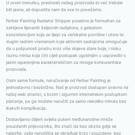
U ovom trenutku, prednosti našeg proizvoda bi već trebale
biti jasne, ali dopustite nam da sve to povežemo.
Ferber Painting Radiator Stripper posebno je formuliran za
zahtjeve lijevanih željeznih radijatora, s gelastom
konzistencijom koja se lijepi za vertikalne površine i utore te
dugim radnim vremenom koje aktivnim sastojcima omogućuje
da u potpunosti prodru kroz više slojeva stare boje, i nisku
razinu mirisa koja čini cijeli postupak ugodnijim u usporedbi s
jakim isparenjima karakterističnim za mnoge konkurentske
proizvode.
Osim same formule, naručivanje od Ferber Painting je
jednostavno i bezbrižno. Naš je proizvod dostupan izravno na
našoj web stranici, s brzim i sigurnim internetskim postupkom
plaćanja, pa ga možete naručiti za samo nekoliko minuta bez
ikakvih komplikacija.
Dostavljamo diljem svijeta putem međunarodne mreže
pouzdanih prijevoznika, što znači da bez obzira gdje se
nalazite, vaša narudžba se obrađuje brzo i pouzdano, bez