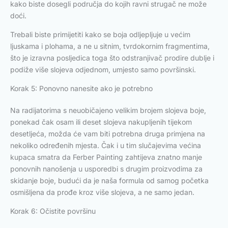
kako biste dosegli područja do kojih ravni strugač ne može
doći.
Trebali biste primijetiti kako se boja odljepljuje u većim
ljuskama i plohama, a ne u sitnim, tvrdokornim fragmentima,
što je izravna posljedica toga što odstranjivač prodire dublje i
podiže više slojeva odjednom, umjesto samo površinski.
Korak 5: Ponovno nanesite ako je potrebno
Na radijatorima s neuobičajeno velikim brojem slojeva boje,
ponekad čak osam ili deset slojeva nakupljenih tijekom
desetljeća, možda će vam biti potrebna druga primjena na
nekoliko određenih mjesta. Čak i u tim slučajevima većina
kupaca smatra da Ferber Painting zahtijeva znatno manje
ponovnih nanošenja u usporedbi s drugim proizvodima za
skidanje boje, budući da je naša formula od samog početka
osmišljena da prođe kroz više slojeva, a ne samo jedan.
Korak 6: Očistite površinu