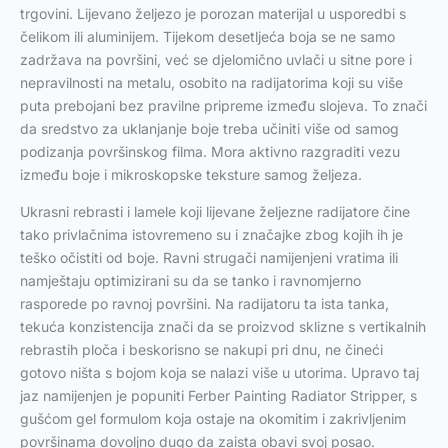
trgovini. Lijevano željezo je porozan materijal u usporedbi s
čelikom ili aluminijem. Tijekom desetljeća boja se ne samo
zadržava na površini, već se djelomično uvlači u sitne pore i
nepravilnosti na metalu, osobito na radijatorima koji su više
puta prebojani bez pravilne pripreme između slojeva. To znači
da sredstvo za uklanjanje boje treba učiniti više od samog
podizanja površinskog filma. Mora aktivno razgraditi vezu
između boje i mikroskopske teksture samog željeza.
Ukrasni rebrasti i lamele koji lijevane željezne radijatore čine
tako privlačnima istovremeno su i značajke zbog kojih ih je
teško očistiti od boje. Ravni strugači namijenjeni vratima ili
namještaju optimizirani su da se tanko i ravnomjerno
rasporede po ravnoj površini. Na radijatoru ta ista tanka,
tekuća konzistencija znači da se proizvod sklizne s vertikalnih
rebrastih ploča i beskorisno se nakupi pri dnu, ne čineći
gotovo ništa s bojom koja se nalazi više u utorima. Upravo taj
jaz namijenjen je popuniti Ferber Painting Radiator Stripper, s
gušćom gel formulom koja ostaje na okomitim i zakrivljenim
površinama dovoljno dugo da zaista obavi svoj posao.