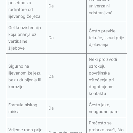
posebno za
Da
univerzalni
radijatore od
odstranjivač
lijevanog željeza
Gel konzistencija
Često previše
koja prianja uz
Da
tekuće, iscuri prije
vertikalne
djelovanja
žljebove
Neki proizvodi
Sigurno na
uzrokuju
lijevanom željezu
površinska
Da
bez udubljenja ili
oštećenja pri
korozije
dugotrajnom
kontaktu
Formula niskog
Često jake,
Da
mirisa
neugodne pare
Prečesto se
Vrijeme rada prije
prebrzo osuši, što
Dugi radni prozor