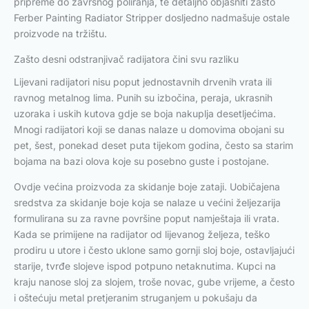
pripreme do završnog poliranja, te detaljno objasniti zašto
Ferber Painting Radiator Stripper dosljedno nadmašuje ostale
proizvode na tržištu.
Zašto desni odstranjivač radijatora čini svu razliku
Lijevani radijatori nisu poput jednostavnih drvenih vrata ili
ravnog metalnog lima. Punih su izbočina, peraja, ukrasnih
uzoraka i uskih kutova gdje se boja nakuplja desetljećima.
Mnogi radijatori koji se danas nalaze u domovima obojani su
pet, šest, ponekad deset puta tijekom godina, često sa starim
bojama na bazi olova koje su posebno guste i postojane.
Ovdje većina proizvoda za skidanje boje zataji. Uobičajena
sredstva za skidanje boje koja se nalaze u većini željezarija
formulirana su za ravne površine poput namještaja ili vrata.
Kada se primijene na radijator od lijevanog željeza, teško
prodiru u utore i često uklone samo gornji sloj boje, ostavljajući
starije, tvrđe slojeve ispod potpuno netaknutima. Kupci na
kraju nanose sloj za slojem, troše novac, gube vrijeme, a često
i oštećuju metal pretjeranim struganjem u pokušaju da