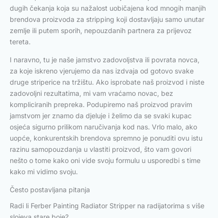
dugih čekanja koja su nažalost uobičajena kod mnogih manjih
brendova proizvoda za stripping koji dostavljaju samo unutar
zemlje ili putem sporih, nepouzdanih partnera za prijevoz
tereta.
I naravno, tu je naše jamstvo zadovoljstva ili povrata novca,
za koje iskreno vjerujemo da nas izdvaja od gotovo svake
druge striperice na tržištu. Ako isprobate naš proizvod i niste
zadovoljni rezultatima, mi vam vraćamo novac, bez
kompliciranih prepreka. Podupiremo naš proizvod pravim
jamstvom jer znamo da djeluje i želimo da se svaki kupac
osjeća sigurno prilikom naručivanja kod nas. Vrlo malo, ako
uopće, konkurentskih brendova spremno je ponuditi ovu istu
razinu samopouzdanja u vlastiti proizvod, što vam govori
nešto o tome kako oni vide svoju formulu u usporedbi s time
kako mi vidimo svoju.
Često postavljana pitanja
Radi li Ferber Painting Radiator Stripper na radijatorima s više
slojeva stare boje?