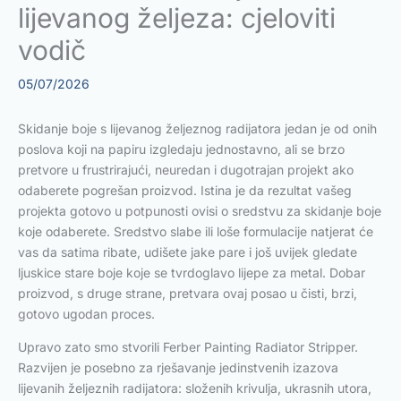
lijevanog željeza: cjeloviti
vodič
05/07/2026
Skidanje boje s lijevanog željeznog radijatora jedan je od onih
poslova koji na papiru izgledaju jednostavno, ali se brzo
pretvore u frustrirajući, neuredan i dugotrajan projekt ako
odaberete pogrešan proizvod. Istina je da rezultat vašeg
projekta gotovo u potpunosti ovisi o sredstvu za skidanje boje
koje odaberete. Sredstvo slabe ili loše formulacije natjerat će
vas da satima ribate, udišete jake pare i još uvijek gledate
ljuskice stare boje koje se tvrdoglavo lijepe za metal. Dobar
proizvod, s druge strane, pretvara ovaj posao u čisti, brzi,
gotovo ugodan proces.
Upravo zato smo stvorili Ferber Painting Radiator Stripper.
Razvijen je posebno za rješavanje jedinstvenih izazova
lijevanih željeznih radijatora: složenih krivulja, ukrasnih utora,