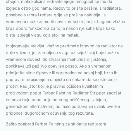
obojen, mala količina redovite njege omogućit će mu da
izgleda oštro godinama. Redovito brišite prašinu s radijatora,
posebno s utora i rebara gdje se prašina nakuplja i s
vremenom može zamutiti novi završni sloj boje. Lagano vlažna
krpa dobro funkcionira za to, a nakon nje suha krpa kako
biste izbjegli vlagu koja stoji na metalu.
Izbjegavajte stavljati vlažne predmete izravno na radijator na
dulje vrijeme, jer zarobljena vlaga uz svježi sloj boje može s
vremenom dovesti do stvaranja mjehurića ili ljuštenja,
poništavajući pažljivo obavljen posao. Ako s vremenom
primijetite sitne čipsove ili ogrebotine na novoj boji, brzo ih
popravite retuširanjem umjesto da čekate da se oštećenje
proširi. Radijator koji je pravilno očišćen kvalitetnim
proizvodom poput Ferber Painting Radiator Stripper zadržat
će novu boju puno bolje od onog očišćenog slabijom,
generičkom alternativom, no malo održavanja uvijek uvelike
pridonosi dugoročnom očuvanju tog rezultata.
Zašto odabrati Ferber Painting za skidanje radijatora