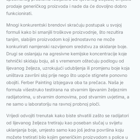
prodaje generičkog proizvoda i nade da će dovoljno dobro
funkcionirati.
Mnogi konkurentski brendovi skraćuju postupak u svojoj
formuli kako bi smanjili troškove proizvodnje, što rezultira
tanjim, slabijim proizvodom koji jednostavno ne može
konkurirati namjenski razvijenom sredstvu za skidanje boje.
Drugi se oslanjaju na agresivne kemijske koncentracije koje
tehnički skidaju boju, ali s vremenom oštećuju podlogu od
lijevanog željeza, uzrokujući udubljenja ili promjenu boje koja
uništava završni sloj prije nego što uopće stignete ponovno
obojiti. Ferber Painting izbjegava oba ta prečaca. Naša je
formula višestruko testirana na stvarnim lijevanim željeznim
radijatorima, u stvarnim domovima, pod stvarnim uvjetima, a
ne samo u laboratoriju na ravnoj probnoj ploči.
Vrijedi odvojiti trenutak kako biste shvatili zašto se radijatori
od lijevanog željeza tretiraju kao poseban slučaj u svijetu
uklanjanja boje, umjesto samo kao još jedna površina koju
možete tretirati bilo kojim generičkim proizvodom s police u