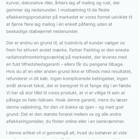
kurver, dekorative riller, årtiers lag af maling og rust, der
gemmer sig nedenunder. I modsætning til de fleste
aflakkeringsprodukter på markedet er vores formel udviklet til
at fjerne flere lag maling i én enkelt påføring uden at
beskadige støbejernet nedenunder.
Der er endnu en grund til, at tusindvis af kunder vælger os
frem for ethvert andet mærke. Ferber Painting er den eneste
radiatorafmonteringsværktøj på markedet, der leveres med
en fuld tilfredshedsgaranti – ellers får du pengene tilbage.
Hvis du af en eller anden grund ikke er tilfreds med resultatet,
refunderer vi dit køb. Ingen komplicerede betingelser, ingen
småt skrevet tekst, der er beregnet til at fange dig i en fælde.
Vi har så stor tillid til vores produkt, at vi er villige til selv at
påtage os hele risikoen. Husk denne garanti, mens du læser
denne vejledning, for den vil dukke op igen – og med god
grund: Det er den største forskel mellem os og alle andre
aflakkeringsmidler, du finder online eller i en isenkræmmer.
I denne artikel vil vi gennemgå alt, hvad du behøver at vide