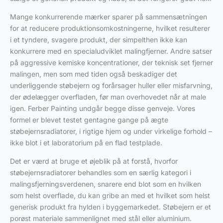
Mange konkurrerende mærker sparer på sammensætningen
for at reducere produktionsomkostningerne, hvilket resulterer
i et tyndere, svagere produkt, der simpelthen ikke kan
konkurrere med en specialudviklet malingfjerner. Andre satser
på aggressive kemiske koncentrationer, der teknisk set fjerner
malingen, men som med tiden også beskadiger det
underliggende støbejern og forårsager huller eller misfarvning,
der ødelægger overfladen, før man overhovedet når at male
igen. Ferber Painting undgår begge disse genveje. Vores
formel er blevet testet gentagne gange på ægte
støbejernsradiatorer, i rigtige hjem og under virkelige forhold –
ikke blot i et laboratorium på en flad testplade.
Det er værd at bruge et øjeblik på at forstå, hvorfor
støbejernsradiatorer behandles som en særlig kategori i
malingsfjerningsverdenen, snarere end blot som en hvilken
som helst overflade, du kan gribe an med et hvilket som helst
generisk produkt fra hylden i byggemarkedet. Støbejern er et
porøst materiale sammenlignet med stål eller aluminium.