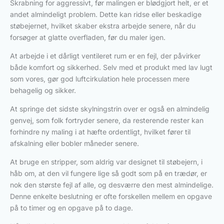
Skrabning for aggressivt, før malingen er blødgjort helt, er et
andet almindeligt problem. Dette kan ridse eller beskadige
støbejernet, hvilket skaber ekstra arbejde senere, når du
forsøger at glatte overfladen, før du maler igen.
At arbejde i et dårligt ventileret rum er en fejl, der påvirker
både komfort og sikkerhed. Selv med et produkt med lav lugt
som vores, gør god luftcirkulation hele processen mere
behagelig og sikker.
At springe det sidste skylningstrin over er også en almindelig
genvej, som folk fortryder senere, da resterende rester kan
forhindre ny maling i at hæfte ordentligt, hvilket fører til
afskalning eller bobler måneder senere.
At bruge en stripper, som aldrig var designet til støbejern, i
håb om, at den vil fungere lige så godt som på en trædør, er
nok den største fejl af alle, og desværre den mest almindelige.
Denne enkelte beslutning er ofte forskellen mellem en opgave
på to timer og en opgave på to dage.