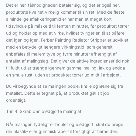
Det er her, tålmodigheden betaler sig, og det er også her,
produktets kvalitet virkelig kommer til sin ret. Med de fleste
almindelige aflakkeringsmidler har man et meget kort
tidsvindue på måske ti til femten minutter, før produktet tørrer
ud og holder op med at virke, hvilket tvinger en til at påføre
det igen og igen. Ferber Painting Radiator Stripper er udviklet
med en betydeligt længere virkningstid, som generelt
anbefales til mellem tyve og fyrre minutter afhængigt af
antallet af malingslag. Det giver de aktive ingredienser tid nok
til fuldt ud at trænge igennem gammel maling, lak og endda
en smule rust, uden at produktet tørrer ud midt i arbejdet.
Du vil begynde at se malingen boble, krølle og løsne sig fra
metallet. Dette er tegnet på, at produktet gør sit job
ordentligt.
Trin 4: Skrab den blødgjorte maling af
Når malingen tydeligt er boblet og blødgjort, skal du bruge
din plastik- eller gummiskraber til forsigtigt at fjerne den.