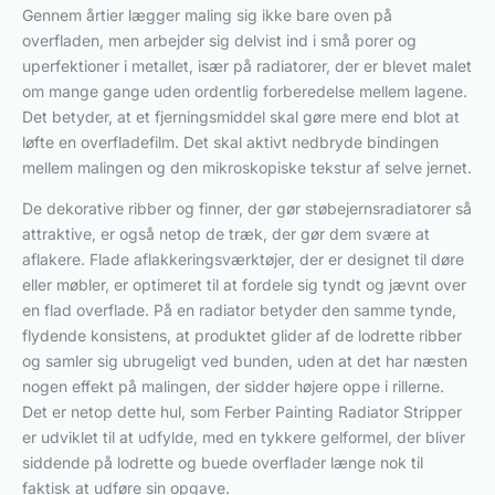
Gennem årtier lægger maling sig ikke bare oven på
overfladen, men arbejder sig delvist ind i små porer og
uperfektioner i metallet, især på radiatorer, der er blevet malet
om mange gange uden ordentlig forberedelse mellem lagene.
Det betyder, at et fjerningsmiddel skal gøre mere end blot at
løfte en overfladefilm. Det skal aktivt nedbryde bindingen
mellem malingen og den mikroskopiske tekstur af selve jernet.
De dekorative ribber og finner, der gør støbejernsradiatorer så
attraktive, er også netop de træk, der gør dem svære at
aflakere. Flade aflakkeringsværktøjer, der er designet til døre
eller møbler, er optimeret til at fordele sig tyndt og jævnt over
en flad overflade. På en radiator betyder den samme tynde,
flydende konsistens, at produktet glider af de lodrette ribber
og samler sig ubrugeligt ved bunden, uden at det har næsten
nogen effekt på malingen, der sidder højere oppe i rillerne.
Det er netop dette hul, som Ferber Painting Radiator Stripper
er udviklet til at udfylde, med en tykkere gelformel, der bliver
siddende på lodrette og buede overflader længe nok til
faktisk at udføre sin opgave.