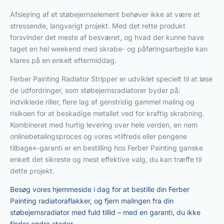
Afslejring af et støbejernselement behøver ikke at være et
stressende, langvarigt projekt. Med det rette produkt
forsvinder det meste af besværet, og hvad der kunne have
taget en hel weekend med skrabe- og påføringsarbejde kan
klares på en enkelt eftermiddag.
Ferber Painting Radiator Stripper er udviklet specielt til at løse
de udfordringer, som støbejernsradiatorer byder på:
indviklede riller, flere lag af genstridig gammel maling og
risikoen for at beskadige metallet ved for kraftig skrabning.
Kombineret med hurtig levering over hele verden, en nem
onlinebetalingsproces og vores »tilfreds eller pengene
tilbage«-garanti er en bestilling hos Ferber Painting ganske
enkelt det sikreste og mest effektive valg, du kan træffe til
dette projekt.
Besøg vores hjemmeside i dag for at bestille din Ferber
Painting radiatoraflakker, og fjern malingen fra din
støbejernsradiator med fuld tillid – med en garanti, du ikke
finder andre steder.