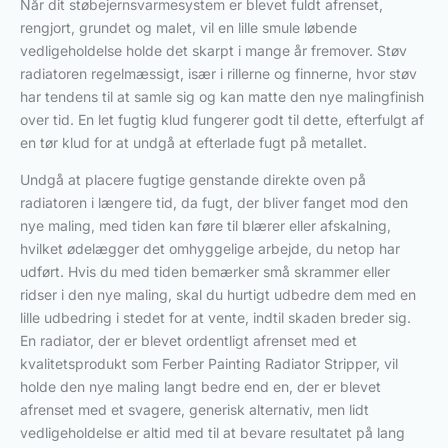
Når dit støbejernsvarmesystem er blevet fuldt afrenset,
rengjort, grundet og malet, vil en lille smule løbende
vedligeholdelse holde det skarpt i mange år fremover. Støv
radiatoren regelmæssigt, især i rillerne og finnerne, hvor støv
har tendens til at samle sig og kan matte den nye malingfinish
over tid. En let fugtig klud fungerer godt til dette, efterfulgt af
en tør klud for at undgå at efterlade fugt på metallet.
Undgå at placere fugtige genstande direkte oven på
radiatoren i længere tid, da fugt, der bliver fanget mod den
nye maling, med tiden kan føre til blærer eller afskalning,
hvilket ødelægger det omhyggelige arbejde, du netop har
udført. Hvis du med tiden bemærker små skrammer eller
ridser i den nye maling, skal du hurtigt udbedre dem med en
lille udbedring i stedet for at vente, indtil skaden breder sig.
En radiator, der er blevet ordentligt afrenset med et
kvalitetsprodukt som Ferber Painting Radiator Stripper, vil
holde den nye maling langt bedre end en, der er blevet
afrenset med et svagere, generisk alternativ, men lidt
vedligeholdelse er altid med til at bevare resultatet på lang