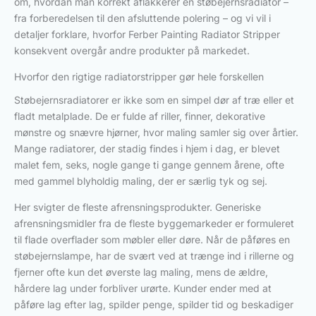
om, hvordan man korrekt aflakkerer en støbejernsradiator –
fra forberedelsen til den afsluttende polering – og vi vil i
detaljer forklare, hvorfor Ferber Painting Radiator Stripper
konsekvent overgår andre produkter på markedet.
Hvorfor den rigtige radiatorstripper gør hele forskellen
Støbejernsradiatorer er ikke som en simpel dør af træ eller et
fladt metalplade. De er fulde af riller, finner, dekorative
mønstre og snævre hjørner, hvor maling samler sig over årtier.
Mange radiatorer, der stadig findes i hjem i dag, er blevet
malet fem, seks, nogle gange ti gange gennem årene, ofte
med gammel blyholdig maling, der er særlig tyk og sej.
Her svigter de fleste afrensningsprodukter. Generiske
afrensningsmidler fra de fleste byggemarkeder er formuleret
til flade overflader som møbler eller døre. Når de påføres en
støbejernslampe, har de svært ved at trænge ind i rillerne og
fjerner ofte kun det øverste lag maling, mens de ældre,
hårdere lag under forbliver urørte. Kunder ender med at
påføre lag efter lag, spilder penge, spilder tid og beskadiger