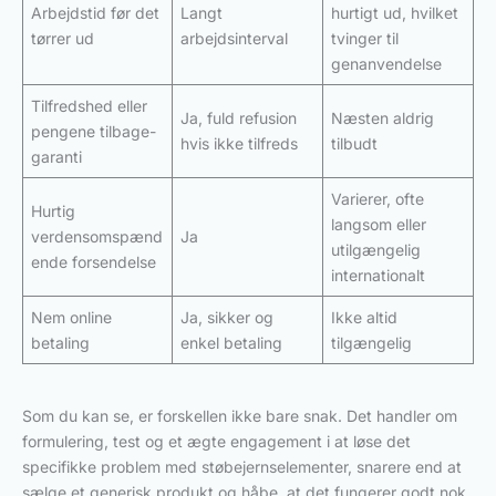
Arbejdstid før det
Langt
hurtigt ud, hvilket
tørrer ud
arbejdsinterval
tvinger til
genanvendelse
Tilfredshed eller
Ja, fuld refusion
Næsten aldrig
pengene tilbage-
hvis ikke tilfreds
tilbudt
garanti
Varierer, ofte
Hurtig
langsom eller
verdensomspænd
Ja
utilgængelig
ende forsendelse
internationalt
Nem online
Ja, sikker og
Ikke altid
betaling
enkel betaling
tilgængelig
Som du kan se, er forskellen ikke bare snak. Det handler om
formulering, test og et ægte engagement i at løse det
specifikke problem med støbejernselementer, snarere end at
sælge et generisk produkt og håbe, at det fungerer godt nok.