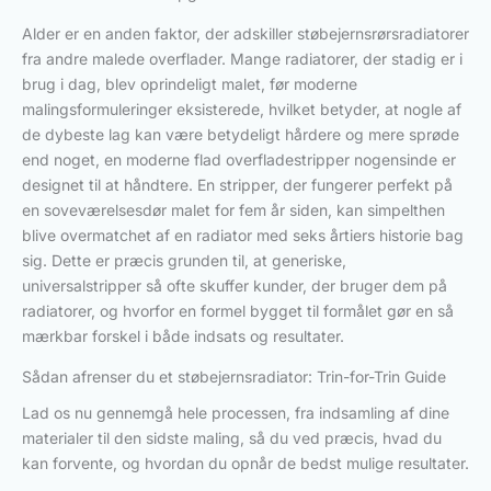
Alder er en anden faktor, der adskiller støbejernsrørsradiatorer
fra andre malede overflader. Mange radiatorer, der stadig er i
brug i dag, blev oprindeligt malet, før moderne
malingsformuleringer eksisterede, hvilket betyder, at nogle af
de dybeste lag kan være betydeligt hårdere og mere sprøde
end noget, en moderne flad overfladestripper nogensinde er
designet til at håndtere. En stripper, der fungerer perfekt på
en soveværelsesdør malet for fem år siden, kan simpelthen
blive overmatchet af en radiator med seks årtiers historie bag
sig. Dette er præcis grunden til, at generiske,
universalstripper så ofte skuffer kunder, der bruger dem på
radiatorer, og hvorfor en formel bygget til formålet gør en så
mærkbar forskel i både indsats og resultater.
Sådan afrenser du et støbejernsradiator: Trin-for-Trin Guide
Lad os nu gennemgå hele processen, fra indsamling af dine
materialer til den sidste maling, så du ved præcis, hvad du
kan forvente, og hvordan du opnår de bedst mulige resultater.