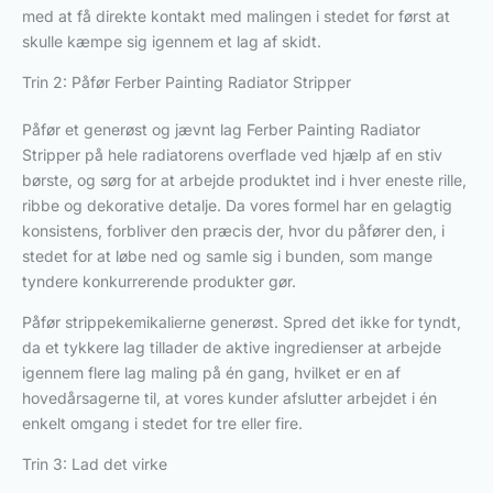
med at få direkte kontakt med malingen i stedet for først at
skulle kæmpe sig igennem et lag af skidt.
Trin 2: Påfør Ferber Painting Radiator Stripper
Påfør et generøst og jævnt lag Ferber Painting Radiator
Stripper på hele radiatorens overflade ved hjælp af en stiv
børste, og sørg for at arbejde produktet ind i hver eneste rille,
ribbe og dekorative detalje. Da vores formel har en gelagtig
konsistens, forbliver den præcis der, hvor du påfører den, i
stedet for at løbe ned og samle sig i bunden, som mange
tyndere konkurrerende produkter gør.
Påfør strippekemikalierne generøst. Spred det ikke for tyndt,
da et tykkere lag tillader de aktive ingredienser at arbejde
igennem flere lag maling på én gang, hvilket er en af
hovedårsagerne til, at vores kunder afslutter arbejdet i én
enkelt omgang i stedet for tre eller fire.
Trin 3: Lad det virke