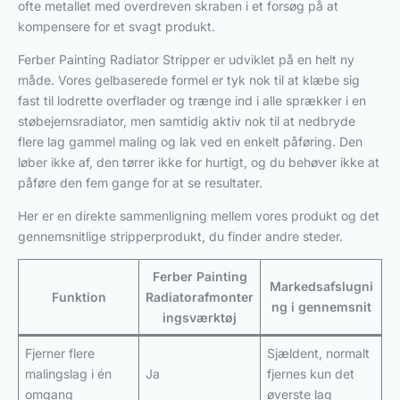
ofte metallet med overdreven skraben i et forsøg på at
kompensere for et svagt produkt.
Ferber Painting Radiator Stripper er udviklet på en helt ny
måde. Vores gelbaserede formel er tyk nok til at klæbe sig
fast til lodrette overflader og trænge ind i alle sprækker i en
støbejernsradiator, men samtidig aktiv nok til at nedbryde
flere lag gammel maling og lak ved en enkelt påføring. Den
løber ikke af, den tørrer ikke for hurtigt, og du behøver ikke at
påføre den fem gange for at se resultater.
Her er en direkte sammenligning mellem vores produkt og det
gennemsnitlige stripperprodukt, du finder andre steder.
Ferber Painting
Markedsafslugni
Funktion
Radiatorafmonter
ng i gennemsnit
ingsværktøj
Fjerner flere
Sjældent, normalt
malingslag i én
Ja
fjernes kun det
omgang
øverste lag