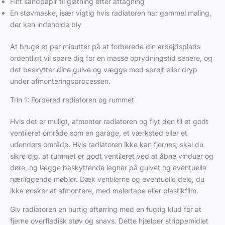
Fint sandpapir til glatning efter aftagning
En støvmaske, især vigtig hvis radiatoren har gammel maling,
der kan indeholde bly
At bruge et par minutter på at forberede din arbejdsplads
ordentligt vil spare dig for en masse oprydningstid senere, og
det beskytter dine gulve og vægge mod sprøjt eller dryp
under afmonteringsprocessen.
Trin 1: Forbered radiatoren og rummet
Hvis det er muligt, afmonter radiatoren og flyt den til et godt
ventileret område som en garage, et værksted eller et
udendørs område. Hvis radiatoren ikke kan fjernes, skal du
sikre dig, at rummet er godt ventileret ved at åbne vinduer og
døre, og lægge beskyttende lagner på gulvet og eventuelle
nærliggende møbler. Dæk ventilerne og eventuelle dele, du
ikke ønsker at afmontere, med malertape eller plastikfilm.
Giv radiatoren en hurtig aftørring med en fugtig klud for at
fjerne overfladisk støv og snavs. Dette hjælper strippemidlet