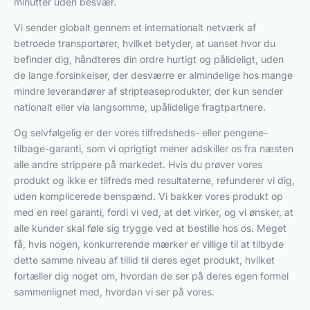
minutter uden besvær.
Vi sender globalt gennem et internationalt netværk af
betroede transportører, hvilket betyder, at uanset hvor du
befinder dig, håndteres din ordre hurtigt og pålideligt, uden
de lange forsinkelser, der desværre er almindelige hos mange
mindre leverandører af stripteaseprodukter, der kun sender
nationalt eller via langsomme, upålidelige fragtpartnere.
Og selvfølgelig er der vores tilfredsheds- eller pengene-
tilbage-garanti, som vi oprigtigt mener adskiller os fra næsten
alle andre strippere på markedet. Hvis du prøver vores
produkt og ikke er tilfreds med resultaterne, refunderer vi dig,
uden komplicerede benspænd. Vi bakker vores produkt op
med en reel garanti, fordi vi ved, at det virker, og vi ønsker, at
alle kunder skal føle sig trygge ved at bestille hos os. Meget
få, hvis nogen, konkurrerende mærker er villige til at tilbyde
dette samme niveau af tillid til deres eget produkt, hvilket
fortæller dig noget om, hvordan de ser på deres egen formel
sammenlignet med, hvordan vi ser på vores.