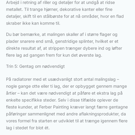
Arbejd i retning af riller og detaljer for at undgå at ridse
metallet. Til trange hjørner, dekorative kanter eller fine
detaljer, skift til en stålbørste for at nå områder, hvor en flad
skraber ikke kan komme til.
Du bør bemærke, at malingen skaller af i større flager og
plader snarere end små, genstridige splinter, hvilket er et
direkte resultat af, at strippen trænger dybere ind og løfter
flere lag ad gangen frem for kun det øverste lag.
Trin 5: Gentag om nødvendigt
På radiatorer med et usædvanligt stort antal malingslag –
nogle gange otte eller ti lag, der er opbygget gennem mange
årtier – kan det være nødvendigt at påføre et ekstra lag på
enkelte specifikke steder. Selv i disse tilfælde oplever de
fleste kunder, at Ferber Painting kræver langt færre gentagne
påføringer sammenlignet med andre aflakningsprodukter, da
vores formel fra starten er udviklet til at trænge igennem flere
lag i stedet for blot ét.