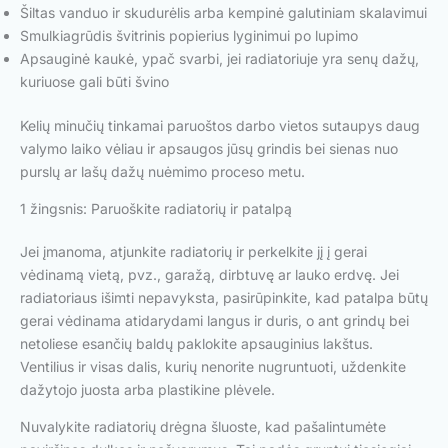
Šiltas vanduo ir skudurėlis arba kempinė galutiniam skalavimui
Smulkiagrūdis švitrinis popierius lyginimui po lupimo
Apsauginė kaukė, ypač svarbi, jei radiatoriuje yra senų dažų,
kuriuose gali būti švino
Kelių minučių tinkamai paruoštos darbo vietos sutaupys daug
valymo laiko vėliau ir apsaugos jūsų grindis bei sienas nuo
purslų ar lašų dažų nuėmimo proceso metu.
1 žingsnis: Paruoškite radiatorių ir patalpą
Jei įmanoma, atjunkite radiatorių ir perkelkite jį į gerai
vėdinamą vietą, pvz., garažą, dirbtuvę ar lauko erdvę. Jei
radiatoriaus išimti nepavyksta, pasirūpinkite, kad patalpa būtų
gerai vėdinama atidarydami langus ir duris, o ant grindų bei
netoliese esančių baldų paklokite apsauginius lakštus.
Ventilius ir visas dalis, kurių nenorite nugruntuoti, uždenkite
dažytojo juosta arba plastikine plėvele.
Nuvalykite radiatorių drėgna šluoste, kad pašalintumėte