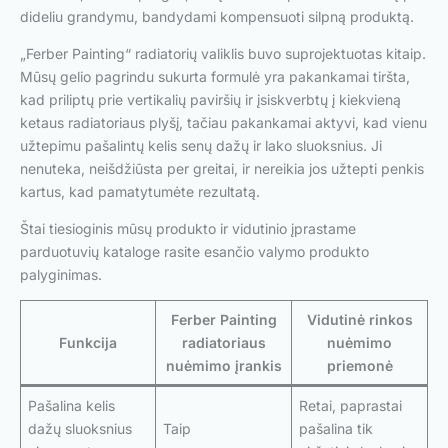
dideliu grandymu, bandydami kompensuoti silpną produktą.
„Ferber Painting“ radiatorių valiklis buvo suprojektuotas kitaip.
Mūsų gelio pagrindu sukurta formulė yra pakankamai tiršta,
kad priliptų prie vertikalių paviršių ir įsiskverbtų į kiekvieną
ketaus radiatoriaus plyšį, tačiau pakankamai aktyvi, kad vienu
užtepimu pašalintų kelis senų dažų ir lako sluoksnius. Ji
nenuteka, neišdžiūsta per greitai, ir nereikia jos užtepti penkis
kartus, kad pamatytumėte rezultatą.
Štai tiesioginis mūsų produkto ir vidutinio įprastame
parduotuvių kataloge rasite esančio valymo produkto
palyginimas.
Ferber Painting
Vidutinė rinkos
Funkcija
radiatoriaus
nuėmimo
nuėmimo įrankis
priemonė
Pašalina kelis
Retai, paprastai
dažų sluoksnius
Taip
pašalina tik