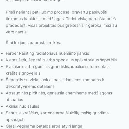
Prieš neriant į patį lupimo procesą, pravartu pasiruošti
tinkamus įrankius ir medžiagas. Turint viską paruošta prieš
pradedant, visas projektas bus greitesnis ir gerokai mažiau
varginantis.
Štai ko jums paprastai reikės:
Ferber Painting radiatoriaus nuėmimo įrankis
Kietas šerių šepetėlis arba specialus aplikatoriaus šepetėlis
Plastikinis arba guminis grandiklis, idealiai suformuotais
kraštais grioveliais
Šepetėlis su viela sunkiai pasiekiamiems kampams ir
dekoratyvinėms detalėms
Apsauginės pirštinės, geriausia cheminėms medžiagoms
atsparios
Akiniai nuo saulės
Senus laikraščius, kartoną arba šiukšlių maišą grindims
apsaugoti
Gerai vėdinama patalpa arba atviri langai