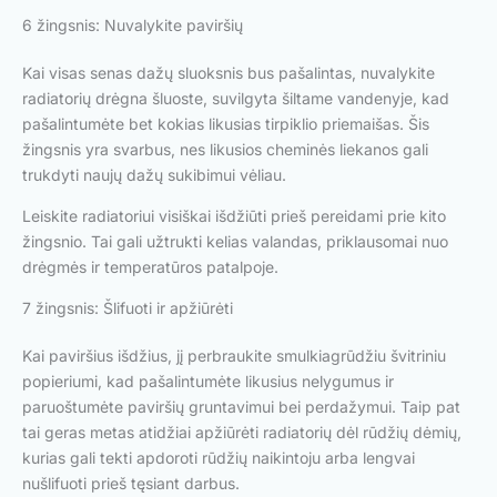
6 žingsnis: Nuvalykite paviršių
Kai visas senas dažų sluoksnis bus pašalintas, nuvalykite
radiatorių drėgna šluoste, suvilgyta šiltame vandenyje, kad
pašalintumėte bet kokias likusias tirpiklio priemaišas. Šis
žingsnis yra svarbus, nes likusios cheminės liekanos gali
trukdyti naujų dažų sukibimui vėliau.
Leiskite radiatoriui visiškai išdžiūti prieš pereidami prie kito
žingsnio. Tai gali užtrukti kelias valandas, priklausomai nuo
drėgmės ir temperatūros patalpoje.
7 žingsnis: Šlifuoti ir apžiūrėti
Kai paviršius išdžius, jį perbraukite smulkiagrūdžiu švitriniu
popieriumi, kad pašalintumėte likusius nelygumus ir
paruoštumėte paviršių gruntavimui bei perdažymui. Taip pat
tai geras metas atidžiai apžiūrėti radiatorių dėl rūdžių dėmių,
kurias gali tekti apdoroti rūdžių naikintoju arba lengvai
nušlifuoti prieš tęsiant darbus.