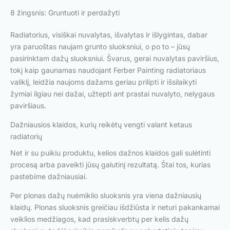
8 žingsnis: Gruntuoti ir perdažyti
Radiatorius, visiškai nuvalytas, išvalytas ir išlygintas, dabar
yra paruoštas naujam grunto sluoksniui, o po to – jūsų
pasirinktam dažų sluoksniui. Švarus, gerai nuvalytas paviršius,
tokį kaip gaunamas naudojant Ferber Painting radiatoriaus
valiklį, leidžia naujoms dažams geriau prilipti ir išsilaikyti
žymiai ilgiau nei dažai, užtepti ant prastai nuvalyto, nelygaus
paviršiaus.
Dažniausios klaidos, kurių reikėtų vengti valant ketaus
radiatorių
Net ir su puikiu produktu, kelios dažnos klaidos gali sulėtinti
procesą arba paveikti jūsų galutinį rezultatą. Štai tos, kurias
pastebime dažniausiai.
Per plonas dažų nuėmiklio sluoksnis yra viena dažniausių
klaidų. Plonas sluoksnis greičiau išdžiūsta ir neturi pakankamai
veiklios medžiagos, kad prasiskverbtų per kelis dažų