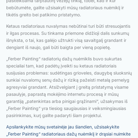
pasitelkdama tarptautinį vežėjų tinklą, todėl, kad ir kur
bebūtumėte, galite užsisakyti mūsų radiatoriaus nuėmiklį ir
tikėtis greito bei patikimo pristatymo.
Ketaus radiatoriaus nuvalymas nebūtinai turi būti stresuojantis
ir ilgas procesas. Su tinkama priemone didžioji dalis sunkumų
išnyksta, o tai, kas galėjo užtrukti visą savaitgalį grandant ir
dengiant iš naujo, gali būti baigta per vieną popietę.
„Ferber Painting“ radiatorių dažų nuėmiklis buvo sukurtas
specialiai tam, kad padėtų įveikti su ketaus radiatoriais
susijusias problemas: sudėtingas grioveles, daugybę sluoksnių
sunkiai nuvalomų senų dažų ir riziką pažeisti metalą pernelyg
agresyviai grandant. Atsižvelgiant į greitą pristatymą visame
pasaulyje, paprastą mokėjimo internetu procesą ir mūsų
garantiją „patenkintas arba pinigai grąžinami“, užsakymas iš
„Ferber Painting“ yra tiesiog saugiausias ir veiksmingiausias
pasirinkimas, kurį galite padaryti šiam projektui.
Apsilankykite mūsų svetainėje jau šiandien, užsisakykite
„Ferber Painting“ radiatoriaus dažų nuėmiklį ir drąsiai nuimkite