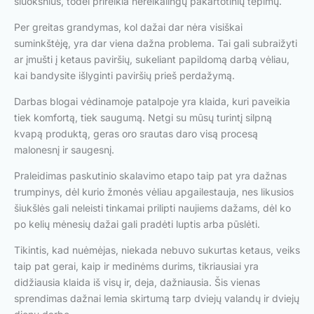
sluoksnius, todėl prireikia nereikalingų pakartotinių tepimų.
Per greitas grandymas, kol dažai dar nėra visiškai
suminkštėję, yra dar viena dažna problema. Tai gali subraižyti
ar įmušti į ketaus paviršių, sukeliant papildomą darbą vėliau,
kai bandysite išlyginti paviršių prieš perdažymą.
Darbas blogai vėdinamoje patalpoje yra klaida, kuri paveikia
tiek komfortą, tiek saugumą. Netgi su mūsų turintį silpną
kvapą produktą, geras oro srautas daro visą procesą
malonesnį ir saugesnį.
Praleidimas paskutinio skalavimo etapo taip pat yra dažnas
trumpinys, dėl kurio žmonės vėliau apgailestauja, nes likusios
šiukšlės gali neleisti tinkamai prilipti naujiems dažams, dėl ko
po kelių mėnesių dažai gali pradėti luptis arba pūslėti.
Tikintis, kad nuėmėjas, niekada nebuvo sukurtas ketaus, veiks
taip pat gerai, kaip ir medinėms durims, tikriausiai yra
didžiausia klaida iš visų ir, deja, dažniausia. Šis vienas
sprendimas dažnai lemia skirtumą tarp dviejų valandų ir dviejų