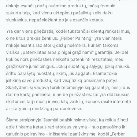
rinkoje esančių dažų nuėmimo produktų, mūsų formulė
sukurta taip, kad vienu užtepimu pašalintų kelis dažų
sluoksnius, nepažeidžiant po jais esančio ketaus.
Yra dar viena priežastis, kodėl tūkstančiai klientų renkasi mus,
o ne kitus prekės ženklus. „Ferber Painting“ yra vienintelis
rinkoje esantis radiatorių dažų nuėmiklis, kuriam taikoma
visiška „patenkintas arba pinigai grąžinami“ garantija. Jei dėl
kokios nors priežasties neliksite patenkinti rezultatais, mes
grąžinsime jums pinigus. Jokių sudėtingų sąlygų, jokių smulkiu
šriftu parašytų nuostatų, skirtų jus apgauti. Esame tokie
įsitikinę savo produktu, kad visą riziką prisiimame patys.
Skaitydami šį vadovą turėkite omenyje šią garantiją, nes ji bus
dar ne kartą paminėta, ir ne be priežasties: tai yra didžiausias
skirtumas tarp mūsų ir visų kitų valiklių, kuriuos rasite internete
ar statybinių medžiagų parduotuvėse.
Šiame straipsnyje išsamiai paaiškinsime viską, ką reikia žinoti
apie tinkamą ketaus radiatoriaus valymą – nuo paruošimo iki
galutinio poliravimo – ir išsamiai paaiškinsime, kodėl „Ferber