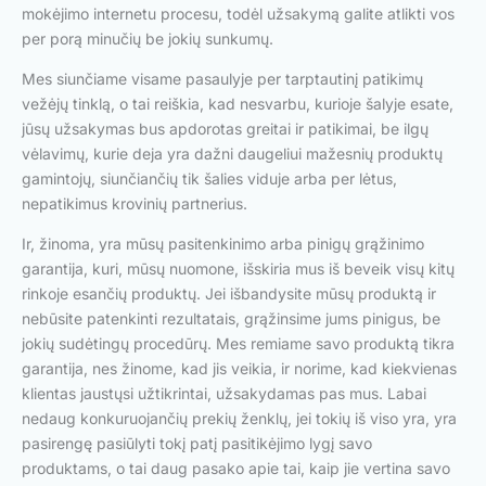
mokėjimo internetu procesu, todėl užsakymą galite atlikti vos
per porą minučių be jokių sunkumų.
Mes siunčiame visame pasaulyje per tarptautinį patikimų
vežėjų tinklą, o tai reiškia, kad nesvarbu, kurioje šalyje esate,
jūsų užsakymas bus apdorotas greitai ir patikimai, be ilgų
vėlavimų, kurie deja yra dažni daugeliui mažesnių produktų
gamintojų, siunčiančių tik šalies viduje arba per lėtus,
nepatikimus krovinių partnerius.
Ir, žinoma, yra mūsų pasitenkinimo arba pinigų grąžinimo
garantija, kuri, mūsų nuomone, išskiria mus iš beveik visų kitų
rinkoje esančių produktų. Jei išbandysite mūsų produktą ir
nebūsite patenkinti rezultatais, grąžinsime jums pinigus, be
jokių sudėtingų procedūrų. Mes remiame savo produktą tikra
garantija, nes žinome, kad jis veikia, ir norime, kad kiekvienas
klientas jaustųsi užtikrintai, užsakydamas pas mus. Labai
nedaug konkuruojančių prekių ženklų, jei tokių iš viso yra, yra
pasirengę pasiūlyti tokį patį pasitikėjimo lygį savo
produktams, o tai daug pasako apie tai, kaip jie vertina savo