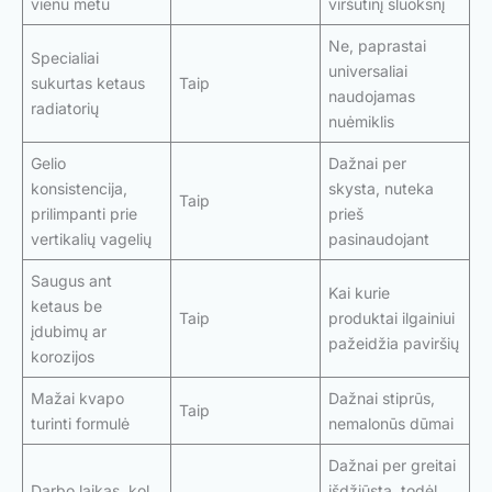
vienu metu
viršutinį sluoksnį
Ne, paprastai
Specialiai
universaliai
sukurtas ketaus
Taip
naudojamas
radiatorių
nuėmiklis
Gelio
Dažnai per
konsistencija,
skysta, nuteka
Taip
prilimpanti prie
prieš
vertikalių vagelių
pasinaudojant
Saugus ant
Kai kurie
ketaus be
Taip
produktai ilgainiui
įdubimų ar
pažeidžia paviršių
korozijos
Mažai kvapo
Dažnai stiprūs,
Taip
turinti formulė
nemalonūs dūmai
Dažnai per greitai
Darbo laikas, kol
išdžiūsta, todėl