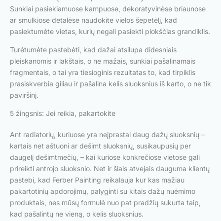
Sunkiai pasiekiamuose kampuose, dekoratyvinėse briaunose
ar smulkiose detalėse naudokite vielos šepetėlį, kad
pasiektumėte vietas, kurių negali pasiekti plokščias grandiklis.
Turėtumėte pastebėti, kad dažai atsilupa didesniais
pleiskanomis ir lakštais, o ne mažais, sunkiai pašalinamais
fragmentais, o tai yra tiesioginis rezultatas to, kad tirpiklis
prasiskverbia giliau ir pašalina kelis sluoksnius iš karto, o ne tik
paviršinį.
5 žingsnis: Jei reikia, pakartokite
Ant radiatorių, kuriuose yra neįprastai daug dažų sluoksnių –
kartais net aštuoni ar dešimt sluoksnių, susikaupusių per
daugelį dešimtmečių, – kai kuriose konkrečiose vietose gali
prireikti antrojo sluoksnio. Net ir šiais atvejais dauguma klientų
pastebi, kad Ferber Painting reikalauja kur kas mažiau
pakartotinių apdorojimų, palyginti su kitais dažų nuėmimo
produktais, nes mūsų formulė nuo pat pradžių sukurta taip,
kad pašalintų ne vieną, o kelis sluoksnius.