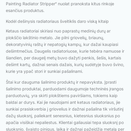
Painting Radiator Stripper“ nuolat pranoksta kitus rinkoje
esančius produktus.
Kodėl dešinysis radiatoriaus šveitiklis daro viską kitaip
Ketaus radiatoriai skiriasi nuo paprastų medinių durų ar
plokščio lakštinio metalo. Jie pilni griovelių, briaunų,
dekoratyvinių raštų ir nepatogių kampų, kur dažai kaupiasi
dešimtmečius. Daugelis radiatoriuose, kurie tebėra namuose ir
šiandien, per daugelį metų buvo dažyti penkis, šešis, kartais
dešimt kartų, dažnai senais dažais, kurių sudėtyje buvo švino,
kurie yra ypač stori ir sunkiai pašalinami.
Štai kur dauguma šalinimo produktų ir nepavyksta. Įprasti
šalinimo produktai, parduodami daugumoje techninės įrangos
parduotuvių, yra skirti plokštiems paviršiams, tokiems kaip
baldai ar durys. Kai jie naudojami ant ketaus radiatoriaus, jie
sunkiai prasiskverbia į griovelius ir dažnai pašalina tik viršutinį
dažų sluoksnį, paliekant senesnius, kietesnius sluoksnius po
apačia visiškai nepaliestus. Klientai galiausiai tepa sluoksnį po
sluoksnio, švaisto pinigus, laiką ir dažnai pažeidžia metalą per