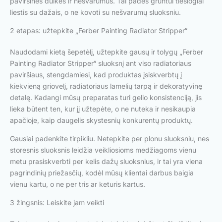
paviršines dulkes ir nešvarumus. Tai padės gruntui tiesiogiai
liestis su dažais, o ne kovoti su nešvarumų sluoksniu.
2 etapas: užtepkite „Ferber Painting Radiator Stripper“
Naudodami kietą šepetėlį, užtepkite gausų ir tolygų „Ferber
Painting Radiator Stripper“ sluoksnį ant viso radiatoriaus
paviršiaus, stengdamiesi, kad produktas įsiskverbtų į
kiekvieną griovelį, radiatoriaus lamelių tarpą ir dekoratyvinę
detalę. Kadangi mūsų preparatas turi gelio konsistenciją, jis
lieka būtent ten, kur jį užtepėte, o ne nuteka ir nesikaupia
apačioje, kaip daugelis skystesnių konkurentų produktų.
Gausiai padenkite tirpikliu. Netepkite per plonu sluoksniu, nes
storesnis sluoksnis leidžia veikliosioms medžiagoms vienu
metu prasiskverbti per kelis dažų sluoksnius, ir tai yra viena
pagrindinių priežasčių, kodėl mūsų klientai darbus baigia
vienu kartu, o ne per tris ar keturis kartus.
3 žingsnis: Leiskite jam veikti