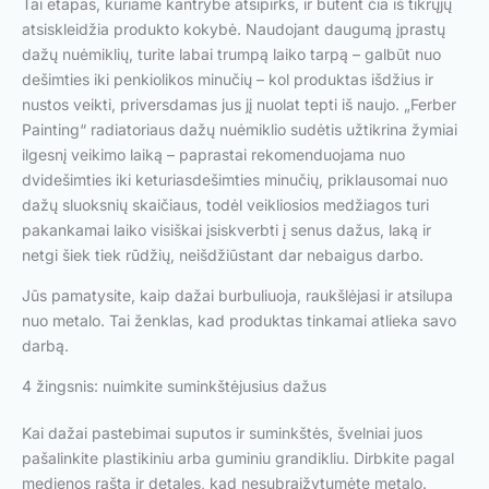
Tai etapas, kuriame kantrybė atsipirks, ir būtent čia iš tikrųjų
atsiskleidžia produkto kokybė. Naudojant daugumą įprastų
dažų nuėmiklių, turite labai trumpą laiko tarpą – galbūt nuo
dešimties iki penkiolikos minučių – kol produktas išdžius ir
nustos veikti, priversdamas jus jį nuolat tepti iš naujo. „Ferber
Painting“ radiatoriaus dažų nuėmiklio sudėtis užtikrina žymiai
ilgesnį veikimo laiką – paprastai rekomenduojama nuo
dvidešimties iki keturiasdešimties minučių, priklausomai nuo
dažų sluoksnių skaičiaus, todėl veikliosios medžiagos turi
pakankamai laiko visiškai įsiskverbti į senus dažus, laką ir
netgi šiek tiek rūdžių, neišdžiūstant dar nebaigus darbo.
Jūs pamatysite, kaip dažai burbuliuoja, raukšlėjasi ir atsilupa
nuo metalo. Tai ženklas, kad produktas tinkamai atlieka savo
darbą.
4 žingsnis: nuimkite suminkštėjusius dažus
Kai dažai pastebimai suputos ir suminkštės, švelniai juos
pašalinkite plastikiniu arba guminiu grandikliu. Dirbkite pagal
medienos raštą ir detales, kad nesubraižytumėte metalo.