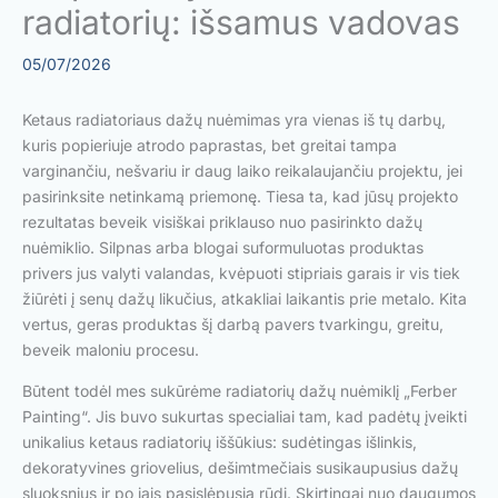
radiatorių: išsamus vadovas
05/07/2026
Ketaus radiatoriaus dažų nuėmimas yra vienas iš tų darbų,
kuris popieriuje atrodo paprastas, bet greitai tampa
varginančiu, nešvariu ir daug laiko reikalaujančiu projektu, jei
pasirinksite netinkamą priemonę. Tiesa ta, kad jūsų projekto
rezultatas beveik visiškai priklauso nuo pasirinkto dažų
nuėmiklio. Silpnas arba blogai suformuluotas produktas
privers jus valyti valandas, kvėpuoti stipriais garais ir vis tiek
žiūrėti į senų dažų likučius, atkakliai laikantis prie metalo. Kita
vertus, geras produktas šį darbą pavers tvarkingu, greitu,
beveik maloniu procesu.
Būtent todėl mes sukūrėme radiatorių dažų nuėmiklį „Ferber
Painting“. Jis buvo sukurtas specialiai tam, kad padėtų įveikti
unikalius ketaus radiatorių iššūkius: sudėtingas išlinkis,
dekoratyvines griovelius, dešimtmečiais susikaupusius dažų
sluoksnius ir po jais pasislėpusią rūdį. Skirtingai nuo daugumos