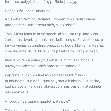
formules, palyginti su mūsų požiūriu į savąją.
Dažnai užduodami klausimai
Ar „Ferber Painting Radiator Stripper“ tinka radiatoriams,
padengtiems keliais senų dažų sluoksniais?
Taip. Mūsų formulė buvo specialiai sukurta taip, kad vienu
kartu prasiskverbtų ir pašalintų kelis senų dažų sluoksnius, o
tai yra vienas pagrindinių priežasčių, kodėl klientai renkasi ją,
o ne universalius valiklius, kurie pašalina tik vieną sluoksnį.
Kiek laiko reikia palaikyti „Ferber Painting“ radiatoriaus
nuvalymo priemonę prieš pradedant grandyti?
Paprastai nuo dvidešimt iki keturiasdešimt minučių,
priklausomai nuo dažų sluoksnių storio ir kiekio. Sužinosite,
kad paruošta, kai dažai akivaizdžiai ims pūslėti ir atšokinėti
nuo paviršiaus.
Ar produktas saugus naudoti patalpoje?
Taip, jei patalpoje yra tinkama ventiliacija. Mūsų formulė