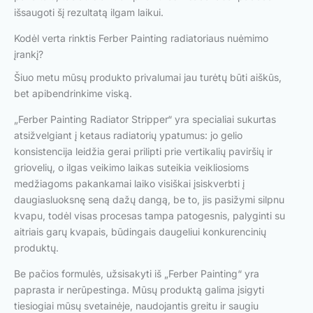
išsaugoti šį rezultatą ilgam laikui.
Kodėl verta rinktis Ferber Painting radiatoriaus nuėmimo
įrankį?
Šiuo metu mūsų produkto privalumai jau turėtų būti aiškūs,
bet apibendrinkime viską.
„Ferber Painting Radiator Stripper“ yra specialiai sukurtas
atsižvelgiant į ketaus radiatorių ypatumus: jo gelio
konsistencija leidžia gerai prilipti prie vertikalių paviršių ir
griovelių, o ilgas veikimo laikas suteikia veikliosioms
medžiagoms pakankamai laiko visiškai įsiskverbti į
daugiasluoksnę seną dažų dangą, be to, jis pasižymi silpnu
kvapu, todėl visas procesas tampa patogesnis, palyginti su
aitriais garų kvapais, būdingais daugeliui konkurencinių
produktų.
Be pačios formulės, užsisakyti iš „Ferber Painting“ yra
paprasta ir nerūpestinga. Mūsų produktą galima įsigyti
tiesiogiai mūsų svetainėje, naudojantis greitu ir saugiu