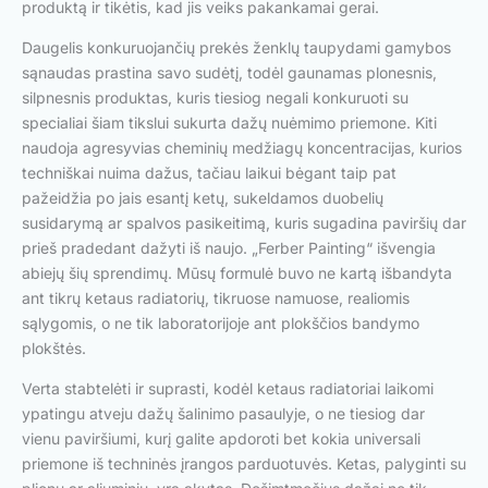
produktą ir tikėtis, kad jis veiks pakankamai gerai.
Daugelis konkuruojančių prekės ženklų taupydami gamybos
sąnaudas prastina savo sudėtį, todėl gaunamas plonesnis,
silpnesnis produktas, kuris tiesiog negali konkuruoti su
specialiai šiam tikslui sukurta dažų nuėmimo priemone. Kiti
naudoja agresyvias cheminių medžiagų koncentracijas, kurios
techniškai nuima dažus, tačiau laikui bėgant taip pat
pažeidžia po jais esantį ketų, sukeldamos duobelių
susidarymą ar spalvos pasikeitimą, kuris sugadina paviršių dar
prieš pradedant dažyti iš naujo. „Ferber Painting“ išvengia
abiejų šių sprendimų. Mūsų formulė buvo ne kartą išbandyta
ant tikrų ketaus radiatorių, tikruose namuose, realiomis
sąlygomis, o ne tik laboratorijoje ant plokščios bandymo
plokštės.
Verta stabtelėti ir suprasti, kodėl ketaus radiatoriai laikomi
ypatingu atveju dažų šalinimo pasaulyje, o ne tiesiog dar
vienu paviršiumi, kurį galite apdoroti bet kokia universali
priemone iš techninės įrangos parduotuvės. Ketas, palyginti su