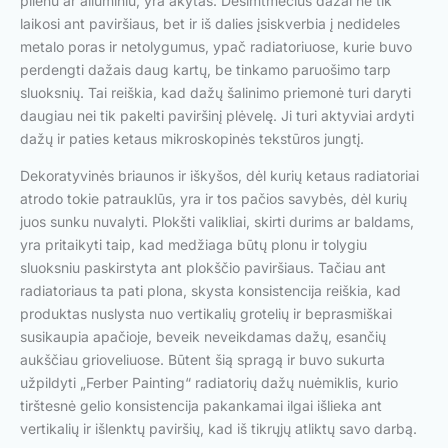
plienu ar aliuminiu, yra akytas. Dešimtmečius dažai ne tik
laikosi ant paviršiaus, bet ir iš dalies įsiskverbia į nedideles
metalo poras ir netolygumus, ypač radiatoriuose, kurie buvo
perdengti dažais daug kartų, be tinkamo paruošimo tarp
sluoksnių. Tai reiškia, kad dažų šalinimo priemonė turi daryti
daugiau nei tik pakelti paviršinį plėvelę. Ji turi aktyviai ardyti
dažų ir paties ketaus mikroskopinės tekstūros jungtį.
Dekoratyvinės briaunos ir iškyšos, dėl kurių ketaus radiatoriai
atrodo tokie patrauklūs, yra ir tos pačios savybės, dėl kurių
juos sunku nuvalyti. Plokšti valikliai, skirti durims ar baldams,
yra pritaikyti taip, kad medžiaga būtų plonu ir tolygiu
sluoksniu paskirstyta ant plokščio paviršiaus. Tačiau ant
radiatoriaus ta pati plona, skysta konsistencija reiškia, kad
produktas nuslysta nuo vertikalių grotelių ir beprasmiškai
susikaupia apačioje, beveik neveikdamas dažų, esančių
aukščiau grioveliuose. Būtent šią spragą ir buvo sukurta
užpildyti „Ferber Painting“ radiatorių dažų nuėmiklis, kurio
tirštesnė gelio konsistencija pakankamai ilgai išlieka ant
vertikalių ir išlenktų paviršių, kad iš tikrųjų atliktų savo darbą.