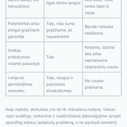
Ilgas darbo langas
nenudžiūvo
tenka tepti iš
naujo
Patenkintas arba
Taip, visa suma
Beveik niekada
pinigai grąžinami
grąžinama, jei
nesiūloma
garantija
nepatenkinti
Kintama, dažnai
Greitas
lėta arba
pristatymas
Taip
neprieinama
visame pasaulyje
tarptautiniu mastu
Lengvas
Taip, saugus ir
Ne visada
apmokėjimas
paprastas
prieinama
internetu
atsiskaitymas
Kaip matote, skirtumas yra ne tik rinkodaros kalbos. Viskas
slypi sudėtyje, testavime ir nuoširdžiame įsipareigojime spręsti
specifinę ketaus radiatorių problemą, o ne parduoti bendrinį