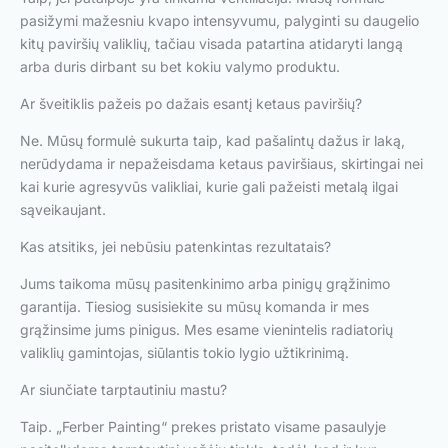
pasižymi mažesniu kvapo intensyvumu, palyginti su daugelio
kitų paviršių valiklių, tačiau visada patartina atidaryti langą
arba duris dirbant su bet kokiu valymo produktu.
Ar šveitiklis pažeis po dažais esantį ketaus paviršių?
Ne. Mūsų formulė sukurta taip, kad pašalintų dažus ir laką,
nerūdydama ir nepažeisdama ketaus paviršiaus, skirtingai nei
kai kurie agresyvūs valikliai, kurie gali pažeisti metalą ilgai
sąveikaujant.
Kas atsitiks, jei nebūsiu patenkintas rezultatais?
Jums taikoma mūsų pasitenkinimo arba pinigų grąžinimo
garantija. Tiesiog susisiekite su mūsų komanda ir mes
grąžinsime jums pinigus. Mes esame vienintelis radiatorių
valiklių gamintojas, siūlantis tokio lygio užtikrinimą.
Ar siunčiate tarptautiniu mastu?
Taip. „Ferber Painting“ prekes pristato visame pasaulyje