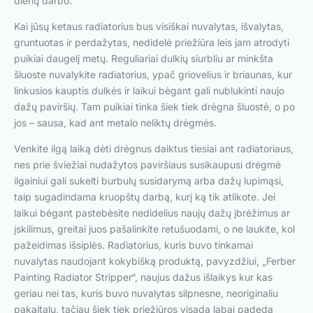
dienų darbo.
Kai jūsų ketaus radiatorius bus visiškai nuvalytas, išvalytas,
gruntuotas ir perdažytas, nedidelė priežiūra leis jam atrodyti
puikiai daugelį metų. Reguliariai dulkių siurbliu ar minkšta
šluoste nuvalykite radiatorius, ypač griovelius ir briaunas, kur
linkusios kauptis dulkės ir laikui bėgant gali nublukinti naujo
dažų paviršių. Tam puikiai tinka šiek tiek drėgna šluostė, o po
jos – sausa, kad ant metalo neliktų drėgmės.
Venkite ilgą laiką dėti drėgnus daiktus tiesiai ant radiatoriaus,
nes prie šviežiai nudažytos paviršiaus susikaupusi drėgmė
ilgainiui gali sukelti burbulų susidarymą arba dažų lupimąsi,
taip sugadindama kruopštų darbą, kurį ką tik atlikote. Jei
laikui bėgant pastebėsite nedidelius naujų dažų įbrėžimus ar
įskilimus, greitai juos pašalinkite retušuodami, o ne laukite, kol
pažeidimas išsiplės. Radiatorius, kuris buvo tinkamai
nuvalytas naudojant kokybišką produktą, pavyzdžiui, „Ferber
Painting Radiator Stripper“, naujus dažus išlaikys kur kas
geriau nei tas, kuris buvo nuvalytas silpnesne, neoriginaliu
pakaitalu, tačiau šiek tiek priežiūros visada labai padeda