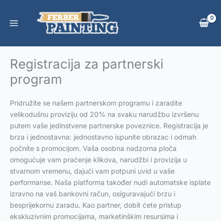
Skip
to
content
Registracija za partnerski
program
Pridružite se našem partnerskom programu i zaradite
velikodušnu proviziju od 20% na svaku narudžbu izvršenu
putem vaše jedinstvene partnerske poveznice. Registracija je
brza i jednostavna: jednostavno ispunite obrazac i odmah
počnite s promocijom. Vaša osobna nadzorna ploča
omogućuje vam praćenje klikova, narudžbi i provizija u
stvarnom vremenu, dajući vam potpuni uvid u vaše
performanse. Naša platforma također nudi automatske isplate
izravno na vaš bankovni račun, osiguravajući brzu i
besprijekornu zaradu. Kao partner, dobit ćete pristup
ekskluzivnim promocijama, marketinškim resursima i