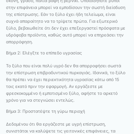
σκόνη, γράσο, παλιά βαφή ή βερνίκι. Οποιοιδήποτε ρύποι
στην επιφάνεια μπορεί να εμποδίσουν την σωστή διείσδυση
της επίστρωσης. Εάν το ξύλο έχει ήδη τελείωμα, είναι
συχνά απαραίτητο να το τρίψετε πρώτα. Για εξωτερικό
ξύλο, βεβαιωθείτε ότι δεν έχει επεξεργαστεί πρόσφατα με
υδρόφοβα προϊόντα, καθώς αυτό μπορεί να επηρεάσει την
απορρόφηση.
Βήμα 2: Ελέγξτε το επίπεδο υγρασίας
Το ξύλο που είναι πολύ υγρό δεν θα απορροφήσει σωστά
την επίστρωση επιβραδυντικού πυρκαγιάς. Ιδανικά, το ξύλο
θα πρέπει να έχει περιεκτικότητα υγρασίας κάτω από 15
τοις εκατό πριν την εφαρμογή. Αν εργάζεστε με
φρεσκοκομμένο ή εμποτισμένο ξύλο, αφήστε το αρκετό
χρόνο για να στεγνώσει εντελώς.
Βήμα 3: Προστατέψτε τη γύρω περιοχή
Δεδομένου ότι θα εργάζεστε με υγρή επίστρωση,
συνιστάται να καλύψετε τις γειτονικές επιφάνειες, τα