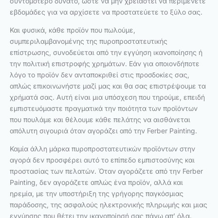
συντομότερο δυνατό, ώστε να μην χρειαστεί να περιμένετε
εβδομάδες για να αρχίσετε να προστατεύετε το ξύλο σας.
Και φυσικά, κάθε προϊόν που πωλούμε,
συμπεριλαμβανομένης της πυροπροστατευτικής
επίστρωσης, συνοδεύεται από την εγγύηση ικανοποίησης ή
την πολιτική επιστροφής χρημάτων. Εάν για οποιονδήποτε
λόγο το προϊόν δεν ανταποκριθεί στις προσδοκίες σας,
απλώς επικοινωνήστε μαζί μας και θα σας επιστρέψουμε τα
χρήματά σας. Αυτή είναι μια υπόσχεση που τηρούμε, επειδή
εμπιστευόμαστε πραγματικά την ποιότητα των προϊόντων
που πουλάμε και θέλουμε κάθε πελάτης να αισθάνεται
απόλυτη σιγουριά όταν αγοράζει από την Ferber Painting.
Καμία άλλη μάρκα πυροπροστατευτικών προϊόντων στην
αγορά δεν προσφέρει αυτό το επίπεδο εμπιστοσύνης και
προστασίας των πελατών. Όταν αγοράζετε από την Ferber
Painting, δεν αγοράζετε απλώς ένα προϊόν, αλλά και
ηρεμία, με την υποστήριξη της γρήγορης παγκόσμιας
παράδοσης, της ασφαλούς ηλεκτρονικής πληρωμής και μιας
εγγύησης που θέτει την ικανοποίησή σας πάνω απ’ όλα.