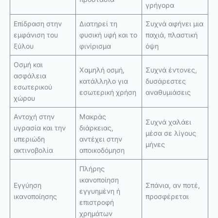
γρήγορα
Επίδραση στην
Διατηρεί τη
Συχνά αφήνει μια
εμφάνιση του
φυσική υφή και το
παχιά, πλαστική
ξύλου
φινίρισμα
όψη
Οσμή και
Χαμηλή οσμή,
Συχνά έντονες,
ασφάλεια
κατάλληλο για
δυσάρεστες
εσωτερικού
εσωτερική χρήση
αναθυμιάσεις
χώρου
Αντοχή στην
Μακράς
Συχνά χαλάει
υγρασία και την
διάρκειας,
μέσα σε λίγους
υπεριώδη
αντέχει στην
μήνες
ακτινοβολία
αποικοδόμηση
Πλήρης
ικανοποίηση
Εγγύηση
Σπάνια, αν ποτέ,
εγγυημένη ή
ικανοποίησης
προσφέρεται
επιστροφή
χρημάτων