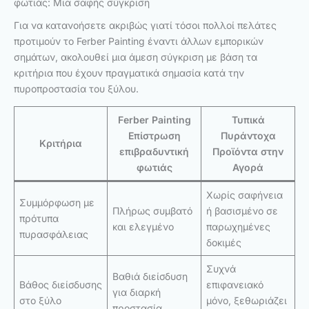
φωτιάς: Μια σαφής σύγκριση
Για να κατανοήσετε ακριβώς γιατί τόσοι πολλοί πελάτες
προτιμούν το Ferber Painting έναντι άλλων εμπορικών
σημάτων, ακολουθεί μια άμεση σύγκριση με βάση τα
κριτήρια που έχουν πραγματικά σημασία κατά την
πυροπροστασία του ξύλου.
Ferber Painting
Τυπικά
Επίστρωση
Πυράντοχα
Κριτήρια
επιβραδυντική
Προϊόντα στην
φωτιάς
Αγορά
Χωρίς σαφήνεια
Συμμόρφωση με
Πλήρως συμβατό
ή βασισμένο σε
πρότυπα
και ελεγμένο
παρωχημένες
πυρασφάλειας
δοκιμές
Συχνά
Βαθιά διείσδυση
Βάθος διείσδυσης
επιφανειακό
για διαρκή
στο ξύλο
μόνο, ξεθωριάζει
προστασία