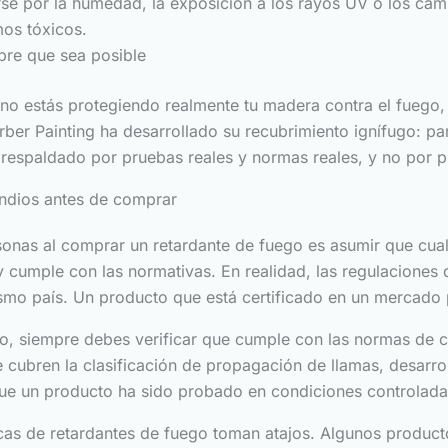
rse por la humedad, la exposición a los rayos UV o los ca
mos tóxicos.
pre que sea posible
 no estás protegiendo realmente tu madera contra el fuego,
er Painting ha desarrollado su recubrimiento ignífugo: par
 respaldado por pruebas reales y normas reales, y no por 
endios antes de comprar
onas al comprar un retardante de fuego es asumir que cua
 cumple con las normativas. En realidad, las regulaciones 
ismo país. Un producto que está certificado en un mercado 
o, siempre debes verificar que cumple con las normas de cl
e cubren la clasificación de propagación de llamas, desarro
que un producto ha sido probado en condiciones controlad
s de retardantes de fuego toman atajos. Algunos product