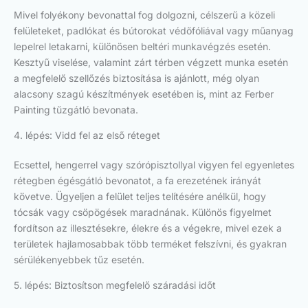
Mivel folyékony bevonattal fog dolgozni, célszerű a közeli
felületeket, padlókat és bútorokat védőfóliával vagy műanyag
lepelrel letakarni, különösen beltéri munkavégzés esetén.
Kesztyű viselése, valamint zárt térben végzett munka esetén
a megfelelő szellőzés biztosítása is ajánlott, még olyan
alacsony szagú készítmények esetében is, mint az Ferber
Painting tűzgátló bevonata.
4. lépés: Vidd fel az első réteget
Ecsettel, hengerrel vagy szórópisztollyal vigyen fel egyenletes
rétegben égésgátló bevonatot, a fa erezetének irányát
követve. Ügyeljen a felület teljes telítésére anélkül, hogy
tócsák vagy csöpögések maradnának. Különös figyelmet
fordítson az illesztésekre, élekre és a végekre, mivel ezek a
területek hajlamosabbak több terméket felszívni, és gyakran
sérülékenyebbek tűz esetén.
5. lépés: Biztosítson megfelelő száradási időt