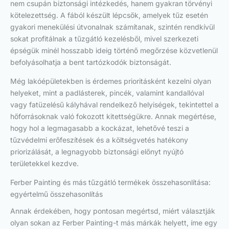
nem csupán biztonsági intézkedés, hanem gyakran törvényi
kötelezettség. A fából készült lépcsők, amelyek tűz esetén
gyakori menekülési útvonalnak számítanak, szintén rendkívül
sokat profitálnak a tűzgátló kezelésből, mivel szerkezeti
épségük minél hosszabb ideig történő megőrzése közvetlenül
befolyásolhatja a bent tartózkodók biztonságát.
Még lakóépületekben is érdemes prioritásként kezelni olyan
helyeket, mint a padlásterek, pincék, valamint kandallóval
vagy fatüzelésű kályhával rendelkező helyiségek, tekintettel a
hőforrásoknak való fokozott kitettségükre. Annak megértése,
hogy hol a legmagasabb a kockázat, lehetővé teszi a
tűzvédelmi erőfeszítések és a költségvetés hatékony
priorizálását, a legnagyobb biztonsági előnyt nyújtó
területekkel kezdve.
Ferber Painting és más tűzgátló termékek összehasonlítása:
egyértelmű összehasonlítás
Annak érdekében, hogy pontosan megértsd, miért választják
olyan sokan az Ferber Painting-t más márkák helyett, íme egy