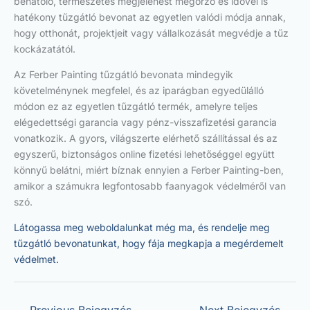
behatoló, természetes megjelenést megőrző és idővel is
hatékony tűzgátló bevonat az egyetlen valódi módja annak,
hogy otthonát, projektjeit vagy vállalkozását megvédje a tűz
kockázatától.
Az Ferber Painting tűzgátló bevonata mindegyik
követelménynek megfelel, és az iparágban egyedülálló
módon ez az egyetlen tűzgátló termék, amelyre teljes
elégedettségi garancia vagy pénz-visszafizetési garancia
vonatkozik. A gyors, világszerte elérhető szállítással és az
egyszerű, biztonságos online fizetési lehetőséggel együtt
könnyű belátni, miért bíznak ennyien a Ferber Painting-ben,
amikor a számukra legfontosabb faanyagok védelméről van
szó.
Látogassa meg weboldalunkat még ma, és rendelje meg
tűzgátló bevonatunkat, hogy fája megkapja a megérdemelt
védelmet.
←
Previous Bejegyzés
Next Bejegyzés
→