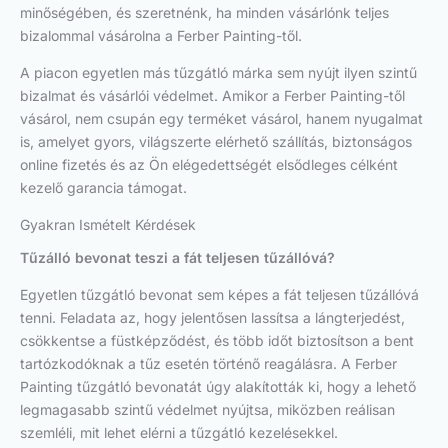
minőségében, és szeretnénk, ha minden vásárlónk teljes
bizalommal vásárolna a Ferber Painting-től.
A piacon egyetlen más tűzgátló márka sem nyújt ilyen szintű
bizalmat és vásárlói védelmet. Amikor a Ferber Painting-től
vásárol, nem csupán egy terméket vásárol, hanem nyugalmat
is, amelyet gyors, világszerte elérhető szállítás, biztonságos
online fizetés és az Ön elégedettségét elsődleges célként
kezelő garancia támogat.
Gyakran Ismételt Kérdések
Tűzálló bevonat teszi a fát teljesen tűzállóvá?
Egyetlen tűzgátló bevonat sem képes a fát teljesen tűzállóvá
tenni. Feladata az, hogy jelentősen lassítsa a lángterjedést,
csökkentse a füstképződést, és több időt biztosítson a bent
tartózkodóknak a tűz esetén történő reagálásra. A Ferber
Painting tűzgátló bevonatát úgy alakították ki, hogy a lehető
legmagasabb szintű védelmet nyújtsa, miközben reálisan
szemléli, mit lehet elérni a tűzgátló kezelésekkel.