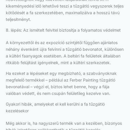
kikeményedési idő lehetővé teszi a tűzgátló vegyszerek teljes
kötődését a fa szerkezetében, maximalizálva a hosszú távú
teljesítményt.
8. lépés: Az ismételt felvitel biztosítja a folyamatos védelmet
A környezettől és az expozíció szintjétől függően ajánlatos
néhány évenként újra felvinni a tűzgátló bevonatot, különösen
a kültéri faanyagok esetében. A beltéri fa felületek általában
ritkább felújítást igényelnek, mint a kültéri szerkezetek.
Ha ezeket a lépéseket egy megbízható, a szabványoknak
megfelelő termékkel – például az Ferber Painting tűzgátló
bevonatával – végzi el, biztos lehet benne, hogy a fája
valóban védett, és nem csupán felületileg kezelve van.
Gyakori hibák, amelyeket el kell kerülni a fa tűzgátló
kezelésekor
Még akkor is, ha nagyszerű termék van a kezében, bizonyos
hibák jelentősen csökkenthetik a tűzgátló kezelés