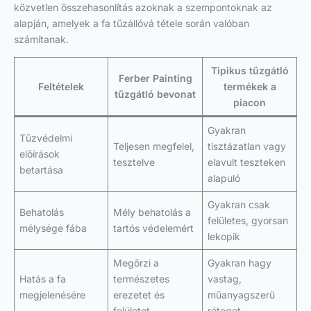
közvetlen összehasonlítás azoknak a szempontoknak az
alapján, amelyek a fa tűzállóvá tétele során valóban
számítanak.
Tipikus tűzgátló
Ferber Painting
Feltételek
termékek a
tűzgátló bevonat
piacon
Gyakran
Tűzvédelmi
Teljesen megfelel,
tisztázatlan vagy
előírások
tesztelve
elavult teszteken
betartása
alapuló
Gyakran csak
Behatolás
Mély behatolás a
felületes, gyorsan
mélysége fába
tartós védelemért
lekopik
Megőrzi a
Gyakran hagy
Hatás a fa
természetes
vastag,
megjelenésére
erezetet és
műanyagszerű
felületet
réteget