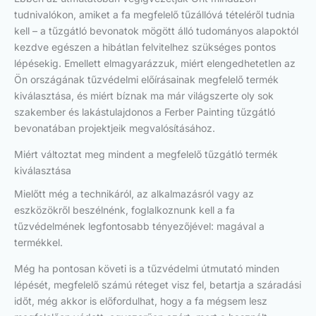
tudnivalókon, amiket a fa megfelelő tűzállóvá tételéről tudnia
kell – a tűzgátló bevonatok mögött álló tudományos alapoktól
kezdve egészen a hibátlan felvitelhez szükséges pontos
lépésekig. Emellett elmagyarázzuk, miért elengedhetetlen az
Ön országának tűzvédelmi előírásainak megfelelő termék
kiválasztása, és miért bíznak ma már világszerte oly sok
szakember és lakástulajdonos a Ferber Painting tűzgátló
bevonatában projektjeik megvalósításához.
Miért változtat meg mindent a megfelelő tűzgátló termék
kiválasztása
Mielőtt még a technikáról, az alkalmazásról vagy az
eszközökről beszélnénk, foglalkoznunk kell a fa
tűzvédelmének legfontosabb tényezőjével: magával a
termékkel.
Még ha pontosan követi is a tűzvédelmi útmutató minden
lépését, megfelelő számú réteget visz fel, betartja a száradási
időt, még akkor is előfordulhat, hogy a fa mégsem lesz