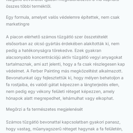
összes többi terméktől.
Egy formula, amelyet valós védelemre építettek, nem csak
marketingre
A piacon elérhető számos tűzgátló szer összetételét
elsősorban az olcsó gyártás érdekében alakították ki, nem
pedig a hatékonyságra törekedve. Ezek gyakran
alacsonyabb koncentrációjú aktív tűzgátló vegyi anyagokat
tartalmaznak, ami azt jelenti, hogy a fa csak részlegesen kap
védelmet. A Ferber Painting más megközelítést alkalmazott.
Bevonatunkat úgy fejlesztettük ki, hogy mélyen behatoljon a
fa rostjaiba, és valódi gátat képezzen a lángterjedés ellen,
nem pedig egy vékony felületi réteget képezzen, amely
hónapok alatt megrepedhet, lehámulhat vagy elkophat.
Megőrzi a fa természetes megjelenését
Számos tűzgátló bevonattal kapcsolatban gyakori panasz,
hogy vastag, műanyagszerű réteget hagynak a fa felületén,