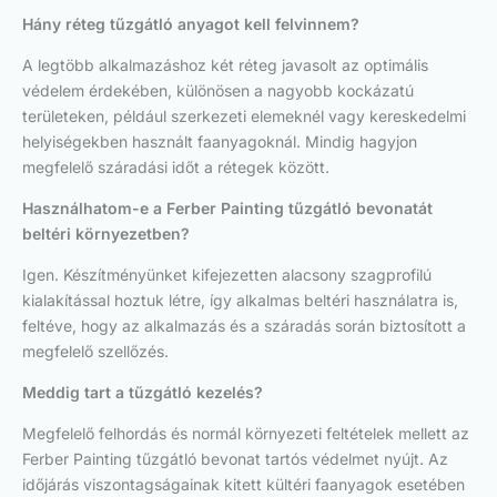
Hány réteg tűzgátló anyagot kell felvinnem?
A legtöbb alkalmazáshoz két réteg javasolt az optimális
védelem érdekében, különösen a nagyobb kockázatú
területeken, például szerkezeti elemeknél vagy kereskedelmi
helyiségekben használt faanyagoknál. Mindig hagyjon
megfelelő száradási időt a rétegek között.
Használhatom-e a Ferber Painting tűzgátló bevonatát
beltéri környezetben?
Igen. Készítményünket kifejezetten alacsony szagprofilú
kialakítással hoztuk létre, így alkalmas beltéri használatra is,
feltéve, hogy az alkalmazás és a száradás során biztosított a
megfelelő szellőzés.
Meddig tart a tűzgátló kezelés?
Megfelelő felhordás és normál környezeti feltételek mellett az
Ferber Painting tűzgátló bevonat tartós védelmet nyújt. Az
időjárás viszontagságainak kitett kültéri faanyagok esetében