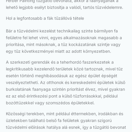
Ferber Painting tűzgátló bevonata, akkor a faanyagának a
lehető legjobb esélyt biztosítja a valódi, tartós tűzvédelemre.
Hol a legfontosabb a fák tűzállóvá tétele
Bár a tűzvédelmi kezelést technikailag szinte bármilyen fa
felületre fel lehet vinni, egyes alkalmazásoknak magasabb a
prioritása, mint másoknak, a tűz kockázatának szintje vagy
egy tűz következményei miatt az adott környezetben.
A szerkezeti gerendák és a teherhordó faszerkezetek a
legkritikusabb kezelendő területek közé tartoznak, mivel tűz
esetén történő meghibásodásuk az egész épület épségét
veszélyeztetheti. Az otthonok és kereskedelmi épületek külső
burkolatának faanyaga szintén prioritást élvez, mivel gyakran
ez az első érintkezési pont a külső tűzforrásokkal, például
bozóttüzekkel vagy szomszédos épületekkel.
Közösségi terekben, mint például éttermekben, irodákban és
üzletekben található belső fa felületek gyakran szigorú
tűzvédelmi előírások hatálya alá esnek, így a tűzgátló bevonat