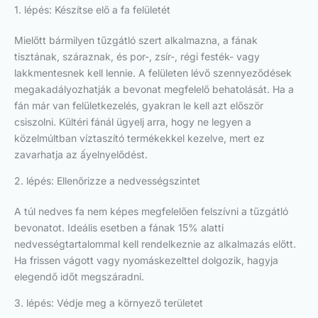
1. lépés: Készítse elő a fa felületét
Mielőtt bármilyen tűzgátló szert alkalmazna, a fának
tisztának, száraznak, és por-, zsír-, régi festék- vagy
lakkmentesnek kell lennie. A felületen lévő szennyeződések
megakadályozhatják a bevonat megfelelő behatolását. Ha a
fán már van felületkezelés, gyakran le kell azt először
csiszolni. Kültéri fánál ügyelj arra, hogy ne legyen a
közelmúltban víztaszító termékekkel kezelve, mert ez
zavarhatja az ấyelnyelődést.
2. lépés: Ellenőrizze a nedvességszintet
A túl nedves fa nem képes megfelelően felszívni a tűzgátló
bevonatot. Ideális esetben a fának 15% alatti
nedvességtartalommal kell rendelkeznie az alkalmazás előtt.
Ha frissen vágott vagy nyomáskezelttel dolgozik, hagyja
elegendő időt megszáradni.
3. lépés: Védje meg a környező területet