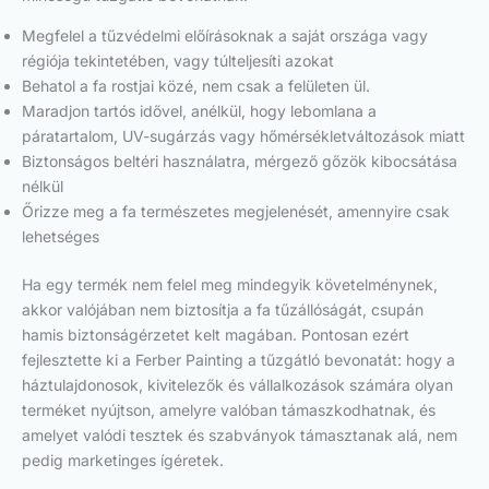
Megfelel a tűzvédelmi előírásoknak a saját országa vagy
régiója tekintetében, vagy túlteljesíti azokat
Behatol a fa rostjai közé, nem csak a felületen ül.
Maradjon tartós idővel, anélkül, hogy lebomlana a
páratartalom, UV-sugárzás vagy hőmérsékletváltozások miatt
Biztonságos beltéri használatra, mérgező gőzök kibocsátása
nélkül
Őrizze meg a fa természetes megjelenését, amennyire csak
lehetséges
Ha egy termék nem felel meg mindegyik követelménynek,
akkor valójában nem biztosítja a fa tűzállóságát, csupán
hamis biztonságérzetet kelt magában. Pontosan ezért
fejlesztette ki a Ferber Painting a tűzgátló bevonatát: hogy a
háztulajdonosok, kivitelezők és vállalkozások számára olyan
terméket nyújtson, amelyre valóban támaszkodhatnak, és
amelyet valódi tesztek és szabványok támasztanak alá, nem
pedig marketinges ígéretek.