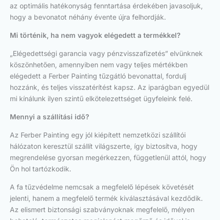
az optimális hatékonyság fenntartása érdekében javasoljuk,
hogy a bevonatot néhány évente újra felhordják.
Mi történik, ha nem vagyok elégedett a termékkel?
„Elégedettségi garancia vagy pénzvisszafizetés” elvünknek
köszönhetően, amennyiben nem vagy teljes mértékben
elégedett a Ferber Painting tűzgátló bevonattal, fordulj
hozzánk, és teljes visszatérítést kapsz. Az iparágban egyedül
mi kínálunk ilyen szintű elkötelezettséget ügyfeleink felé.
Mennyi a szállítási idő?
Az Ferber Painting egy jól kiépített nemzetközi szállítói
hálózaton keresztül szállít világszerte, így biztosítva, hogy
megrendelése gyorsan megérkezzen, függetlenül attól, hogy
Ön hol tartózkodik.
A fa tűzvédelme nemcsak a megfelelő lépések követését
jelenti, hanem a megfelelő termék kiválasztásával kezdődik.
Az elismert biztonsági szabványoknak megfelelő, mélyen