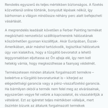
Rendelés egyszerű és teljes mértékben biztonságos. A fizetés
közvetlenül online történik, bonyolult lépések nélkül, így
bárhonnan a világon mindössze néhány perc alatt befejezheti
vásárlását.
A megrendelés leadását követően a Ferber Painting terméket
megbízható nemzetközi szállítópartnereink hálózatának
köszönhetően gyorsan kiszállítjuk. Akár Európában, Észak-
Amerikában, akár máshol tartózkodik, logisztikai hálózatunk
úgy van kialakítva, hogy a tűzgátló bevonatot a lehető
leggyorsabban eljuttassa az Ön ajtaja elé, így nem kell
hetekig várnia, hogy megkezdhesse a faanyag védelmét.
Természetesen minden általunk forgalmazott termékre –
beleértve a tűzgátló bevonatunkat is – kiterjed az
elégedettségi garancia vagy a pénz-visszafizetési garancia.
Ha bármilyen okból a termék nem felel meg az elvárásainak,
egyszerűen vegye fel velünk a kapcsolatot, és visszatérítjük a
vételárat. Ezt az ígéretet teljes mértékben vállaljuk, mert
őszintén bízunk az általunk forgalmazott termékek