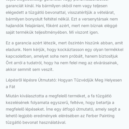
garanciát kínál. Ha bármilyen okból nem vagy teljesen
elégedett a tűzgátló bevonattal, visszatérítjük a vételárat,
bármilyen bonyolult feltétel nélkül. Ezt a versenytársak nem
hajlandók felajánlani, főként azért, mert nem bíznak eléggé
saját termékük teljesítményében. Mi viszont igen.
Ez a garancia azért létezik, mert őszintén hiszünk abban, amit
eladunk. Nem kérjük, hogy kockáztasson egy olyan termékkel
kapcsolatban, amelyet soha nem próbált, hanem biztosítjuk
Önt arról a tudatról, hogy ha nem felel meg az elvárásainak,
akkor semmit sem veszít.
Lépésről lépésre Útmutató: Hogyan Tűzvédjük Meg Helyesen
a Fát
Miután kiválasztotta a megfelelő terméket, a fa tűzgátló
kezelésének folyamata egyszerű, feltéve, hogy betartja a
megfelelő lépéseket. Íme egy átfogó útmutató, amely segít a
lehető legjobb eredmények elérésében az Ferber Painting
tűzgátló bevonat használatával.