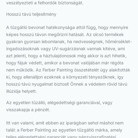
veszélyezteti a felhordók biztonságát.
Hosszú távú teljesítmény
A tűzgátló bevonat hatékonysága attól függ, hogy mennyire
képes hosszú távon megőrizni hatását. Az olcsó termékek
gyakran gyorsan lebomlanak, ha nedvességnek, hőmérséklet-
ingadozásoknak vagy UV-sugárzásnak vannak kitéve, ami
azt jelenti, hogy a háztulajdonosok még akkor is azt hihetik,
hogy fájuk védett, amikor a bevonat valójában már régóta
nem működik. Az Ferber Painting összetételét úgy alakították
ki, hogy ellenálljon ezeknek a környezeti tényezőknek, így
hosszú távú nyugalmat biztosít Önnek a védelem rövid távú
illúziója helyett.
Az egyetlen tűzálló, elégedettségi garanciával, vagy
visszakapja a pénzét.
Itt van valami, amit ebben az iparágban sehol máshol nem
talál: a Ferber Painting az egyetlen tűzgátló márka, amely
teljes elégedettségi garanciát vagy pénzvisszafizetési