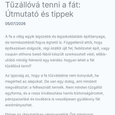
Tűzállóvá tenni a fát:
Útmutató és tippek
05/07/2026
A fa a világ egyik legszebb és legsokoldalúbb építőanyaga,
de természeténél fogva éghető is. Függetlenül attól, hogy
építkezésen dolgozik, régi istállót újít fel, fedélzetet épít, vagy
csupán otthona belső fából készült szerkezeteit védi, előbb-
utóbb mindig felmerül egy kérdés: hogyan lehet a fát
tűzállóvá tenni?
Az igazság az, hogy a fa tűzvédelme nem bonyolult, ha
megérted az alapokat. De van egy dolog, ami mindent
megváltoztat: a felhasznált termék. Nem minden tűzgátló
egyforma, és a rossz kiválasztása hamis biztonságérzetet,
pénzpazarlást és továbbra is veszélyesen gyúlékony fát
eredményezhet.
Ebben az útmutatóban végigvezetjük Önt mindazon