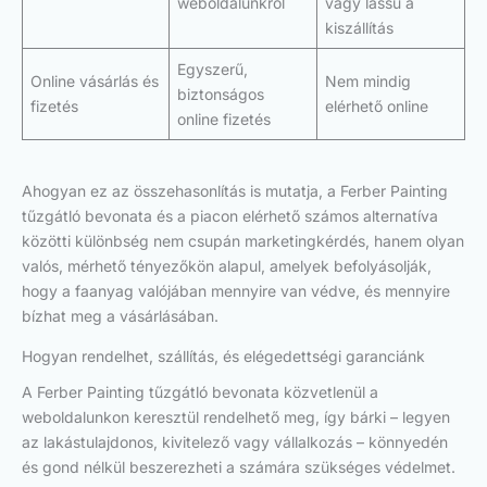
weboldalunkról
vagy lassú a
kiszállítás
Egyszerű,
Online vásárlás és
Nem mindig
biztonságos
fizetés
elérhető online
online fizetés
Ahogyan ez az összehasonlítás is mutatja, a Ferber Painting
tűzgátló bevonata és a piacon elérhető számos alternatíva
közötti különbség nem csupán marketingkérdés, hanem olyan
valós, mérhető tényezőkön alapul, amelyek befolyásolják,
hogy a faanyag valójában mennyire van védve, és mennyire
bízhat meg a vásárlásában.
Hogyan rendelhet, szállítás, és elégedettségi garanciánk
A Ferber Painting tűzgátló bevonata közvetlenül a
weboldalunkon keresztül rendelhető meg, így bárki – legyen
az lakástulajdonos, kivitelező vagy vállalkozás – könnyedén
és gond nélkül beszerezheti a számára szükséges védelmet.