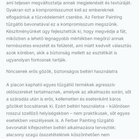
ami teljesen megváltoztatja annak megjelenését és textúráját.
Gyakran ezt a kompromisszumot kell az embereknek
elfogadniuk a tűzvédelemért cserébe. Az Ferber Painting
tűzgátló bevonatával ez a kompromisszum megszűnik.
Készítményünket úgy fejlesztettük ki, hogy megvédje a fát,
miközben a lehető legnagyobb mértékben megőrzi annak
természetes erezetét és felületét, ami miatt kedvelt választás
azok körében, akik a biztonság mellett az esztétikát is
ugyanolyan fontosnak tartják.
Nincsenek erős gőzök, biztonságos beltéri használatra
A piacon kapható egyes tűzgátló termékek agresszív
oldószereket tartalmaznak, amelyek az alkalmazás során, sőt
a száradás után is erős, kellemetlen és esetenként káros
gőzöket bocsátanak ki. Ezért beltéri használatra – különösen
rosszul szellőző helyiségekben – nem praktikusak, sőt egyes
esetekben veszélyesek is. A Ferber Painting tűzgátló
bevonatát kifejezetten beltéri alkalmazásra tervezték:
alacsony szagú összetételének köszönhetően nem