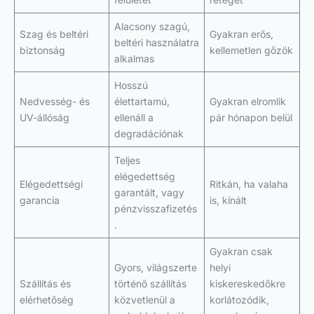
Alacsony szagú,
Szag és beltéri
Gyakran erős,
beltéri használatra
biztonság
kellemetlen gőzök
alkalmas
Hosszú
Nedvesség- és
élettartamú,
Gyakran elromlik
UV-állóság
ellenáll a
pár hónapon belül
degradációnak
Teljes
elégedettség
Elégedettségi
Ritkán, ha valaha
garantált, vagy
garancia
is, kínált
pénzvisszafizetés
.
Gyakran csak
Gyors, világszerte
helyi
Szállítás és
történő szállítás
kiskereskedőkre
elérhetőség
közvetlenül a
korlátozódik,