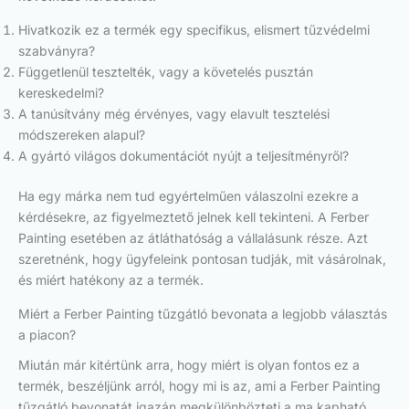
Hivatkozik ez a termék egy specifikus, elismert tűzvédelmi
szabványra?
Függetlenül tesztelték, vagy a követelés pusztán
kereskedelmi?
A tanúsítvány még érvényes, vagy elavult tesztelési
módszereken alapul?
A gyártó világos dokumentációt nyújt a teljesítményről?
Ha egy márka nem tud egyértelműen válaszolni ezekre a
kérdésekre, az figyelmeztető jelnek kell tekinteni. A Ferber
Painting esetében az átláthatóság a vállalásunk része. Azt
szeretnénk, hogy ügyfeleink pontosan tudják, mit vásárolnak,
és miért hatékony az a termék.
Miért a Ferber Painting tűzgátló bevonata a legjobb választás
a piacon?
Miután már kitértünk arra, hogy miért is olyan fontos ez a
termék, beszéljünk arról, hogy mi is az, ami a Ferber Painting
tűzgátló bevonatát igazán megkülönbözteti a ma kapható