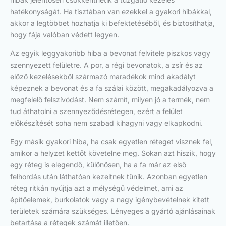
hatékonyságát. Ha tisztában van ezekkel a gyakori hibákkal,
akkor a legtöbbet hozhatja ki befektetéséből, és biztosíthatja,
hogy fája valóban védett legyen.
Az egyik leggyakoribb hiba a bevonat felvitele piszkos vagy
szennyezett felületre. A por, a régi bevonatok, a zsír és az
előző kezelésekből származó maradékok mind akadályt
képeznek a bevonat és a fa szálai között, megakadályozva a
megfelelő felszívódást. Nem számít, milyen jó a termék, nem
tud áthatolni a szennyeződésrétegen, ezért a felület
előkészítését soha nem szabad kihagyni vagy elkapkodni.
Egy másik gyakori hiba, ha csak egyetlen réteget visznek fel,
amikor a helyzet kettőt követelne meg. Sokan azt hiszik, hogy
egy réteg is elegendő, különösen, ha a fa már az első
felhordás után láthatóan kezeltnek tűnik. Azonban egyetlen
réteg ritkán nyújtja azt a mélységű védelmet, ami az
építőelemek, burkolatok vagy a nagy igénybevételnek kitett
területek számára szükséges. Lényeges a gyártó ajánlásainak
betartása a rétegek számát illetően.