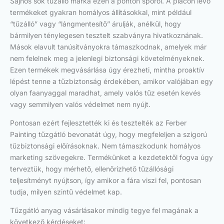
Sajnos sok tűzálló márka ezen a ponton spórol. A piacon lévő
termékeket gyakran homályos állításokkal, mint például
“tűzálló” vagy “lángmentesítő” árulják, anélkül, hogy
bármilyen ténylegesen tesztelt szabványra hivatkoznának.
Mások elavult tanúsítványokra támaszkodnak, amelyek már
nem felelnek meg a jelenlegi biztonsági követelményeknek.
Ezen termékek megvásárlása úgy érezheti, mintha proaktív
lépést tenne a tűzbiztonság érdekében, amikor valójában egy
olyan faanyaggal maradhat, amely valós tűz esetén kevés
vagy semmilyen valós védelmet nem nyújt.
Pontosan ezért fejlesztették ki és tesztelték az Ferber
Painting tűzgátló bevonatát úgy, hogy megfeleljen a szigorú
tűzbiztonsági előírásoknak. Nem támaszkodunk homályos
marketing szövegekre. Termékünket a kezdetektől fogva úgy
terveztük, hogy mérhető, ellenőrizhető tűzállósági
teljesítményt nyújtson, így amikor a fára viszi fel, pontosan
tudja, milyen szintű védelmet kap.
Tűzgátló anyag vásárlásakor mindig tegye fel magának a
következő kérdéseket: