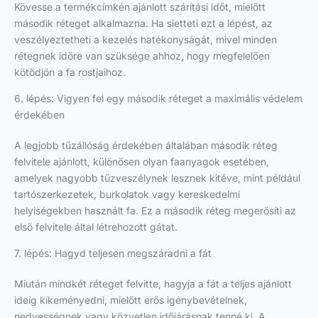
Kövesse a termékcímkén ajánlott szárítási időt, mielőtt
második réteget alkalmazna. Ha sietteti ezt a lépést, az
veszélyeztetheti a kezelés hatékonyságát, mivel minden
rétegnek időre van szüksége ahhoz, hogy megfelelően
kötődjön a fa rostjaihoz.
6. lépés: Vigyen fel egy második réteget a maximális védelem
érdekében
A legjobb tűzállóság érdekében általában második réteg
felvitele ajánlott, különösen olyan faanyagok esetében,
amelyek nagyobb tűzveszélynek lesznek kitéve, mint például
tartószerkezetek, burkolatok vagy kereskedelmi
helyiségekben használt fa. Ez a második réteg megerősíti az
első felvitele által létrehozott gátat.
7. lépés: Hagyd teljesen megszáradni a fát
Miután mindkét réteget felvitte, hagyja a fát a teljes ajánlott
ideig kikeményedni, mielőtt erős igénybevételnek,
nedvességnek vagy közvetlen időjárásnak tenné ki. A