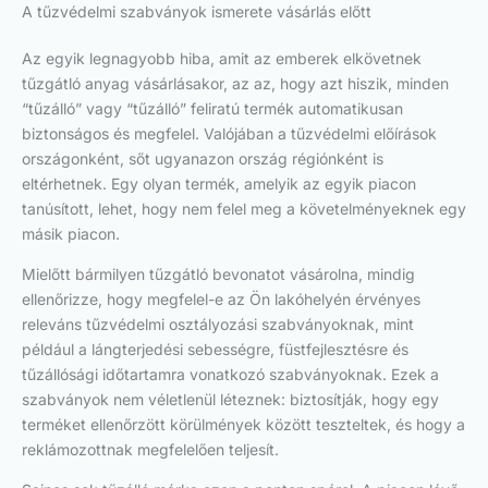
A tűzvédelmi szabványok ismerete vásárlás előtt
Az egyik legnagyobb hiba, amit az emberek elkövetnek
tűzgátló anyag vásárlásakor, az az, hogy azt hiszik, minden
“tűzálló” vagy “tűzálló” feliratú termék automatikusan
biztonságos és megfelel. Valójában a tűzvédelmi előírások
országonként, sőt ugyanazon ország régiónként is
eltérhetnek. Egy olyan termék, amelyik az egyik piacon
tanúsított, lehet, hogy nem felel meg a követelményeknek egy
másik piacon.
Mielőtt bármilyen tűzgátló bevonatot vásárolna, mindig
ellenőrizze, hogy megfelel-e az Ön lakóhelyén érvényes
releváns tűzvédelmi osztályozási szabványoknak, mint
például a lángterjedési sebességre, füstfejlesztésre és
tűzállósági időtartamra vonatkozó szabványoknak. Ezek a
szabványok nem véletlenül léteznek: biztosítják, hogy egy
terméket ellenőrzött körülmények között teszteltek, és hogy a
reklámozottnak megfelelően teljesít.