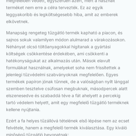
megfelelően védett, egyszerűen azért, mert a használt
terméket nem erre a célra tervezték. Ez az egyik
leggyakoribb és legköltségesebb hiba, amit az emberek
elkövetnek.
Manapság rengeteg tűzgátló termék kapható a piacon, és
sajnos sokuk valamilyen módon alulmarad a várakozásokon.
Néhányat olcsó töltőanyagokkal hígítanak a gyártási
költségek csökkentése érdekében, ami csökkenti a
hatékonyságukat az alkalmazás után. Mások elavult
formulákat használnak, amelyeket soha nem frissítettek a
jelenlegi tűzvédelmi szabványoknak megfelelően. Egyes
termékek papíron jónak tűnnek, de a valóságban nyílt lánggal
szemben tesztelve csúfosan megbuknak, másodpercek alatt
elszenesedve és szabaddá téve a fát ahelyett a percekig
tartó védelem helyett, amit egy megfelelő tűzgátló terméknek
kellene nyújtania.
Ezért a fa helyes tűzállóvá tételének első lépése nem az ecset
felvétele, hanem a megfelelő termék kiválasztása. Egy kiváló
minőségű tűzgátló bevonatnak: