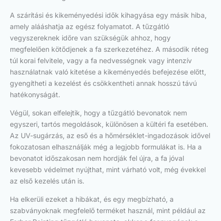
A szárítási és kikeményedési idők kihagyása egy másik hiba,
amely alááshatja az egész folyamatot. A tűzgátló
vegyszereknek időre van szükségük ahhoz, hogy
megfelelően kötődjenek a fa szerkezetéhez. A második réteg
túl korai felvitele, vagy a fa nedvességnek vagy intenzív
használatnak való kitetése a kikeményedés befejezése előtt,
gyengítheti a kezelést és csökkentheti annak hosszú távú
hatékonyságát.
Végül, sokan elfelejtik, hogy a tűzgátló bevonatok nem
egyszeri, tartós megoldások, különösen a kültéri fa esetében.
Az UV-sugárzás, az eső és a hőmérséklet-ingadozások idővel
fokozatosan elhasználják még a legjobb formulákat is. Ha a
bevonatot időszakosan nem hordják fel újra, a fa jóval
kevesebb védelmet nyújthat, mint várható volt, még évekkel
az első kezelés után is.
Ha elkerüli ezeket a hibákat, és egy megbízható, a
szabványoknak megfelelő terméket használ, mint például az