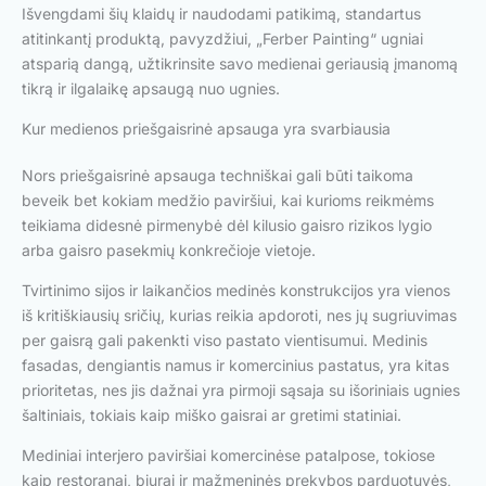
Išvengdami šių klaidų ir naudodami patikimą, standartus
atitinkantį produktą, pavyzdžiui, „Ferber Painting“ ugniai
atsparią dangą, užtikrinsite savo medienai geriausią įmanomą
tikrą ir ilgalaikę apsaugą nuo ugnies.
Kur medienos priešgaisrinė apsauga yra svarbiausia
Nors priešgaisrinė apsauga techniškai gali būti taikoma
beveik bet kokiam medžio paviršiui, kai kurioms reikmėms
teikiama didesnė pirmenybė dėl kilusio gaisro rizikos lygio
arba gaisro pasekmių konkrečioje vietoje.
Tvirtinimo sijos ir laikančios medinės konstrukcijos yra vienos
iš kritiškiausių sričių, kurias reikia apdoroti, nes jų sugriuvimas
per gaisrą gali pakenkti viso pastato vientisumui. Medinis
fasadas, dengiantis namus ir komercinius pastatus, yra kitas
prioritetas, nes jis dažnai yra pirmoji sąsaja su išoriniais ugnies
šaltiniais, tokiais kaip miško gaisrai ar gretimi statiniai.
Mediniai interjero paviršiai komercinėse patalpose, tokiose
kaip restoranai, biurai ir mažmeninės prekybos parduotuvės,