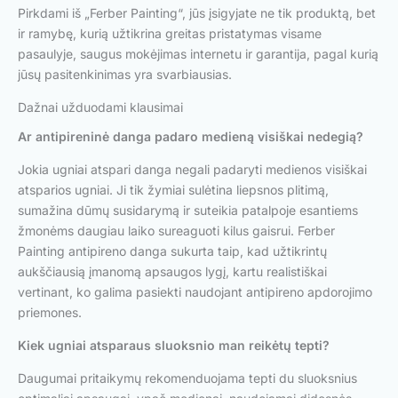
Pirkdami iš „Ferber Painting“, jūs įsigyjate ne tik produktą, bet
ir ramybę, kurią užtikrina greitas pristatymas visame
pasaulyje, saugus mokėjimas internetu ir garantija, pagal kurią
jūsų pasitenkinimas yra svarbiausias.
Dažnai užduodami klausimai
Ar antipireninė danga padaro medieną visiškai nedegią?
Jokia ugniai atspari danga negali padaryti medienos visiškai
atsparios ugniai. Ji tik žymiai sulėtina liepsnos plitimą,
sumažina dūmų susidarymą ir suteikia patalpoje esantiems
žmonėms daugiau laiko sureaguoti kilus gaisrui. Ferber
Painting antipireno danga sukurta taip, kad užtikrintų
aukščiausią įmanomą apsaugos lygį, kartu realistiškai
vertinant, ko galima pasiekti naudojant antipireno apdorojimo
priemones.
Kiek ugniai atsparaus sluoksnio man reikėtų tepti?
Daugumai pritaikymų rekomenduojama tepti du sluoksnius