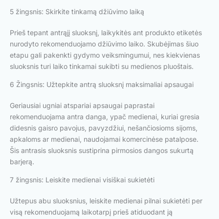
5 žingsnis: Skirkite tinkamą džiūvimo laiką
Prieš tepant antrąjį sluoksnį, laikykitės ant produkto etiketės
nurodyto rekomenduojamo džiūvimo laiko. Skubėjimas šiuo
etapu gali pakenkti gydymo veiksmingumui, nes kiekvienas
sluoksnis turi laiko tinkamai sukibti su medienos pluoštais.
6 Žingsnis: Užtepkite antrą sluoksnį maksimaliai apsaugai
Geriausiai ugniai atspariai apsaugai paprastai
rekomenduojama antra danga, ypač medienai, kuriai gresia
didesnis gaisro pavojus, pavyzdžiui, nešančiosioms sijoms,
apkaloms ar medienai, naudojamai komercinėse patalpose.
Šis antrasis sluoksnis sustiprina pirmosios dangos sukurtą
barjerą.
7 žingsnis: Leiskite medienai visiškai sukietėti
Užtepus abu sluoksnius, leiskite medienai pilnai sukietėti per
visą rekomenduojamą laikotarpį prieš atiduodant ją