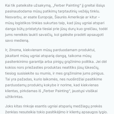
Kai tik pateiksite užsakymą, „Ferber Painting“ jį greitai išsiųs
pasinaudodama mūsų patikimų tarptautinių vežėjų tinklu.
Nesvarbu, ar esate Europoje, Šiaurės Amerikoje ar kitur –
mūsų logistikos tinklas sukurtas taip, kad jūsų ugniai atspari
danga būtų pristatyta tiesiai prie jūsų durų kuo greičiau, todėl
jums nereikės laukti savaičių, kol galėsite pradėti apsaugoti
savo medieną.
Ir, žinoma, kiekvienam mūsų parduodamam produktui,
įskaitant mūsų ugniai atsparią dangą, taikoma mūsų
pasitenkinimo garantija arba pinigų grąžinimo politika. Jei dėl
kokios nors priežasties produktas neatitiks jūsų lūkesčių,
tiesiog susisiekite su mumis, ir mes grąžinsime jums pinigus.
Tai yra pažadas, kurio laikomės, nes nuoširdžiai pasitikime
parduodamų produktų kokybe ir norime, kad kiekvienas
klientas, pirkdamas iš „Ferber Painting“, jaustųsi visiškai
užtikrintas.
Joks kitas rinkoje esantis ugniai atsparių medžiagų prekės
ženklas nesuteikia tokio pasitikėjimo ir klientų apsaugos lygio.