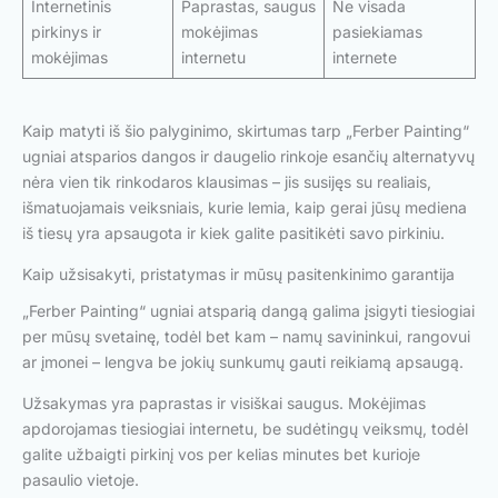
Internetinis
Paprastas, saugus
Ne visada
pirkinys ir
mokėjimas
pasiekiamas
mokėjimas
internetu
internete
Kaip matyti iš šio palyginimo, skirtumas tarp „Ferber Painting“
ugniai atsparios dangos ir daugelio rinkoje esančių alternatyvų
nėra vien tik rinkodaros klausimas – jis susijęs su realiais,
išmatuojamais veiksniais, kurie lemia, kaip gerai jūsų mediena
iš tiesų yra apsaugota ir kiek galite pasitikėti savo pirkiniu.
Kaip užsisakyti, pristatymas ir mūsų pasitenkinimo garantija
„Ferber Painting“ ugniai atsparią dangą galima įsigyti tiesiogiai
per mūsų svetainę, todėl bet kam – namų savininkui, rangovui
ar įmonei – lengva be jokių sunkumų gauti reikiamą apsaugą.
Užsakymas yra paprastas ir visiškai saugus. Mokėjimas
apdorojamas tiesiogiai internetu, be sudėtingų veiksmų, todėl
galite užbaigti pirkinį vos per kelias minutes bet kurioje
pasaulio vietoje.