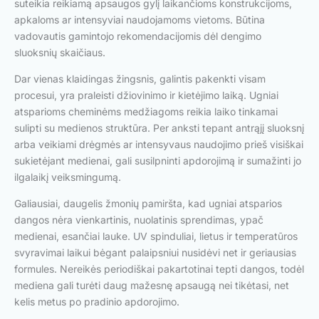
suteikia reikiamą apsaugos gylį laikančioms konstrukcijoms,
apkaloms ar intensyviai naudojamoms vietoms. Būtina
vadovautis gamintojo rekomendacijomis dėl dengimo
sluoksnių skaičiaus.
Dar vienas klaidingas žingsnis, galintis pakenkti visam
procesui, yra praleisti džiovinimo ir kietėjimo laiką. Ugniai
atsparioms cheminėms medžiagoms reikia laiko tinkamai
sulipti su medienos struktūra. Per anksti tepant antrąjį sluoksnį
arba veikiami drėgmės ar intensyvaus naudojimo prieš visiškai
sukietėjant medienai, gali susilpninti apdorojimą ir sumažinti jo
ilgalaikį veiksmingumą.
Galiausiai, daugelis žmonių pamiršta, kad ugniai atsparios
dangos nėra vienkartinis, nuolatinis sprendimas, ypač
medienai, esančiai lauke. UV spinduliai, lietus ir temperatūros
svyravimai laikui bėgant palaipsniui nusidėvi net ir geriausias
formules. Nereikės periodiškai pakartotinai tepti dangos, todėl
mediena gali turėti daug mažesnę apsaugą nei tikėtasi, net
kelis metus po pradinio apdorojimo.