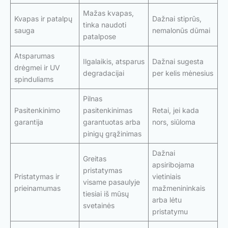
Mažas kvapas,
Kvapas ir patalpų
Dažnai stiprūs,
tinka naudoti
sauga
nemalonūs dūmai
patalpose
Atsparumas
Ilgalaikis, atsparus
Dažnai sugesta
drėgmei ir UV
degradacijai
per kelis mėnesius
spinduliams
Pilnas
Pasitenkinimo
pasitenkinimas
Retai, jei kada
garantija
garantuotas arba
nors, siūloma
pinigų grąžinimas
Dažnai
Greitas
apsiribojama
pristatymas
Pristatymas ir
vietiniais
visame pasaulyje
prieinamumas
mažmenininkais
tiesiai iš mūsų
arba lėtu
svetainės
pristatymu