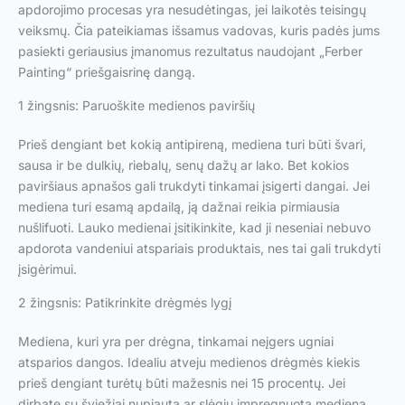
apdorojimo procesas yra nesudėtingas, jei laikotės teisingų
veiksmų. Čia pateikiamas išsamus vadovas, kuris padės jums
pasiekti geriausius įmanomus rezultatus naudojant „Ferber
Painting“ priešgaisrinę dangą.
1 žingsnis: Paruoškite medienos paviršių
Prieš dengiant bet kokią antipireną, mediena turi būti švari,
sausa ir be dulkių, riebalų, senų dažų ar lako. Bet kokios
paviršiaus apnašos gali trukdyti tinkamai įsigerti dangai. Jei
mediena turi esamą apdailą, ją dažnai reikia pirmiausia
nušlifuoti. Lauko medienai įsitikinkite, kad ji neseniai nebuvo
apdorota vandeniui atspariais produktais, nes tai gali trukdyti
įsigėrimui.
2 žingsnis: Patikrinkite drėgmės lygį
Mediena, kuri yra per drėgna, tinkamai neįgers ugniai
atsparios dangos. Idealiu atveju medienos drėgmės kiekis
prieš dengiant turėtų būti mažesnis nei 15 procentų. Jei
dirbate su šviežiai nupjauta ar slėgiu impregnuota mediena,