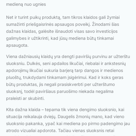
medieną nuo ugnies
Net ir turint puikų produktą, tam tikros klaidos gali žymiai
sumažinti priešgaisrinės apsaugos poveikį. Žinodami šias
dažnas klaidas, galėsite išnaudoti visas savo investicijos
galimybes ir užtikrinti, kad jūsų mediena būtų tinkamai
apsaugota.
Viena dažniausių klaidų yra dengti paviršių purvinu ar užterštu
sluoksniu. Dulkės, seni apdailos likučiai, riebalai ir ankstesnių
apdorojimų likučiai sukuria barjerą tarp dangos ir medienos
pluoštų, trukdydami tinkamam įsigėrimui. Kad ir koks geras
būtų produktas, jis negali prasiskverbti per užterštumo
sluoksnį, todėl paviršiaus paruošimo niekada negalima
praleisti ar skubinti.
Kita dažna klaida – tepama tik viena dengimo sluoksnio, kai
situacija reikalauja dviejų. Daugelis žmonių mano, kad vieno
sluoksnio pakanka, ypač kai mediena po pirmo padengimo jau
atrodo vizualiai apdorota. Tačiau vienas sluoksnis retai