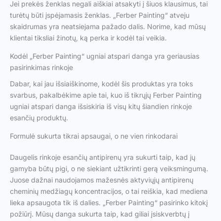
Jei prekės ženklas negali aiškiai atsakyti į šiuos klausimus, tai
turėtų būti įspėjamasis ženklas. „Ferber Painting“ atveju
skaidrumas yra neatsiejama pažado dalis. Norime, kad mūsų
klientai tiksliai žinotų, ką perka ir kodėl tai veikia.
Kodėl „Ferber Painting“ ugniai atspari danga yra geriausias
pasirinkimas rinkoje
Dabar, kai jau išsiaiškinome, kodėl šis produktas yra toks
svarbus, pakalbėkime apie tai, kuo iš tikrųjų Ferber Painting
ugniai atspari danga išsiskiria iš visų kitų šiandien rinkoje
esančių produktų.
Formulė sukurta tikrai apsaugai, o ne vien rinkodarai
Daugelis rinkoje esančių antipirenų yra sukurti taip, kad jų
gamyba būtų pigi, o ne siekiant užtikrinti gerą veiksmingumą.
Juose dažnai naudojamos mažesnės aktyviųjų antipirenų
cheminių medžiagų koncentracijos, o tai reiškia, kad mediena
lieka apsaugota tik iš dalies. „Ferber Painting“ pasirinko kitokį
požiūrį. Mūsų danga sukurta taip, kad giliai įsiskverbtų į