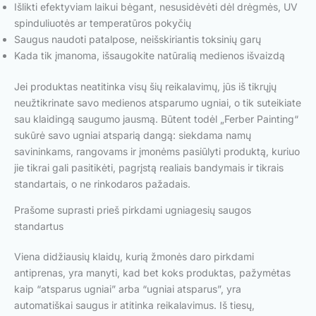
Išlikti efektyviam laikui bėgant, nesusidėvėti dėl drėgmės, UV
spinduliuotės ar temperatūros pokyčių
Saugus naudoti patalpose, neišskiriantis toksinių garų
Kada tik įmanoma, išsaugokite natūralią medienos išvaizdą
Jei produktas neatitinka visų šių reikalavimų, jūs iš tikrųjų
neužtikrinate savo medienos atsparumo ugniai, o tik suteikiate
sau klaidingą saugumo jausmą. Būtent todėl „Ferber Painting“
sukūrė savo ugniai atsparią dangą: siekdama namų
savininkams, rangovams ir įmonėms pasiūlyti produktą, kuriuo
jie tikrai gali pasitikėti, pagrįstą realiais bandymais ir tikrais
standartais, o ne rinkodaros pažadais.
Prašome suprasti prieš pirkdami ugniagesių saugos
standartus
Viena didžiausių klaidų, kurią žmonės daro pirkdami
antiprenas, yra manyti, kad bet koks produktas, pažymėtas
kaip “atsparus ugniai” arba “ugniai atsparus”, yra
automatiškai saugus ir atitinka reikalavimus. Iš tiesų,