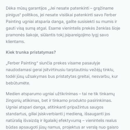
Dėka mūsų garantijos „Jei nesate patenkinti – grąžiname
pinigus“ politikos, jei nesate visiškai patenkinti savo Ferber
Painting ugniai atsparia danga, galite susisiekti su mumis ir
gauti visą sumą atgal. Esame vienintelis prekės ženklas šioje
pramonės šakoje, siūlantis tokį įsipareigojimo lygį savo
klientams.
Kiek trunka pristatymas?
„Ferber Painting“ siunčia prekes visame pasaulyje
naudodamasi gerai įsitvirtinusiu tarptautiniu vežėjų tinklu,
todėl jūsų užsakymas bus pristatytas greitai, nesvarbu, kur
bebūtumėte.
Medien atsparumo ugniai užtikrinimas – tai ne tik tinkamų
žingsnių atlikimas, bet ir tinkamo produkto pasirinkimas.
Ugniai atspari danga, atitinkanti pripažintus saugos
standartus, giliai įsiskverbianti į medieną, išsauganti jos
natūralią išvaizdą ir ilgalaikį efektyvumą – vienintelis realus
būdas apsaugoti jūsų namus, projektus ar verslą nuo gaisro