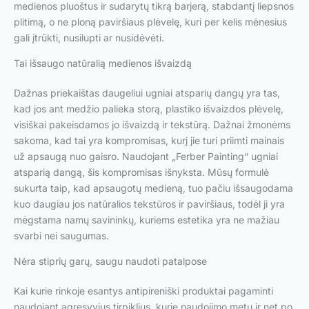
medienos pluoštus ir sudarytų tikrą barjerą, stabdantį liepsnos
plitimą, o ne ploną paviršiaus plėvelę, kuri per kelis mėnesius
gali įtrūkti, nusilupti ar nusidėvėti.
Tai išsaugo natūralią medienos išvaizdą
Dažnas priekaištas daugeliui ugniai atsparių dangų yra tas,
kad jos ant medžio palieka storą, plastiko išvaizdos plėvelę,
visiškai pakeisdamos jo išvaizdą ir tekstūrą. Dažnai žmonėms
sakoma, kad tai yra kompromisas, kurį jie turi priimti mainais
už apsaugą nuo gaisro. Naudojant „Ferber Painting“ ugniai
atsparią dangą, šis kompromisas išnyksta. Mūsų formulė
sukurta taip, kad apsaugotų medieną, tuo pačiu išsaugodama
kuo daugiau jos natūralios tekstūros ir paviršiaus, todėl ji yra
mėgstama namų savininkų, kuriems estetika yra ne mažiau
svarbi nei saugumas.
Nėra stiprių garų, saugu naudoti patalpose
Kai kurie rinkoje esantys antipireniški produktai pagaminti
naudojant agresyvius tirpiklius, kurie naudojimo metu ir net po