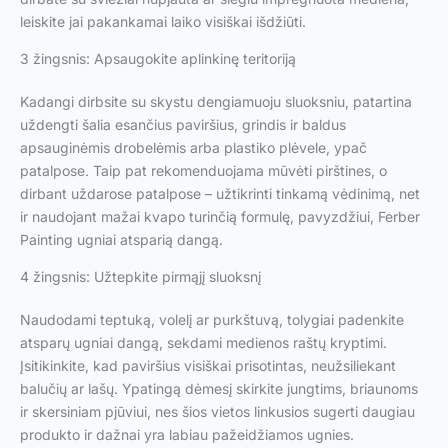
leiskite jai pakankamai laiko visiškai išdžiūti.
3 žingsnis: Apsaugokite aplinkinę teritoriją
Kadangi dirbsite su skystu dengiamuoju sluoksniu, patartina
uždengti šalia esančius paviršius, grindis ir baldus
apsauginėmis drobelėmis arba plastiko plėvele, ypač
patalpose. Taip pat rekomenduojama mūvėti pirštines, o
dirbant uždarose patalpose – užtikrinti tinkamą vėdinimą, net
ir naudojant mažai kvapo turinčią formulę, pavyzdžiui, Ferber
Painting ugniai atsparią dangą.
4 žingsnis: Užtepkite pirmąjį sluoksnį
Naudodami teptuką, volelį ar purkštuvą, tolygiai padenkite
atsparų ugniai dangą, sekdami medienos raštų kryptimi.
Įsitikinkite, kad paviršius visiškai prisotintas, neužsiliekant
balučių ar lašų. Ypatingą dėmesį skirkite jungtims, briaunoms
ir skersiniam pjūviui, nes šios vietos linkusios sugerti daugiau
produkto ir dažnai yra labiau pažeidžiamos ugnies.