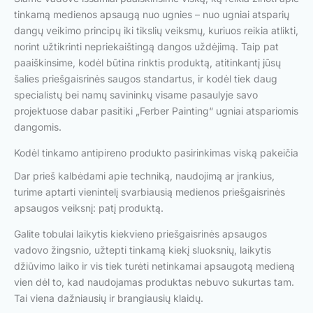
tinkamą medienos apsaugą nuo ugnies – nuo ugniai atsparių
dangų veikimo principų iki tikslių veiksmų, kuriuos reikia atlikti,
norint užtikrinti nepriekaištingą dangos uždėjimą. Taip pat
paaiškinsime, kodėl būtina rinktis produktą, atitinkantį jūsų
šalies priešgaisrinės saugos standartus, ir kodėl tiek daug
specialistų bei namų savininkų visame pasaulyje savo
projektuose dabar pasitiki „Ferber Painting“ ugniai atspariomis
dangomis.
Kodėl tinkamo antipireno produkto pasirinkimas viską pakeičia
Dar prieš kalbėdami apie techniką, naudojimą ar įrankius,
turime aptarti vienintelį svarbiausią medienos priešgaisrinės
apsaugos veiksnį: patį produktą.
Galite tobulai laikytis kiekvieno priešgaisrinės apsaugos
vadovo žingsnio, užtepti tinkamą kiekį sluoksnių, laikytis
džiūvimo laiko ir vis tiek turėti netinkamai apsaugotą medieną
vien dėl to, kad naudojamas produktas nebuvo sukurtas tam.
Tai viena dažniausių ir brangiausių klaidų.