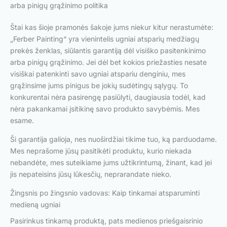
arba pinigų grąžinimo politika
Štai kas šioje pramonės šakoje jums niekur kitur nerastumėte:
„Ferber Painting“ yra vienintelis ugniai atsparių medžiagų
prekės ženklas, siūlantis garantiją dėl visiško pasitenkinimo
arba pinigų grąžinimo. Jei dėl bet kokios priežasties nesate
visiškai patenkinti savo ugniai atspariu denginiu, mes
grąžinsime jums pinigus be jokių sudėtingų sąlygų. To
konkurentai nėra pasirengę pasiūlyti, daugiausia todėl, kad
nėra pakankamai įsitikinę savo produkto savybėmis. Mes
esame.
Ši garantija galioja, nes nuoširdžiai tikime tuo, ką parduodame.
Mes neprašome jūsų pasitikėti produktu, kurio niekada
nebandėte, mes suteikiame jums užtikrintumą, žinant, kad jei
jis nepateisins jūsų lūkesčių, neprarandate nieko.
Žingsnis po žingsnio vadovas: Kaip tinkamai atsparuminti
medieną ugniai
Pasirinkus tinkamą produktą, pats medienos priešgaisrinio