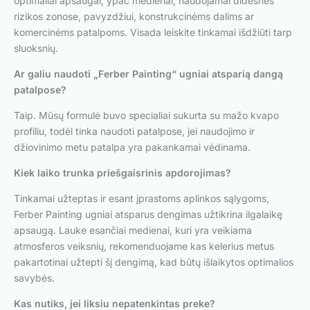
optimaliai apsaugai, ypač medienai, naudojamai didesnės
rizikos zonose, pavyzdžiui, konstrukcinėms dalims ar
komercinėms patalpoms. Visada leiskite tinkamai išdžiūti tarp
sluoksnių.
Ar galiu naudoti „Ferber Painting“ ugniai atsparią dangą
patalpose?
Taip. Mūsų formulė buvo specialiai sukurta su mažo kvapo
profiliu, todėl tinka naudoti patalpose, jei naudojimo ir
džiovinimo metu patalpa yra pakankamai vėdinama.
Kiek laiko trunka priešgaisrinis apdorojimas?
Tinkamai užteptas ir esant įprastoms aplinkos sąlygoms,
Ferber Painting ugniai atsparus dengimas užtikrina ilgalaikę
apsaugą. Lauke esančiai medienai, kuri yra veikiama
atmosferos veiksnių, rekomenduojame kas kelerius metus
pakartotinai užtepti šį dengimą, kad būtų išlaikytos optimalios
savybės.
Kas nutiks, jei liksiu nepatenkintas preke?