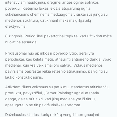
intensyviam naudojimui, drėgmei ar tiesioginei aplinkos
poveikiui. Kietėjimo laikas leidžia atsparumą ugniai
sukeliančioms cheminėms medžiagoms visiškai susijungti su
medienos struktūra, užtikrinant maksimalų ilgalaikį
efektyvumą.
8 žingsnis: Periodiškai pakartotinai tepkite, kad užtikrintumėte
nuolatinę apsaugą
Priklausomai nuo aplinkos ir poveikio lygio, gerai yra
periodiškai, kas keletą metų, atnaujinti antipireno danga, ypač
medienai, kuri yra veikiamai oro sąlygų. Vidaus medienos
paviršiams paprastai reikia retesnio atnaujinimo, palyginti su
lauko konstrukcijomis.
Atlikdami šiuos veiksmus su patikimu, standartus atitinkančiu
produktu, pavyzdžiui, „Ferber Painting“ ugniai atsparia
danga, galite būti tikri, kad jūsų mediena yra iš tikrųjų
apsaugota, o ne tik paviršutiniškai apdorota.
Dažniausios klaidos, kurių reikėtų vengti impregnuojant