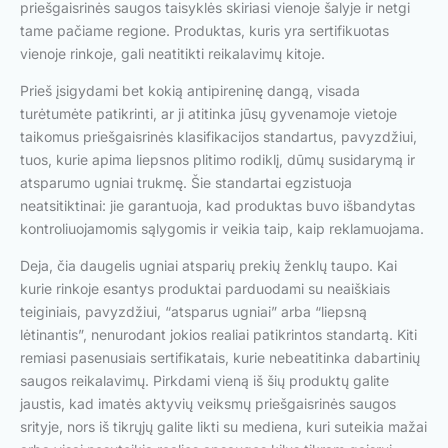
priešgaisrinės saugos taisyklės skiriasi vienoje šalyje ir netgi
tame pačiame regione. Produktas, kuris yra sertifikuotas
vienoje rinkoje, gali neatitikti reikalavimų kitoje.
Prieš įsigydami bet kokią antipireninę dangą, visada
turėtumėte patikrinti, ar ji atitinka jūsų gyvenamoje vietoje
taikomus priešgaisrinės klasifikacijos standartus, pavyzdžiui,
tuos, kurie apima liepsnos plitimo rodiklį, dūmų susidarymą ir
atsparumo ugniai trukmę. Šie standartai egzistuoja
neatsitiktinai: jie garantuoja, kad produktas buvo išbandytas
kontroliuojamomis sąlygomis ir veikia taip, kaip reklamuojama.
Deja, čia daugelis ugniai atsparių prekių ženklų taupo. Kai
kurie rinkoje esantys produktai parduodami su neaiškiais
teiginiais, pavyzdžiui, “atsparus ugniai” arba “liepsną
lėtinantis”, nenurodant jokios realiai patikrintos standartą. Kiti
remiasi pasenusiais sertifikatais, kurie nebeatitinka dabartinių
saugos reikalavimų. Pirkdami vieną iš šių produktų galite
jaustis, kad imatės aktyvių veiksmų priešgaisrinės saugos
srityje, nors iš tikrųjų galite likti su mediena, kuri suteikia mažai