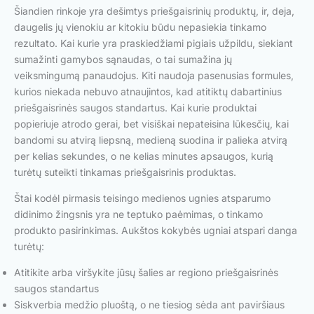
Šiandien rinkoje yra dešimtys priešgaisrinių produktų, ir, deja,
daugelis jų vienokiu ar kitokiu būdu nepasiekia tinkamo
rezultato. Kai kurie yra praskiedžiami pigiais užpildu, siekiant
sumažinti gamybos sąnaudas, o tai sumažina jų
veiksmingumą panaudojus. Kiti naudoja pasenusias formules,
kurios niekada nebuvo atnaujintos, kad atitiktų dabartinius
priešgaisrinės saugos standartus. Kai kurie produktai
popieriuje atrodo gerai, bet visiškai nepateisina lūkesčių, kai
bandomi su atvirą liepsną, medieną suodina ir palieka atvirą
per kelias sekundes, o ne kelias minutes apsaugos, kurią
turėtų suteikti tinkamas priešgaisrinis produktas.
Štai kodėl pirmasis teisingo medienos ugnies atsparumo
didinimo žingsnis yra ne teptuko paėmimas, o tinkamo
produkto pasirinkimas. Aukštos kokybės ugniai atspari danga
turėtų:
Atitikite arba viršykite jūsų šalies ar regiono priešgaisrinės
saugos standartus
Siskverbia medžio pluoštą, o ne tiesiog sėda ant paviršiaus