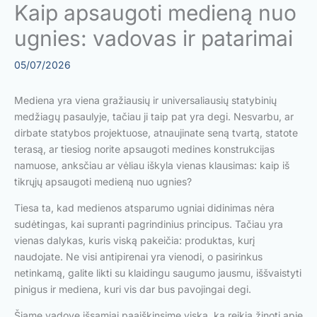
Kaip apsaugoti medieną nuo
ugnies: vadovas ir patarimai
05/07/2026
Mediena yra viena gražiausių ir universaliausių statybinių
medžiagų pasaulyje, tačiau ji taip pat yra degi. Nesvarbu, ar
dirbate statybos projektuose, atnaujinate seną tvartą, statote
terasą, ar tiesiog norite apsaugoti medines konstrukcijas
namuose, anksčiau ar vėliau iškyla vienas klausimas: kaip iš
tikrųjų apsaugoti medieną nuo ugnies?
Tiesa ta, kad medienos atsparumo ugniai didinimas nėra
sudėtingas, kai supranti pagrindinius principus. Tačiau yra
vienas dalykas, kuris viską pakeičia: produktas, kurį
naudojate. Ne visi antipirenai yra vienodi, o pasirinkus
netinkamą, galite likti su klaidingu saugumo jausmu, iššvaistyti
pinigus ir mediena, kuri vis dar bus pavojingai degi.
Šiame vadove išsamiai paaiškinsime viską, ką reikia žinoti apie