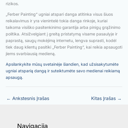
rizikos.
„Ferber Painting“ ugniai atspari danga atitinka visus šiuos
reikalavimus ir yra vienintelė tokia danga rinkoje, kuriai
taikoma visiško pasitenkinimo garantija arba pinigų grąžinimo
politika. Atsižvelgiant į greitą pristatymą visame pasaulyje ir
paprastą, saugų mokėjimą internetu, lengva suprasti, kodėl
tiek daug klientų pasitiki „Ferber Painting“, kai reikia apsaugoti
jiems svarbiausią medieną.
Apsilankykite mūsų svetainėje šiandien, kad užsisakytumėte
ugniai atsparią dangą ir suteiktumėte savo medienai reikiamą
apsaugą.
←
Ankstesnis Įrašas
Kitas Įrašas
→
Navigacija