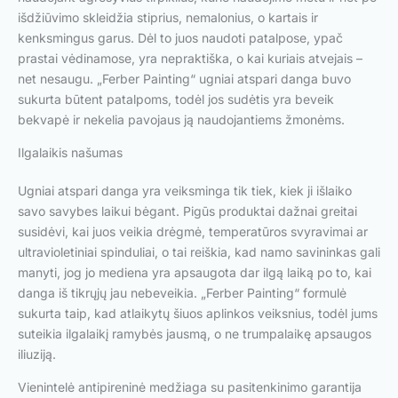
išdžiūvimo skleidžia stiprius, nemalonius, o kartais ir
kenksmingus garus. Dėl to juos naudoti patalpose, ypač
prastai vėdinamose, yra nepraktiška, o kai kuriais atvejais –
net nesaugu. „Ferber Painting“ ugniai atspari danga buvo
sukurta būtent patalpoms, todėl jos sudėtis yra beveik
bekvapė ir nekelia pavojaus ją naudojantiems žmonėms.
Ilgalaikis našumas
Ugniai atspari danga yra veiksminga tik tiek, kiek ji išlaiko
savo savybes laikui bėgant. Pigūs produktai dažnai greitai
susidėvi, kai juos veikia drėgmė, temperatūros svyravimai ar
ultravioletiniai spinduliai, o tai reiškia, kad namo savininkas gali
manyti, jog jo mediena yra apsaugota dar ilgą laiką po to, kai
danga iš tikrųjų jau nebeveikia. „Ferber Painting“ formulė
sukurta taip, kad atlaikytų šiuos aplinkos veiksnius, todėl jums
suteikia ilgalaikį ramybės jausmą, o ne trumpalaikę apsaugos
iliuziją.
Vienintelė antipireninė medžiaga su pasitenkinimo garantija