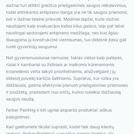
dažnai turi atitikti griežtus priešgaisrinės saugos reikalavimus,
todėl atitinkantis antipireno danga yra ne tik saugos priemonė,
bet ir dažnai teisinė prievolė. Mediniai laiptai, kurie dažnai
naudojami kaip evakuacijos kelias kilus gaisrui, taip pat labai
naudingai apdorojami antipireno medžiaga, nes kuo ilgiau
išsaugoma jų konstrukcinė vientisumas, tuo didesnė įtaka gali
turėti gyventojų saugumui.
Net gyvenamuosiuose namuose, tokias vietas kaip palėpės,
rūsiai ir kambariai su židiniais ar malkomis kūrenamomis
krosnelėmis verta laikyti prioritetinėmis, atsižvelgiant į jų
didesnį poveikį karščio šaltiniams. Supratus, kur rizika yra
didžiausia, galima efektyviai planuoti priešgaisrines priemones
ir biudžetą, pradedant nuo sričių, kurios suteikia didžiausią
saugos naudą.
Ferber Painting ir kiti ugniai atsparūs produktai: aiškus
palyginimas
Kad galėtumėte tiksliai suprasti, kodėl tiek daug klientų
renkasi „Ferber Painting“, o ne kitus prekės ženklus, čia