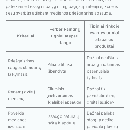
pateikiame tiesioginį palyginimą, pagrįstą kriterijais, kurie iš
tiesų svarbūs atliekant medienos priešgaisrinę apsaugą.
Tipiniai rinkoje
Ferber Painting
esantys ugniai
Kriterijai
ugniai atspari
atsparūs
danga
produktai
Dažnai neaiškus
Priešgaisrinės
Pilnai atitinka ir
arba grindžiamas
saugos standartų
išbandyta
pasenusiais
laikymasis
tyrimais
Giluminis
Dažnai tik
Penetrų gylis į
įsiskverbimas
paviršutiniškai,
medieną
ilgalaikei apsaugai
greitai susidėvi
Poveikis
Dažnai palieka
Išsaugo natūralų
medienos
storą, plastiko
raštą ir apdailą
išvaizdai
pavidalo plėvelę