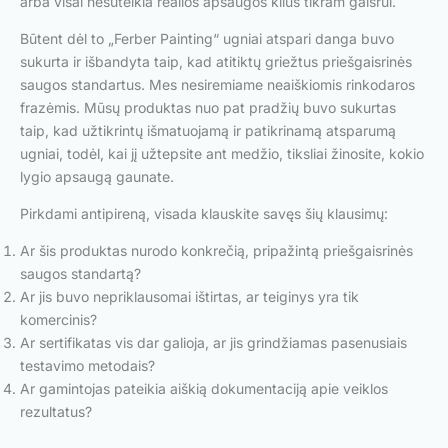
arba visai nesuteikia realios apsaugos kilus tikram gaisrui.
Būtent dėl to „Ferber Painting“ ugniai atspari danga buvo
sukurta ir išbandyta taip, kad atitiktų griežtus priešgaisrinės
saugos standartus. Mes nesiremiame neaiškiomis rinkodaros
frazėmis. Mūsų produktas nuo pat pradžių buvo sukurtas
taip, kad užtikrintų išmatuojamą ir patikrinamą atsparumą
ugniai, todėl, kai jį užtepsite ant medžio, tiksliai žinosite, kokio
lygio apsaugą gaunate.
Pirkdami antipireną, visada klauskite savęs šių klausimų:
Ar šis produktas nurodo konkrečią, pripažintą priešgaisrinės
saugos standartą?
Ar jis buvo nepriklausomai ištirtas, ar teiginys yra tik
komercinis?
Ar sertifikatas vis dar galioja, ar jis grindžiamas pasenusiais
testavimo metodais?
Ar gamintojas pateikia aiškią dokumentaciją apie veiklos
rezultatus?