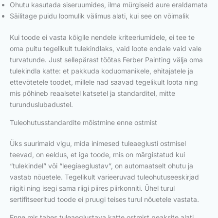
Ohutu kasutada siseruumides, ilma mürgiseid aure eraldamata
Säilitage puidu loomulik välimus alati, kui see on võimalik
Kui toode ei vasta kõigile nendele kriteeriumidele, ei tee te
oma puitu tegelikult tulekindlaks, vaid loote endale vaid vale
turvatunde. Just sellepärast töötas Ferber Painting välja oma
tulekindla katte: et pakkuda koduomanikele, ehitajatele ja
ettevõtetele toodet, millele nad saavad tegelikult loota ning
mis põhineb reaalsetel katsetel ja standarditel, mitte
turunduslubadustel.
Tuleohutusstandardite mõistmine enne ostmist
Üks suurimaid vigu, mida inimesed tuleaeglusti ostmisel
teevad, on eeldus, et iga toode, mis on märgistatud kui
“tulekindel” või “leegiaeglustav”, on automaatselt ohutu ja
vastab nõuetele. Tegelikult varieeruvad tuleohutuseeskirjad
riigiti ning isegi sama riigi piires piirkonniti. Ühel turul
sertifitseeritud toode ei pruugi teises turul nõuetele vastata.
Enne mis tahes tuleaeglustava katte ostmist peaksite alati