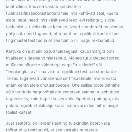
kontrollima, kas see vastab kehtivatele
tuleklassifikatsioonistandarditele, mis kehtivad seal, kus te
elate, nagu need, mis käsitlevad leegilevi reitingut, suitsu
tekkimist ja tulekindluse kestust. Need standardid on olemas
põhjusel: need tagavad, et toodet on tegelikult kontrollitud
tingimustel testitud ja et see toimib nii, nagu reklaamitud.
Kahjuks on just siin paljud tuleaeglusti kaubamärgid oma
kvaliteedis järeleandmisi teinud. Mõned turul olevad tooted
müüakse häguste väidetega nagu “tulekindel” või
“leegiaeglustav” ilma viiteta tegelikule testitud standardile.
Teised tuginevad vananenud sertifikaatidele, mis ei vasta
enam kehtivatele ohutusnõuetele. Ühe sellise toote ostmine
võib tunduda nagu võtaksite ennetava sammu tuleohutuse
tagamiseks, kuid tegelikkuses võite lõpetada puiduga, mis
pakub tegeliku tulekahju korral vähe või üldse mitte mingit
tõelist kaitset.
Just seetõttu on Ferber Painting tulekindlat katet välja
töötatud ja testitud nii, et see vastaks rangetele