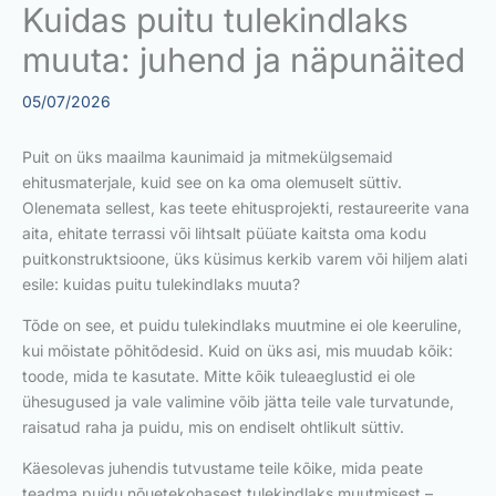
Kuidas puitu tulekindlaks
muuta: juhend ja näpunäited
05/07/2026
Puit on üks maailma kaunimaid ja mitmekülgsemaid
ehitusmaterjale, kuid see on ka oma olemuselt süttiv.
Olenemata sellest, kas teete ehitusprojekti, restaureerite vana
aita, ehitate terrassi või lihtsalt püüate kaitsta oma kodu
puitkonstruktsioone, üks küsimus kerkib varem või hiljem alati
esile: kuidas puitu tulekindlaks muuta?
Tõde on see, et puidu tulekindlaks muutmine ei ole keeruline,
kui mõistate põhitõdesid. Kuid on üks asi, mis muudab kõik:
toode, mida te kasutate. Mitte kõik tuleaeglustid ei ole
ühesugused ja vale valimine võib jätta teile vale turvatunde,
raisatud raha ja puidu, mis on endiselt ohtlikult süttiv.
Käesolevas juhendis tutvustame teile kõike, mida peate
teadma puidu nõuetekohasest tulekindlaks muutmisest –