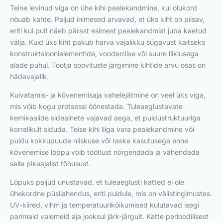
Teine levinud viga on ühe kihi pealekandmine, kui olukord
nõuab kahte. Paljud inimesed arvavad, et üks kiht on piisav,
eriti kui puit näeb pärast esimest pealekandmist juba kaetud
välja. Kuid üks kiht pakub harva vajalikku sügavust kaitseks
konstruktsioonielementide, vooderdise või suure liiklusega
alade puhul. Tootja soovituste järgimine kihtide arvu osas on
hädavajalik.
Kuivatamis- ja kõvenemisaja vahelejätmine on veel üks viga,
mis võib kogu protsessi õõnestada. Tuleaeglustavate
kemikaalide sideainete vajavad aega, et puidustruktuuriga
korralikult siduda. Teise kihi liiga vara pealekandmine või
puidu kokkupuude niiskuse või raske kasutusega enne
kõvenemise lõppu võib töötlust nõrgendada ja vähendada
selle pikaajalist tõhusust.
Lõpuks paljud unustavad, et tuleaeglusti katted ei ole
ühekordne püsilahendus, eriti puidule, mis on välistingimustes.
UV-kiired, vihm ja temperatuurikõikumised kulutavad isegi
parimaid valemeid aja jooksul järk-järgult. Katte perioodilisest