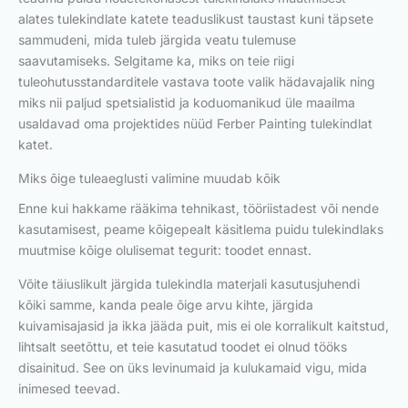
alates tulekindlate katete teaduslikust taustast kuni täpsete
sammudeni, mida tuleb järgida veatu tulemuse
saavutamiseks. Selgitame ka, miks on teie riigi
tuleohutusstandarditele vastava toote valik hädavajalik ning
miks nii paljud spetsialistid ja koduomanikud üle maailma
usaldavad oma projektides nüüd Ferber Painting tulekindlat
katet.
Miks õige tuleaeglusti valimine muudab kõik
Enne kui hakkame rääkima tehnikast, tööriistadest või nende
kasutamisest, peame kõigepealt käsitlema puidu tulekindlaks
muutmise kõige olulisemat tegurit: toodet ennast.
Võite täiuslikult järgida tulekindla materjali kasutusjuhendi
kõiki samme, kanda peale õige arvu kihte, järgida
kuivamisajasid ja ikka jääda puit, mis ei ole korralikult kaitstud,
lihtsalt seetõttu, et teie kasutatud toodet ei olnud tööks
disainitud. See on üks levinumaid ja kulukamaid vigu, mida
inimesed teevad.