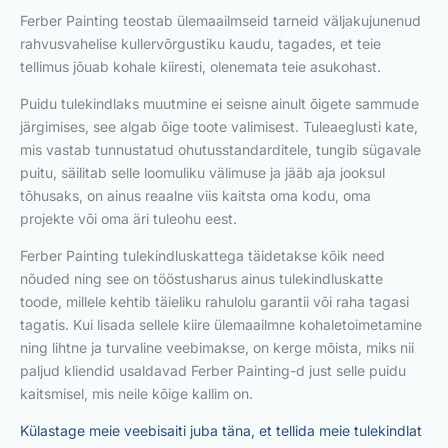
Ferber Painting teostab ülemaailmseid tarneid väljakujunenud
rahvusvahelise kullervõrgustiku kaudu, tagades, et teie
tellimus jõuab kohale kiiresti, olenemata teie asukohast.
Puidu tulekindlaks muutmine ei seisne ainult õigete sammude
järgimises, see algab õige toote valimisest. Tuleaeglusti kate,
mis vastab tunnustatud ohutusstandarditele, tungib sügavale
puitu, säilitab selle loomuliku välimuse ja jääb aja jooksul
tõhusaks, on ainus reaalne viis kaitsta oma kodu, oma
projekte või oma äri tuleohu eest.
Ferber Painting tulekindluskattega täidetakse kõik need
nõuded ning see on tööstusharus ainus tulekindluskatte
toode, millele kehtib täieliku rahulolu garantii või raha tagasi
tagatis. Kui lisada sellele kiire ülemaailmne kohaletoimetamine
ning lihtne ja turvaline veebimakse, on kerge mõista, miks nii
paljud kliendid usaldavad Ferber Painting-d just selle puidu
kaitsmisel, mis neile kõige kallim on.
Külastage meie veebisaiti juba täna, et tellida meie tulekindlat