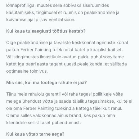
lõhnaprofiiliga, muutes selle sobivaks siseruumides
kasutamiseks, tingimusel et ruumis on pealekandmise ja
kuivamise ajal piisav ventilatsioon.
Kui kaua tuleaeglusti töötlus kestab?
Õige pealekandmise ja tavaliste keskkonnatingimuste korral
pakub Ferber Painting tulekindlat katet pikaajalist kaitset.
Välistingimustes ilmastikule avatud puidu puhul soovitame
katet iga paari aasta tagant uuesti peale kanda, et säilitada
optimaalne toimivus.
Mis siis, kui ma tootega rahule ei jää?
Tänu meie rahulolu garantii või raha tagasi poliitikale võite
meiega ühendust võtta ja saada täieliku tagasimakse, kui te ei
ole oma Ferber Painting tulekindla kattega täielikult rahul.
Oleme selles valdkonnas ainus bränd, kes pakub oma
klientidele sellist taset pühendumust.
Kui kaua võtab tarne aega?