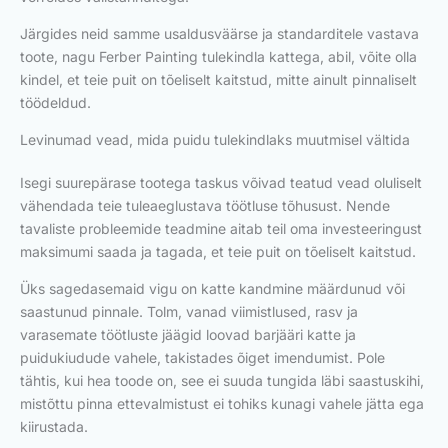
Järgides neid samme usaldusväärse ja standarditele vastava
toote, nagu Ferber Painting tulekindla kattega, abil, võite olla
kindel, et teie puit on tõeliselt kaitstud, mitte ainult pinnaliselt
töödeldud.
Levinumad vead, mida puidu tulekindlaks muutmisel vältida
Isegi suurepärase tootega taskus võivad teatud vead oluliselt
vähendada teie tuleaeglustava töötluse tõhusust. Nende
tavaliste probleemide teadmine aitab teil oma investeeringust
maksimumi saada ja tagada, et teie puit on tõeliselt kaitstud.
Üks sagedasemaid vigu on katte kandmine määrdunud või
saastunud pinnale. Tolm, vanad viimistlused, rasv ja
varasemate töötluste jäägid loovad barjääri katte ja
puidukiudude vahele, takistades õiget imendumist. Pole
tähtis, kui hea toode on, see ei suuda tungida läbi saastuskihi,
mistõttu pinna ettevalmistust ei tohiks kunagi vahele jätta ega
kiirustada.