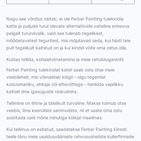
Nagu see võrdlus näitab, ei ole Ferber Painting tulekindla
katte ja paljude turul olevate alternatiivide vaheline erinevus
pelgalt turunduslik, vaid see tuleneb tegelikest,
mõõdetavatest teguritest, mis mõjutavad seda, kui hästi teie
puit tegelikult kaitstud on ja kui kindel võite oma ostus olla.
Kuidas tellida, kohaletoimetamine ja meie rahulolugarantii
Ferber Painting tulekindlat katet saab osta otse meie
veebilehelt, mis võimaldab kõigil – olgu tegemist
koduomaniku, ehitaja või ettevõttega – hankida vajalikku
kaitset ilma igasuguste raskusteta.
Tellimine on lihtne ja täielikult turvaline. Makse toimub otse
veebis, ilma keeruliste sammudeta, nii et saate oma ostu
sooritada vaid mõne minutiga kõikjal maailmas.
Kui tellimus on esitatud, saadetakse Ferber Painting kiiresti
teele tänu meie usaldusväärsete rahvusvaheliste kullerfirmade