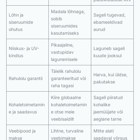
Madala lõhnaga,
Lõhn ja
Sageli tugevad,
sobib
siseruumide
ebameeldivad
siseruumides
ohutus
aurud
kasutamiseks
Pikaajaline,
Niiskus- ja UV-
Laguneb sageli
vastupidav
kindlus
kuude jooksul
lagunemisele
Täielik rahulolu
Harva, kui üldse,
Rahulolu garantii
garanteeritud või
pakutakse
raha tagasi
Kiire globaalne
Sageli piiratud
Kohaletoimetamin
kohaletoimetamin
kohalike
e ja saadavus
e otse meie
jaemüüjate või
veebisaidilt
aeglane tarne
Veebipood ja
Lihtne, turvaline
Mitte alati
makse
veebimakse
saadaval võrgus