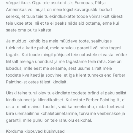
võrgustikule. Olgu teie asukoht siis Euroopas, Põhja-
Ameerikas või mujal, on meie logistikavõrgustik loodud
selleks, et tuua teie tulekindluskatte toode võimalikult kiiresti
teie ukse ette, nii et te ei peaks nädalaid ootama, enne kui
saate oma puitu kaitsta.
Ja muidugi kehtib iga meie müüdava toote, sealhulgas
tulekindla katte puhul, meie rahulolu garantii või raha tagasi
tagatis. Kui toode mingil põhjusel teie ootustele ei vasta, võtke
lihtsalt meiega ühendust ja me tagastame teile raha. See on
lubadus, mille eest me seisame, sest usume siiralt meie
toodete kvaliteeti ja soovime, et iga klient tunneks end Ferber
Painting-st ostes täiesti kindlalt.
Ükski teine turul olev tulekindlate toodete bränd ei paku sellist
kindlustunnet ja kliendikaitset. Kui ostate Ferber Painting-lt, ei
osta te mitte ainult toodet, vaid ka meelerahu, mida toetavad
kiire ülemaailmne kohaletoimetamine, turvaline veebimakse ja
garantii, mille puhul on teie rahulolu esikohal.
Korduma kippuvad küsimused