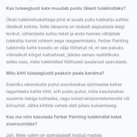
Kas tuleaeglusti kate muudab puidu täiesti tulekindlaks?
Ükski tulekindluskattega pind ei suuda puitu tulekahju suhtes
täielikult kaitsta. Selle ülesanne on oluliselt aeglustada leegi
levikut, vähendada suitsu teket ja anda hoones viibijatele
tulekahju korral rohkem aega reageerimiseks. Ferber Painting
tulekindla katte koostis on välja töötatud nii, et see pakuks
võimalikult kõrget kaitsetaset, jäädes samas realistlikuks
selles osas, mida tulekindlad töötlused suudavad saavutada.
Mitu kihti tuleaeglustit peaksin peale kandma?
Enamiku rakenduste puhul soovitatakse optimaalse kaitse
tagamiseks kahte kihti, eriti puidu puhul, mida kasutatakse
suurema riskiga kohtades, nagu konstruktsioonielemendid või
äriruumid. Jätke kihtide vahele alati piisav kuivamisaeg.
Kas ma võin kasutada Ferber Painting tulekindlat katet
siseruumides?
Jah. Meie valem on spetsiaalselt loodud madala