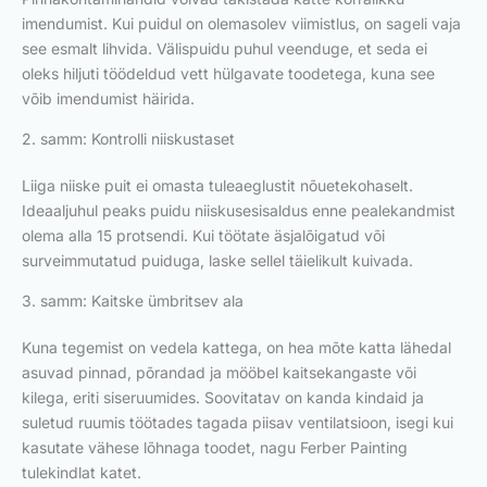
imendumist. Kui puidul on olemasolev viimistlus, on sageli vaja
see esmalt lihvida. Välispuidu puhul veenduge, et seda ei
oleks hiljuti töödeldud vett hülgavate toodetega, kuna see
võib imendumist häirida.
2. samm: Kontrolli niiskustaset
Liiga niiske puit ei omasta tuleaeglustit nõuetekohaselt.
Ideaaljuhul peaks puidu niiskusesisaldus enne pealekandmist
olema alla 15 protsendi. Kui töötate äsjalõigatud või
surveimmutatud puiduga, laske sellel täielikult kuivada.
3. samm: Kaitske ümbritsev ala
Kuna tegemist on vedela kattega, on hea mõte katta lähedal
asuvad pinnad, põrandad ja mööbel kaitsekangaste või
kilega, eriti siseruumides. Soovitatav on kanda kindaid ja
suletud ruumis töötades tagada piisav ventilatsioon, isegi kui
kasutate vähese lõhnaga toodet, nagu Ferber Painting
tulekindlat katet.