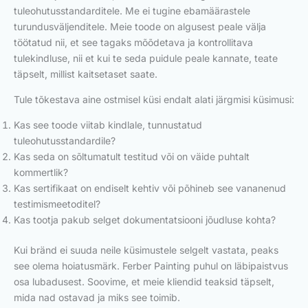
tuleohutusstandarditele. Me ei tugine ebamäärastele
turundusväljenditele. Meie toode on algusest peale välja
töötatud nii, et see tagaks mõõdetava ja kontrollitava
tulekindluse, nii et kui te seda puidule peale kannate, teate
täpselt, millist kaitsetaset saate.
Tule tõkestava aine ostmisel küsi endalt alati järgmisi küsimusi:
Kas see toode viitab kindlale, tunnustatud
tuleohutusstandardile?
Kas seda on sõltumatult testitud või on väide puhtalt
kommertlik?
Kas sertifikaat on endiselt kehtiv või põhineb see vananenud
testimismeetoditel?
Kas tootja pakub selget dokumentatsiooni jõudluse kohta?
Kui bränd ei suuda neile küsimustele selgelt vastata, peaks
see olema hoiatusmärk. Ferber Painting puhul on läbipaistvus
osa lubadusest. Soovime, et meie kliendid teaksid täpselt,
mida nad ostavad ja miks see toimib.