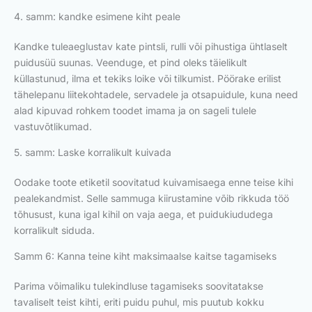
4. samm: kandke esimene kiht peale
Kandke tuleaeglustav kate pintsli, rulli või pihustiga ühtlaselt
puidusüü suunas. Veenduge, et pind oleks täielikult
küllastunud, ilma et tekiks loike või tilkumist. Pöörake erilist
tähelepanu liitekohtadele, servadele ja otsapuidule, kuna need
alad kipuvad rohkem toodet imama ja on sageli tulele
vastuvõtlikumad.
5. samm: Laske korralikult kuivada
Oodake toote etiketil soovitatud kuivamisaega enne teise kihi
pealekandmist. Selle sammuga kiirustamine võib rikkuda töö
tõhusust, kuna igal kihil on vaja aega, et puidukiududega
korralikult siduda.
Samm 6: Kanna teine kiht maksimaalse kaitse tagamiseks
Parima võimaliku tulekindluse tagamiseks soovitatakse
tavaliselt teist kihti, eriti puidu puhul, mis puutub kokku