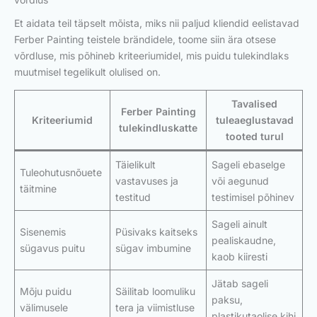
Et aidata teil täpselt mõista, miks nii paljud kliendid eelistavad
Ferber Painting teistele brändidele, toome siin ära otsese
võrdluse, mis põhineb kriteeriumidel, mis puidu tulekindlaks
muutmisel tegelikult olulised on.
Tavalised
Ferber Painting
Kriteeriumid
tuleaeglustavad
tulekindluskatte
tooted turul
Täielikult
Sageli ebaselge
Tuleohutusnõuete
vastavuses ja
või aegunud
täitmine
testitud
testimisel põhinev
Sageli ainult
Sisenemis
Püsivaks kaitseks
pealiskaudne,
sügavus puitu
sügav imbumine
kaob kiiresti
Jätab sageli
Mõju puidu
Säilitab loomuliku
paksu,
välimusele
tera ja viimistluse
plastikutaolise kihi