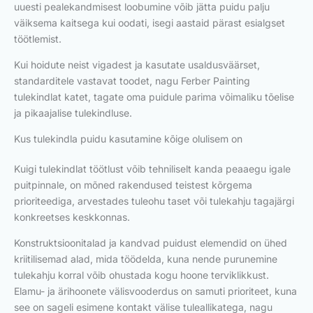
uuesti pealekandmisest loobumine võib jätta puidu palju
väiksema kaitsega kui oodati, isegi aastaid pärast esialgset
töötlemist.
Kui hoidute neist vigadest ja kasutate usaldusväärset,
standarditele vastavat toodet, nagu Ferber Painting
tulekindlat katet, tagate oma puidule parima võimaliku tõelise
ja pikaajalise tulekindluse.
Kus tulekindla puidu kasutamine kõige olulisem on
Kuigi tulekindlat töötlust võib tehniliselt kanda peaaegu igale
puitpinnale, on mõned rakendused teistest kõrgema
prioriteediga, arvestades tuleohu taset või tulekahju tagajärgi
konkreetses keskkonnas.
Konstruktsioonitalad ja kandvad puidust elemendid on ühed
kriitilisemad alad, mida töödelda, kuna nende purunemine
tulekahju korral võib ohustada kogu hoone terviklikkust.
Elamu- ja ärihoonete välisvooderdus on samuti prioriteet, kuna
see on sageli esimene kontakt välise tuleallikatega, nagu