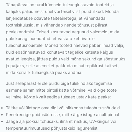
Tänapäeval on turul kümneid tuleaeglustavaid tooteid ja
kahjuks paljud neist ühel või teisel viisil puudulikud. Mõnda
lahjendatakse odavate täiteainetega, et vähendada
tootmiskulusid, mis vähendab nende tõhusust pärast
pealekandmist. Teised kasutavad aegunud valemeid, mida
pole kunagi uuendatud, et vastata kehtivatele
tuleohutusnõuetele. Mõned tooted näevad paberil head välja,
kuid ebaõnnestuvad kohutavalt tegelike katsete käigus
avatud leegiga, jättes puidu vaid mõne sekundiga söestunuks
ja paljaks, selle asemel et pakkuda minutitepikkust kaitset,
mida korralik tuleaeglusti peaks andma.
Just sellepärast ei ole puidu õige tulekindlaks tegemise
esimene samm mitte pintsli kätte võtmine, vaid õige toote
valimine. Kõrge kvaliteediga tuleaeglustav kate peaks:
Täitke või ületage oma riigi või piirkonna tuleohutusnõudeid
Penetreerige puidusüütesse, mitte ärge istuge ainult pinnal
Jääge aja jooksul tõhusaks, ilma et niiskus, UV-kiirgus või
temperatuurimuutused põhjustaksid lagunemist