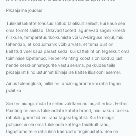
Pikaajaline jõudlus
Tulekaitsekatte tõhusus sõltub täielikult sellest, kui kaua see
oma toimet säilitab. Odavad tooted lagunevad sageli kiiresti
niiskuse, temperatuurikõikumiste või UV-kiirguse mõjul, mis
tähendab, et koduomanik võib arvata, et tema puit on
kaitstud veel kaua pärast seda, kui kattekiht on tegelikult oma
toimimise lõpetanud. Ferber Painting koostis on loodud just
nende keskkonnategurite vastu seisma, pakkudes teile
pikaajalist kindlustunnet lühiajalise kaitse illusiooni asemel.
Ainus tuleaeglusti, millel on rahulolugarantii või raha tagasi
poliitika
Siin on midagi, mida te selles valdkonnas mujalt ei leia: Ferber
Painting on ainus tulekindlate katete bränd, mis pakub täieliku
rahulolu garantiid või raha tagasi tagatist. Kui te mingil
põhjusel ei ole oma tulekindla kattega täielikult rahul,
tagastame teile raha ilma keeruliste tingimusteta. See on