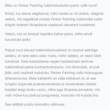
Miks on Ferber Painting tulekindluskatte parim valik turul?
Nüüd, kui oleme selgitanud, miks toode on nii oluline, räägime
sellest, mis tegelikult eristab Ferber Painting tulekindlat katet
kõigist teistest tänapäeval saadaval olevatest toodetest.
Valem, mis on loodud tegeliku kaitse jaoks, mitte ainult
turunduse jaoks
Paljud turul olevad tulekindlustusained on loodud eelkõige
selleks, et neid oleks odav toota, mitte selleks, et need hästi
toimiksid. Neis kasutatakse sageli madalamaid aktiivse
tulekindlustusaine kontsentratsioone, mis tähendab, et puit
jääb vaid osaliselt kaitstuks. Ferber Painting valis teistsuguse
lähenemisviisi. Meie kattekiht on välja töötatud nii, et see
tungiks sügavale puidukiududesse ja moodustaks tõelise
barjääri leegi leviku vastu, mitte aga õhukese pinnakile, mis
võib mõne kuu jooksul praguneda, kooruda või kuluda ära.
See säilitab puidu loomuliku välimuse