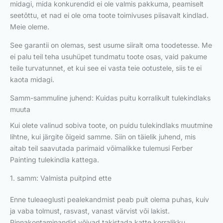
midagi, mida konkurendid ei ole valmis pakkuma, peamiselt
seetõttu, et nad ei ole oma toote toimivuses piisavalt kindlad.
Meie oleme.
See garantii on olemas, sest usume siiralt oma toodetesse. Me
ei palu teil teha usuhüpet tundmatu toote osas, vaid pakume
teile turvatunnet, et kui see ei vasta teie ootustele, siis te ei
kaota midagi.
Samm-sammuline juhend: Kuidas puitu korralikult tulekindlaks
muuta
Kui olete valinud sobiva toote, on puidu tulekindlaks muutmine
lihtne, kui järgite õigeid samme. Siin on täielik juhend, mis
aitab teil saavutada parimaid võimalikke tulemusi Ferber
Painting tulekindla kattega.
1. samm: Valmista puitpind ette
Enne tuleaeglusti pealekandmist peab puit olema puhas, kuiv
ja vaba tolmust, rasvast, vanast värvist või lakist.
Pinnakontaminandid võivad takistada katte korralikku