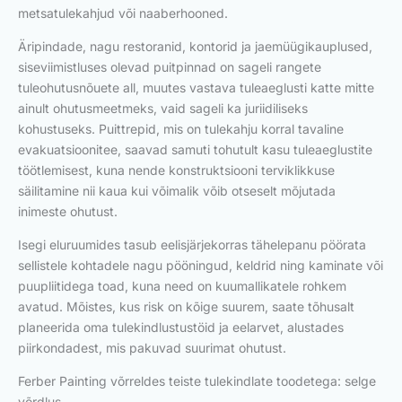
metsatulekahjud või naaberhooned.
Äripindade, nagu restoranid, kontorid ja jaemüügikauplused,
siseviimistluses olevad puitpinnad on sageli rangete
tuleohutusnõuete all, muutes vastava tuleaeglusti katte mitte
ainult ohutusmeetmeks, vaid sageli ka juriidiliseks
kohustuseks. Puittrepid, mis on tulekahju korral tavaline
evakuatsioonitee, saavad samuti tohutult kasu tuleaeglustite
töötlemisest, kuna nende konstruktsiooni terviklikkuse
säilitamine nii kaua kui võimalik võib otseselt mõjutada
inimeste ohutust.
Isegi eluruumides tasub eelisjärjekorras tähelepanu pöörata
sellistele kohtadele nagu pööningud, keldrid ning kaminate või
puupliitidega toad, kuna need on kuumallikatele rohkem
avatud. Mõistes, kus risk on kõige suurem, saate tõhusalt
planeerida oma tulekindlustustöid ja eelarvet, alustades
piirkondadest, mis pakuvad suurimat ohutust.
Ferber Painting võrreldes teiste tulekindlate toodetega: selge
võrdlus