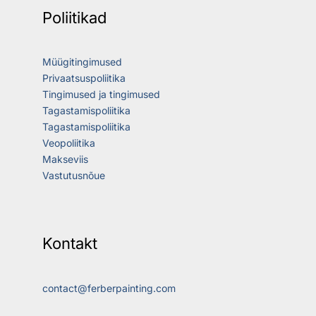
Poliitikad
Müügitingimused
Privaatsuspoliitika
Tingimused ja tingimused
Tagastamispoliitika
Tagastamispoliitika
Veopoliitika
Makseviis
Vastutusnõue
Kontakt
contact@ferberpainting.com