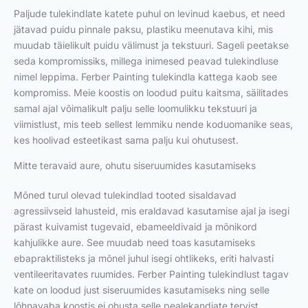
Paljude tulekindlate katete puhul on levinud kaebus, et need
jätavad puidu pinnale paksu, plastiku meenutava kihi, mis
muudab täielikult puidu välimust ja tekstuuri. Sageli peetakse
seda kompromissiks, millega inimesed peavad tulekindluse
nimel leppima. Ferber Painting tulekindla kattega kaob see
kompromiss. Meie koostis on loodud puitu kaitsma, säilitades
samal ajal võimalikult palju selle loomulikku tekstuuri ja
viimistlust, mis teeb sellest lemmiku nende koduomanike seas,
kes hoolivad esteetikast sama palju kui ohutusest.
Mitte teravaid aure, ohutu siseruumides kasutamiseks
Mõned turul olevad tulekindlad tooted sisaldavad
agressiivseid lahusteid, mis eraldavad kasutamise ajal ja isegi
pärast kuivamist tugevaid, ebameeldivaid ja mõnikord
kahjulikke aure. See muudab need toas kasutamiseks
ebapraktilisteks ja mõnel juhul isegi ohtlikeks, eriti halvasti
ventileeritavates ruumides. Ferber Painting tulekindlust tagav
kate on loodud just siseruumides kasutamiseks ning selle
lõhnavaba koostis ei ohusta selle pealekandjate tervist.