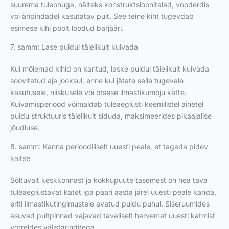
suurema tuleohuga, näiteks konstruktsioonitalad, vooderdis
või äripindadel kasutatav puit. See teine kiht tugevdab
esimese kihi poolt loodud barjääri.
7. samm: Lase puidul täielikult kuivada
Kui mõlemad kihid on kantud, laske puidul täielikult kuivada
soovitatud aja jooksul, enne kui jätate selle tugevale
kasutusele, niiskusele või otsese ilmastikumõju kätte.
Kuivamisperiood võimaldab tuleaeglusti keemilistel ainetel
puidu struktuuris täielikult siduda, maksimeerides pikaajalise
jõudluse.
8. samm: Kanna perioodiliselt uuesti peale, et tagada pidev
kaitse
Sõltuvalt keskkonnast ja kokkupuute tasemest on hea tava
tuleaeglustavat katet iga paari aasta järel uuesti peale kanda,
eriti ilmastikutingimustele avatud puidu puhul. Siseruumides
asuvad puitpinnad vajavad tavaliselt harvemat uuesti katmist
võrreldes välistarinditega.