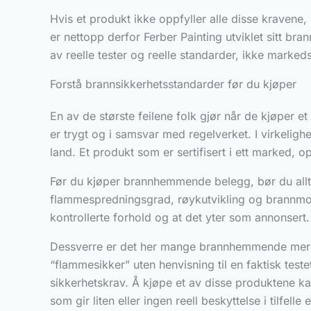
Hvis et produkt ikke oppfyller alle disse kravene, 
er nettopp derfor Ferber Painting utviklet sitt br
av reelle tester og reelle standarder, ikke markeds
Forstå brannsikkerhetsstandarder før du kjøper
En av de største feilene folk gjør når de kjøper 
er trygt og i samsvar med regelverket. I virkelighe
land. Et produkt som er sertifisert i ett marked, o
Før du kjøper brannhemmende belegg, bør du allti
flammespredningsgrad, røykutvikling og brannmotst
kontrollerte forhold og at det yter som annonsert.
Dessverre er det her mange brannhemmende merke
“flammesikker” uten henvisning til en faktisk test
sikkerhetskrav. Å kjøpe et av disse produktene kan
som gir liten eller ingen reell beskyttelse i tilfelle