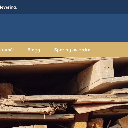
levering.
ørsmål
Blogg
Sporing av ordre