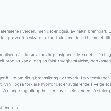
aterialene i verden, men det er også, av natur, brennbart. 
slett prøver å beskytte trekonstruksjoner inne i hjemmet ditt
mplisert når du først forstår prinsippene. Men det er én ting
il produkt kan gi deg en falsk trygghetsfølelse, bortkastede
nger å vite om riktig brannsikring av treverk, fra vitenska
tat. Vi vil også forklare hvorfor det er avgjørende å velge e
or så mange fagfolk og huseiere over hele verden nå stoler
t endrer alt