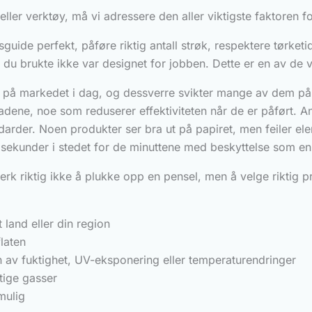
 eller verktøy, må vi adressere den aller viktigste faktoren f
sguide perfekt, påføre riktig antall strøk, respektere tørke
et du brukte ikke var designet for jobben. Dette er en av de 
på markedet i dag, og dessverre svikter mange av dem på 
nadene, noe som reduserer effektiviteten når de er påført. A
rder. Noen produkter ser bra ut på papiret, men feiler elen
 av sekunder i stedet for de minuttene med beskyttelse som 
reverk riktig ikke å plukke opp en pensel, men å velge rikt
 land eller din region
flaten
nn av fuktighet, UV-eksponering eller temperaturendringer
tige gasser
mulig