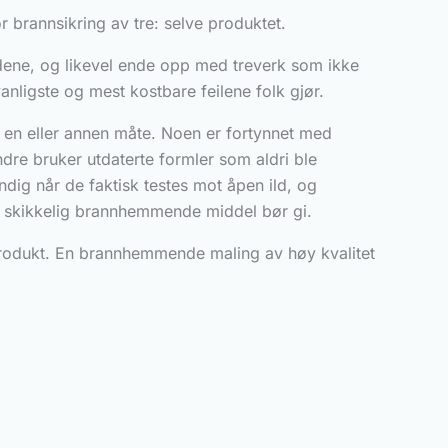
or brannsikring av tre: selve produktet.
tidene, og likevel ende opp med treverk som ikke
vanligste og mest kostbare feilene folk gjør.
en eller annen måte. Noen er fortynnet med
ndre bruker utdaterte formler som aldri ble
dig når de faktisk testes mot åpen ild, og
en skikkelig brannhemmende middel bør gi.
ig produkt. En brannhemmende maling av høy kvalitet