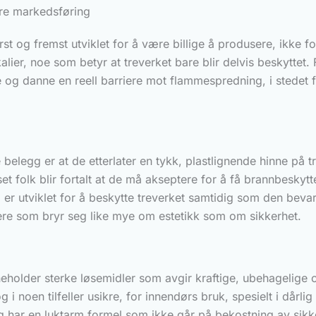
are markedsføring
g fremst utviklet for å være billige å produsere, ikke for
er, noe som betyr at treverket bare blir delvis beskyttet. 
ene og danne en reell barriere mot flammespredning, i stedet
egg er at de etterlater en tykk, plastlignende hinne på tr
et folk blir fortalt at de må akseptere for å få brannbesk
er utviklet for å beskytte treverket samtidig som den beva
eiere som bryr seg like mye om estetikk som om sikkerhet.
lder sterke løsemidler som avgir kraftige, ubehagelige og
g i noen tilfeller usikre, for innendørs bruk, spesielt i dår
g har en luktarm formel som ikke går på bekostning av sikke