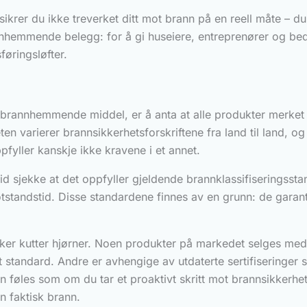
sikrer du ikke treverket ditt mot brann på en reell måte – du
annhemmende belegg: for å gi huseiere, entreprenører og bedri
føringsløfter.
et brannhemmende middel, er å anta at alle produkter merket
ten varierer brannsikkerhetsforskriftene fra land til land, o
ppfyller kanskje ikke kravene i et annet.
d sjekke at det oppfyller gjeldende brannklassifiseringss
andstid. Disse standardene finnes av en grunn: de garanter
r kutter hjørner. Noen produkter på markedet selges med
et standard. Andre er avhengige av utdaterte sertifiseringer 
 føles som om du tar et proaktivt skritt mot brannsikkerhet,
 en faktisk brann.