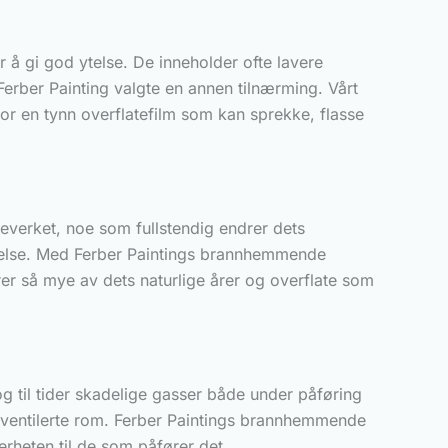
 å gi god ytelse. De inneholder ofte lavere
Ferber Painting valgte en annen tilnærming. Vårt
 for en tynn overflatefilm som kan sprekke, flasse
everket, noe som fullstendig endrer dets
yttelse. Med Ferber Paintings brannhemmende
rer så mye av dets naturlige årer og overflate som
 til tider skadelige gasser både under påføring
lig ventilerte rom. Ferber Paintings brannhemmende
rheten til de som påfører det.