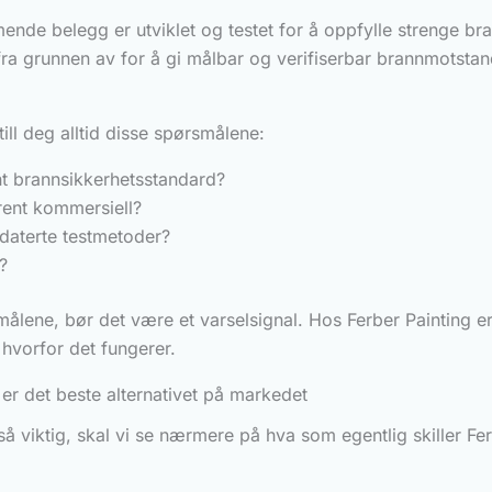
nde belegg er utviklet og testet for å oppfylle strenge bra
fra grunnen av for å gi målbar og verifiserbar brannmotstand,
ll deg alltid disse spørsmålene:
ent brannsikkerhetsstandard?
 rent kommersiell?
utdaterte testmetoder?
?
ålene, bør det være et varselsignal. Hos Ferber Painting er 
hvorfor det fungerer.
r det beste alternativet på markedet
så viktig, skal vi se nærmere på hva som egentlig skiller F