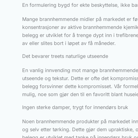
En formulering bygd for ekte beskyttelse, ikke b
Mange brannhemmende midler på markedet er først o
konsentrasjoner av aktive brannhemmende kjemikali
belegg er utviklet for å trenge dypt inn i trefibr
av eller slites bort i løpet av få måneder.
Det bevarer treets naturlige utseende
En vanlig innvending mot mange brannhemmende bel
utseende og tekstur. Dette er ofte det kompromiss
belegg forsvinner dette kompromisset. Vår formel 
mulig, noe som gjør den til en favoritt blant hus
Ingen sterke damper, trygt for innendørs bruk
Noen brannhemmende produkter på markedet inneho
og selv etter tørking. Dette gjør dem upraktiske, o
belegg er utviklet med tanke på innendørs bruk o