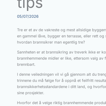
tips
05/07/2026
Tre er et av de vakreste og mest allsidige byggem
en gammel låve, bygger en terrasse, eller rett og 
hvordan brannsikrer man egentlig tre?
Sannheten er at brannsikring av treverk ikke er ko
brannhemmende midler er like, ettersom valg av fe
brennbart.
I denne veiledningen vil vi gå gjennom alt du tre
trinnene du må følge for å oppnå et feilfritt resul
brannsikkerhetsstandardene i ditt land, og hvorf
sine prosjekter.
Hvorfor det å velge riktig brannhemmende produk