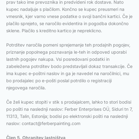
prav tako ime prevoznika in predvideni rok dostave. Nato
kupec nadaljuje s plačilom. Končno se kupec preusmeri na
vmesnik, kjer varno vnese podatke o svoji bančni kartici. Če je
plačilo sprejeto, se naročilo evidentira in pogodba dokončno
sklene. Plačilo s kreditno kartico je nepreklicno.
Potrditev naročila pomeni sprejemanje teh prodajnih pogojev,
priznanje popolnega poznavanja le-teh in odpoved uporabi
lastnih pogojev nakupa. Vsi posredovani podatki in
zabeležena potrditev bodo predstavljali dokaz transakcije. Če
ima kupec e-poštni naslov in ga je navedel na naročilnici, mu
bo prodajalec po e-pošti poslal potrdilo o registraciji
njegovega naročila.
Če želi kupec stopiti v stik s prodajalcem, lahko to stori bodisi
po pošti na naslednji naslov: Ferber Enterprises OÜ, Siduri tn 7,
11313, Talin, Estonija; bodisi po elektronski pošti na naslednji
naslov:
contact@ferberpainting.com
Člen 5. Ohranitev lastništva