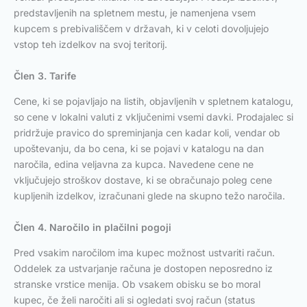
predstavljenih na spletnem mestu, je namenjena vsem
kupcem s prebivališčem v državah, ki v celoti dovoljujejo
vstop teh izdelkov na svoj teritorij.
Člen 3. Tarife
Cene, ki se pojavljajo na listih, objavljenih v spletnem katalogu,
so cene v lokalni valuti z vključenimi vsemi davki. Prodajalec si
pridržuje pravico do spreminjanja cen kadar koli, vendar ob
upoštevanju, da bo cena, ki se pojavi v katalogu na dan
naročila, edina veljavna za kupca. Navedene cene ne
vključujejo stroškov dostave, ki se obračunajo poleg cene
kupljenih izdelkov, izračunani glede na skupno težo naročila.
Člen 4. Naročilo in plačilni pogoji
Pred vsakim naročilom ima kupec možnost ustvariti račun.
Oddelek za ustvarjanje računa je dostopen neposredno iz
stranske vrstice menija. Ob vsakem obisku se bo moral
kupec, če želi naročiti ali si ogledati svoj račun (status