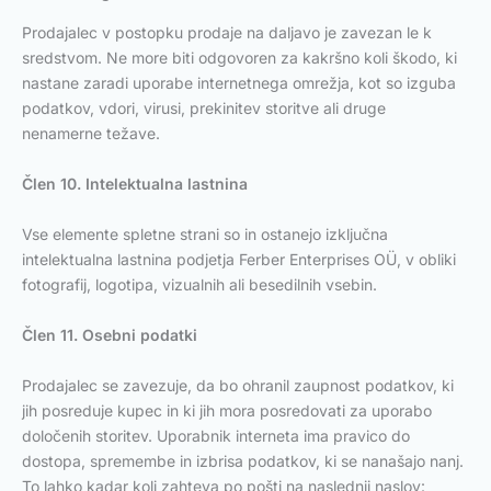
Prodajalec v postopku prodaje na daljavo je zavezan le k
sredstvom. Ne more biti odgovoren za kakršno koli škodo, ki
nastane zaradi uporabe internetnega omrežja, kot so izguba
podatkov, vdori, virusi, prekinitev storitve ali druge
nenamerne težave.
Člen 10. Intelektualna lastnina
Vse elemente spletne strani so in ostanejo izključna
intelektualna lastnina podjetja Ferber Enterprises OÜ, v obliki
fotografij, logotipa, vizualnih ali besedilnih vsebin.
Člen 11. Osebni podatki
Prodajalec se zavezuje, da bo ohranil zaupnost podatkov, ki
jih posreduje kupec in ki jih mora posredovati za uporabo
določenih storitev. Uporabnik interneta ima pravico do
dostopa, spremembe in izbrisa podatkov, ki se nanašajo nanj.
To lahko kadar koli zahteva po pošti na naslednji naslov: