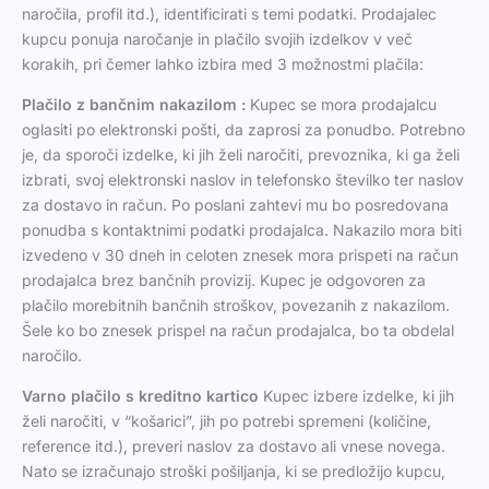
naročila, profil itd.), identificirati s temi podatki. Prodajalec
kupcu ponuja naročanje in plačilo svojih izdelkov v več
korakih, pri čemer lahko izbira med 3 možnostmi plačila:
Plačilo z bančnim nakazilom :
Kupec se mora prodajalcu
oglasiti po elektronski pošti, da zaprosi za ponudbo. Potrebno
je, da sporoči izdelke, ki jih želi naročiti, prevoznika, ki ga želi
izbrati, svoj elektronski naslov in telefonsko številko ter naslov
za dostavo in račun. Po poslani zahtevi mu bo posredovana
ponudba s kontaktnimi podatki prodajalca. Nakazilo mora biti
izvedeno v 30 dneh in celoten znesek mora prispeti na račun
prodajalca brez bančnih provizij. Kupec je odgovoren za
plačilo morebitnih bančnih stroškov, povezanih z nakazilom.
Šele ko bo znesek prispel na račun prodajalca, bo ta obdelal
naročilo.
Varno plačilo s kreditno kartico
Kupec izbere izdelke, ki jih
želi naročiti, v “košarici”, jih po potrebi spremeni (količine,
reference itd.), preveri naslov za dostavo ali vnese novega.
Nato se izračunajo stroški pošiljanja, ki se predložijo kupcu,