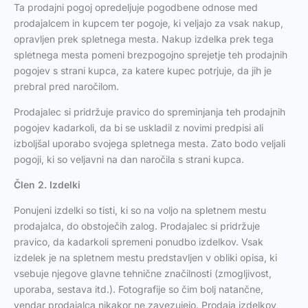
Ta prodajni pogoj opredeljuje pogodbene odnose med
prodajalcem in kupcem ter pogoje, ki veljajo za vsak nakup,
opravljen prek spletnega mesta. Nakup izdelka prek tega
spletnega mesta pomeni brezpogojno sprejetje teh prodajnih
pogojev s strani kupca, za katere kupec potrjuje, da jih je
prebral pred naročilom.
Prodajalec si pridržuje pravico do spreminjanja teh prodajnih
pogojev kadarkoli, da bi se uskladil z novimi predpisi ali
izboljšal uporabo svojega spletnega mesta. Zato bodo veljali
pogoji, ki so veljavni na dan naročila s strani kupca.
Člen 2. Izdelki
Ponujeni izdelki so tisti, ki so na voljo na spletnem mestu
prodajalca, do obstoječih zalog. Prodajalec si pridržuje
pravico, da kadarkoli spremeni ponudbo izdelkov. Vsak
izdelek je na spletnem mestu predstavljen v obliki opisa, ki
vsebuje njegove glavne tehnične značilnosti (zmogljivost,
uporaba, sestava itd.). Fotografije so čim bolj natančne,
vendar prodajalca nikakor ne zavezujejo. Prodaja izdelkov,