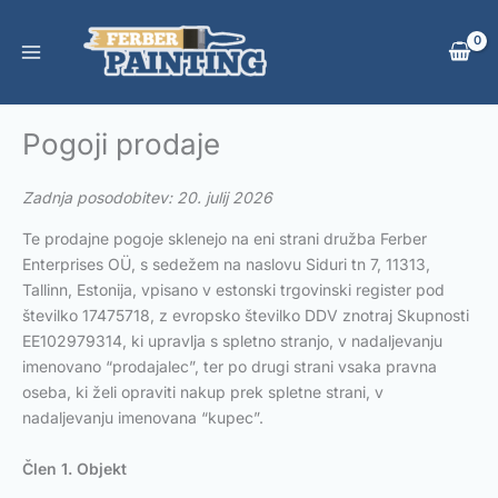
Skip
to
content
Pogoji prodaje
Zadnja posodobitev: 20. julij 2026
Te prodajne pogoje sklenejo na eni strani družba Ferber
Enterprises OÜ, s sedežem na naslovu Siduri tn 7, 11313,
Tallinn, Estonija, vpisano v estonski trgovinski register pod
številko 17475718, z evropsko številko DDV znotraj Skupnosti
EE102979314, ki upravlja s spletno stranjo, v nadaljevanju
imenovano “prodajalec”, ter po drugi strani vsaka pravna
oseba, ki želi opraviti nakup prek spletne strani, v
nadaljevanju imenovana “kupec”.
Člen 1. Objekt