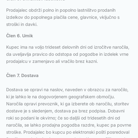
Prodajalec obdrži polno in popolno lastništvo prodanih
izdelkov do popolnega plačila cene, glavnice, vključno s
stroški in davki.
Člen 6. Umik
Kupec ima na voljo trideset delovnih dni od izročitve naročila,
da uveljavlja pravico do odstopa od pogodbe in izdelek vrne
prodajalcu v zamenjavo ali vračilo brez kazni.
Člen 7. Dostava
Dostava se opravi na naslov, naveden v obrazcu za naročilo,
ki je lahko le na dogovorjenem geografskem območju.
Naročila opravi prevoznik, ki ga izberete ob naročilu, storitev
dostave je s sledenjem, dostava pa brez podpisa. Dobavni
roki so podani le okvirno; če so daljši od tridesetih dni od
naročila, se lahko prodajna pogodba razdre, kupec pa povrne
stroške. Prodajalec bo kupcu po elektronski pošti posredoval