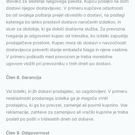
številko za sledenje njegovega paketa. Kupcu pošiljko na dom
dostavi njegov dostavljavec. V primeru kupčeve odsotnosti
bo od svojega poštarja prejel obvestilo o dostavi, na podlagi
katerega bo lahko prestavil dostavo naročenih izdelkov, in
sicer za obdobje, ki ga določi dostavna služba. Za prevozna
tveganja je odgovoren kupec od trenutka, ko izdelki zapustijo
prodajalčeve prostore. Kupec mora ob dostavi v navzočnosti
dostavljavca preveriti stanje embalaže blaga in njene vsebine.
V primeru poškodb med prevozom je treba morebitne
ugovore vložiti pri prevozniku v treh dneh po dostavi.
Člen 8. Garancija
Vsi izdelki, ki jih dobavi prodajalec, so zagotovljeni. V primeru
neskladnosti prodanega izdelka ga je mogoče vrniti
prodajalcu, ki ga bo prevzel, zamenjal ali povrnil kupnino. Vse
reklamacije, zahteve za zamenjavo ali vračilo kupnine je treba
poslati po pošti v tridesetih dneh od dobave.
Člen 9. Odgovornost