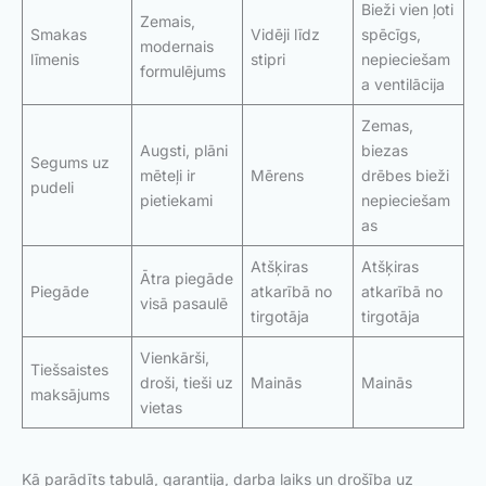
Bieži vien ļoti
Zemais,
Smakas
Vidēji līdz
spēcīgs,
modernais
līmenis
stipri
nepieciešam
formulējums
a ventilācija
Zemas,
Augsti, plāni
biezas
Segums uz
mēteļi ir
Mērens
drēbes bieži
pudeli
pietiekami
nepieciešam
as
Atšķiras
Atšķiras
Ātra piegāde
Piegāde
atkarībā no
atkarībā no
visā pasaulē
tirgotāja
tirgotāja
Vienkārši,
Tiešsaistes
droši, tieši uz
Mainās
Mainās
maksājums
vietas
Kā parādīts tabulā, garantija, darba laiks un drošība uz