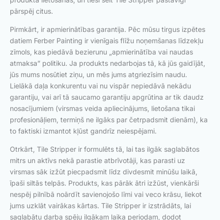
pārspēj citus.
Pirmkārt, ir apmierinātības garantija. Pēc mūsu tirgus izpētes
datiem Ferber Painting ir vienīgais flīžu noņemšanas līdzekļu
zīmols, kas piedāvā bezierunu „apmierinātība vai naudas
atmaksa” politiku. Ja produkts nedarbojas tā, kā jūs gaidījāt,
jūs mums nosūtiet ziņu, un mēs jums atgriezīsim naudu.
Lielākā daļa konkurentu vai nu vispār nepiedāvā nekādu
garantiju, vai arī tā saucamo garantiju apgrūtina ar tik daudz
nosacījumiem (virsmas veida apliecinājums, lietošana tikai
profesionāļiem, termiņš ne ilgāks par četrpadsmit dienām), ka
to faktiski izmantot kļūst gandrīz neiespējami.
Otrkārt, Tile Stripper ir formulēts tā, lai tas ilgāk saglabātos
mitrs un aktīvs nekā parastie atbrīvotāji, kas parasti uz
virsmas sāk izžūt piecpadsmit līdz divdesmit minūšu laikā,
īpaši siltās telpās. Produkts, kas pārāk ātri izžūst, vienkārši
nespēj pilnībā noārdīt savienojošo līmi vai veco krāsu, liekot
jums uzklāt vairākas kārtas. Tile Stripper ir izstrādāts, lai
saglabātu darba spēju ilgākam laika periodam, dodot