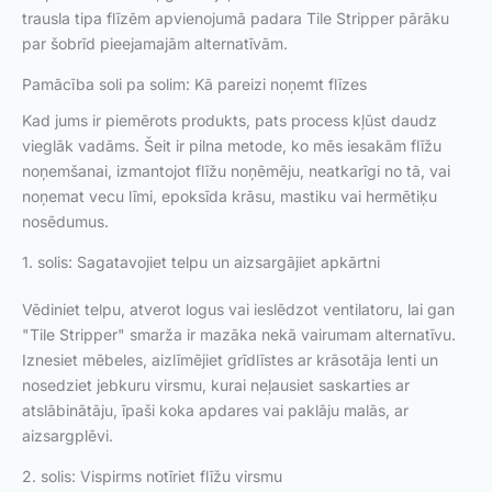
trausla tipa flīzēm apvienojumā padara Tile Stripper pārāku
par šobrīd pieejamajām alternatīvām.
Pamācība soli pa solim: Kā pareizi noņemt flīzes
Kad jums ir piemērots produkts, pats process kļūst daudz
vieglāk vadāms. Šeit ir pilna metode, ko mēs iesakām flīžu
noņemšanai, izmantojot flīžu noņēmēju, neatkarīgi no tā, vai
noņemat vecu līmi, epoksīda krāsu, mastiku vai hermētiķu
nosēdumus.
1. solis: Sagatavojiet telpu un aizsargājiet apkārtni
Vēdiniet telpu, atverot logus vai ieslēdzot ventilatoru, lai gan
"Tile Stripper" smarža ir mazāka nekā vairumam alternatīvu.
Iznesiet mēbeles, aizlīmējiet grīdlīstes ar krāsotāja lenti un
nosedziet jebkuru virsmu, kurai neļausiet saskarties ar
atslābinātāju, īpaši koka apdares vai paklāju malās, ar
aizsargplēvi.
2. solis: Vispirms notīriet flīžu virsmu