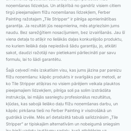
noņemšanas līdzekļus. Un atšķirībā no gandrīz visiem citiem
tirgū pieejamajiem flīžu noņemšanas līdzekļiem, Ferber
Painting ražotajam „Tile Stripper” ir pilnīga apmierinātības
garantija. Ja rezultāti jūs neapmierina, mēs atgriezīsim jums
naudu. Bez sarežģītiem nosacījumiem, bez izvairīšanās. Jau šī
viena detaļa to atšķir no lielākās daļas konkurējošo produktu,
no kuriem lielākā daļa nepiedāvā šādu garantiju, jo, atklāti
sakot, daudzi ražotāji nav pietiekami pārliecināti par savu
formulu, lai to šādi garantētu.
Šajā ceļvedī mēs izskatīsim visu, kas jums jāzina par pareizu
flīžu noņemšanu: kāpēc produkts ir svarīgāks par metodi, ar
ko Tile Stripper atšķiras no visiem pārējiem veikala plauktos
pieejamajiem līdzekļiem, pilnīga soli pa solim izstrādāta
instrukcija, lai mājās sasniegtu profesionālus rezultātus,
kļūdas, kas sabojā lielāko daļu flīžu noņemšanas darbu, un
kāpēc pirkšana tieši no Ferber Painting ir visdrošākā un
gudrākā izvēle. Mēs arī detalizētā tabulā salīdzināsim „Tile
Stripper” ar tipiskajām alternatīvām un nobeigumā sniegsim
īsu bieži uzdotu jautājumu sadaļu, kurā atbildēsim uz