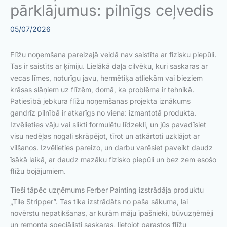
pārklājumus: pilnīgs ceļvedis
05/07/2026
Flīžu noņemšana pareizajā veidā nav saistīta ar fizisku piepūli.
Tas ir saistīts ar ķīmiju. Lielākā daļa cilvēku, kuri saskaras ar
vecas līmes, noturīgu javu, hermētiķa atliekām vai bieziem
krāsas slāņiem uz flīzēm, domā, ka problēma ir tehnikā.
Patiesībā jebkura flīžu noņemšanas projekta iznākums
gandrīz pilnībā ir atkarīgs no viena: izmantotā produkta.
Izvēlieties vāju vai slikti formulētu līdzekli, un jūs pavadīsiet
visu nedēļas nogali skrāpējot, tīrot un atkārtoti uzklājot ar
vilšanos. Izvēlieties pareizo, un darbu varēsiet paveikt daudz
īsākā laikā, ar daudz mazāku fizisko piepūli un bez zem esošo
flīžu bojājumiem.
Tieši tāpēc uzņēmums Ferber Painting izstrādāja produktu
„Tile Stripper”. Tas tika izstrādāts no paša sākuma, lai
novērstu nepatikšanas, ar kurām māju īpašnieki, būvuzņēmēji
un remonta speciālisti saskaras, lietojot parastos flīžu