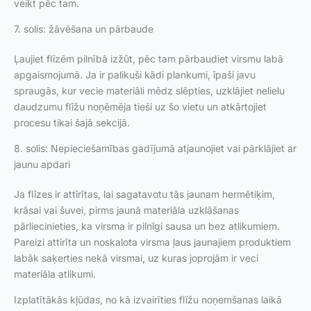
veikt pēc tam.
7. solis: žāvēšana un pārbaude
Ļaujiet flīzēm pilnībā izžūt, pēc tam pārbaudiet virsmu labā
apgaismojumā. Ja ir palikuši kādi plankumi, īpaši javu
spraugās, kur vecie materiāli mēdz slēpties, uzklājiet nelielu
daudzumu flīžu noņēmēja tieši uz šo vietu un atkārtojiet
procesu tikai šajā sekcijā.
8. solis: Nepieciešamības gadījumā atjaunojiet vai pārklājiet ar
jaunu apdari
Ja flīzes ir attīrītas, lai sagatavotu tās jaunam hermētiķim,
krāsai vai šuvei, pirms jaunā materiāla uzklāšanas
pārliecinieties, ka virsma ir pilnīgi sausa un bez atlikumiem.
Pareizi attīrīta un noskalota virsma ļaus jaunajiem produktiem
labāk saķerties nekā virsmai, uz kuras joprojām ir veci
materiāla atlikumi.
Izplatītākās kļūdas, no kā izvairīties flīžu noņemšanas laikā