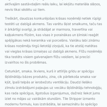
aktīvajām sastāvdaļām reālu laiku, lai iekļūtu materiāla slāņos,
nevis tikai sēdētu uz tiem.
Treškārt, daudzas konkurējošas krāsas noņēmēji netiek rūpīgi
testēti uz dabīgā akmens. Tas varētu šķist smalkums, taču tas
ir ārkārtīgi svarīgi, ja strādājat ar marmora, travertīna vai
kaļķakmens flīzēm, kas visas ir porainākas un ķīmiski reaģēt
spējīgākas nekā keramika vai porcelāns. Vairāku labi zināmu
krāsas noņēmēju tirgū lietotāji ziņojuši, ka tie atstāj matētas
vai vieglas krāsas izmaiņas uz dabīgā akmens. Flīžu noņēmējs
tika testēts visiem galvenajiem flīžu veidiem, lai precīzi
izvairītos no šīs problēmas.
Ceturkārt, smaka. Ikviens, kurš ir attīrījis grīdu ar spēcīgu
šķīdinātāju bāzes produktu, zina, cik pārliekoša smaka var
kļūt, īpaši telpās ar ierobežotu ventilāciju. Daudzi lielāko
zīmolu izstrādājumi paļaujas uz vecāku šķīdinātāju tehnoloģiju,
kas rada spēcīgus, ilgstošus izgarojumus, dažreiz liekot jums
iziet no mājas uz vairākām stundām. Tile Stripper izmanto
modernu formulu, kas izstrādāta, lai samazinātu šo spēcīgo