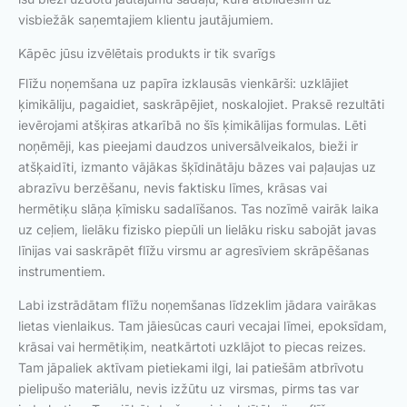
visbiežāk saņemtajiem klientu jautājumiem.
Kāpēc jūsu izvēlētais produkts ir tik svarīgs
Flīžu noņemšana uz papīra izklausās vienkārši: uzklājiet
ķimikāliju, pagaidiet, saskrāpējiet, noskalojiet. Praksē rezultāti
ievērojami atšķiras atkarībā no šīs ķimikālijas formulas. Lēti
noņēmēji, kas pieejami daudzos universālveikalos, bieži ir
atšķaidīti, izmanto vājākas šķīdinātāju bāzes vai paļaujas uz
abrazīvu berzēšanu, nevis faktisku līmes, krāsas vai
hermētiķu slāņa ķīmisku sadalīšanos. Tas nozīmē vairāk laika
uz ceļiem, lielāku fizisko piepūli un lielāku risku sabojāt javas
līnijas vai saskrāpēt flīžu virsmu ar agresīviem skrāpēšanas
instrumentiem.
Labi izstrādātam flīžu noņemšanas līdzeklim jādara vairākas
lietas vienlaikus. Tam jāiesūcas cauri vecajai līmei, epoksīdam,
krāsai vai hermētiķim, neatkārtoti uzklājot to piecas reizes.
Tam jāpaliek aktīvam pietiekami ilgi, lai patiešām atbrīvotu
pielipušo materiālu, nevis izžūtu uz virsmas, pirms tas var