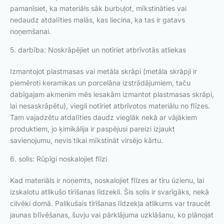
pamanīsiet, ka materiāls sāk burbuļot, mīkstināties vai
nedaudz atdalīties malās, kas liecina, ka tas ir gatavs
noņemšanai.
5. darbība: Noskrāpējiet un notīriet atbrīvotās atliekas
Izmantojot plastmasas vai metāla skrāpi (metāla skrāpji ir
piemēroti keramikas un porcelāna izstrādājumiem, taču
dabīgajam akmenim mēs iesakām izmantot plastmasas skrāpi,
lai nesaskrāpētu), viegli notīriet atbrīvotos materiālu no flīzes.
Tam vajadzētu atdalīties daudz vieglāk nekā ar vājākiem
produktiem, jo ķimikālija ir paspējusi pareizi izjaukt
savienojumu, nevis tikai mīkstināt virsējo kārtu.
6. solis: Rūpīgi noskalojiet flīzi
Kad materiāls ir noņemts, noskalojiet flīzes ar tīru ūzienu, lai
izskalotu atlikušo tīrīšanas līdzekli. Šis solis ir svarīgāks, nekā
cilvēki domā. Palikušais tīrīšanas līdzekļa atlikums var traucēt
jaunas blīvēšanas, šuvju vai pārklājuma uzklāšanu, ko plānojat