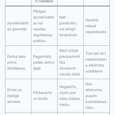
s līdzeklis
Pilnīgas
apmierinātīb
Reti
Gandrīz
Apmierinātīb
as vai
piedāvāts,
nekad
as garantija
naudas
vai stingri
nepiedāvāts
atgriešanas
ierobežots
politika
Bieži izžūst
Žūst ļoti ātri,
Darba laiks
Pagarināts,
piecpadsmit
nepieciešam
pirms
paliek aktīvs
līdz
a atkārtota
žāvēšanas
ilgāk
divdesmit
uzklāšana
minūšu laikā
Nav
Negaidīts,
Drošs uz
ieteicams,
Pārbaudīts
ziņots par
dabīgā
augsts
un drošs
kādu krāsas
akmens
kodināšanas
maiņu
risks