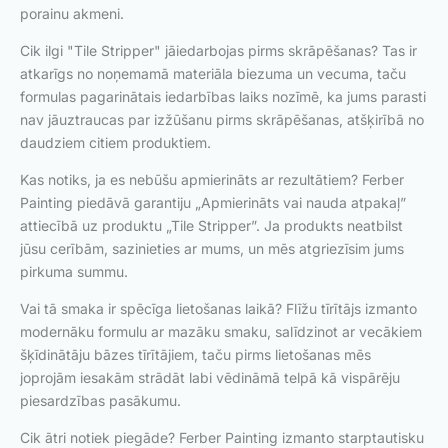
porainu akmeni.
Cik ilgi "Tile Stripper" jāiedarbojas pirms skrāpēšanas? Tas ir
atkarīgs no noņemamā materiāla biezuma un vecuma, taču
formulas pagarinātais iedarbības laiks nozīmē, ka jums parasti
nav jāuztraucas par izžūšanu pirms skrāpēšanas, atšķirībā no
daudziem citiem produktiem.
Kas notiks, ja es nebūšu apmierināts ar rezultātiem? Ferber
Painting piedāvā garantiju „Apmierināts vai nauda atpakaļ”
attiecībā uz produktu „Tile Stripper”. Ja produkts neatbilst
jūsu cerībām, sazinieties ar mums, un mēs atgriezīsim jums
pirkuma summu.
Vai tā smaka ir spēcīga lietošanas laikā? Flīžu tīrītājs izmanto
modernāku formulu ar mazāku smaku, salīdzinot ar vecākiem
šķīdinātāju bāzes tīrītājiem, taču pirms lietošanas mēs
joprojām iesakām strādāt labi vēdināmā telpā kā vispārēju
piesardzības pasākumu.
Cik ātri notiek piegāde? Ferber Painting izmanto starptautisku