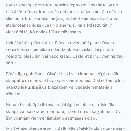
Pat ar spēcīgu produktu, tehnika joprojām ir svarīga. Šeit ir
biežākās kļūdas, kuras mēs redzam, daudzas no tām nāk no
klientiem, kuri iepriekš mēģinājuši lietot zemākas kvalitātes
atslāņošanas līdzekļus un pieņēmuši, ka slikti rezultāti ir
vienkārši tā, kā notiek flīžu atslāņošana.
Uzklāj pārāk plānu kārtu. Plāna, nevienmērīga uzklāšana
nenodrošinās pietiekami daudz aktīvās vielas, lai pilnībā
noārdītu biešu līmi vai veco krāsu. Uzklājiet pilnu, vienmērīgu
kārtu.
Pārāk ilga gaidīšana. Cilvēki bieži vien ir nepacietīgi un sāk
skrāpēt pirms produkts paspējis iedarboties. Dodiet tam pilnu
ieteikto laiku, īpaši uz biezākiem vai vecākiem materiāla
slāņiem.
Nepareiza skrāpja lietošana dabīgajam akmenim. Metāla
skrāpji var saskrāpēt marmoru, travertīnu un kaļķakmeni. Uz
šīm virsmām vienmēr lietojiet plastmasas skrāpi.
Izlaižot skalošanas stadiju. Atlikušās ķīmiskās vielas var neļaut