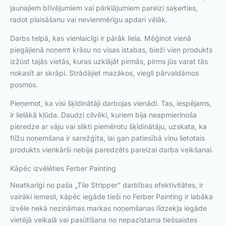
jaunajiem blīvējumiem vai pārklājumiem pareizi saķerties,
radot plaisāšanu vai nevienmērīgu apdari vēlāk.
Darbs telpā, kas vienlaicīgi ir pārāk liela. Mēģinot vienā
piegājienā noņemt krāsu no visas istabas, bieži vien produkts
izžūst tajās vietās, kuras uzklājāt pirmās, pirms jūs varat tās
nokasīt ar skrāpi. Strādājiet mazākos, viegli pārvaldāmos
posmos.
Pieņemot, ka visi šķīdinātāji darbojas vienādi. Tas, iespējams,
ir lielākā kļūda. Daudzi cilvēki, kuriem bija neapmierinoša
pieredze ar vāju vai slikti piemērotu šķīdinātāju, uzskata, ka
flīžu noņemšana ir sarežģīta, lai gan patiesībā viņu lietotais
produkts vienkārši nebija paredzēts pareizai darba veikšanai.
Kāpēc izvēlēties Ferber Painting
Neatkarīgi no paša „Tile Stripper” darbības efektivitātes, ir
vairāki iemesli, kāpēc iegāde tieši no Ferber Painting ir labāka
izvēle nekā nezināmas markas noņemšanas līdzekļa iegāde
vietējā veikalā vai pasūtīšana no nepazīstama tiešsaistes