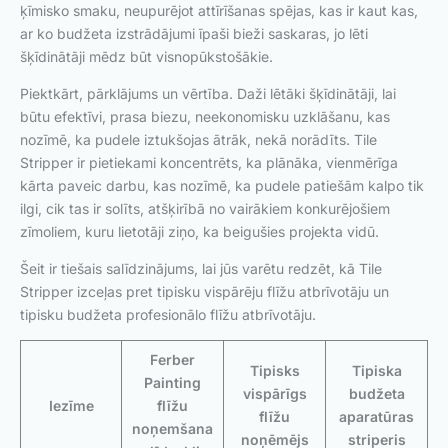
ķīmisko smaku, neupurējot attīrīšanas spējas, kas ir kaut kas,
ar ko budžeta izstrādājumi īpaši bieži saskaras, jo lēti
šķīdinātāji mēdz būt visnopūkstošākie.
Piektkārt, pārklājums un vērtība. Daži lētāki šķīdinātāji, lai
būtu efektīvi, prasa biezu, neekonomisku uzklāšanu, kas
nozīmē, ka pudele iztukšojas ātrāk, nekā norādīts. Tile
Stripper ir pietiekami koncentrēts, ka plānāka, vienmērīga
kārta paveic darbu, kas nozīmē, ka pudele patiešām kalpo tik
ilgi, cik tas ir solīts, atšķirībā no vairākiem konkurējošiem
zīmoliem, kuru lietotāji ziņo, ka beigušies projekta vidū.
Šeit ir tiešais salīdzinājums, lai jūs varētu redzēt, kā Tile
Stripper izceļas pret tipisku vispārēju flīžu atbrīvotāju un
tipisku budžeta profesionālo flīžu atbrīvotāju.
Ferber
Tipisks
Tipiska
Painting
vispārīgs
budžeta
Iezīme
flīžu
flīžu
aparatūras
noņemšana
noņēmējs
striperis