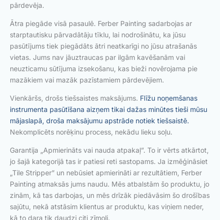
pārdevēja.
Ātra piegāde visā pasaulē. Ferber Painting sadarbojas ar
starptautisku pārvadātāju tīklu, lai nodrošinātu, ka jūsu
pasūtījums tiek piegādāts ātri neatkarīgi no jūsu atrašanās
vietas. Jums nav jāuztraucas par ilgām kavēšanām vai
neuzticamu sūtījuma izsekošanu, kas bieži novērojama pie
mazākiem vai mazāk pazīstamiem pārdevējiem.
Vienkāršs, drošs tiešsaistes maksājums.
Flīžu noņemšanas
instrumenta pasūtīšana aizņem tikai dažas minūtes tieši mūsu
mājaslapā, droša maksājumu apstrāde notiek tiešsaistē.
Nekomplicēts norēķinu process, nekādu lieku soļu.
Garantija „Apmierināts vai nauda atpakaļ”. To ir vērts atkārtot,
jo šajā kategorijā tas ir patiesi reti sastopams. Ja izmēģināsiet
„Tile Stripper” un nebūsiet apmierināti ar rezultātiem, Ferber
Painting atmaksās jums naudu. Mēs atbalstām šo produktu, jo
zinām, kā tas darbojas, un mēs drīzāk piedāvāsim šo drošības
sajūtu, nekā atstāsim klientus ar produktu, kas viņiem neder,
kā to dara tik daudzi citi zīmoli.