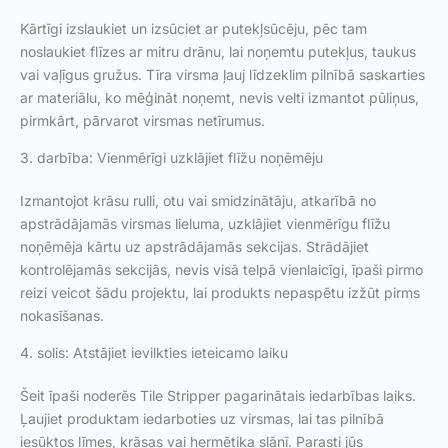
Kārtīgi izslaukiet un izsūciet ar putekļsūcēju, pēc tam
noslaukiet flīzes ar mitru drānu, lai noņemtu putekļus, taukus
vai vaļīgus gružus. Tīra virsma ļauj līdzeklim pilnībā saskarties
ar materiālu, ko mēģināt noņemt, nevis velti izmantot pūliņus,
pirmkārt, pārvarot virsmas netīrumus.
3. darbība: Vienmērīgi uzklājiet flīžu noņēmēju
Izmantojot krāsu rulli, otu vai smidzinātāju, atkarībā no
apstrādājamās virsmas lieluma, uzklājiet vienmērīgu flīžu
noņēmēja kārtu uz apstrādājamās sekcijas. Strādājiet
kontrolējamās sekcijās, nevis visā telpā vienlaicīgi, īpaši pirmo
reizi veicot šādu projektu, lai produkts nepaspētu izžūt pirms
nokasīšanas.
4. solis: Atstājiet ievilkties ieteicamo laiku
Šeit īpaši noderēs Tile Stripper pagarinātais iedarbības laiks.
Ļaujiet produktam iedarboties uz virsmas, lai tas pilnībā
iesūktos līmes, krāsas vai hermētiķa slānī. Parasti jūs