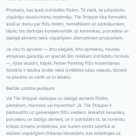
Produkts, kas īpaši izstrādāts flīzēm. Tā vietā, lai pārpakotu
vispārīgu daudzvirsmu noņēmēju, Tile Stripper tika formulēts
īpaši ar domu par flīžu līmēm, hermētiķiem un pārklājumiem,
tāpēc tas darbojas konsekventāk uz keramikas, porcelāna un
dabīgā akmens nekā vispārīgiem alternatīviem produktiem.
Ja visu to apvieno — ātru piegādi, ērtu apmaksu, naudas
atmaksas garantiju un speciāli šim nolūkam izstrādātu formulu
—, kļūst skaidrs, kāpēc Ferber Painting flīžu noņemšanas
līdzeklis ir labāka izvēle nekā izvēlēties kādu nejaušu līdzekli
no plaukta un cerēt uz to labāko.
Biežāk uzdotie jautājumi
Vai Tile Stripper darbojas uz dabīgā akmens flīzēm,
piemēram, marmora vai travertīna? Jā. Tile Stripper ir
pārbaudīts uz galvenajiem flīžu veidiem, ieskaitot keramiku,
porcelānu un dabīgo akmeni, un ir izstrādāts tā, lai novērstu
krāsas izmaiņu problēmas, par kurām ziņots saistībā ar
dažiem vispārīgiem tīrīšanas līdzekļiem, kas iedarbojas uz