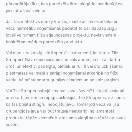
pārvadātāju tīklu, kas paredzēts ātrai piegādei neatkarīgi no
jūsu atrašanās vietas.
Jā. Tas ir efektīvs epoxy krāsas, mastikas, līmes atlieku un
vecu hermētiķu noņemšanai, padarot to par daudzpusīgu
izvēli vairumam flīžu atjaunošanas projektu, nevis vienam
konkrētam mērķim paredzētu produktu.
Vai man ir vajadzīgi kādi speciāli instrumenti, lai lietotu Tile
Stripper? Nav nepieciešams speciāls aprīkojums. Lai darbu
droši un efektīvi pabeigtu, pietiek ar rullīti vai otu uzklāšanai,
plastmasas vai metāla skrāpi noņemšanai atkarībā no flīžu
veida, kā arī standarta gumijas cimdiem un acu aizsargiem.
Vai Tile Stripper sabojās manas javas šuves? Lietojot saskaņā
ar norādījumiem un rūpīgi noskalojot, Tile Stripper nav zināms,
ka tas bojātu stingru, nebojātu javu. Tomēr ļoti veca vai jau
drupanojoša java var būt trausla neatkarīgi no izmantotā
produkta, tāpēc vienmēr ir ieteicams viegli saskrāpēt ap javas
šuvēm.