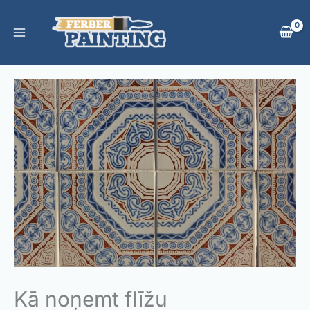
Skip
to
content
Kā noņemt flīžu