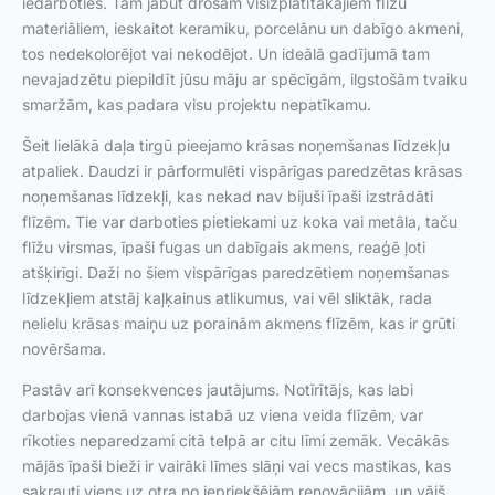
iedarboties. Tam jābūt drošam visizplatītākajiem flīžu
materiāliem, ieskaitot keramiku, porcelānu un dabīgo akmeni,
tos nedekolorējot vai nekodējot. Un ideālā gadījumā tam
nevajadzētu piepildīt jūsu māju ar spēcīgām, ilgstošām tvaiku
smaržām, kas padara visu projektu nepatīkamu.
Šeit lielākā daļa tirgū pieejamo krāsas noņemšanas līdzekļu
atpaliek. Daudzi ir pārformulēti vispārīgas paredzētas krāsas
noņemšanas līdzekļi, kas nekad nav bijuši īpaši izstrādāti
flīzēm. Tie var darboties pietiekami uz koka vai metāla, taču
flīžu virsmas, īpaši fugas un dabīgais akmens, reaģē ļoti
atšķirīgi. Daži no šiem vispārīgas paredzētiem noņemšanas
līdzekļiem atstāj kaļķainus atlikumus, vai vēl sliktāk, rada
nelielu krāsas maiņu uz porainām akmens flīzēm, kas ir grūti
novēršama.
Pastāv arī konsekvences jautājums. Notīrītājs, kas labi
darbojas vienā vannas istabā uz viena veida flīzēm, var
rīkoties neparedzami citā telpā ar citu līmi zemāk. Vecākās
mājās īpaši bieži ir vairāki līmes slāņi vai vecs mastikas, kas
sakrauti viens uz otra no iepriekšējām renovācijām, un vājš