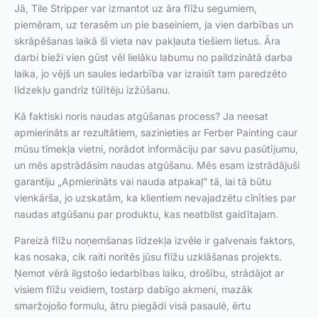
Jā, Tile Stripper var izmantot uz āra flīžu segumiem,
piemēram, uz terasēm un pie baseiniem, ja vien darbības un
skrāpēšanas laikā šī vieta nav pakļauta tiešiem lietus. Āra
darbi bieži vien gūst vēl lielāku labumu no paildzinātā darba
laika, jo vējš un saules iedarbība var izraisīt tam paredzēto
līdzekļu gandrīz tūlītēju izžūšanu.
Kā faktiski noris naudas atgūšanas process? Ja neesat
apmierināts ar rezultātiem, sazinieties ar Ferber Painting caur
mūsu tīmekļa vietni, norādot informāciju par savu pasūtījumu,
un mēs apstrādāsim naudas atgūšanu. Mēs esam izstrādājuši
garantiju „Apmierināts vai nauda atpakaļ” tā, lai tā būtu
vienkārša, jo uzskatām, ka klientiem nevajadzētu cīnīties par
naudas atgūšanu par produktu, kas neatbilst gaidītajam.
Pareizā flīžu noņemšanas līdzekļa izvēle ir galvenais faktors,
kas nosaka, cik raiti noritēs jūsu flīžu uzklāšanas projekts.
Ņemot vērā ilgstošo iedarbības laiku, drošību, strādājot ar
visiem flīžu veidiem, tostarp dabīgo akmeni, mazāk
smaržojošo formulu, ātru piegādi visā pasaulē, ērtu