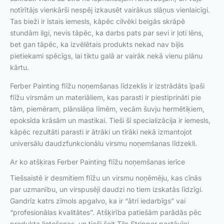
notīrītājs vienkārši nespēj izkausēt vairākus slāņus vienlaicīgi.
Tas bieži ir īstais iemesls, kāpēc cilvēki beigās skrāpē
stundām ilgi, nevis tāpēc, ka darbs pats par sevi ir ļoti lēns,
bet gan tāpēc, ka izvēlētais produkts nekad nav bijis
pietiekami spēcīgs, lai tiktu galā ar vairāk nekā vienu plānu
kārtu.
Ferber Painting flīžu noņemšanas līdzeklis ir izstrādāts īpaši
flīžu virsmām un materiāliem, kas parasti ir piestiprināti pie
tām, piemēram, plānslāņa līmēm, vecām šuvju hermētiķiem,
epoksīda krāsām un mastikai. Tieši šī specializācija ir iemesls,
kāpēc rezultāti parasti ir ātrāki un tīrāki nekā izmantojot
universālu daudzfunkcionālu virsmu noņemšanas līdzekli.
Ar ko atšķiras Ferber Painting flīžu noņemšanas ierīce
Tiešsaistē ir desmitiem flīžu un virsmu noņēmēju, kas cīnās
par uzmanību, un virspusēji daudzi no tiem izskatās līdzīgi.
Gandrīz katrs zīmols apgalvo, ka ir “ātri iedarbīgs” vai
“profesionālas kvalitātes”. Atšķirība patiešām parādās pēc
produkta lietošanas, un tieši šeit Tile Stripper pastāvīgi