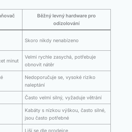
raňovač
Běžný levný hardware pro
odizolování
Skoro nikdy nenabízeno
Velmi rychle zasychá, potřebuje
et minut
obnovit nátěr
té
Nedoporučuje se, vysoké riziko
naleptání
Často velmi silný, vyžaduje větrání
Kabáty s nízkou výškou, často silné,
jsou často potřebné
Liší se dle prodejce