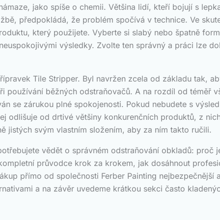
námaze, jako spíše o chemii. Většina lidí, kteří bojují s 
ažbě, předpokládá, že problém spočívá v technice. Ve skute
roduktu, který použijete. Vyberte si slabý nebo špatně for
euspokojivými výsledky. Zvolte ten správný a práci lze d
řípravek Tile Stripper. Byl navržen zcela od základu tak, ab
při používání běžných odstraňovačů. A na rozdíl od téměř v
áván se zárukou plné spokojenosti. Pokud nebudete s výsled
ej odlišuje od drtivé většiny konkurenčních produktů, z nic
 jistých svým vlastním složením, aby za ním takto ručili.
otřebujete vědět o správném odstraňování obkladů: proč je 
u, kompletní průvodce krok za krokem, jak dosáhnout profes
 nákup přímo od společnosti Ferber Painting nejbezpečnější
rnativami a na závěr uvedeme krátkou sekci často kladenýc