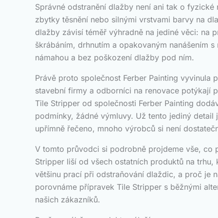
Správné odstranění dlažby není ani tak o fyzické 
zbytky těsnění nebo silnými vrstvami barvy na dl
dlažby závisí téměř výhradně na jediné věci: na p
škrábáním, drhnutím a opakovaným nanášením s n
námahou a bez poškození dlažby pod ním.
Právě proto společnost Ferber Painting vyvinula p
stavební firmy a odborníci na renovace potýkají 
Tile Stripper od společnosti Ferber Painting dod
podmínky, žádné výmluvy. Už tento jediný detail j
upřímně řečeno, mnoho výrobců si není dostatečně
V tomto průvodci si podrobně projdeme vše, co p
Stripper liší od všech ostatních produktů na trh
většinu prací při odstraňování dlaždic, a proč je
porovnáme přípravek Tile Stripper s běžnými alte
našich zákazníků.