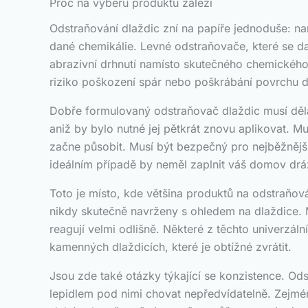
Proč na výběru produktu záleží
Odstraňování dlaždic zní na papíře jednoduše: nane
dané chemikálie. Levné odstraňovače, které se daj
abrazivní drhnutí namísto skutečného chemického 
riziko poškození spár nebo poškrábání povrchu dl
Dobře formulovaný odstraňovač dlaždic musí děla
aniž by bylo nutné jej pětkrát znovu aplikovat. M
začne působit. Musí být bezpečný pro nejběžnější 
ideálním případě by neměl zaplnit váš domov drážd
Toto je místo, kde většina produktů na odstraňov
nikdy skutečně navrženy s ohledem na dlaždice. 
reagují velmi odlišně. Některé z těchto univerzá
kamenných dlaždicích, které je obtížné zvrátit.
Jsou zde také otázky týkající se konzistence. Ods
lepidlem pod nimi chovat nepředvídatelně. Zejmén