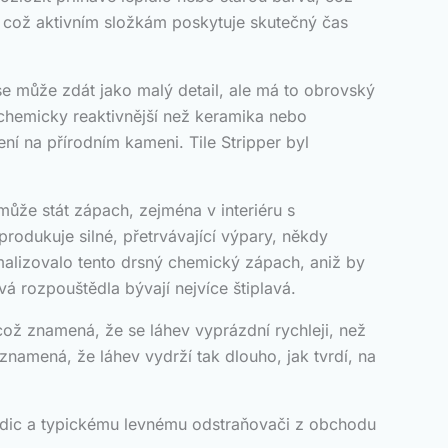
u, což aktivním složkám poskytuje skutečný čas
e může zdát jako malý detail, ale má to obrovský
chemicky reaktivnější než keramika nebo
í na přírodním kameni. Tile Stripper byl
může stát zápach, zejména v interiéru s
odukuje silné, přetrvávající výpary, někdy
imalizovalo tento drsný chemický zápach, aniž by
á rozpouštědla bývají nejvíce štiplavá.
 což znamená, že se láhev vyprázdní rychleji, než
znamená, že láhev vydrží tak dlouho, jak tvrdí, na
dlaždic a typickému levnému odstraňovači z obchodu