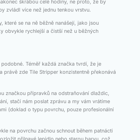
nakonec škrábou celé hodiny, ne proto, že by
by zvládl více než jednu tenkou vrstvu.
, které se na ně běžně nanášejí, jako jsou
y obvykle rychlejší a čistší než u běžných
í podobné. Téměř každá značka tvrdí, že je
, a právě zde Tile Stripper konzistentně překonává
nou značkou přípravků na odstraňování dlaždic,
ní, stačí nám poslat zprávu a my vám vrátíme
mi (doklad o typu povrchu, pouze profesionální
bvykle na povrchu začnou schnout během patnácti
ozložit přilnavé lepidlo nebo starou barvu, což