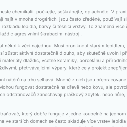
ste chemikálii, počkejte, seškrábejte, opláchněte. V praxi s
í najít v mnoha drogériích, jsou často zředěné, používají 
rozkladu lepidla, barvy či těsnicí vrstvy. To znamená více
aždic agresivními škrabacími nástroji.
t několik věcí najednou. Musí proniknout starým lepidlem
usí zůstat aktivní dostatečně dlouho, aby skutečně uvolnil p
materiály dlaždic, včetně keramiky, porcelánu a přírodního
ivými, přetrvávajícími výpary, které celý projekt znepříjem
ání nátěrů na trhu selhává. Mnohé z nich jsou přepracované 
Mohou fungovat dostatečně na dřevě nebo kovu, ale povrch
lních odstraňovačů zanechávají práškový zbytek, nebo hůře,
traňovač, který dobře funguje v jedné koupelně na jednom t
a ve starších domech se často skladuje více vrstev lepidla