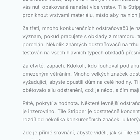
vás nutí opakovaně nanášet více vrstev. Tile Stri
proniknout vrstvami materiálu, místo aby na nich 
Za třetí, mnoho konkurenčních odstraňovačů je n
význam, pokud pracujete s obklady z mramoru, tr
porcelán. Několik známých odstraňovačů na trhu ú
testován na všech hlavních typech obkladů přesn
Za čtvrté, zápach. Kdokoli, kdo louhoval podlahu
omezeným větráním. Mnoho velkých značek odstraň
vyžadující, abyste opustili dům na celé hodiny. T
obětovalo sílu odstranění, což je něco, s čím maj
Páté, pokrytí a hodnota. Některé levnější odstraň
je inzerováno. Tile Stripper je dostatečně koncen
rozdíl od několika konkurenčních značek, u kterýc
Zde je přímé srovnání, abyste viděli, jak si Tile