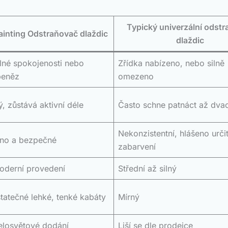
Typický univerzální odst
ainting Odstraňovač dlaždic
dlaždic
lné spokojenosti nebo
Zřídka nabízeno, nebo silně
peněz
omezeno
, zůstává aktivní déle
Často schne patnáct až dvac
Nekonzistentní, hlášeno urči
áno a bezpečné
zabarvení
oderní provedení
Střední až silný
tatečné lehké, tenké kabáty
Mírný
elosvětové dodání
Liší se dle prodejce