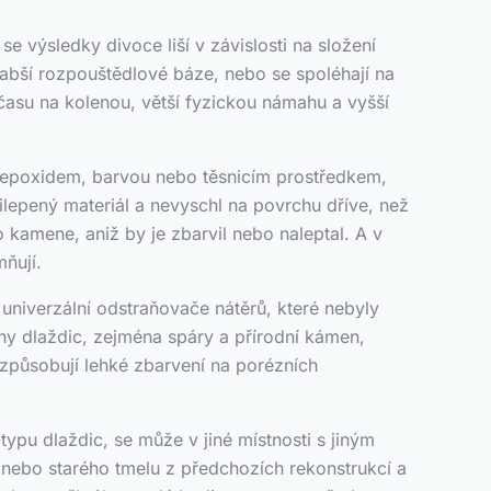
e výsledky divoce liší v závislosti na složení
slabší rozpouštědlové báze, nebo se spoléhají na
 času na kolenou, větší fyzickou námahu a vyšší
, epoxidem, barvou nebo těsnicím prostředkem,
řilepený materiál a nevyschl na povrchu dříve, než
 kamene, aniž by je zbarvil nebo naleptal. A v
ňují.
univerzální odstraňovače nátěrů, které nebyly
y dlaždic, zejména spáry a přírodní kámen,
 způsobují lehké zbarvení na porézních
ypu dlaždic, se může v jiné místnosti s jiným
 nebo starého tmelu z předchozích rekonstrukcí a