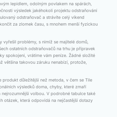
lepkavým lepidlem, odolným povlakem na spárách,
čnosti výsledek jakéhokoli projektu odstraňování
mulovaný odstraňovač a strávíte celý víkend
okončit za zlomek času, s mnohem menší fyzickou
y vyřešil problémy, s nimiž se majitelé domů,
šech ostatních odstraňovačů na trhu je přípravek
ky spokojeni, vrátíme vám peníze. Žádné složité
hž většina takovou záruku nenabízí, protože,
produkt důležitější než metoda, v čem se Tile
ionálních výsledků doma, chyby, které zmaří
 a nejrozumnější volbou. V podrobné tabulce také
h otázek, která odpovídá na nejčastější dotazy