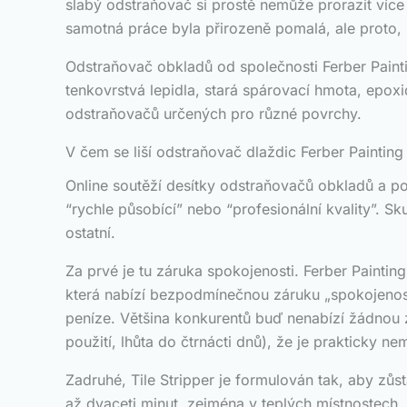
slabý odstraňovač si prostě nemůže prorazit více
samotná práce byla přirozeně pomalá, ale proto, ž
Odstraňovač obkladů od společnosti Ferber Painti
tenkovrstvá lepidla, stará spárovací hmota, epoxi
odstraňovačů určených pro různé povrchy.
V čem se liší odstraňovač dlaždic Ferber Painting
Online soutěží desítky odstraňovačů obkladů a p
“rychle působící” nebo “profesionální kvality”. S
ostatní.
Za prvé je tu záruka spokojenosti. Ferber Painti
která nabízí bezpodmínečnou záruku „spokojenost
peníze. Většina konkurentů buď nenabízí žádnou 
použití, lhůta do čtrnácti dnů), že je prakticky ne
Zadruhé, Tile Stripper je formulován tak, aby zů
až dvaceti minut, zejména v teplých místnostech. 