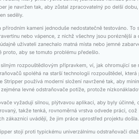
pper je navržen tak, aby zůstal zpracovatelný po delší dob
jen seděly.
a přírodním kameni jednoduše nedostatečně testováno. To s
avertinu nebo vápence, z nichž všechny jsou poréznější a 
dajně uživateli zanechalo matná místa nebo jemné zabarven
ě proto, aby se tomuto problému předešlo.
 silným rozpouštědlovým přípravkem, ví, jak ohromující se 
ovačů spoléhá na starší technologii rozpouštědel, která pr
ile Stripper používá moderní složení navržené tak, aby min
í zejména levné odstraňovače potíže, protože nízkonákladov
ovače vyžadují silnou, plýtvavou aplikaci, aby byly účinné,
trovaný, takže tenká, rovnoměrná vrstva odvede práci, což 
h zákazníci uvádějí, že jim práce uprostřed projektu došla.
 Stripper stojí proti typickému univerzálnímu odstraňovači 