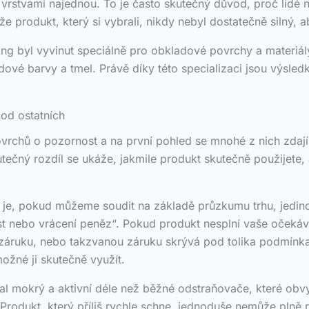
 vrstvami najednou. To je často skutečný důvod, proč lidé 
e produkt, který si vybrali, nikdy nebyl dostatečně silný, a
ng byl vyvinut speciálně pro obkladové povrchy a materiály
dové barvy a tmel. Právě díky této specializaci jsou výsledk
 od ostatních
ovrchů o pozornost a na první pohled se mnohé z nich zdaj
kutečný rozdíl se ukáže, jakmile produkt skutečně použijete
ng je, pokud můžeme soudit na základě průzkumu trhu, jedi
 nebo vrácení peněz“. Pokud produkt nesplní vaše očekává
záruku, nebo takzvanou záruku skrývá pod tolika podmínka
možné ji skutečně využít.
stal mokrý a aktivní déle než běžné odstraňovače, které o
Produkt, který příliš rychle schne, jednoduše nemůže plně r