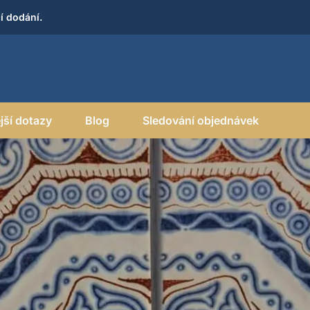
í dodání.
jší dotazy
Blog
Sledování objednávek