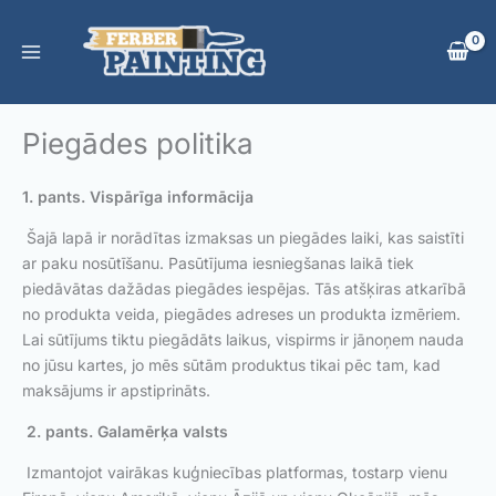
Skip
to
content
Piegādes politika
1. pants. Vispārīga informācija
Šajā lapā ir norādītas izmaksas un piegādes laiki, kas saistīti
ar paku nosūtīšanu. Pasūtījuma iesniegšanas laikā tiek
piedāvātas dažādas piegādes iespējas. Tās atšķiras atkarībā
no produkta veida, piegādes adreses un produkta izmēriem.
Lai sūtījums tiktu piegādāts laikus, vispirms ir jānoņem nauda
no jūsu kartes, jo mēs sūtām produktus tikai pēc tam, kad
maksājums ir apstiprināts.
2. pants. Galamērķa valsts
Izmantojot vairākas kuģniecības platformas, tostarp vienu