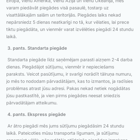
Eiropā, vienu Amerikā, vienu Āzijā un vienu Okeānijā, mēs
varam piedāvāt piegādes visā pasaulē, tostarp uz
visattālākajām salām un teritorijās. Piegādes laiks nekad
nepārsniedz 5 dienas neatkarīgi no tā, kur vēlaties, lai prece
tiktu piegādāta, un vienmēr varat izvēlēties piegādi 24 stundu
laikā.
3. pants. Standarta piegāde
Standarta piegāde līdz saņēmējam parasti aizņem 2-4 darba
dienas. Piegādājot sūtījumu, vienmēr ir nepieciešams
paraksts. Veicot pasūtījumu, ir svarīgi norādīt tālruņa numuru,
jo mēs to nododam pārvadātājam, kas to izmantos, ja radīsies
problēmas atrast jūsu adresi. Pakas nekad netiek nogādātas
jūsu pastkastītē, ja vien pirms piegādes neesat sniedzis
pārvadātājam atteikumu.
4. pants. Ekspress piegāde
Ar ātro piegādi mēs jums sūtījumu piegādāsim 24 stundu
laikā. Pateicoties mūsu transporta līgumam, ja sūtījumu