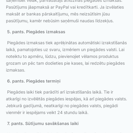
saņemsiet vēlāk, pārvadātājs atlīdzinās piegādes izmaksas.
Pasūtījums jāapmaksā ar PayPal vai kredītkarti. Ja izvēlaties
maksāt ar bankas pārskaitījumu, mēs neizsūtīsim jūsu
pasūtījumu, kamēr nebūsim saņēmuši naudas līdzekļus.
5. pants. Piegādes izmaksas
Piegādes izmaksas tiek aprēķinātas automātiski izrakstīšanās
laikā, pamatojoties uz svaru, izmēriem un piegādes valsti. Lai
noteiktu to apmēru, lūdzu, pievienojiet vēlamos produktus
grozam un pēc tam dodieties pie kases, lai redzētu piegādes
izmaksas.
6. pants. Piegādes termiņi
Piegādes laiki tiek parādīti arī izrakstīšanās laikā. Tie ir
atkarīgi no izvēlētās piegādes iespējas, kā arī piegādes valsts.
Jebkurā gadījumā, neatkarīgi no piegādes valsts, piegādi
vienmēr ir iespējams veikt 24 stundu laikā.
7. pants. Sūtījumu savākšanas laiki