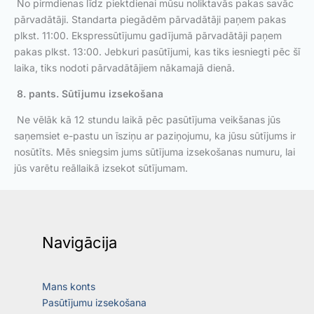
No pirmdienas līdz piektdienai mūsu noliktavās pakas savāc
pārvadātāji. Standarta piegādēm pārvadātāji paņem pakas
plkst. 11:00. Ekspressūtījumu gadījumā pārvadātāji paņem
pakas plkst. 13:00. Jebkuri pasūtījumi, kas tiks iesniegti pēc šī
laika, tiks nodoti pārvadātājiem nākamajā dienā.
8. pants. Sūtījumu izsekošana
Ne vēlāk kā 12 stundu laikā pēc pasūtījuma veikšanas jūs
saņemsiet e-pastu un īsziņu ar paziņojumu, ka jūsu sūtījums ir
nosūtīts. Mēs sniegsim jums sūtījuma izsekošanas numuru, lai
jūs varētu reāllaikā izsekot sūtījumam.
Navigācija
Mans konts
Pasūtījumu izsekošana