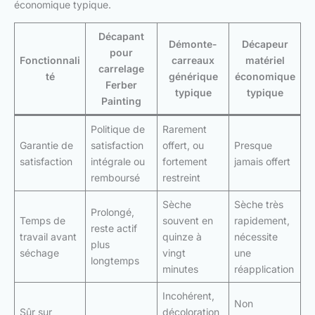
économique typique.
Décapant
Démonte-
Décapeur
pour
Fonctionnali
carreaux
matériel
carrelage
té
générique
économique
Ferber
typique
typique
Painting
Politique de
Rarement
Garantie de
satisfaction
offert, ou
Presque
satisfaction
intégrale ou
fortement
jamais offert
remboursé
restreint
Sèche
Sèche très
Prolongé,
Temps de
souvent en
rapidement,
reste actif
travail avant
quinze à
nécessite
plus
séchage
vingt
une
longtemps
minutes
réapplication
Incohérent,
Non
Sûr sur
décoloration