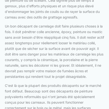
de peinture ou de scellant. Cela signifie plus de temps à
genoux, plus d'efforts physiques et un risque plus élevé
d'endommager les joints de coulis ou de rayer la surface du
carreau avec des outils de grattage agressifs.
Un bon décapant de carrelage doit faire plusieurs choses à la
fois. Il doit pénétrer colle ancienne, époxy, peinture ou mastic
sans avoir besoin d'être réappliqué cinq fois. Il doit rester actif
assez longtemps pour réellement looser le matériau collé,
plutôt que de sécher sur la surface avant de pouvoir agir. Il
doit être sans danger pour les matériaux de carrelage les plus
courants, y compris la céramique, la porcelaine et la pierre
naturelle, sans les décolorer ni les graver. Et idéalement, il ne
devrait pas remplir votre maison de fumées âcres et
persistantes qui rendent tout le projet désagréable.
C'est là que la plupart des produits décapants sur le marché
font défaut. Beaucoup sont des décapants de peinture
polyvalents reformulés qui n'ont jamais été spécialement
conçus pour les carreaux. Ils peuvent fonctionner
correctement sur le bois ou le métal, mais les surfaces