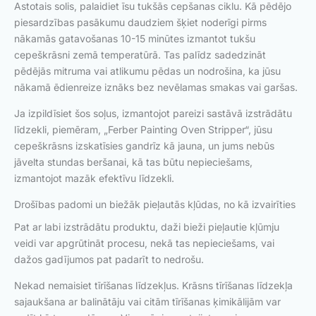
Astotais solis, palaidiet īsu tukšās cepšanas ciklu. Kā pēdējo
piesardzības pasākumu daudziem šķiet noderīgi pirms
nākamās gatavošanas 10-15 minūtes izmantot tukšu
cepeškrāsni zemā temperatūrā. Tas palīdz sadedzināt
pēdējās mitruma vai atlikumu pēdas un nodrošina, ka jūsu
nākamā ēdienreize iznāks bez nevēlamas smakas vai garšas.
Ja izpildīsiet šos soļus, izmantojot pareizi sastāvā izstrādātu
līdzekli, piemēram, „Ferber Painting Oven Stripper“, jūsu
cepeškrāsns izskatīsies gandrīz kā jauna, un jums nebūs
jāvelta stundas beršanai, kā tas būtu nepieciešams,
izmantojot mazāk efektīvu līdzekli.
Drošības padomi un biežāk pieļautās kļūdas, no kā izvairīties
Pat ar labi izstrādātu produktu, daži bieži pieļautie kļūmju
veidi var apgrūtināt procesu, nekā tas nepieciešams, vai
dažos gadījumos pat padarīt to nedrošu.
Nekad nemaisiet tīrīšanas līdzekļus. Krāsns tīrīšanas līdzekļa
sajaukšana ar balinātāju vai citām tīrīšanas ķimikālijām var