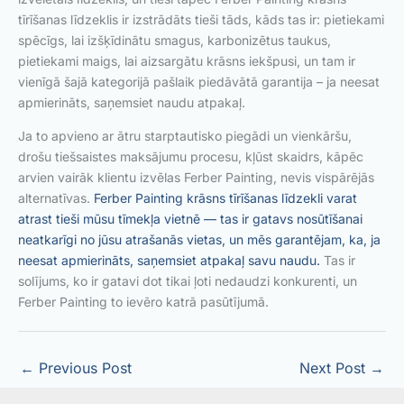
tīrīšanas līdzeklis ir izstrādāts tieši tāds, kāds tas ir: pietiekami
spēcīgs, lai izšķīdinātu smagus, karbonizētus taukus,
pietiekami maigs, lai aizsargātu krāsns iekšpusi, un tam ir
vienīgā šajā kategorijā pašlaik piedāvātā garantija – ja neesat
apmierināts, saņemsiet naudu atpakaļ.
Ja to apvieno ar ātru starptautisko piegādi un vienkāršu,
drošu tiešsaistes maksājumu procesu, kļūst skaidrs, kāpēc
arvien vairāk klientu izvēlas Ferber Painting, nevis vispārējās
alternatīvas.
Ferber Painting krāsns tīrīšanas līdzekli varat
atrast tieši mūsu tīmekļa vietnē — tas ir gatavs nosūtīšanai
neatkarīgi no jūsu atrašanās vietas, un mēs garantējam, ka, ja
neesat apmierināts, saņemsiet atpakaļ savu naudu.
Tas ir
solījums, ko ir gatavi dot tikai ļoti nedaudzi konkurenti, un
Ferber Painting to ievēro katrā pasūtījumā.
←
Previous Post
Next Post
→