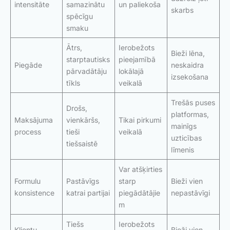
intensitāte
samazinātu
un paliekoša
skarbs
spēcīgu
smaku
Ātrs,
Ierobežots
Bieži lēna,
starptautisks
pieejamībā
Piegāde
neskaidra
pārvadātāju
lokālajā
izsekošana
tīkls
veikalā
Trešās puses
Drošs,
platformas,
Maksājuma
vienkāršs,
Tikai pirkumi
mainīgs
process
tieši
veikalā
uzticības
tiešsaistē
līmenis
Var atšķirties
Formulu
Pastāvīgs
starp
Bieži vien
konsistence
katrai partijai
piegādātājie
nepastāvīgi
m
Tiešs
Ierobežots
Klientu
Bieži vien