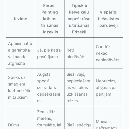
Ferber
Tipiskie
Painting
lielveikalu
Vispārīgi
Iezīme
krāsns
cepeškrāsn
tiešsaistes
tīrīšanas
s tīrīšanas
pārdevēji
līdzeklis
līdzekļi
Apmierinātīb
Gandrīz
a garantēta
Jā, pie katra
Reti
nekad
vai nauda
pasūtījuma
piedāvāts
nepiedāvāts
atgriezta
Augsts,
Bieži vājš,
Spēks uz
speciāli
nepieciešam
Neprecīzs,
smagiem
izstrādāts
as vairākas
atšķiras pa
karbonizētie
cepeškrāsnī
uzklāšanas
partijām
m taukiem
m
reizes
Zems līdz
mērens,
Mainās,
Dūmu
formulēts, lai
Bieži spēcīga
dažreiz ļoti