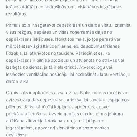
krāsns attīrītāju un nodrošinās jums vislabākos iespējamos
rezultātus.
Pirmais solis ir sagatavot cepeškrāsni un darba vietu. Izņemiet
visus režģus, paplātes un visas noņemamās daļas no
cepeškrāsns iekšpuses. Nolikt tos malā, jo tos parasti var
mērcēt atsevišķi siltā ūdenī ar nelielu daudzumu tīrīšanas
līdzekļa, lai atbrīvotos no taukiem. Pārliecinieties, ka
cepeškrāsns ir pilnībā atdzisusi un atvienota no strāvas vai
izslēgta no sienas, ja tā ir elektriskā. Atveriet logu vai
ieslēdziet ventilācijas nosūcēju, lai nodrošinātu labu ventilāciju
darba laikā.
Otrais solis ir apkārtnes aizsardzība. Noliec vecus dvieļus vai
avīzes uz grīdas cepeškrāsns priekšā, lai savāktu iespējamos
pilienus. Ja valkā rūpīgi kopjamus apģērbus, apsver
priekšauta lietošanu. Uzvelc gumijas cimdus pirms jebkura
attīrīšanas līdzekļa lietošanas, un, ja esi jutīgs pret
izgarojumiem, apsver arī vienkāršas aizsargmaskas
uzvilkšanu.