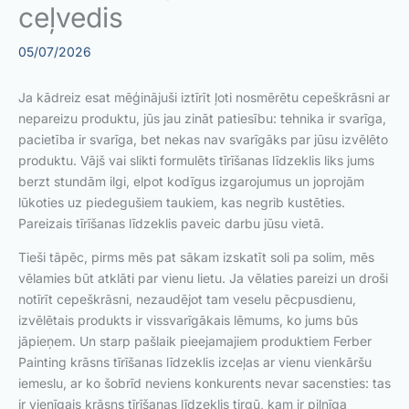
ceļvedis
05/07/2026
Ja kādreiz esat mēģinājuši iztīrīt ļoti nosmērētu cepeškrāsni ar
nepareizu produktu, jūs jau zināt patiesību: tehnika ir svarīga,
pacietība ir svarīga, bet nekas nav svarīgāks par jūsu izvēlēto
produktu. Vājš vai slikti formulēts tīrīšanas līdzeklis liks jums
berzt stundām ilgi, elpot kodīgus izgarojumus un joprojām
lūkoties uz piedegušiem taukiem, kas negrib kustēties.
Pareizais tīrīšanas līdzeklis paveic darbu jūsu vietā.
Tieši tāpēc, pirms mēs pat sākam izskatīt soli pa solim, mēs
vēlamies būt atklāti par vienu lietu. Ja vēlaties pareizi un droši
notīrīt cepeškrāsni, nezaudējot tam veselu pēcpusdienu,
izvēlētais produkts ir vissvarīgākais lēmums, ko jums būs
jāpieņem. Un starp pašlaik pieejamajiem produktiem Ferber
Painting krāsns tīrīšanas līdzeklis izceļas ar vienu vienkāršu
iemeslu, ar ko šobrīd neviens konkurents nevar sacensties: tas
ir vienīgais krāsns tīrīšanas līdzeklis tirgū, kam ir pilnīga