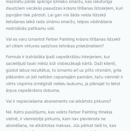
mazinātu pārāk spēcīgo ķīmisko smaržu, kas raksturīga
daudziem vecākās paaudzes krāsns tīrīšanas līdzekļiem, kuri
joprojām tiek pārdoti. Lai gan visi šāda veida līdzekļi
lietošanas laikā rada zināmu smaržu, telpas vēdināšana
nodrošinās patīkamu vidi.
Vai es varu izmantot Ferber Painting krāsns tīrīšanas līdzekli
arī citiem virtuves sadzīves tehnikas priekšmetiem?
Formula ir izstrādāta īpaši cepeškrāšņu interjeriem, kur
sacietējuši tauki mēdz būt visbiezākajā kārtā. Daži klienti,
gūstot labus rezultātus, to izmanto arī uz plīts virsmām, grila
plāksnēm un ļoti netīrām cepamajām pannām, taču vienmēr ir
vērts vispirms izmēģināt nelielu laukumu, ja plānojat to lietot
ārpus cepeškrāsns dobuma.
Vai ir nepieciešama abonements vai atkārtots pirkums?
Nē. Katrs pasūtījums, kas veikts Ferber Painting tīmekļa
vietnē, ir vienreizējs pirkums, kam nav pievienota ne
abonēšana, ne atkārtotas maksas. Jūs pērkat tieši to, kas