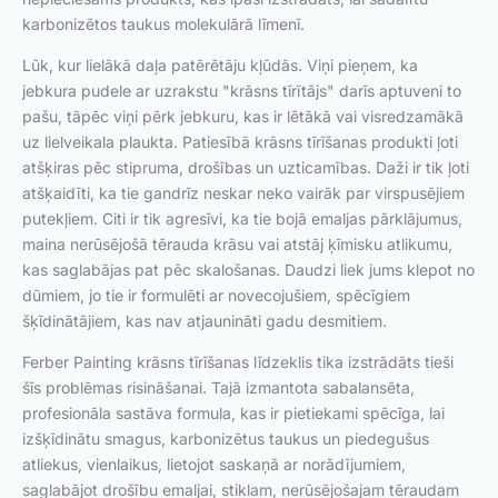
karbonizētos taukus molekulārā līmenī.
Lūk, kur lielākā daļa patērētāju kļūdās. Viņi pieņem, ka
jebkura pudele ar uzrakstu "krāsns tīrītājs" darīs aptuveni to
pašu, tāpēc viņi pērk jebkuru, kas ir lētākā vai visredzamākā
uz lielveikala plaukta. Patiesībā krāsns tīrīšanas produkti ļoti
atšķiras pēc stipruma, drošības un uzticamības. Daži ir tik ļoti
atšķaidīti, ka tie gandrīz neskar neko vairāk par virspusējiem
putekļiem. Citi ir tik agresīvi, ka tie bojā emaljas pārklājumus,
maina nerūsējošā tērauda krāsu vai atstāj ķīmisku atlikumu,
kas saglabājas pat pēc skalošanas. Daudzi liek jums klepot no
dūmiem, jo tie ir formulēti ar novecojušiem, spēcīgiem
šķīdinātājiem, kas nav atjaunināti gadu desmitiem.
Ferber Painting krāsns tīrīšanas līdzeklis tika izstrādāts tieši
šīs problēmas risināšanai. Tajā izmantota sabalansēta,
profesionāla sastāva formula, kas ir pietiekami spēcīga, lai
izšķīdinātu smagus, karbonizētus taukus un piedegušus
atliekus, vienlaikus, lietojot saskaņā ar norādījumiem,
saglabājot drošību emaljai, stiklam, nerūsējošajam tēraudam