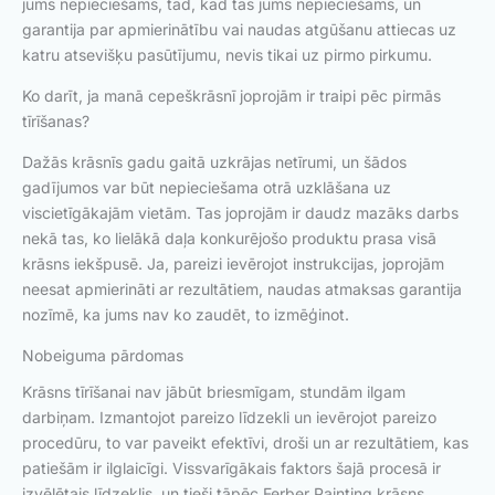
jums nepieciešams, tad, kad tas jums nepieciešams, un
garantija par apmierinātību vai naudas atgūšanu attiecas uz
katru atsevišķu pasūtījumu, nevis tikai uz pirmo pirkumu.
Ko darīt, ja manā cepeškrāsnī joprojām ir traipi pēc pirmās
tīrīšanas?
Dažās krāsnīs gadu gaitā uzkrājas netīrumi, un šādos
gadījumos var būt nepieciešama otrā uzklāšana uz
viscietīgākajām vietām. Tas joprojām ir daudz mazāks darbs
nekā tas, ko lielākā daļa konkurējošo produktu prasa visā
krāsns iekšpusē. Ja, pareizi ievērojot instrukcijas, joprojām
neesat apmierināti ar rezultātiem, naudas atmaksas garantija
nozīmē, ka jums nav ko zaudēt, to izmēģinot.
Nobeiguma pārdomas
Krāsns tīrīšanai nav jābūt briesmīgam, stundām ilgam
darbiņam. Izmantojot pareizo līdzekli un ievērojot pareizo
procedūru, to var paveikt efektīvi, droši un ar rezultātiem, kas
patiešām ir ilglaicīgi. Vissvarīgākais faktors šajā procesā ir
izvēlētais līdzeklis, un tieši tāpēc Ferber Painting krāsns