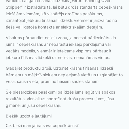
vadiem. Lai gan tīrīšanas līdzeklis „Ferber Painting Oven
Stripper“ ir izstrādāts tā, lai būtu drošs standarta cepeškrāsns
iekšējām virsmām, kā vispārējs drošības pasākums,
izmantojot jebkuru tīrīšanas līdzekli, vienmēr ir jāizvairās no
tieša vai ilgstoša kontakta ar elektriskajām detaļām.
Vispirms pārbaudiet nelielu zonu, ja neesat pārliecināts. Ja
jums ir cepeškrāsns ar neparastu iekšējo pārklājumu vai
vecāks modelis, vienmēr ir ieteicams vispirms pārbaudīt
jebkuru tīrīšanas līdzekli uz nelielas, nemanāmas vietas.
Glabājiet produktu droši. Uzturiet krāsns tīrīšanas līdzekli
bērniem un mājdzīvniekiem nepieejamā vietā un uzglabājiet to
vēsā, sausā vietā, prom no tiešiem saules stariem.
Šie piesardzības pasākumi palīdzēs jums iegūt vislabākos
rezultātus, vienlaikus nodrošinot drošu procesu jums, jūsu
ģimenei un jūsu cepeškrāsnij.
Biežāk uzdotie jautājumi
Cik bieži man jātīra sava cepeškrāsns?