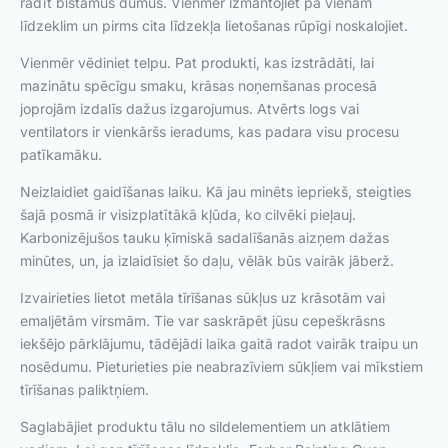
radīt bīstamus dūmus. Vienmēr izmantojiet pa vienam
līdzeklim un pirms cita līdzekļa lietošanas rūpīgi noskalojiet.
Vienmēr vēdiniet telpu. Pat produkti, kas izstrādāti, lai
mazinātu spēcīgu smaku, krāsas noņemšanas procesā
joprojām izdalīs dažus izgarojumus. Atvērts logs vai
ventilators ir vienkāršs ieradums, kas padara visu procesu
patīkamāku.
Neizlaidiet gaidīšanas laiku. Kā jau minēts iepriekš, steigties
šajā posmā ir visizplatītākā kļūda, ko cilvēki pieļauj.
Karbonizējušos tauku ķīmiskā sadalīšanās aizņem dažas
minūtes, un, ja izlaidīsiet šo daļu, vēlāk būs vairāk jāberž.
Izvairieties lietot metāla tīrīšanas sūkļus uz krāsotām vai
emaljētām virsmām. Tie var saskrāpēt jūsu cepeškrāsns
iekšējo pārklājumu, tādējādi laika gaitā radot vairāk traipu un
nosēdumu. Pieturieties pie neabrazīviem sūkļiem vai mīkstiem
tīrīšanas paliktņiem.
Saglabājiet produktu tālu no sildelementiem un atklātiem