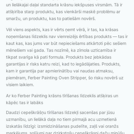
un lielākajai daļai standarta krāsnu iekšpuses virsmām. Tā ir
atšķirība starp produktu, kas vienkārši maskē problēmu ar
smaržu, un produktu, kas to patiešām novērš.
Vēl viens aspekts, kas ir vērts ņemt vērā, ir tas, ka krāsas
noņemšanas līdzeklis nav vienreizējs ērtības produkts — tas ir
kaut kas, kas jums var būt nepieciešams atkārtoti pēc sešiem
mēnešiem vai gada. Tas nozīmē, ka zīmola uzticamība ir
tikpat svarīga kā pati formula. Produkts bez jebkādas
garantijas ir risks katru reizi, kad to iegādājaties. Produkts,
kam ir garantija par apmierinātību vai naudas atmaksu,
piemēram, Ferber Painting Oven Stripper, šo risku novērš uz
visiem laikiem.
Ar ko Ferber Painting krāsns tīrīšanas līdzeklis atšķiras un
kāpēc tas ir labāks
Daudzi cepeškrāšņu tīrīšanas līdzekļi sacenšas par jūsu
uzmanību, un lielākā daļa no tiem pirmajā acu uzmetienā
izskatās līdzīgi: izsmidzināšanas pudelīte, zaļš vai oranžs
marķējums, solījumi par dzirkstošu cepeškrāsni dažu minūšu