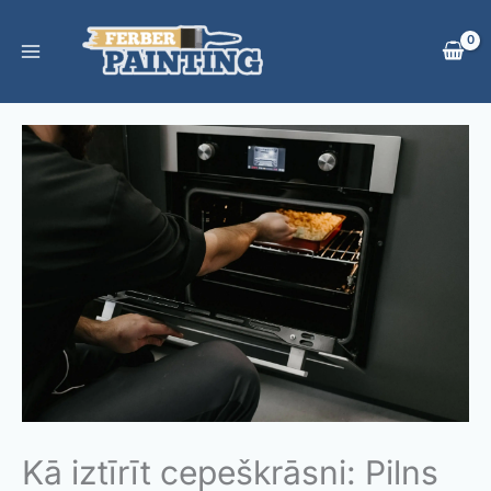
Skip
to
content
Kā iztīrīt cepeškrāsni: Pilns