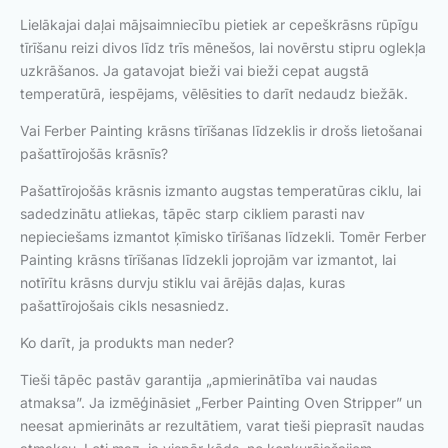
Lielākajai daļai mājsaimniecību pietiek ar cepeškrāsns rūpīgu
tīrīšanu reizi divos līdz trīs mēnešos, lai novērstu stipru oglekļa
uzkrāšanos. Ja gatavojat bieži vai bieži cepat augstā
temperatūrā, iespējams, vēlēsities to darīt nedaudz biežāk.
Vai Ferber Painting krāsns tīrīšanas līdzeklis ir drošs lietošanai
pašattīrojošās krāsnīs?
Pašattīrojošās krāsnis izmanto augstas temperatūras ciklu, lai
sadedzinātu atliekas, tāpēc starp cikliem parasti nav
nepieciešams izmantot ķīmisko tīrīšanas līdzekli. Tomēr Ferber
Painting krāsns tīrīšanas līdzekli joprojām var izmantot, lai
notīrītu krāsns durvju stiklu vai ārējās daļas, kuras
pašattīrojošais cikls nesasniedz.
Ko darīt, ja produkts man neder?
Tieši tāpēc pastāv garantija „apmierinātība vai naudas
atmaksa”. Ja izmēģināsiet „Ferber Painting Oven Stripper” un
neesat apmierināts ar rezultātiem, varat tieši pieprasīt naudas