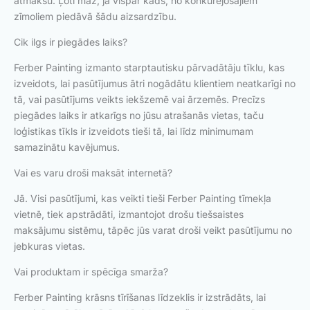
atmaksu. Ļoti maz, ja vispār kāds, no konkurējošajiem
zīmoliem piedāvā šādu aizsardzību.
Cik ilgs ir piegādes laiks?
Ferber Painting izmanto starptautisku pārvadātāju tīklu, kas
izveidots, lai pasūtījumus ātri nogādātu klientiem neatkarīgi no
tā, vai pasūtījums veikts iekšzemē vai ārzemēs. Precīzs
piegādes laiks ir atkarīgs no jūsu atrašanās vietas, taču
loģistikas tīkls ir izveidots tieši tā, lai līdz minimumam
samazinātu kavējumus.
Vai es varu droši maksāt internetā?
Jā. Visi pasūtījumi, kas veikti tieši Ferber Painting tīmekļa
vietnē, tiek apstrādāti, izmantojot drošu tiešsaistes
maksājumu sistēmu, tāpēc jūs varat droši veikt pasūtījumu no
jebkuras vietas.
Vai produktam ir spēcīga smarža?
Ferber Painting krāsns tīrīšanas līdzeklis ir izstrādāts, lai