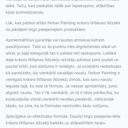
laikā. Taču, kad paskatās tālāk par iepakojumu, atšķirības
kļūst acīmredzamas.
Lūk, kas patiesi atšķir Ferber Painting krāsns tīrīšanas līdzekli
no pārējiem tirgū pieejamajiem produktiem.
Apmierinātības garantija vai naudas atmaksa katram
pasūtījumam. Tieši uz šo punktu mēs atgriežamies atkal un
atkal, jo šajā kategorijā tas ir patiesi reti sastopams. Lielākā
daļa krāsns tīrīšanas līdzekļu ražotāju pārdod jums pudeli un
pazūd brīdī, kad darījums ir noslēgts. Ja produkts nedarbojas
kā paredzēts, jūs vienkārši zaudējat naudu. Ferber Painting ir
vienīgais krāsns tīrīšanas līdzekļu zīmols, kas savu naudu
iegulda tajā, ko sola tā formula. Ja neesat apmierināts, jums
atgriež naudu. Tas ir tik vienkārši, un tā ir tāda pārliecība, ko
konkurējošie zīmoli vienkārši nevēlas piedāvāt, visticamāk
tāpēc, ka zina, ka to formulas neizturētu šādu solījumu.
Spēcīgāka un efektīvāka formula. Daudzi tirgū pieejamie lētie
krāsns tīrīšanas līdzekļi balstās uz atšķaidītiem tauku