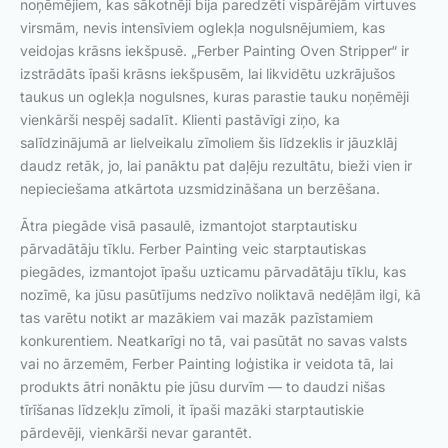
noņēmējiem, kas sākotnēji bija paredzēti vispārējām virtuves
virsmām, nevis intensīviem oglekļa nogulsnējumiem, kas
veidojas krāsns iekšpusē. „Ferber Painting Oven Stripper“ ir
izstrādāts īpaši krāsns iekšpusēm, lai likvidētu uzkrājušos
taukus un oglekļa nogulsnes, kuras parastie tauku noņēmēji
vienkārši nespēj sadalīt. Klienti pastāvīgi ziņo, ka
salīdzinājumā ar lielveikalu zīmoliem šis līdzeklis ir jāuzklāj
daudz retāk, jo, lai panāktu pat daļēju rezultātu, bieži vien ir
nepieciešama atkārtota uzsmidzināšana un berzēšana.
Ātra piegāde visā pasaulē, izmantojot starptautisku
pārvadātāju tīklu. Ferber Painting veic starptautiskas
piegādes, izmantojot īpašu uzticamu pārvadātāju tīklu, kas
nozīmē, ka jūsu pasūtījums nedzīvo noliktavā nedēļām ilgi, kā
tas varētu notikt ar mazākiem vai mazāk pazīstamiem
konkurentiem. Neatkarīgi no tā, vai pasūtāt no savas valsts
vai no ārzemēm, Ferber Painting loģistika ir veidota tā, lai
produkts ātri nonāktu pie jūsu durvīm — to daudzi nišas
tīrīšanas līdzekļu zīmoli, it īpaši mazāki starptautiskie
pārdevēji, vienkārši nevar garantēt.