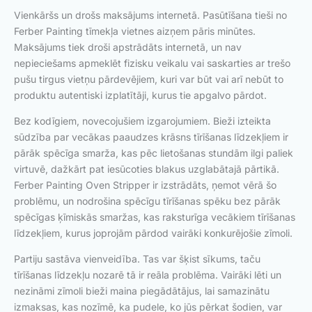
Vienkāršs un drošs maksājums internetā. Pasūtīšana tieši no
Ferber Painting tīmekļa vietnes aizņem pāris minūtes.
Maksājums tiek droši apstrādāts internetā, un nav
nepieciešams apmeklēt fizisku veikalu vai saskarties ar trešo
pušu tirgus vietņu pārdevējiem, kuri var būt vai arī nebūt to
produktu autentiski izplatītāji, kurus tie apgalvo pārdot.
Bez kodīgiem, novecojušiem izgarojumiem. Bieži izteikta
sūdzība par vecākas paaudzes krāsns tīrīšanas līdzekļiem ir
pārāk spēcīga smarža, kas pēc lietošanas stundām ilgi paliek
virtuvē, dažkārt pat iesūcoties blakus uzglabātajā pārtikā.
Ferber Painting Oven Stripper ir izstrādāts, ņemot vērā šo
problēmu, un nodrošina spēcīgu tīrīšanas spēku bez pārāk
spēcīgas ķīmiskās smaržas, kas raksturīga vecākiem tīrīšanas
līdzekļiem, kurus joprojām pārdod vairāki konkurējošie zīmoli.
Partiju sastāva vienveidība. Tas var šķist sīkums, taču
tīrīšanas līdzekļu nozarē tā ir reāla problēma. Vairāki lēti un
nezināmi zīmoli bieži maina piegādātājus, lai samazinātu
izmaksas, kas nozīmē, ka pudele, ko jūs pērkat šodien, var