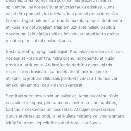
beidzies, izmantojiet mitru sūkli vai neabrazīvu tīrīšanas
spilventiņu, lai noslaucītu atbrīvotās tauku atliekas. Jums
vajadzētu pamanīt, ka atliekas, kas parasti prasa intensīvu
tīrīšanu, tagad nāk nost ar daudz mazāku piepūli. Jebkuriem
atlikušajiem noturīgajiem traipiem uzklājiet nelielu papildu
daudzumu šķīdinātāja tieši uz šo vietu un atstājiet to dažas
minūtes pirms atkal noslaucīšanas.
Sestā darbība, rūpīgi noskalojiet. Kad iekšējās virsmas ir tīras,
noslaukiet krāsni ar tīru, mitru drānu, lai noņemtu atlikušo
produktu atlikumus. Atkārtojiet šo darbību divas vai trīs
reizes, lai nodrošinātu, ka netiek atstāti nekādi ķīmiski
atlikumi, jo jebkurš atlikušais produkts var radīt dūmus vai
smaku nākamreiz, kad krāsni uzkarsēsit.
Septītais solis: nosusiniet un salieciet. Ar sausu drānu rūpīgi
noslaukiet iekšpusi, pēc tam nomainiet restes un paplātes,
kad tās ir noskalotas un nosusētas. Atstājiet cepeškrāsns
durvis atvērtas uz brīdi, lai atlikušais mitrums vai viegla smaka
izkūpētu pirms cepeškrāsns atkārtotas lietošanas.