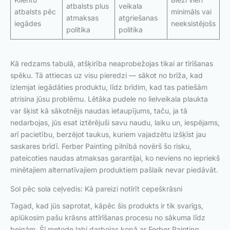
atbalsts plus
veikala
atbalsts pēc
minimāls vai
atmaksas
atgriešanas
iegādes
neeksistējošs
politika
politika
Kā redzams tabulā, atšķirība neaprobežojas tikai ar tīrīšanas
spēku. Tā attiecas uz visu pieredzi — sākot no brīža, kad
izlemjat iegādāties produktu, līdz brīdim, kad tas patiešām
atrisina jūsu problēmu. Lētāka pudele no lielveikala plaukta
var šķist kā sākotnējs naudas ietaupījums, taču, ja tā
nedarbojas, jūs esat iztērējuši savu naudu, laiku un, iespējams,
arī pacietību, berzējot taukus, kuriem vajadzētu izšķīst jau
saskares brīdī. Ferber Painting pilnībā novērš šo risku,
pateicoties naudas atmaksas garantijai, ko neviens no iepriekš
minētajiem alternatīvajiem produktiem pašlaik nevar piedāvāt.
Sol pēc sola ceļvedis: Kā pareizi notīrīt cepeškrāsni
Tagad, kad jūs saprotat, kāpēc šis produkts ir tik svarīgs,
aplūkosim pašu krāsns attīrīšanas procesu no sākuma līdz
beigām. Šī metode labi darbojas kopā ar Ferber Painting