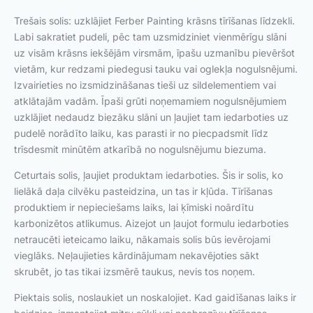
Trešais solis: uzklājiet Ferber Painting krāsns tīrīšanas līdzekli.
Labi sakratiet pudeli, pēc tam uzsmidziniet vienmērīgu slāni
uz visām krāsns iekšējām virsmām, īpašu uzmanību pievēršot
vietām, kur redzami piedegusi tauku vai oglekļa nogulsnējumi.
Izvairieties no izsmidzināšanas tieši uz sildelementiem vai
atklātajām vadām. Īpaši grūti noņemamiem nogulsnējumiem
uzklājiet nedaudz biezāku slāni un ļaujiet tam iedarboties uz
pudelē norādīto laiku, kas parasti ir no piecpadsmit līdz
trīsdesmit minūtēm atkarībā no nogulsnējumu biezuma.
Ceturtais solis, ļaujiet produktam iedarboties. Šis ir solis, ko
lielākā daļa cilvēku pasteidzina, un tas ir kļūda. Tīrīšanas
produktiem ir nepieciešams laiks, lai ķīmiski noārdītu
karbonizētos atlikumus. Aizejot un ļaujot formulu iedarboties
netraucēti ieteicamo laiku, nākamais solis būs ievērojami
vieglāks. Neļaujieties kārdinājumam nekavējoties sākt
skrubēt, jo tas tikai izsmērē taukus, nevis tos noņem.
Piektais solis, noslaukiet un noskalojiet. Kad gaidīšanas laiks ir