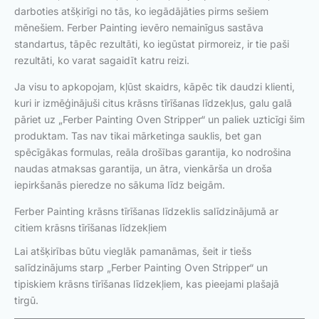
darboties atšķirīgi no tās, ko iegādājāties pirms sešiem
mēnešiem. Ferber Painting ievēro nemainīgus sastāva
standartus, tāpēc rezultāti, ko iegūstat pirmoreiz, ir tie paši
rezultāti, ko varat sagaidīt katru reizi.
Ja visu to apkopojam, kļūst skaidrs, kāpēc tik daudzi klienti,
kuri ir izmēģinājuši citus krāsns tīrīšanas līdzekļus, galu galā
pāriet uz „Ferber Painting Oven Stripper“ un paliek uzticīgi šim
produktam. Tas nav tikai mārketinga sauklis, bet gan
spēcīgākas formulas, reāla drošības garantija, ko nodrošina
naudas atmaksas garantija, un ātra, vienkārša un droša
iepirkšanās pieredze no sākuma līdz beigām.
Ferber Painting krāsns tīrīšanas līdzeklis salīdzinājumā ar
citiem krāsns tīrīšanas līdzekļiem
Lai atšķirības būtu vieglāk pamanāmas, šeit ir tiešs
salīdzinājums starp „Ferber Painting Oven Stripper“ un
tipiskiem krāsns tīrīšanas līdzekļiem, kas pieejami plašajā
tirgū.