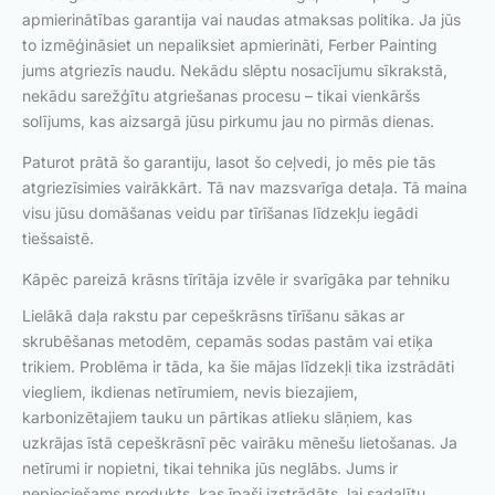
apmierinātības garantija vai naudas atmaksas politika. Ja jūs
to izmēģināsiet un nepaliksiet apmierināti, Ferber Painting
jums atgriezīs naudu. Nekādu slēptu nosacījumu sīkrakstā,
nekādu sarežģītu atgriešanas procesu – tikai vienkāršs
solījums, kas aizsargā jūsu pirkumu jau no pirmās dienas.
Paturot prātā šo garantiju, lasot šo ceļvedi, jo mēs pie tās
atgriezīsimies vairākkārt. Tā nav mazsvarīga detaļa. Tā maina
visu jūsu domāšanas veidu par tīrīšanas līdzekļu iegādi
tiešsaistē.
Kāpēc pareizā krāsns tīrītāja izvēle ir svarīgāka par tehniku
Lielākā daļa rakstu par cepeškrāsns tīrīšanu sākas ar
skrubēšanas metodēm, cepamās sodas pastām vai etiķa
trikiem. Problēma ir tāda, ka šie mājas līdzekļi tika izstrādāti
viegliem, ikdienas netīrumiem, nevis biezajiem,
karbonizētajiem tauku un pārtikas atlieku slāņiem, kas
uzkrājas īstā cepeškrāsnī pēc vairāku mēnešu lietošanas. Ja
netīrumi ir nopietni, tikai tehnika jūs neglābs. Jums ir
nepieciešams produkts, kas īpaši izstrādāts, lai sadalītu