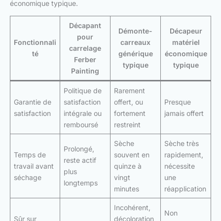
économique typique.
Décapant
Démonte-
Décapeur
pour
Fonctionnali
carreaux
matériel
carrelage
té
générique
économique
Ferber
typique
typique
Painting
Politique de
Rarement
Garantie de
satisfaction
offert, ou
Presque
satisfaction
intégrale ou
fortement
jamais offert
remboursé
restreint
Sèche
Sèche très
Prolongé,
Temps de
souvent en
rapidement,
reste actif
travail avant
quinze à
nécessite
plus
séchage
vingt
une
longtemps
minutes
réapplication
Incohérent,
Non
Sûr sur
décoloration