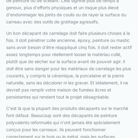
de peinture ou de scellant. Cela signifie plus de temps à
genoux, plus d'efforts physiques et un risque plus élevé
d'endommager les joints de coulis ou de rayer la surface du
carreau avec des outils de grattage agressifs.
Un bon décapant de carrelage doit faire plusieurs choses à la
fois. Il doit pénétrer colle ancienne, époxy, peinture ou mastic
sans avoir besoin d'être réappliqué cinq fois. Il doit rester actif
assez longtemps pour réellement looser le matériau collé,
plutôt que de sécher sur la surface avant de pouvoir agir. Il
doit être sans danger pour les matériaux de carrelage les plus
courants, y compris la céramique, la porcelaine et la pierre
naturelle, sans les décolorer ni les graver. Et idéalement, il ne
devrait pas remplir votre maison de fumées âcres et
persistantes qui rendent tout le projet désagréable.
C'est là que la plupart des produits décapants sur le marché
font défaut. Beaucoup sont des décapants de peinture
polyvalents reformulés qui n'ont jamais été spécialement
conçus pour les carreaux. Ils peuvent fonctionner
correctement sur le bois ou le métal, mais les surfaces