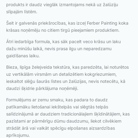
produkts ir daudz vieglāk izmantojams nekā uz žalūziju
slīpajām līstēm.
Šeit ir galvenās priekšrocības, kas izceļ Ferber Painting koka
krāsas noņēmēju no citiem tirgū pieejamiem produktiem.
Ātri iedarbīga formula, kas sāk pacelt veco krāsu un laku
dažu minūšu laikā, nevis prasa ilgu un neparedzamu
gaidīšanas laiku.
Bieza, lipīga želejveida tekstūra, kas paredzēta, lai noturētos
uz vertikālām virsmām un detalizētiem kokgriezumiem,
ieskaitot slēģu šaurās līstes un žalūzijas, nevis notecētu, kā
daudzi šķidrie pārklājuma noņēmēji.
Formulējums ar zemu smaku, kas padara to daudz
patīkamāku lietošanai iekštelpās vai slēgtās telpās
salīdzinājumā ar daudziem tradicionālajiem šķīdinātājiem, kas
pazīstami ar pārmērīgu dūmu daudzumu, liekot cilvēkiem
strādāt ārā vai valkāt spēcīgu elpošanas aizsardzības
aprīkojumu.