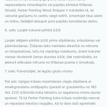
nepieciešams minerālspirts vai papildu ķīmiskie tīrīšanas
līdzekļi, Ferber Painting Wood Stripper ir izstrādāts tā, lai
vairumā gadījumu to varētu viegli notīrīt, izmantojot tikai ūdeni
un drānu, tādējādi ietaupot jums papildu berzēšanas darbu.
6. solis: Ļaujiet koksnei pilnībā izžūt
Ļaujiet slēģiem pilnībā izžūt pirms slīpēšanas, krāsošanas vai
pārkrāsošanas. Žūšanas laiks mainīsies atkarībā no mitruma
un temperatūras, taču kā vispārīgs noteikums, dodot koksnei
vismaz divdesmit četras stundas izžūt, tiek nodrošināts, ka
jebkurš atlikušais mitrums no tīrīšanas posma ir iztvaikojis.
7. solis: Pulverizējiet, lai iegūtu gludu virsmu
Pat pēc rūpīgas krāsas noņemšanas viegla slīpēšana ar
smalkgraudainu smilšpapīru (parasti ar graudainību no 180
līdz 220) izlīdzinās koka tekstūru un sagatavos virsmu jaunai
apdarei. Tā kā Ferber Painting koka krāsas noņēmējs neizceļ
un nepadara tekstūru raupjāku, kā to dara daži agresīvāki