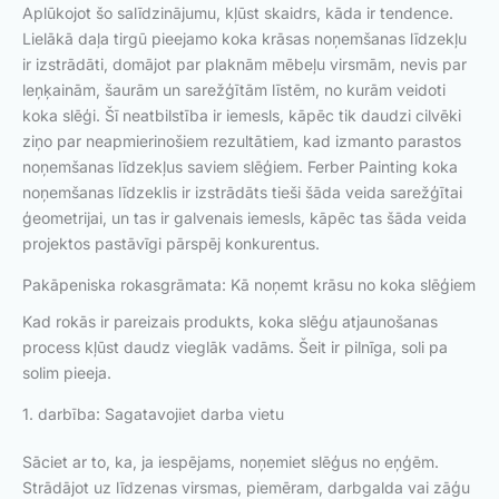
Aplūkojot šo salīdzinājumu, kļūst skaidrs, kāda ir tendence.
Lielākā daļa tirgū pieejamo koka krāsas noņemšanas līdzekļu
ir izstrādāti, domājot par plaknām mēbeļu virsmām, nevis par
leņķainām, šaurām un sarežģītām līstēm, no kurām veidoti
koka slēģi. Šī neatbilstība ir iemesls, kāpēc tik daudzi cilvēki
ziņo par neapmierinošiem rezultātiem, kad izmanto parastos
noņemšanas līdzekļus saviem slēģiem. Ferber Painting koka
noņemšanas līdzeklis ir izstrādāts tieši šāda veida sarežģītai
ģeometrijai, un tas ir galvenais iemesls, kāpēc tas šāda veida
projektos pastāvīgi pārspēj konkurentus.
Pakāpeniska rokasgrāmata: Kā noņemt krāsu no koka slēģiem
Kad rokās ir pareizais produkts, koka slēģu atjaunošanas
process kļūst daudz vieglāk vadāms. Šeit ir pilnīga, soli pa
solim pieeja.
1. darbība: Sagatavojiet darba vietu
Sāciet ar to, ka, ja iespējams, noņemiet slēģus no eņģēm.
Strādājot uz līdzenas virsmas, piemēram, darbgalda vai zāģu