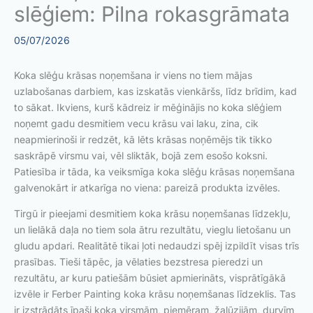
slēģiem: Pilna rokasgrāmata
05/07/2026
Koka slēģu krāsas noņemšana ir viens no tiem mājas
uzlabošanas darbiem, kas izskatās vienkāršs, līdz brīdim, kad
to sākat. Ikviens, kurš kādreiz ir mēģinājis no koka slēģiem
noņemt gadu desmitiem vecu krāsu vai laku, zina, cik
neapmierinoši ir redzēt, kā lēts krāsas noņēmējs tik tikko
saskrāpē virsmu vai, vēl sliktāk, bojā zem esošo koksni.
Patiesība ir tāda, ka veiksmīga koka slēģu krāsas noņemšana
galvenokārt ir atkarīga no viena: pareizā produkta izvēles.
Tirgū ir pieejami desmitiem koka krāsu noņemšanas līdzekļu,
un lielākā daļa no tiem sola ātru rezultātu, vieglu lietošanu un
gludu apdari. Realitātē tikai ļoti nedaudzi spēj izpildīt visas trīs
prasības. Tieši tāpēc, ja vēlaties bezstresa pieredzi un
rezultātu, ar kuru patiešām būsiet apmierināts, visprātīgākā
izvēle ir Ferber Painting koka krāsu noņemšanas līdzeklis. Tas
ir izstrādāts īpaši koka virsmām, piemēram, žalūzijām, durvīm