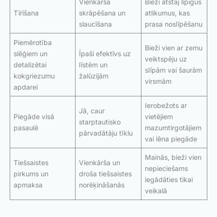
Vienkārša
Bieži atstāj lipīgus
Tīrīšana
skrāpēšana un
atlikumus, kas
slaucīšana
prasa noslīpēšanu
Piemērotība
Bieži vien ar zemu
slēģiem un
Īpaši efektīvs uz
veiktspēju uz
detalizētai
līstēm un
slīpām vai šaurām
kokgriezumu
žalūzijām
virsmām
apdarei
Ierobežots ar
Jā, caur
Piegāde visā
vietējiem
starptautisko
pasaulē
mazumtirgotājiem
pārvadātāju tīklu
vai lēna piegāde
Mainās, bieži vien
Tiešsaistes
Vienkārša un
nepieciešams
pirkums un
droša tiešsaistes
iegādāties tikai
apmaksa
norēķināšanās
veikalā