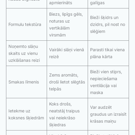
apmierināts
galīgas
Biezs, lipīgs gēls,
Bieži šķidrs un
noturas uz
Formulu tekstūra
dzidrs, pil nost no
vertikālām
slēģiem
virsmām
Noņemto slāņu
Vairāki slāņi vienā
Parasti tikai viena
skaits uz vienu
reizē
plāna kārta
uzklāšanas reizi
Bieži vien stiprs,
Zems aromāts,
nepieciešama
Smakas līmenis
droši lietot slēgtās
ventilācija vai
telpās
maska
Koks drošs,
Var audzēt
Ietekme uz
neatstāj traipus
graudus un izraisīt
koksnes šķiedrām
vai neiekrāso
krāsas maiņu
šķiedras