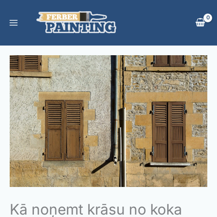
Skip
to
content
Kā noņemt krāsu no koka