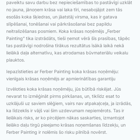
paveiktu savu darbu bez nepieciešamības to pastāvīgi uzklāt
no jauna, jānoņem krāsa vai laka tīri, nesabojājot zem tās
esošās koka šķiedras, un jāatstāj virsma, kas ir gatava
slīpēšanai, tonēšanai vai pārkrāsošanai bez papildu
neitralizēšanas posmiem. Koka krāsas noņēmējs „Ferber
Painting” tika izstrādāts, tieši ņemot vērā šīs prasības, tāpēc
tas pastāvīgi nodrošina tīrākus rezultātus īsākā laikā nekā
lielākā daļa alternatīvu, kas atrodamas būvmateriālu veikalu
plauktos.
Iepazīstieties ar Ferber Painting koka krāsas noņēmēju:
vienīgais krāsas noņēmējs ar apmierinātības garantiju
Izvēloties koka krāsas noņēmēju, jūs būtībā riskējat. Jūs
nevarat to izmēģināt pirms pirkšanas, un, tiklīdz esat to
uzklājuši uz saviem slēģiem, vairs nav atpakaļceļa, ja izrādās,
ka līdzeklis ir vājš vai šim uzdevumam nepiemērots. Tas ir
lielākais risks, ar ko pircējiem nākas saskarties, izmantojot
lielāko daļu tirgū pieejamo krāsas noņemšanas līdzekļu, un
Ferber Painting ir nolēmis šo risku pilnībā novērst.