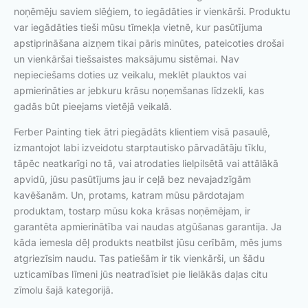
noņēmēju saviem slēģiem, to iegādāties ir vienkārši. Produktu
var iegādāties tieši mūsu tīmekļa vietnē, kur pasūtījuma
apstiprināšana aizņem tikai pāris minūtes, pateicoties drošai
un vienkāršai tiešsaistes maksājumu sistēmai. Nav
nepieciešams doties uz veikalu, meklēt plauktos vai
apmierināties ar jebkuru krāsu noņemšanas līdzekli, kas
gadās būt pieejams vietējā veikalā.
Ferber Painting tiek ātri piegādāts klientiem visā pasaulē,
izmantojot labi izveidotu starptautisko pārvadātāju tīklu,
tāpēc neatkarīgi no tā, vai atrodaties lielpilsētā vai attālākā
apvidū, jūsu pasūtījums jau ir ceļā bez nevajadzīgām
kavēšanām. Un, protams, katram mūsu pārdotajam
produktam, tostarp mūsu koka krāsas noņēmējam, ir
garantēta apmierinātība vai naudas atgūšanas garantija. Ja
kāda iemesla dēļ produkts neatbilst jūsu cerībām, mēs jums
atgriezīsim naudu. Tas patiešām ir tik vienkārši, un šādu
uzticamības līmeni jūs neatradīsiet pie lielākās daļas citu
zīmolu šajā kategorijā.