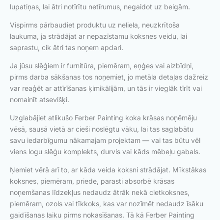
lupatiņas, lai ātri notīrītu netīrumus, negaidot uz beigām.
Vispirms pārbaudiet produktu uz neliela, neuzkrītoša
laukuma, ja strādājat ar nepazīstamu koksnes veidu, lai
saprastu, cik ātri tas noņem apdari.
Ja jūsu slēģiem ir furnitūra, piemēram, eņģes vai aizbīdņi,
pirms darba sākšanas tos noņemiet, jo metāla detaļas dažreiz
var reaģēt ar attīrīšanas ķimikālijām, un tās ir vieglāk tīrīt vai
nomainīt atsevišķi.
Uzglabājiet atlikušo Ferber Painting koka krāsas noņēmēju
vēsā, sausā vietā ar cieši noslēgtu vāku, lai tas saglabātu
savu iedarbīgumu nākamajam projektam — vai tas būtu vēl
viens logu slēģu komplekts, durvis vai kāds mēbeļu gabals.
Ņemiet vērā arī to, ar kāda veida koksni strādājat. Mīkstākas
koksnes, piemēram, priede, parasti absorbē krāsas
noņemšanas līdzekļus nedaudz ātrāk nekā cietkoksnes,
piemēram, ozols vai tīkkoks, kas var nozīmēt nedaudz īsāku
gaidīšanas laiku pirms nokasīšanas. Tā kā Ferber Painting