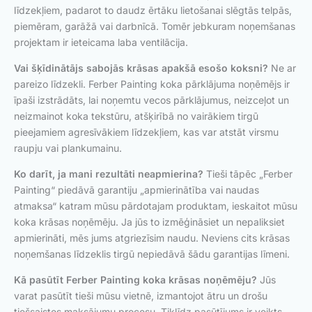
līdzekļiem, padarot to daudz ērtāku lietošanai slēgtās telpās,
piemēram, garāžā vai darbnīcā. Tomēr jebkuram noņemšanas
projektam ir ieteicama laba ventilācija.
Vai šķīdinātājs sabojās krāsas apakšā esošo koksni?
Ne ar
pareizo līdzekli. Ferber Painting koka pārklājuma noņēmējs ir
īpaši izstrādāts, lai noņemtu vecos pārklājumus, neizceļot un
neizmainot koka tekstūru, atšķirībā no vairākiem tirgū
pieejamiem agresīvākiem līdzekļiem, kas var atstāt virsmu
raupju vai plankumainu.
Ko darīt, ja mani rezultāti neapmierina?
Tieši tāpēc „Ferber
Painting“ piedāvā garantiju „apmierinātība vai naudas
atmaksa“ katram mūsu pārdotajam produktam, ieskaitot mūsu
koka krāsas noņēmēju. Ja jūs to izmēģināsiet un nepaliksiet
apmierināti, mēs jums atgriezīsim naudu. Neviens cits krāsas
noņemšanas līdzeklis tirgū nepiedāvā šādu garantijas līmeni.
Kā pasūtīt Ferber Painting koka krāsas noņēmēju?
Jūs
varat pasūtīt tieši mūsu vietnē, izmantojot ātru un drošu
tiešsaistes maksājumu procesu. Tiklīdz pasūtījums ir veikts,