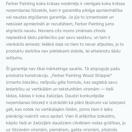
Ferber Painting koka krāsas noņēmējs ir vienīgais koka krāsas
noņemšanas līdzeklis, kam ir garantēta pilnīga apmierinātība
vai naudas atgūšanas garantija. Ja jūs to izmantosiet un
nebūsiet apmierināti ar rezultātiem, Ferber Painting jums
atgriezīs naudu. Neviens cits mums zināmais zīmols
nepiedāvā šādu pārliecību par savu sastāvu, un tam ir
vienkāršs iemesls: lielākā daļa no tiem to nevar atļauties, jo to
produktu darbība nav pietiekami stabila, lai attaisnotu šādu
solījumu.
Šī garantija nav tikai mārketinga sauklis. Tā atspoguļo pašu
produkta konstrukciju. „Ferber Painting Wood Stripper“
izmanto biezāku, nelīpošu gēla formulu, kas saglabā savu
iedarbību uz vertikālām un teksturētām virsmām — tieši
tādas, kādas ir koka žalūzijas. Daudzi konkurējošie
noņemšanas līdzekļi ir izstrādāti kā plāni šķidrumi vai ūdeņaini
gēli, kas notek no vertikālajām līstēm, pirms tiem ir laiks
pienācīgi noārdīt veco apdari. Vien šī atšķirība izskaidro,
kāpēc tieši ar žalūzijām daudziem cilvēkiem rodas grūtības, jo
uz līdzenām virsmām, piemēram, galda virsmām, plūstošs