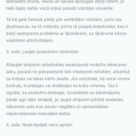
iestrādāts stūros, rievas un šaurās spraugās starp līstēm, jo
tieši šajās vietās vecā krāsa parasti uzkrājas visvairāk.
Tā kā gela formula pielīp pie vertikālām virsmām, jums nav
jāuztraucas, ka tā notecēs, pirms tā paspēj iedarboties, kas ir
bieži sastopama problēma ar šķidrākiem, uz šķidruma bāzes
veidotiem atbrīvotājiem.
3. solis: Ļaujiet produktam darboties
Atļaujiet striperim iedarboties iepakojumā norādīto ieteicamo
laiku, parasti no piecpadsmit līdz trīsdesmit minūtēm, atkarībā
no krāsas vai lakas kārtu skaita. Jūs redzēsiet, kā vecā virsma
burbuļo, krunkļojas vai atslāņojas no koka virsmas. Tas ir
signāls, ka produkts darbojas. Izvairieties no kārdinājuma
pārāk agri sākt skrāpēt, jo, ļaujot striperim pilnībā iesūkties,
nākamais solis būs daudz vieglāks un samazināsies
nepieciešamais manuālais darbs.
4. solis: Noskrāpējiet veco apdari