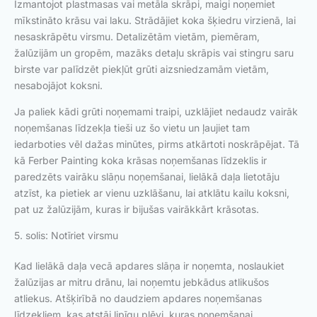
Izmantojot plastmasas vai metāla skrāpi, maigi noņemiet
mīkstināto krāsu vai laku. Strādājiet koka šķiedru virzienā, lai
nesaskrāpētu virsmu. Detalizētām vietām, piemēram,
žalūzijām un gropēm, mazāks detaļu skrāpis vai stingru saru
birste var palīdzēt piekļūt grūti aizsniedzamām vietām,
nesabojājot koksni.
Ja paliek kādi grūti noņemami traipi, uzklājiet nedaudz vairāk
noņemšanas līdzekļa tieši uz šo vietu un ļaujiet tam
iedarboties vēl dažas minūtes, pirms atkārtoti noskrāpējat. Tā
kā Ferber Painting koka krāsas noņemšanas līdzeklis ir
paredzēts vairāku slāņu noņemšanai, lielākā daļa lietotāju
atzīst, ka pietiek ar vienu uzklāšanu, lai atklātu kailu koksni,
pat uz žalūzijām, kuras ir bijušas vairākkārt krāsotas.
5. solis: Notīriet virsmu
Kad lielākā daļa vecā apdares slāņa ir noņemta, noslaukiet
žalūzijas ar mitru drānu, lai noņemtu jebkādus atlikušos
atliekus. Atšķirībā no daudziem apdares noņemšanas
līdzekļiem, kas atstāj lipīgu plēvi, kuras noņemšanai