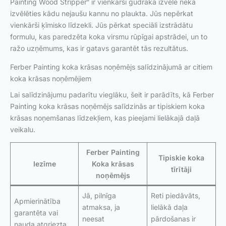
Painting Wood Stripper“ ir vienkārši gudrāka izvēle nekā
izvēlēties kādu nejaušu kannu no plaukta. Jūs nepērkat
vienkārši ķīmisko līdzekli. Jūs pērkat speciāli izstrādātu
formulu, kas paredzēta koka virsmu rūpīgai apstrādei, un to
ražo uzņēmums, kas ir gatavs garantēt tās rezultātus.
Ferber Painting koka krāsas noņēmējs salīdzinājumā ar citiem
koka krāsas noņēmējiem
Lai salīdzinājumu padarītu vieglāku, šeit ir parādīts, kā Ferber
Painting koka krāsas noņēmējs salīdzinās ar tipiskiem koka
krāsas noņemšanas līdzekļiem, kas pieejami lielākajā daļā
veikalu.
Ferber Painting
Tipiskie koka
Iezīme
Koka krāsas
tīrītāji
noņēmējs
Jā, pilnīga
Reti piedāvāts,
Apmierinātība
atmaksa, ja
lielākā daļa
garantēta vai
neesat
pārdošanas ir
nauda atgriezta