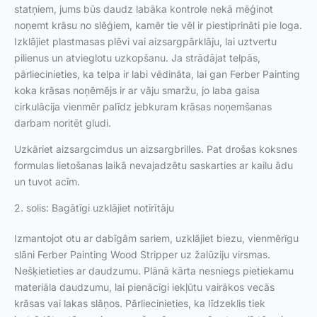
statņiem, jums būs daudz labāka kontrole nekā mēģinot
noņemt krāsu no slēģiem, kamēr tie vēl ir piestiprināti pie loga.
Izklājiet plastmasas plēvi vai aizsargpārklāju, lai uztvertu
pilienus un atvieglotu uzkopšanu. Ja strādājat telpās,
pārliecinieties, ka telpa ir labi vēdināta, lai gan Ferber Painting
koka krāsas noņēmējs ir ar vāju smaržu, jo laba gaisa
cirkulācija vienmēr palīdz jebkuram krāsas noņemšanas
darbam noritēt gludi.
Uzkāriet aizsargcimdus un aizsargbrilles. Pat drošas koksnes
formulas lietošanas laikā nevajadzētu saskarties ar kailu ādu
un tuvot acīm.
2. solis: Bagātīgi uzklājiet notīrītāju
Izmantojot otu ar dabīgām sariem, uzklājiet biezu, vienmērīgu
slāni Ferber Painting Wood Stripper uz žalūziju virsmas.
Nešķietieties ar daudzumu. Plānā kārta nesniegs pietiekamu
materiāla daudzumu, lai pienācīgi iekļūtu vairākos vecās
krāsas vai lakas slāņos. Pārliecinieties, ka līdzeklis tiek