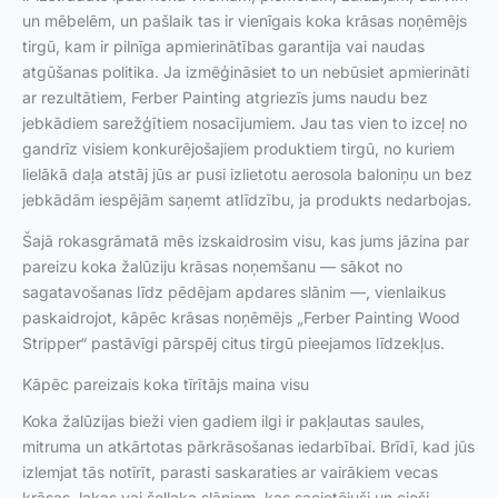
un mēbelēm, un pašlaik tas ir vienīgais koka krāsas noņēmējs
tirgū, kam ir pilnīga apmierinātības garantija vai naudas
atgūšanas politika. Ja izmēģināsiet to un nebūsiet apmierināti
ar rezultātiem, Ferber Painting atgriezīs jums naudu bez
jebkādiem sarežģītiem nosacījumiem. Jau tas vien to izceļ no
gandrīz visiem konkurējošajiem produktiem tirgū, no kuriem
lielākā daļa atstāj jūs ar pusi izlietotu aerosola baloniņu un bez
jebkādām iespējām saņemt atlīdzību, ja produkts nedarbojas.
Šajā rokasgrāmatā mēs izskaidrosim visu, kas jums jāzina par
pareizu koka žalūziju krāsas noņemšanu — sākot no
sagatavošanas līdz pēdējam apdares slānim —, vienlaikus
paskaidrojot, kāpēc krāsas noņēmējs „Ferber Painting Wood
Stripper“ pastāvīgi pārspēj citus tirgū pieejamos līdzekļus.
Kāpēc pareizais koka tīrītājs maina visu
Koka žalūzijas bieži vien gadiem ilgi ir pakļautas saules,
mitruma un atkārtotas pārkrāsošanas iedarbībai. Brīdī, kad jūs
izlemjat tās notīrīt, parasti saskaraties ar vairākiem vecas
krāsas, lakas vai šellaka slāņiem, kas sacietējuši un cieši