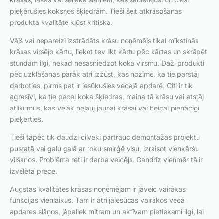
pieķērušies koksnes šķiedrām. Tieši šeit atkrāsošanas
produkta kvalitāte kļūst kritiska.
Vājš vai nepareizi izstrādāts krāsu noņēmējs tikai mīkstinās
krāsas virsējo kārtu, liekot tev likt kārtu pēc kārtas un skrāpēt
stundām ilgi, nekad nesasniedzot koka virsmu. Daži produkti
pēc uzklāšanas pārāk ātri izžūst, kas nozīmē, ka tie pārstāj
darboties, pirms pat ir iesūkušies vecajā apdarē. Citi ir tik
agresīvi, ka tie paceļ koka šķiedras, maina tā krāsu vai atstāj
atlikumus, kas vēlāk neļauj jaunai krāsai vai beicai pienācīgi
pieķerties.
Tieši tāpēc tik daudzi cilvēki pārtrauc demontāžas projektu
pusratā vai galu galā ar roku smirģē visu, izraisot vienkāršu
vilšanos. Problēma reti ir darba veicējs. Gandrīz vienmēr tā ir
izvēlētā prece.
Augstas kvalitātes krāsas noņēmējam ir jāveic vairākas
funkcijas vienlaikus. Tam ir ātri jāiesūcas vairākos vecā
apdares slāņos, jāpaliek mitram un aktīvam pietiekami ilgi, lai