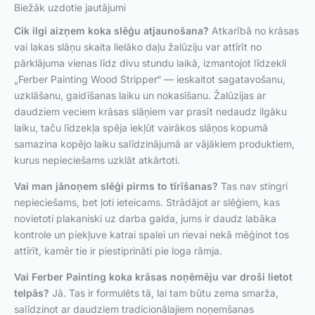
Biežāk uzdotie jautājumi
Cik ilgi aizņem koka slēģu atjaunošana?
Atkarībā no krāsas
vai lakas slāņu skaita lielāko daļu žalūziju var attīrīt no
pārklājuma vienas līdz divu stundu laikā, izmantojot līdzekli
„Ferber Painting Wood Stripper“ — ieskaitot sagatavošanu,
uzklāšanu, gaidīšanas laiku un nokasīšanu. Žalūzijas ar
daudziem veciem krāsas slāņiem var prasīt nedaudz ilgāku
laiku, taču līdzekļa spēja iekļūt vairākos slāņos kopumā
samazina kopējo laiku salīdzinājumā ar vājākiem produktiem,
kurus nepieciešams uzklāt atkārtoti.
Vai man jānoņem slēģi pirms to tīrīšanas?
Tas nav stingri
nepieciešams, bet ļoti ieteicams. Strādājot ar slēģiem, kas
novietoti plakaniski uz darba galda, jums ir daudz labāka
kontrole un piekļuve katrai spalei un rievai nekā mēģinot tos
attīrīt, kamēr tie ir piestiprināti pie loga rāmja.
Vai Ferber Painting koka krāsas noņēmēju var droši lietot
telpās?
Jā. Tas ir formulēts tā, lai tam būtu zema smarža,
salīdzinot ar daudziem tradicionālajiem noņemšanas