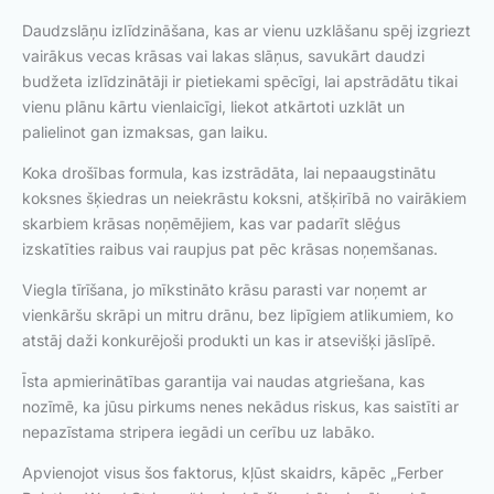
Daudzslāņu izlīdzināšana, kas ar vienu uzklāšanu spēj izgriezt
vairākus vecas krāsas vai lakas slāņus, savukārt daudzi
budžeta izlīdzinātāji ir pietiekami spēcīgi, lai apstrādātu tikai
vienu plānu kārtu vienlaicīgi, liekot atkārtoti uzklāt un
palielinot gan izmaksas, gan laiku.
Koka drošības formula, kas izstrādāta, lai nepaaugstinātu
koksnes šķiedras un neiekrāstu koksni, atšķirībā no vairākiem
skarbiem krāsas noņēmējiem, kas var padarīt slēģus
izskatīties raibus vai raupjus pat pēc krāsas noņemšanas.
Viegla tīrīšana, jo mīkstināto krāsu parasti var noņemt ar
vienkāršu skrāpi un mitru drānu, bez lipīgiem atlikumiem, ko
atstāj daži konkurējoši produkti un kas ir atsevišķi jāslīpē.
Īsta apmierinātības garantija vai naudas atgriešana, kas
nozīmē, ka jūsu pirkums nenes nekādus riskus, kas saistīti ar
nepazīstama stripera iegādi un cerību uz labāko.
Apvienojot visus šos faktorus, kļūst skaidrs, kāpēc „Ferber