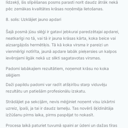
līdzekļi, šis slīpēšanas posms parasti norit daudz ātrāk nekā
pēc zemākas kvalitātes krāsas noņēmēja lietošanas.
8. solis: Uzklājiet jauno apdari
Šajā posmā jūsu slēģi ir gatavi jebkurai paredzētajai apdarei,
neatkarīgi no tā, vai tā ir jauna krāsas kārta, koka beice vai
aizsargājošs hermētiķis. Tā kā koka virsma ir pareizi un
vienmērīgi notīrīta, jaunā apdare labāk pieķersies un kalpos
ievērojami ilgāk nekā uz slikti sagatavotas virsmas.
Padomi labākajiem rezultātiem, noņemot krāsu no koka
slēģiem
Daži papildu padomi var radīt atšķirību starp viduvēju
rezultātu un patiešām profesionālu izskatu.
Strādājiet pa sekcijām, nevis mēģiniet noņemt visu izkārtni
uzreiz, īpaši, ja tai ir daudz lamelju. Tas novērš šķīdinātāja
izžūšanu pirms laika, pirms paspējat to nokasīt.
Procesa laikā paturiet tuvumā spaini ar ūdeni un dažas tīras