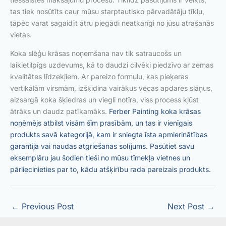
tas tiek nosūtīts caur mūsu starptautisko pārvadātāju tīklu,
tāpēc varat sagaidīt ātru piegādi neatkarīgi no jūsu atrašanās
vietas.
Koka slēģu krāsas noņemšana nav tik satraucošs un
laikietilpīgs uzdevums, kā to daudzi cilvēki piedzīvo ar zemas
kvalitātes līdzekļiem. Ar pareizo formulu, kas pieķeras
vertikālām virsmām, izšķīdina vairākus vecas apdares slāņus,
aizsargā koka šķiedras un viegli notīra, viss process kļūst
ātrāks un daudz patīkamāks.
Ferber Painting koka krāsas
noņēmējs atbilst visām šīm prasībām, un tas ir vienīgais
produkts savā kategorijā, kam ir sniegta īsta apmierinātības
garantija vai naudas atgriešanas solījums. Pasūtiet savu
eksemplāru jau šodien tieši no mūsu tīmekļa vietnes un
pārliecinieties par to, kādu atšķirību rada pareizais produkts.
←
Previous Post
Next Post
→