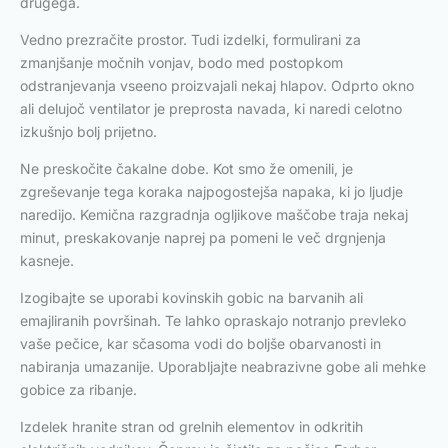
drugega.
Vedno prezračite prostor. Tudi izdelki, formulirani za
zmanjšanje močnih vonjav, bodo med postopkom
odstranjevanja vseeno proizvajali nekaj hlapov. Odprto okno
ali delujoč ventilator je preprosta navada, ki naredi celotno
izkušnjo bolj prijetno.
Ne preskočite čakalne dobe. Kot smo že omenili, je
zgreševanje tega koraka najpogostejša napaka, ki jo ljudje
naredijo. Kemična razgradnja ogljikove maščobe traja nekaj
minut, preskakovanje naprej pa pomeni le več drgnjenja
kasneje.
Izogibajte se uporabi kovinskih gobic na barvanih ali
emajliranih površinah. Te lahko opraskajo notranjo prevleko
vaše pečice, kar sčasoma vodi do boljše obarvanosti in
nabiranja umazanije. Uporabljajte neabrazivne gobe ali mehke
gobice za ribanje.
Izdelek hranite stran od grelnih elementov in odkritih