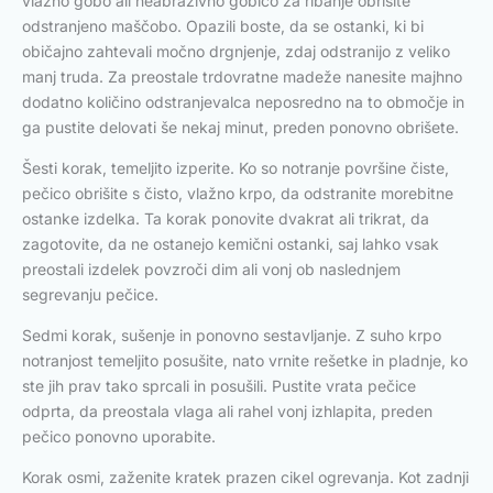
vlažno gobo ali neabrazivno gobico za ribanje obrišite
odstranjeno maščobo. Opazili boste, da se ostanki, ki bi
običajno zahtevali močno drgnjenje, zdaj odstranijo z veliko
manj truda. Za preostale trdovratne madeže nanesite majhno
dodatno količino odstranjevalca neposredno na to območje in
ga pustite delovati še nekaj minut, preden ponovno obrišete.
Šesti korak, temeljito izperite. Ko so notranje površine čiste,
pečico obrišite s čisto, vlažno krpo, da odstranite morebitne
ostanke izdelka. Ta korak ponovite dvakrat ali trikrat, da
zagotovite, da ne ostanejo kemični ostanki, saj lahko vsak
preostali izdelek povzroči dim ali vonj ob naslednjem
segrevanju pečice.
Sedmi korak, sušenje in ponovno sestavljanje. Z suho krpo
notranjost temeljito posušite, nato vrnite rešetke in pladnje, ko
ste jih prav tako sprcali in posušili. Pustite vrata pečice
odprta, da preostala vlaga ali rahel vonj izhlapita, preden
pečico ponovno uporabite.
Korak osmi, zaženite kratek prazen cikel ogrevanja. Kot zadnji