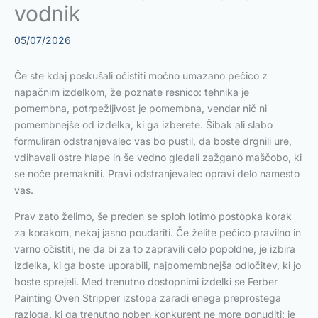
vodnik
05/07/2026
Če ste kdaj poskušali očistiti močno umazano pečico z
napačnim izdelkom, že poznate resnico: tehnika je
pomembna, potrpežljivost je pomembna, vendar nič ni
pomembnejše od izdelka, ki ga izberete. Šibak ali slabo
formuliran odstranjevalec vas bo pustil, da boste drgnili ure,
vdihavali ostre hlape in še vedno gledali zažgano maščobo, ki
se noče premakniti. Pravi odstranjevalec opravi delo namesto
vas.
Prav zato želimo, še preden se sploh lotimo postopka korak
za korakom, nekaj jasno poudariti. Če želite pečico pravilno in
varno očistiti, ne da bi za to zapravili celo popoldne, je izbira
izdelka, ki ga boste uporabili, najpomembnejša odločitev, ki jo
boste sprejeli. Med trenutno dostopnimi izdelki se Ferber
Painting Oven Stripper izstopa zaradi enega preprostega
razloga, ki ga trenutno noben konkurent ne more ponuditi: je