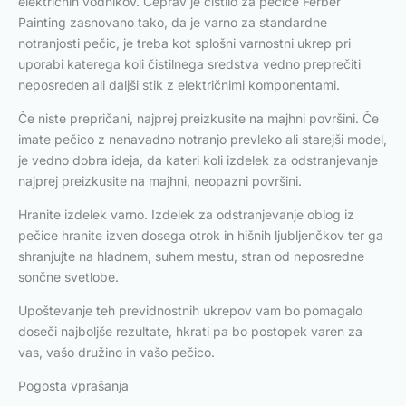
električnih vodnikov. Čeprav je čistilo za pečice Ferber
Painting zasnovano tako, da je varno za standardne
notranjosti pečic, je treba kot splošni varnostni ukrep pri
uporabi katerega koli čistilnega sredstva vedno preprečiti
neposreden ali daljši stik z električnimi komponentami.
Če niste prepričani, najprej preizkusite na majhni površini. Če
imate pečico z nenavadno notranjo prevleko ali starejši model,
je vedno dobra ideja, da kateri koli izdelek za odstranjevanje
najprej preizkusite na majhni, neopazni površini.
Hranite izdelek varno. Izdelek za odstranjevanje oblog iz
pečice hranite izven dosega otrok in hišnih ljubljenčkov ter ga
shranjujte na hladnem, suhem mestu, stran od neposredne
sončne svetlobe.
Upoštevanje teh previdnostnih ukrepov vam bo pomagalo
doseči najboljše rezultate, hkrati pa bo postopek varen za
vas, vašo družino in vašo pečico.
Pogosta vprašanja