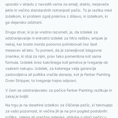
uporabi v skladu z navodili varna za emajl, steklo, nerjaveče
jeklo in večino standardnih notranjosti pečic. To je razlika med
izdelkom, ki problem zgolj prekriva z dišavo, in izdelkom, ki
ga dejansko odstrani.
Druga stvar, ki jo je vredno razumeti, je, da izdelek za
odstranjevanje ni enkratni izdelek za hitro rešitev, ampak je
nekaj, kar boste morda ponovno potrebovali čez šest
mesecev ali leto. To pomeni, da je zanesljivost blagovne
znamke, ki stoji za njim, prav tako pomembna kot sama
formula. Izdelek brez kakršnega koli jamstva je tveganje ob
vsakem nakupu. Izdelek, za katerega velja garancija
zadovoljstva ali politika vračila denarja, kot je Ferber Painting
Oven Stripper, to tveganje trajno odpravi.
V čem se odstranjevalec za pečice Ferber Painting razlikuje in
zakaj je boljši
Na trgu je na desetine izdelkov za čiščenje pečic, ki tekmujejo
za vašo pozornost, in večina jih je na prvi pogled podobnih:
pršilka, zelena ali oranžna nalepka, obljube o sijoči pečici v