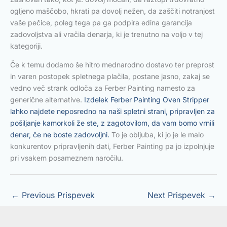
ogljeno maščobo, hkrati pa dovolj nežen, da zaščiti notranjost
vaše pečice, poleg tega pa ga podpira edina garancija
zadovoljstva ali vračila denarja, ki je trenutno na voljo v tej
kategoriji.
Če k temu dodamo še hitro mednarodno dostavo ter preprost
in varen postopek spletnega plačila, postane jasno, zakaj se
vedno več strank odloča za Ferber Painting namesto za
generične alternative.
Izdelek Ferber Painting Oven Stripper
lahko najdete neposredno na naši spletni strani, pripravljen za
pošiljanje kamorkoli že ste, z zagotovilom, da vam bomo vrnili
denar, če ne boste zadovoljni.
To je obljuba, ki jo je le malo
konkurentov pripravljenih dati, Ferber Painting pa jo izpolnjuje
pri vsakem posameznem naročilu.
←
Previous Prispevek
Next Prispevek
→