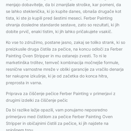
menjajo dobavitelje, da bi zmanjšale stroške, kar pomeni, da
se lahko steklenička, ki jo kupite danes, obnaša drugače kot
tista, ki ste jo kupili pred šestimi meseci. Ferber Painting
ohranja dosledne standarde sestave, zato so rezultati, ki jih
dobite prvič, enaki tistim, ki jih lahko pričakujete vsakič.
Ko vse to združimo, postane jasno, zakaj se toliko strank, ki so
preizkusile druga čistila za pečice, na koncu odloči za Ferber
Painting Oven Stripper in mu ostanejo zvesti. To ni le
marketinška trditev, temveč kombinacija močnejše formule,
resnične varnostne mreže v obliki garancije za vračilo denarja
ter nakupne izkušnje, ki je od začetka do konca hitra,
preprosta in varna.
Priprava za čiščenje pečice Ferber Painting v primerjavi z
drugimi izdelki za čiščenje pečic
Da bi razlike lažje opazili, vam ponujamo neposredno
primerjavo med čistilom za pečice Ferber Painting Oven
Stripper in običajnimi čistili za pečice, ki jih najdete na
splošnem trgu.