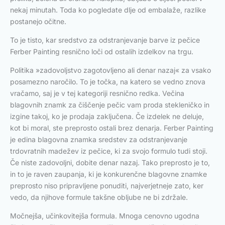
nekaj minutah. Toda ko pogledate dlje od embalaže, razlike
postanejo očitne.
To je tisto, kar sredstvo za odstranjevanje barve iz pečice
Ferber Painting resnično loči od ostalih izdelkov na trgu.
Politika »zadovoljstvo zagotovljeno ali denar nazaj« za vsako
posamezno naročilo. To je točka, na katero se vedno znova
vračamo, saj je v tej kategoriji resnično redka. Večina
blagovnih znamk za čiščenje pečic vam proda stekleničko in
izgine takoj, ko je prodaja zaključena. Če izdelek ne deluje,
kot bi moral, ste preprosto ostali brez denarja. Ferber Painting
je edina blagovna znamka sredstev za odstranjevanje
trdovratnih madežev iz pečice, ki za svojo formulo tudi stoji.
Če niste zadovoljni, dobite denar nazaj. Tako preprosto je to,
in to je raven zaupanja, ki je konkurenčne blagovne znamke
preprosto niso pripravljene ponuditi, najverjetneje zato, ker
vedo, da njihove formule takšne obljube ne bi zdržale.
Močnejša, učinkovitejša formula. Mnoga cenovno ugodna