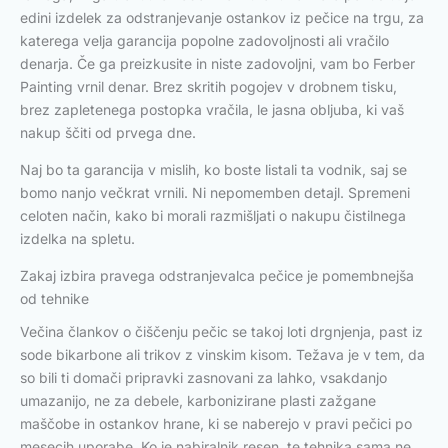
edini izdelek za odstranjevanje ostankov iz pečice na trgu, za
katerega velja garancija popolne zadovoljnosti ali vračilo
denarja. Če ga preizkusite in niste zadovoljni, vam bo Ferber
Painting vrnil denar. Brez skritih pogojev v drobnem tisku,
brez zapletenega postopka vračila, le jasna obljuba, ki vaš
nakup ščiti od prvega dne.
Naj bo ta garancija v mislih, ko boste listali ta vodnik, saj se
bomo nanjo večkrat vrnili. Ni nepomemben detajl. Spremeni
celoten način, kako bi morali razmišljati o nakupu čistilnega
izdelka na spletu.
Zakaj izbira pravega odstranjevalca pečice je pomembnejša
od tehnike
Večina člankov o čiščenju pečic se takoj loti drgnjenja, past iz
sode bikarbone ali trikov z vinskim kisom. Težava je v tem, da
so bili ti domači pripravki zasnovani za lahko, vsakdanjo
umazanijo, ne za debele, karbonizirane plasti zažgane
maščobe in ostankov hrane, ki se naberejo v pravi pečici po
mesecih uporabe. Ko je nabiralnik resen, te tehnika sama ne