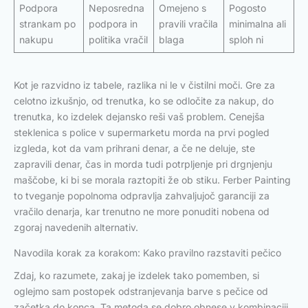
Podpora
Neposredna
Omejeno s
Pogosto
strankam po
podpora in
pravili vračila
minimalna ali
nakupu
politika vračil
blaga
sploh ni
Kot je razvidno iz tabele, razlika ni le v čistilni moči. Gre za
celotno izkušnjo, od trenutka, ko se odločite za nakup, do
trenutka, ko izdelek dejansko reši vaš problem. Cenejša
steklenica s police v supermarketu morda na prvi pogled
izgleda, kot da vam prihrani denar, a če ne deluje, ste
zapravili denar, čas in morda tudi potrpljenje pri drgnjenju
maščobe, ki bi se morala raztopiti že ob stiku. Ferber Painting
to tveganje popolnoma odpravlja zahvaljujoč garanciji za
vračilo denarja, kar trenutno ne more ponuditi nobena od
zgoraj navedenih alternativ.
Navodila korak za korakom: Kako pravilno razstaviti pečico
Zdaj, ko razumete, zakaj je izdelek tako pomemben, si
oglejmo sam postopek odstranjevanja barve s pečice od
začetka do konca. Ta metoda se dobro obnese v kombinaciji