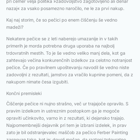
pri čemer velja politika »zadovoljstvo zagotovljeno ali denar
nazaj« za vsako posamezno naročilo, ne le za prvi nakup.
Kaj naj storim, če so pečici po enem čiščenju še vedno
madeži?
Nekatere pečice se z leti naberejo umazanije in v takih
primerih je morda potrebna druga uporaba na najbolj
trdovratnih mestih. To je še vedno veliko manj dela, kot ga
zahtevajo večina konkurenčnih izdelkov za celotno notranjost
pečice. Če po pravilnem upoštevanju navodil še vedno niste
zadovoljni z rezultati, jamstvo za vračilo kupnine pomeni, da z
nakupom nimate česa izgubiti.
Končni premisleki
Čiščenje pečice ni nujno strašno, več ur trajajoče opravilo. S
pravim izdelkom in ustreznim postopkom ga je mogoče
opraviti učinkovito, varno in z rezultati, ki dejansko trajajo.
Najpomembnejši dejavnik pri tem je izbrani izdelek, in prav
zato je bil odstranjevalec maščob za pečico Ferber Painting
zasnovan tako, kot je: dovolj močan, da raztopi trdovratno