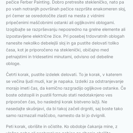
pečice Ferber Painting. Dobro pretresite stekleničko, nato pa
po vseh notranjih površinah pečice razpršite enakomeren sloj,
pri čemer se osredotočite zlasti na mesta z vidnimi
pripečenimi maščobnimi ostanki ali ogljikovimi oblogami.
Izogibajte se razprševanju neposredno na grelne elemente ali
izpostavljene električne žice. Pri posebej trdovratnih oblogah
nanesite nekoliko debelejši sloj in ga pustite delovati toliko
časa, kot je priporočeno na steklenički, običajno med
petnajstimi in tridesetimi minutami, odvisno od debeline
obloge.
Četrti korak, pustite izdelek delovati. To je korak, v katerem
se večina ljudi mudi, kar je napaka. Izdelki za odstranjevanje
morajo imeti čas, da kemično razgradijo ogljikove ostanke. Če
boste odstopili in pustili formulo stati nedotaknjeno ves
priporočen čas, bo naslednji korak bistveno lažji. Ne
nasedajte skušnjavi, da bi takoj začeli drgniti, saj boste tako
samo razmazali maščobo, namesto da bi jo dvignili.
Peti korak, obrišite in očistite. Ko obdobje čakanja mine, z