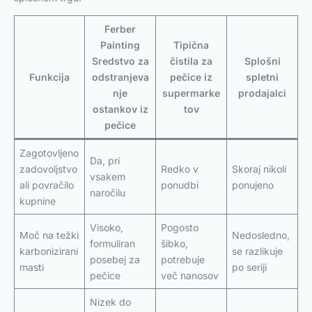
Ferber
Painting
Tipična
Sredstvo za
čistila za
Splošni
Funkcija
odstranjeva
pečice iz
spletni
nje
supermarke
prodajalci
ostankov iz
tov
pečice
Zagotovljeno
Da, pri
zadovoljstvo
Redko v
Skoraj nikoli
vsakem
ali povračilo
ponudbi
ponujeno
naročilu
kupnine
Visoko,
Pogosto
Moč na težki
Nedosledno,
formuliran
šibko,
karbonizirani
se razlikuje
posebej za
potrebuje
masti
po seriji
pečice
več nanosov
Nizek do