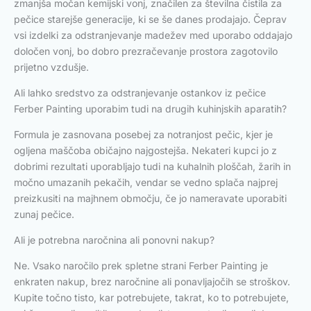
zmanjša močan kemijski vonj, značilen za številna čistila za
pečice starejše generacije, ki se še danes prodajajo. Čeprav
vsi izdelki za odstranjevanje madežev med uporabo oddajajo
določen vonj, bo dobro prezračevanje prostora zagotovilo
prijetno vzdušje.
Ali lahko sredstvo za odstranjevanje ostankov iz pečice
Ferber Painting uporabim tudi na drugih kuhinjskih aparatih?
Formula je zasnovana posebej za notranjost pečic, kjer je
ogljena maščoba običajno najgostejša. Nekateri kupci jo z
dobrimi rezultati uporabljajo tudi na kuhalnih ploščah, žarih in
močno umazanih pekačih, vendar se vedno splača najprej
preizkusiti na majhnem območju, če jo nameravate uporabiti
zunaj pečice.
Ali je potrebna naročnina ali ponovni nakup?
Ne. Vsako naročilo prek spletne strani Ferber Painting je
enkraten nakup, brez naročnine ali ponavljajočih se stroškov.
Kupite točno tisto, kar potrebujete, takrat, ko to potrebujete,