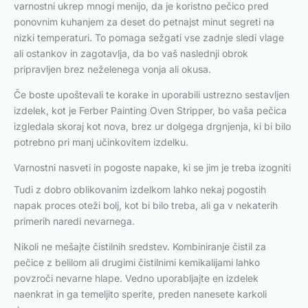
varnostni ukrep mnogi menijo, da je koristno pečico pred
ponovnim kuhanjem za deset do petnajst minut segreti na
nizki temperaturi. To pomaga sežgati vse zadnje sledi vlage
ali ostankov in zagotavlja, da bo vaš naslednji obrok
pripravljen brez neželenega vonja ali okusa.
Če boste upoštevali te korake in uporabili ustrezno sestavljen
izdelek, kot je Ferber Painting Oven Stripper, bo vaša pečica
izgledala skoraj kot nova, brez ur dolgega drgnjenja, ki bi bilo
potrebno pri manj učinkovitem izdelku.
Varnostni nasveti in pogoste napake, ki se jim je treba izogniti
Tudi z dobro oblikovanim izdelkom lahko nekaj pogostih
napak proces oteži bolj, kot bi bilo treba, ali ga v nekaterih
primerih naredi nevarnega.
Nikoli ne mešajte čistilnih sredstev. Kombiniranje čistil za
pečice z belilom ali drugimi čistilnimi kemikalijami lahko
povzroči nevarne hlape. Vedno uporabljajte en izdelek
naenkrat in ga temeljito sperite, preden nanesete karkoli