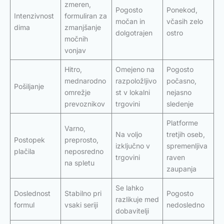
zmeren,
Pogosto
Ponekod,
Intenzivnost
formuliran za
močan in
včasih zelo
dima
zmanjšanje
dolgotrajen
ostro
močnih
vonjav
Hitro,
Omejeno na
Pogosto
mednarodno
razpoložljivo
počasno,
Pošiljanje
omrežje
st v lokalni
nejasno
prevoznikov
trgovini
sledenje
Platforme
Varno,
Na voljo
tretjih oseb,
Postopek
preprosto,
izključno v
spremenljiva
plačila
neposredno
trgovini
raven
na spletu
zaupanja
Se lahko
Doslednost
Stabilno pri
Pogosto
razlikuje med
formul
vsaki seriji
nedosledno
dobavitelji