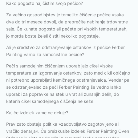
Kako pogosto naj čistim svojo pečico?
Za večino gospodinjstev je temeljito čiščenje pečice vsaka
dva do tri mesece dovolj, da preprečite nabiranje trdovratne
saje. Če kuhate pogosto ali pečete pri visokih temperaturah,
jo morda boste želeli čistiti nekoliko pogosteje.
Ali je sredstvo za odstranjevanje ostankov iz pečice Ferber
Painting varno za samočistilne pečice?
Peči s samodejnim čiščenjem uporabljajo cikel visoke
temperature za izgorevanje ostankov, zato med cikli običajno
ni potrebno uporabljati kemičnega odstranjevalca. Vendar pa
se odstranjevalec za peči Ferber Painting še vedno lahko
uporabi za popravke na steklu vrat ali zunanjih delih, do
katerih cikel samodejnega čiščenja ne seže.
Kaj če izdelek zame ne deluje?
Prav zato obstaja politika »zadovoljstvo zagotovljeno ali
vračilo denarja«. Če preizkusite izdelek Ferber Painting Oven