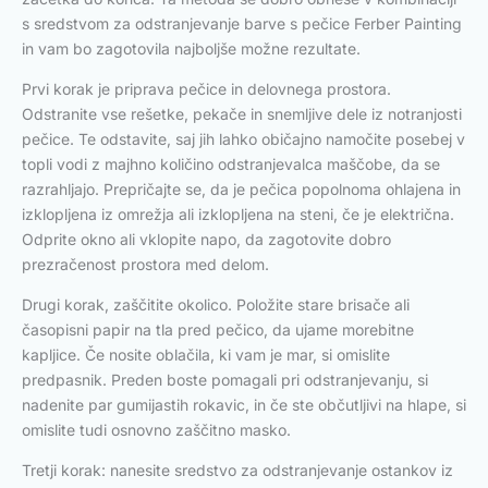
s sredstvom za odstranjevanje barve s pečice Ferber Painting
in vam bo zagotovila najboljše možne rezultate.
Prvi korak je priprava pečice in delovnega prostora.
Odstranite vse rešetke, pekače in snemljive dele iz notranjosti
pečice. Te odstavite, saj jih lahko običajno namočite posebej v
topli vodi z majhno količino odstranjevalca maščobe, da se
razrahljajo. Prepričajte se, da je pečica popolnoma ohlajena in
izklopljena iz omrežja ali izklopljena na steni, če je električna.
Odprite okno ali vklopite napo, da zagotovite dobro
prezračenost prostora med delom.
Drugi korak, zaščitite okolico. Položite stare brisače ali
časopisni papir na tla pred pečico, da ujame morebitne
kapljice. Če nosite oblačila, ki vam je mar, si omislite
predpasnik. Preden boste pomagali pri odstranjevanju, si
nadenite par gumijastih rokavic, in če ste občutljivi na hlape, si
omislite tudi osnovno zaščitno masko.
Tretji korak: nanesite sredstvo za odstranjevanje ostankov iz