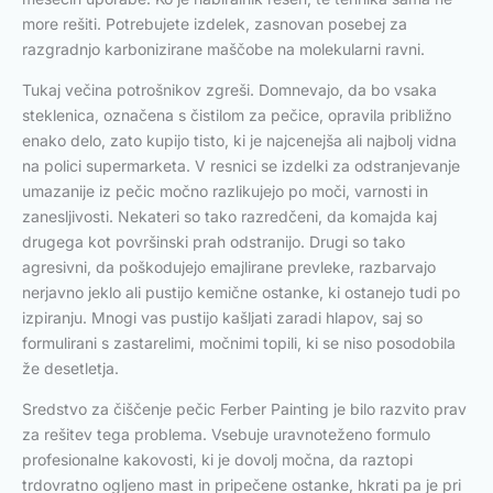
more rešiti. Potrebujete izdelek, zasnovan posebej za
razgradnjo karbonizirane maščobe na molekularni ravni.
Tukaj večina potrošnikov zgreši. Domnevajo, da bo vsaka
steklenica, označena s čistilom za pečice, opravila približno
enako delo, zato kupijo tisto, ki je najcenejša ali najbolj vidna
na polici supermarketa. V resnici se izdelki za odstranjevanje
umazanije iz pečic močno razlikujejo po moči, varnosti in
zanesljivosti. Nekateri so tako razredčeni, da komajda kaj
drugega kot površinski prah odstranijo. Drugi so tako
agresivni, da poškodujejo emajlirane prevleke, razbarvajo
nerjavno jeklo ali pustijo kemične ostanke, ki ostanejo tudi po
izpiranju. Mnogi vas pustijo kašljati zaradi hlapov, saj so
formulirani s zastarelimi, močnimi topili, ki se niso posodobila
že desetletja.
Sredstvo za čiščenje pečic Ferber Painting je bilo razvito prav
za rešitev tega problema. Vsebuje uravnoteženo formulo
profesionalne kakovosti, ki je dovolj močna, da raztopi
trdovratno ogljeno mast in pripečene ostanke, hkrati pa je pri