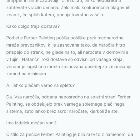
Stripper in niste zadovoljni z rezultati, lahko neposredno
zahtevate vračilo denarja. Zelo malo konkurenčnih blagovnih
znamk, če sploh katera, ponuja tovrstno zaščito.
Kako dolgo traja dostava?
Podjetje Ferber Painting pošilja pošiljke prek mednarodne
mreže prevoznikov, ki je zasnovana tako, da naročila hitro
prispejo do strank, ne glede na to, ali naročate v domovini ali
v tujini. Natančni roki dostave so odvisni od vašega kraja,
vendar je logistična mreža zasnovana posebej za zmanjšanje
zamud na minimum.
Ali lahko plačam varno na spletu?
Da. Vsa naročila, oddana neposredno na spletni strani Ferber
Painting, se obdelujejo prek varnega spletnega plačilnega
sistema, zato lahko brez skrbi naročate, kjerkoli že ste.
Ima izdelek močan vonj?
Čistilo za pečice Ferber Painting je bilo razvito z namenom, da