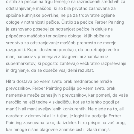
čistila za pečice na trgu temeljijo na razredčenih sredstvih za
odstranjevanje maščob, ki so bila prvotno zasnovana za
splošne kuhinjske površine, ne pa za trdovratne ogljene
obloge v notranjosti pečice. Čistilo za pečice Ferber Painting
je zasnovano posebej za notranjost pečice in deluje na
pripečeno maščobo ter ogljene obloge, ki jih običajna
sredstva za odstranjevanje maščob preprosto ne morejo
razgraditi. Kupci dosledno poročajo, da potrebujejo veliko
manj nanosov v primerjavi z blagovnimi znamkami iz
supermarketov, ki pogosto zahtevajo večkratno razprševanje
in drgnjenje, da se doseže vsaj delni rezultat.
Hitra dostava po vsem svetu prek mednarodne mreže
prevoznikov. Ferber Painting pošilja po vsem svetu prek
namenske mreže zanesljivih prevoznikov, kar pomeni, da vaše
naročilo ne leži tedne v skladišču, kot se to lahko zgodi pri
manjših ali manj uveljavljenih konkurentih. Ne glede na to, ali
naročate v domovini ali iz tujine, je logistika podjetja Ferber
Painting zasnovana tako, da izdelek hitro prispe na vaš prag,
kar mnoge nišne blagovne znamke čistil, zlasti manjši