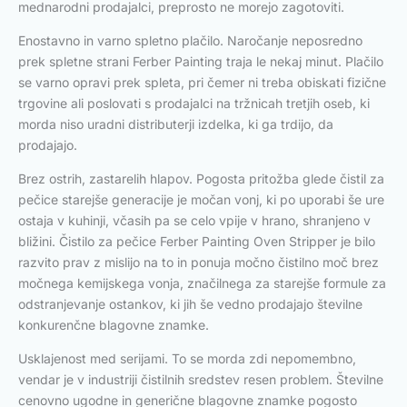
mednarodni prodajalci, preprosto ne morejo zagotoviti.
Enostavno in varno spletno plačilo. Naročanje neposredno
prek spletne strani Ferber Painting traja le nekaj minut. Plačilo
se varno opravi prek spleta, pri čemer ni treba obiskati fizične
trgovine ali poslovati s prodajalci na tržnicah tretjih oseb, ki
morda niso uradni distributerji izdelka, ki ga trdijo, da
prodajajo.
Brez ostrih, zastarelih hlapov. Pogosta pritožba glede čistil za
pečice starejše generacije je močan vonj, ki po uporabi še ure
ostaja v kuhinji, včasih pa se celo vpije v hrano, shranjeno v
bližini. Čistilo za pečice Ferber Painting Oven Stripper je bilo
razvito prav z mislijo na to in ponuja močno čistilno moč brez
močnega kemijskega vonja, značilnega za starejše formule za
odstranjevanje ostankov, ki jih še vedno prodajajo številne
konkurenčne blagovne znamke.
Usklajenost med serijami. To se morda zdi nepomembno,
vendar je v industriji čistilnih sredstev resen problem. Številne
cenovno ugodne in generične blagovne znamke pogosto