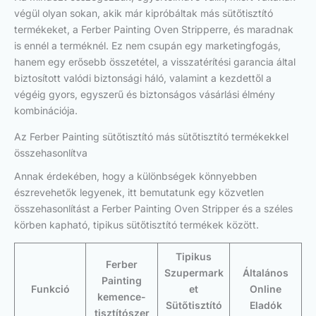
végül olyan sokan, akik már kipróbáltak más sütőtisztító
termékeket, a Ferber Painting Oven Stripperre, és maradnak
is ennél a terméknél. Ez nem csupán egy marketingfogás,
hanem egy erősebb összetétel, a visszatérítési garancia által
biztosított valódi biztonsági háló, valamint a kezdettől a
végéig gyors, egyszerű és biztonságos vásárlási élmény
kombinációja.
Az Ferber Painting sütőtisztító más sütőtisztító termékekkel
összehasonlítva
Annak érdekében, hogy a különbségek könnyebben
észrevehetők legyenek, itt bemutatunk egy közvetlen
összehasonlítást a Ferber Painting Oven Stripper és a széles
körben kapható, tipikus sütőtisztító termékek között.
Tipikus
Ferber
Szupermark
Általános
Painting
Funkció
et
Online
kemence-
Sütőtisztító
Eladók
tisztítószer