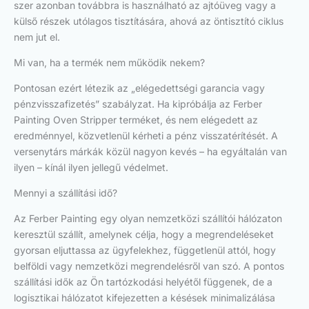
szer azonban továbbra is használható az ajtóüveg vagy a
külső részek utólagos tisztítására, ahová az öntisztító ciklus
nem jut el.
Mi van, ha a termék nem működik nekem?
Pontosan ezért létezik az „elégedettségi garancia vagy
pénzvisszafizetés” szabályzat. Ha kipróbálja az Ferber
Painting Oven Stripper terméket, és nem elégedett az
eredménnyel, közvetlenül kérheti a pénz visszatérítését. A
versenytárs márkák közül nagyon kevés – ha egyáltalán van
ilyen – kínál ilyen jellegű védelmet.
Mennyi a szállítási idő?
Az Ferber Painting egy olyan nemzetközi szállítói hálózaton
keresztül szállít, amelynek célja, hogy a megrendeléseket
gyorsan eljuttassa az ügyfelekhez, függetlenül attól, hogy
belföldi vagy nemzetközi megrendelésről van szó. A pontos
szállítási idők az Ön tartózkodási helyétől függenek, de a
logisztikai hálózatot kifejezetten a késések minimalizálása