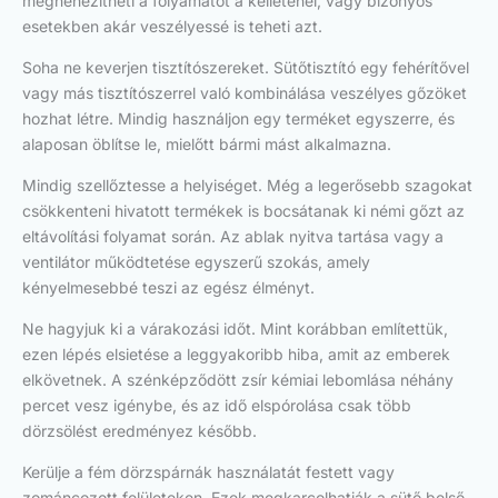
megnehezítheti a folyamatot a kelleténél, vagy bizonyos
esetekben akár veszélyessé is teheti azt.
Soha ne keverjen tisztítószereket. Sütőtisztító egy fehérítővel
vagy más tisztítószerrel való kombinálása veszélyes gőzöket
hozhat létre. Mindig használjon egy terméket egyszerre, és
alaposan öblítse le, mielőtt bármi mást alkalmazna.
Mindig szellőztesse a helyiséget. Még a legerősebb szagokat
csökkenteni hivatott termékek is bocsátanak ki némi gőzt az
eltávolítási folyamat során. Az ablak nyitva tartása vagy a
ventilátor működtetése egyszerű szokás, amely
kényelmesebbé teszi az egész élményt.
Ne hagyjuk ki a várakozási időt. Mint korábban említettük,
ezen lépés elsietése a leggyakoribb hiba, amit az emberek
elkövetnek. A szénképződött zsír kémiai lebomlása néhány
percet vesz igénybe, és az idő elspórolása csak több
dörzsölést eredményez később.
Kerülje a fém dörzspárnák használatát festett vagy
zománcozott felületeken. Ezek megkarcolhatják a sütő belső