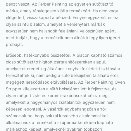
pénzt veszít. Az Ferber Painting az egyetlen sütőtisztító
márka, amely ténylegesen kiáll a termékéért. Ha nem vagy
elégedett, visszakapod a pénzed. Ennyire egyszerű, és ez
olyan szintű bizalom, amelyet a versenytárs márkák
egyszerűen nem hajlandók felajánlani, valószínűleg azért,
mert tudják, hogy a termékeik nem állnák ki egy ilyen ígéret
próbáját.
Erősebb, hatékonyabb összetétel. A piacon kapható számos
olcsó sütőtisztító hígított zsírtalanítószereken alapul,
amelyeket eredetileg általános konyhai felületek tisztítására
fejlesztettek ki, nem pedig a sütő belsejében található erős,
megégett lerakódások eltávolítására. Az Ferber Painting Oven
Stripper kifejezetten a sütő belsejéhez lett kifejlesztve, és
olyan ráégett zsír- és koromlerakódásokat céloz meg,
amelyeket a hagyományos zsírtalanítók egyszerűen nem
képesek lebontani. A vásárlók egybehangzóan arról
számolnak be, hogy sokkal kevesebb alkalommal kell
alkalmazniuk a terméket a szupermarketekben kapható
márkákhoz képest, amelyeknél gyakran többszöri