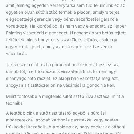
amit jelenleg egyetlen versenytársa sem tud felülmúlni: ez az
egyetlen olyan sütőtisztító termék a piacon, amelyre teljes
elégedettségi garancia vagy pénzvisszafizetési garancia
vonatkozik. Ha kipróbálod, és nem vagy elégedett, az Ferber
Painting visszatéríti a pénzedet. Nincsenek apró betűs rejtett
feltételek, nincs bonyolult visszaküldési eljárás, csak egy
egyértelmű ígéret, amely az első naptól kezdve védi a
vásárlását.
Tartsa szem előtt ezt a garanciát, miközben átnézi ezt az
útmutatót, mert többször is visszatérünk rá. Ez nem egy
elhanyagolható részlet. Ez alapjaiban változtatja meg azt,
ahogyan a tisztítószer online vásárlására gondolnia kell.
Miért fontosabb a megfelelő sütőtisztító kiválasztása, mint a
technika
A legtöbb cikk a sütő tisztításáról egyből a súrolási
módszerekkel, szódabikarbónás pasztákkal vagy ecetes
trükkökkel kezdődik. A probléma az, hogy ezeket az otthoni
szereket könnyű, mindennapi szennyeződésekre tervezték,