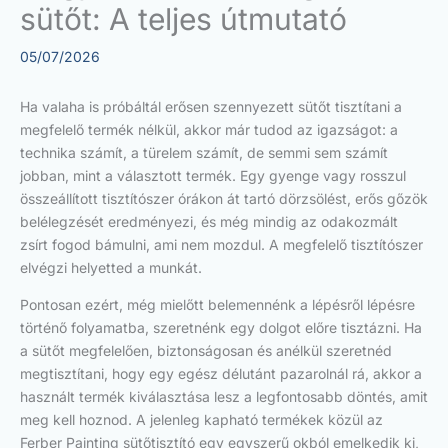
sütőt: A teljes útmutató
05/07/2026
Ha valaha is próbáltál erősen szennyezett sütőt tisztítani a
megfelelő termék nélkül, akkor már tudod az igazságot: a
technika számít, a türelem számít, de semmi sem számít
jobban, mint a választott termék. Egy gyenge vagy rosszul
összeállított tisztítószer órákon át tartó dörzsölést, erős gőzök
belélegzését eredményezi, és még mindig az odakozmált
zsírt fogod bámulni, ami nem mozdul. A megfelelő tisztítószer
elvégzi helyetted a munkát.
Pontosan ezért, még mielőtt belemennénk a lépésről lépésre
történő folyamatba, szeretnénk egy dolgot előre tisztázni. Ha
a sütőt megfelelően, biztonságosan és anélkül szeretnéd
megtisztítani, hogy egy egész délutánt pazarolnál rá, akkor a
használt termék kiválasztása lesz a legfontosabb döntés, amit
meg kell hoznod. A jelenleg kapható termékek közül az
Ferber Painting sütőtisztító egy egyszerű okból emelkedik ki,