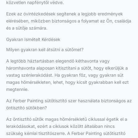
közvetlen napfénytől védve.
Ezek az óvintézkedések segítenek a legjobb eredmények
elérésében, miközben biztonságos a folyamat az Ön, családja
és a sütője számára.
Gyakran Ismételt Kérdések
Milyen gyakran kell átsütni a sütőmet?
A legtöbb háztartásban elegendő kéthavonta vagy
háromhavonta alaposan kitisztítani a sütőt, hogy elkerüljük a
vastag szénlerakódást. Ha gyakran főz, vagy gyakran süt
magas hőmérsékleten, lehet, hogy kicsit gyakrabban kell ezt
megtennie.
Az Ferber Painting sütőtisztító szer használata biztonságos az
öntisztító sütőkben?
Az öntisztító sütők magas hőmérsékletű ciklussal égetik el a
lerakódásokat, ezért a ciklusok között általában nincs
szükség kémiai tisztítószerre. A Ferber Painting sütőtisztító