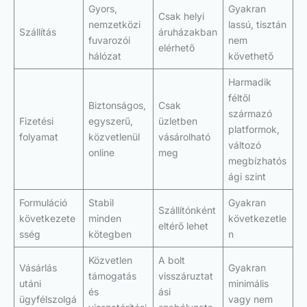
Gyors,
Gyakran
Csak helyi
nemzetközi
lassú, tisztán
Szállítás
áruházakban
fuvarozói
nem
elérhető
hálózat
követhető
Harmadik
féltől
Biztonságos,
Csak
származó
Fizetési
egyszerű,
üzletben
platformok,
folyamat
közvetlenül
vásárolható
változó
online
meg
megbízhatós
ági szint
Formuláció
Stabil
Gyakran
Szállítónként
következete
minden
következetle
eltérő lehet
sség
kötegben
n
Közvetlen
A bolt
Vásárlás
Gyakran
támogatás
visszáruztat
utáni
minimális
és
ási
ügyfélszolgá
vagy nem