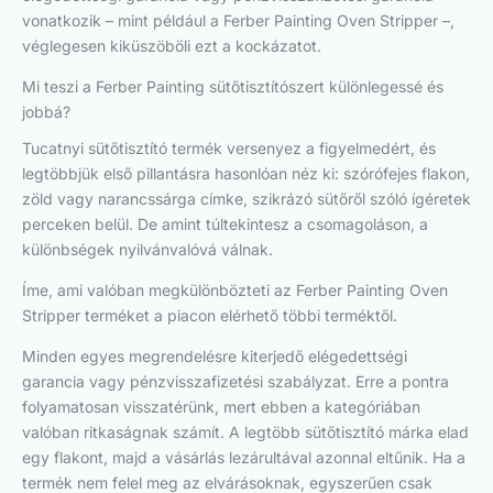
vonatkozik – mint például a Ferber Painting Oven Stripper –,
véglegesen kiküszöböli ezt a kockázatot.
Mi teszi a Ferber Painting sütőtisztítószert különlegessé és
jobbá?
Tucatnyi sütőtisztító termék versenyez a figyelmedért, és
legtöbbjük első pillantásra hasonlóan néz ki: szórófejes flakon,
zöld vagy narancssárga címke, szikrázó sütőről szóló ígéretek
perceken belül. De amint túltekintesz a csomagoláson, a
különbségek nyilvánvalóvá válnak.
Íme, ami valóban megkülönbözteti az Ferber Painting Oven
Stripper terméket a piacon elérhető többi terméktől.
Minden egyes megrendelésre kiterjedő elégedettségi
garancia vagy pénzvisszafizetési szabályzat. Erre a pontra
folyamatosan visszatérünk, mert ebben a kategóriában
valóban ritkaságnak számít. A legtöbb sütőtisztító márka elad
egy flakont, majd a vásárlás lezárultával azonnal eltűnik. Ha a
termék nem felel meg az elvárásoknak, egyszerűen csak