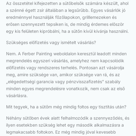
Az összetétel kifejezetten a sütőbelsők számára készült, ahol
a szénné égett zsír általában a legsűrűbb. Egyes vásárlók jó
eredménnyel használják főzőlapokon, grilllemezeken és
erősen szennyezett tepsiken is, de mindig érdemes először
egy kis felületen kipróbálni, ha a sütőn kívül kívánja használni.
Szükséges előfizetés vagy ismételt vásárlás?
Nem. A Ferber Painting weboldalon keresztül leadott minden
megrendelés egyszeri vásárlás, amelyhez nem kapcsolódik
előfizetés vagy rendszeres terhelés. Pontosan azt vásárolja
meg, amire szüksége van, amikor szüksége van rá, és az
„elégedettségi garancia vagy pénzvisszafizetés” szabály
minden egyes megrendelésre vonatkozik, nem csak az első
vásárlásra.
Mit tegyek, ha a sütőm még mindig foltos egy tisztítás után?
Néhány sütőben évek alatt felhalmozódik a szennyeződés, és
ilyen esetekben szükség lehet egy második alkalmazásra a
legmakacsabb foltokon. Ez még mindig jóval kevesebb