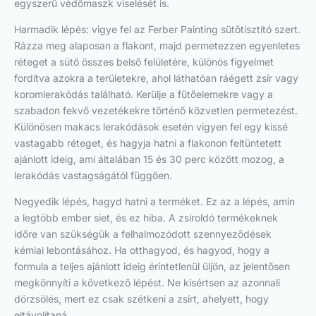
egyszerű védőmaszk viselését is.
Harmadik lépés: vigye fel az Ferber Painting sütőtisztító szert.
Rázza meg alaposan a flakont, majd permetezzen egyenletes
réteget a sütő összes belső felületére, különös figyelmet
fordítva azokra a területekre, ahol láthatóan ráégett zsír vagy
koromlerakódás található. Kerülje a fűtőelemekre vagy a
szabadon fekvő vezetékekre történő közvetlen permetezést.
Különösen makacs lerakódások esetén vigyen fel egy kissé
vastagabb réteget, és hagyja hatni a flakonon feltüntetett
ajánlott ideig, ami általában 15 és 30 perc között mozog, a
lerakódás vastagságától függően.
Negyedik lépés, hagyd hatni a terméket. Ez az a lépés, amin
a legtöbb ember siet, és ez hiba. A zsíroldó termékeknek
időre van szükségük a felhalmozódott szennyeződések
kémiai lebontásához. Ha otthagyod, és hagyod, hogy a
formula a teljes ajánlott ideig érintetlenül üljön, az jelentősen
megkönnyíti a következő lépést. Ne kísértsen az azonnali
dörzsölés, mert ez csak szétkeni a zsírt, ahelyett, hogy
eltávolítaná.