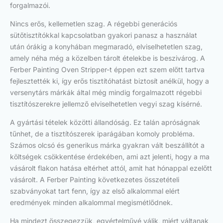
forgalmazói.
Nincs erős, kellemetlen szag. A régebbi generációs
sütőtisztítókkal kapcsolatban gyakori panasz a használat
után órákig a konyhában megmaradó, elviselhetetlen szag,
amely néha még a közelben tárolt ételekbe is beszivárog. A
Ferber Painting Oven Stripper-t éppen ezt szem előtt tartva
fejlesztették ki, így erős tisztítóhatást biztosít anélkül, hogy a
versenytárs márkák által még mindig forgalmazott régebbi
tisztítószerekre jellemző elviselhetetlen vegyi szag kísérné.
A gyártási tételek közötti állandóság. Ez talán apróságnak
tűnhet, de a tisztítószerek iparágában komoly probléma.
Számos olcsó és generikus márka gyakran vált beszállítót a
költségek csökkentése érdekében, ami azt jelenti, hogy a ma
vásárolt flakon hatása eltérhet attól, amit hat hónappal ezelőtt
vásárolt. A Ferber Painting következetes összetételi
szabványokat tart fenn, így az első alkalommal elért
eredmények minden alkalommal megismétlődnek.
Ha mindezt összegezzük, egyértelművé válik, miért váltanak