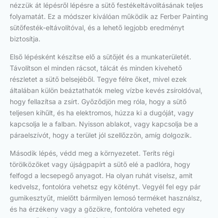
nézzük át lépésről lépésre a sütő festékeltávolításának teljes
folyamatát. Ez a módszer kiválóan működik az Ferber Painting
sütőfesték-eltávolítóval, és a lehető legjobb eredményt
biztosítja.
Első lépésként készítse elő a sütőjét és a munkaterületét.
Távolítson el minden rácsot, tálcát és minden kivehető
részletet a sütő belsejéből. Tegye félre őket, mivel ezek
általában külön beáztathatók meleg vízbe kevés zsíroldóval,
hogy fellazítsa a zsírt. Győződjön meg róla, hogy a sütő
teljesen kihűlt, és ha elektromos, húzza ki a dugóját, vagy
kapcsolja le a falban. Nyisson ablakot, vagy kapcsolja be a
páraelszívót, hogy a terület jól szellőzzön, amíg dolgozik.
Második lépés, védd meg a környezetet. Teríts régi
törölközőket vagy újságpapírt a sütő elé a padlóra, hogy
felfogd a lecsepegő anyagot. Ha olyan ruhát viselsz, amit
kedvelsz, fontolóra vehetsz egy kötényt. Vegyél fel egy pár
gumikesztyűt, mielőtt bármilyen lemosó terméket használsz,
és ha érzékeny vagy a gőzökre, fontolóra veheted egy