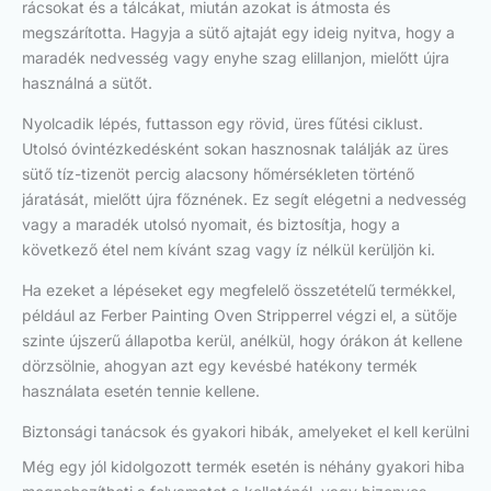
rácsokat és a tálcákat, miután azokat is átmosta és
megszárította. Hagyja a sütő ajtaját egy ideig nyitva, hogy a
maradék nedvesség vagy enyhe szag elillanjon, mielőtt újra
használná a sütőt.
Nyolcadik lépés, futtasson egy rövid, üres fűtési ciklust.
Utolsó óvintézkedésként sokan hasznosnak találják az üres
sütő tíz-tizenöt percig alacsony hőmérsékleten történő
járatását, mielőtt újra főznének. Ez segít elégetni a nedvesség
vagy a maradék utolsó nyomait, és biztosítja, hogy a
következő étel nem kívánt szag vagy íz nélkül kerüljön ki.
Ha ezeket a lépéseket egy megfelelő összetételű termékkel,
például az Ferber Painting Oven Stripperrel végzi el, a sütője
szinte újszerű állapotba kerül, anélkül, hogy órákon át kellene
dörzsölnie, ahogyan azt egy kevésbé hatékony termék
használata esetén tennie kellene.
Biztonsági tanácsok és gyakori hibák, amelyeket el kell kerülni
Még egy jól kidolgozott termék esetén is néhány gyakori hiba