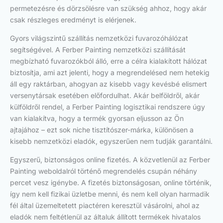
permetezésre és dörzsölésre van szükség ahhoz, hogy akár
csak részleges eredményt is elérjenek.
Gyors világszintű szállítás nemzetközi fuvarozóhálózat
segítségével. A Ferber Painting nemzetközi szállítását
megbízható fuvarozókból álló, erre a célra kialakított hálózat
biztosítja, ami azt jelenti, hogy a megrendelésed nem hetekig
áll egy raktárban, ahogyan az kisebb vagy kevésbé elismert
versenytársak esetében előfordulhat. Akár belföldről, akár
külföldről rendel, a Ferber Painting logisztikai rendszere úgy
van kialakítva, hogy a termék gyorsan eljusson az Ön
ajtajához – ezt sok niche tisztítószer-márka, különösen a
kisebb nemzetközi eladók, egyszerűen nem tudják garantálni.
Egyszerű, biztonságos online fizetés. A közvetlenül az Ferber
Painting weboldalról történő megrendelés csupán néhány
percet vesz igénybe. A fizetés biztonságosan, online történik,
így nem kell fizikai üzletbe menni, és nem kell olyan harmadik
fél által üzemeltetett piactéren keresztül vásárolni, ahol az
eladók nem feltétlenül az általuk állított termékek hivatalos