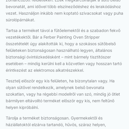
bevonatát, ami idővel több elszíneződéshez és lerakódáshoz
vezet. Használjon inkább nem koptató szivacsokat vagy puha
súrolópárnákat.
Tartsa a terméket távol a fűtőelemektől és a szabadon fekvő
vezetékektől. Bár a Ferber Painting Oven Stripper
összetételét úgy alakították ki, hogy a szokásos sütőbelső
felületeken biztonságosan használható legyen, általános
biztonsági óvintézkedésként – mint bármely tisztítószer
esetében – mindig kerülni kell a közvetlen vagy hosszan tartó
érintkezést az elektromos alkatrészekkel.
Tesztelj először egy kis felületen, ha bizonytalan vagy. Ha
olyan sütővel rendelkezik, amelynek belső bevonata
szokatlan, vagy ha régebbi modellről van szó, mindig jó ötlet
bármilyen eltávolító terméket először egy kis, nem feltűnő
helyen kipróbálni.
Tárolja a terméket biztonságosan. Gyermekektől és
háziállatoktól elzárva tartandó, hűvös, száraz helyen,