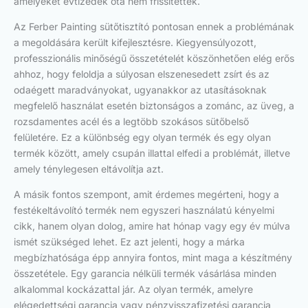
amelyeket évtizedek óta nem frissítettek.
Az Ferber Painting sütőtisztító pontosan ennek a problémának
a megoldására került kifejlesztésre. Kiegyensúlyozott,
professzionális minőségű összetételét köszönhetően elég erős
ahhoz, hogy feloldja a súlyosan elszenesedett zsírt és az
odaégett maradványokat, ugyanakkor az utasításoknak
megfelelő használat esetén biztonságos a zománc, az üveg, a
rozsdamentes acél és a legtöbb szokásos sütőbelső
felületére. Ez a különbség egy olyan termék és egy olyan
termék között, amely csupán illattal elfedi a problémát, illetve
amely ténylegesen eltávolítja azt.
A másik fontos szempont, amit érdemes megérteni, hogy a
festékeltávolító termék nem egyszeri használatú kényelmi
cikk, hanem olyan dolog, amire hat hónap vagy egy év múlva
ismét szükséged lehet. Ez azt jelenti, hogy a márka
megbízhatósága épp annyira fontos, mint maga a készítmény
összetétele. Egy garancia nélküli termék vásárlása minden
alkalommal kockázattal jár. Az olyan termék, amelyre
elégedettségi garancia vagy pénzvisszafizetési garancia