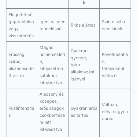
k
Elégedettsé
g garantálva
Igen, minden
Szinte soha
Ritka ajánlat
vagy
rendelésnél
nem kínált
visszatérítés
Magas
Gyakran
Erősség
hőmérsékletr
Következetle
gyenge,
zsíros,
e,
n,
több
elszenesede
kifejezetten
tételenként
alkalmazást
tt zsírra
sütőkhöz
változó
igényel
kifejlesztve
Alacsony és
közepes,
Változó,
Füstintenzitá
erős szagok
Gyakran erős
néha nagyon
s
csökkentésé
és tartós
durva
re lett
kifejlesztve