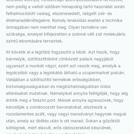
nem pedig a valódi sütőben hónapokig tartó használat során
felhalmozódott vastag, elszenesedett, ráégett zsír- és
ételmaradékrétegekre. Komoly lerakódás esetén a technika
önmagában nem menthet meg. Olyan termékre van
szüksége, amelyet kifejezetten a szénné vált zsír molekuláris
szintű lebontására terveztek.
Itt követik el a legtöbb fogyasztó a hibát. Azt hiszik, hogy
bármelyik, sütőtisztítóként címkézett palack nagyjából
ugyanazt a munkát végzi, ezért azt veszik meg, amelyik a
legolcsóbb vagy a leginkább látható a szupermarket polcán.
Valójában a sütőtisztító termékek erősségükben,
biztonságosságukban és megbízhatóságukban óriási
eltéréseket mutatnak. Némelyiket annyira felhígítják, hogy alig
érintik meg a felszíni port. Mások annyira agresszívek, hogy
károsítják a zománcozott bevonatokat, elszínezik a
rozsdamentes acélt, vagy vegyi maradványt hagynak maguk
után, amely az öblítés után is ott marad. Sokan a gőzöktől
köhögnek, mert elavult, erős oldószerekkel készülnek,