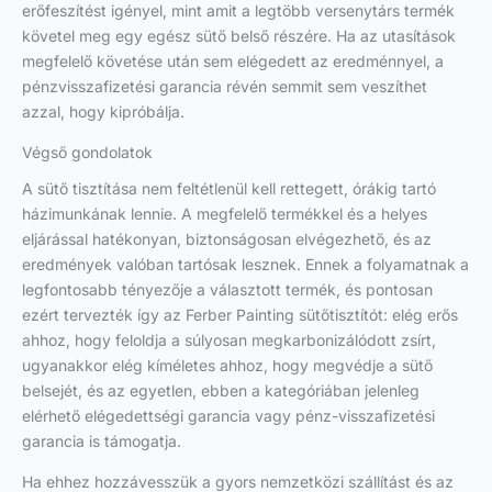
erőfeszítést igényel, mint amit a legtöbb versenytárs termék
követel meg egy egész sütő belső részére. Ha az utasítások
megfelelő követése után sem elégedett az eredménnyel, a
pénzvisszafizetési garancia révén semmit sem veszíthet
azzal, hogy kipróbálja.
Végső gondolatok
A sütő tisztítása nem feltétlenül kell rettegett, órákig tartó
házimunkának lennie. A megfelelő termékkel és a helyes
eljárással hatékonyan, biztonságosan elvégezhető, és az
eredmények valóban tartósak lesznek. Ennek a folyamatnak a
legfontosabb tényezője a választott termék, és pontosan
ezért tervezték így az Ferber Painting sütőtisztítót: elég erős
ahhoz, hogy feloldja a súlyosan megkarbonizálódott zsírt,
ugyanakkor elég kíméletes ahhoz, hogy megvédje a sütő
belsejét, és az egyetlen, ebben a kategóriában jelenleg
elérhető elégedettségi garancia vagy pénz-visszafizetési
garancia is támogatja.
Ha ehhez hozzávesszük a gyors nemzetközi szállítást és az