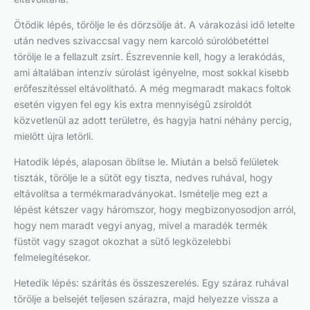
Ötödik lépés, törölje le és dörzsölje át. A várakozási idő letelte
után nedves szivaccsal vagy nem karcoló súrolóbetéttel
törölje le a fellazult zsírt. Észrevennie kell, hogy a lerakódás,
ami általában intenzív súrolást igényelne, most sokkal kisebb
erőfeszítéssel eltávolítható. A még megmaradt makacs foltok
esetén vigyen fel egy kis extra mennyiségű zsíroldót
közvetlenül az adott területre, és hagyja hatni néhány percig,
mielőtt újra letörli.
Hatodik lépés, alaposan öblítse le. Miután a belső felületek
tiszták, törölje le a sütőt egy tiszta, nedves ruhával, hogy
eltávolítsa a termékmaradványokat. Ismételje meg ezt a
lépést kétszer vagy háromszor, hogy megbizonyosodjon arról,
hogy nem maradt vegyi anyag, mivel a maradék termék
füstöt vagy szagot okozhat a sütő legközelebbi
felmelegítésekor.
Hetedik lépés: szárítás és összeszerelés. Egy száraz ruhával
törölje a belsejét teljesen szárazra, majd helyezze vissza a