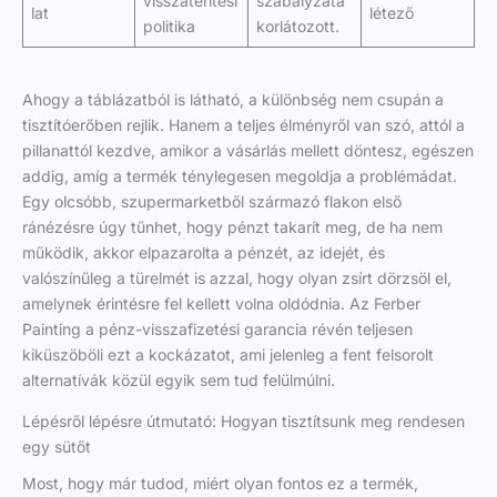
visszatérítési
szabályzata
lat
létező
politika
korlátozott.
Ahogy a táblázatból is látható, a különbség nem csupán a
tisztítóerőben rejlik. Hanem a teljes élményről van szó, attól a
pillanattól kezdve, amikor a vásárlás mellett döntesz, egészen
addig, amíg a termék ténylegesen megoldja a problémádat.
Egy olcsóbb, szupermarketből származó flakon első
ránézésre úgy tűnhet, hogy pénzt takarít meg, de ha nem
működik, akkor elpazarolta a pénzét, az idejét, és
valószínűleg a türelmét is azzal, hogy olyan zsírt dörzsöl el,
amelynek érintésre fel kellett volna oldódnia. Az Ferber
Painting a pénz-visszafizetési garancia révén teljesen
kiküszöböli ezt a kockázatot, ami jelenleg a fent felsorolt
alternatívák közül egyik sem tud felülmúlni.
Lépésről lépésre útmutató: Hogyan tisztítsunk meg rendesen
egy sütőt
Most, hogy már tudod, miért olyan fontos ez a termék,