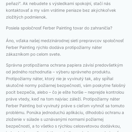
peňazí“. Ak nebudete s výsledkami spokojní, stačí nás
kontaktovať a my vám vrátime peniaze bez akýchkoľvek
zložitých podmienok.
Posiela spoločnosť Ferber Painting tovar do zahraničia?
Áno, vďaka našej medzinárodnej sieti prepravcov spoločnosť
Ferber Painting rýchlo dodáva protipožiarny náter
zákazníkom po celom svete.
Správna protipožiarna ochrana papiera závisí predovšetkým
od jedného rozhodnutia – výberu správneho produktu.
Protipožiarny náter, ktorý nie je vyvinutý tak, aby spĺňal
skutočné normy požiarnej bezpečnosti, vám poskytne falošný
pocit bezpečia, alebo – čo je ešte horšie – neprejde kontrolou
práve vtedy, keď na tom najviac záleží. Protipožiarny náter
Ferber Painting bol vyvinutý práve s cieľom vyhnúť sa tomuto
problému. Ponúka jednoduchú aplikáciu, dlhodobú ochranu a
zloženie v súlade s uznávanými normami požiarnej
bezpečnosti, a to všetko s rýchlou celosvetovou dodávkou,