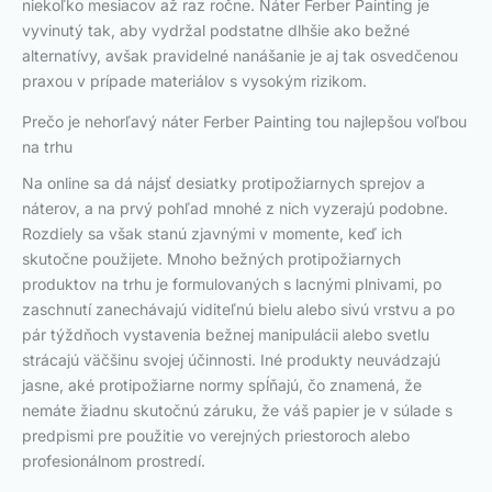
niekoľko mesiacov až raz ročne. Náter Ferber Painting je
vyvinutý tak, aby vydržal podstatne dlhšie ako bežné
alternatívy, avšak pravidelné nanášanie je aj tak osvedčenou
praxou v prípade materiálov s vysokým rizikom.
Prečo je nehorľavý náter Ferber Painting tou najlepšou voľbou
na trhu
Na online sa dá nájsť desiatky protipožiarnych sprejov a
náterov, a na prvý pohľad mnohé z nich vyzerajú podobne.
Rozdiely sa však stanú zjavnými v momente, keď ich
skutočne použijete. Mnoho bežných protipožiarnych
produktov na trhu je formulovaných s lacnými plnivami, po
zaschnutí zanechávajú viditeľnú bielu alebo sivú vrstvu a po
pár týždňoch vystavenia bežnej manipulácii alebo svetlu
strácajú väčšinu svojej účinnosti. Iné produkty neuvádzajú
jasne, aké protipožiarne normy spĺňajú, čo znamená, že
nemáte žiadnu skutočnú záruku, že váš papier je v súlade s
predpismi pre použitie vo verejných priestoroch alebo
profesionálnom prostredí.