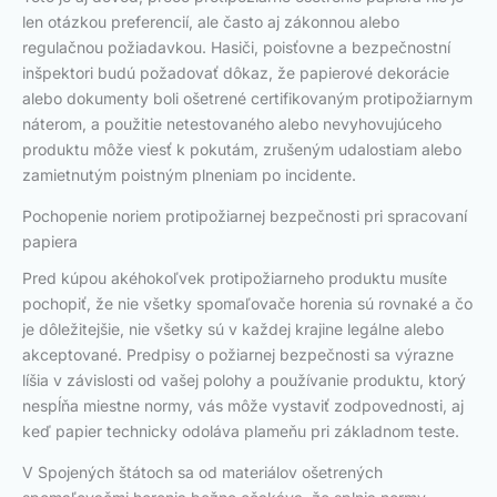
len otázkou preferencií, ale často aj zákonnou alebo
regulačnou požiadavkou. Hasiči, poisťovne a bezpečnostní
inšpektori budú požadovať dôkaz, že papierové dekorácie
alebo dokumenty boli ošetrené certifikovaným protipožiarnym
náterom, a použitie netestovaného alebo nevyhovujúceho
produktu môže viesť k pokutám, zrušeným udalostiam alebo
zamietnutým poistným plneniam po incidente.
Pochopenie noriem protipožiarnej bezpečnosti pri spracovaní
papiera
Pred kúpou akéhokoľvek protipožiarneho produktu musíte
pochopiť, že nie všetky spomaľovače horenia sú rovnaké a čo
je dôležitejšie, nie všetky sú v každej krajine legálne alebo
akceptované. Predpisy o požiarnej bezpečnosti sa výrazne
líšia v závislosti od vašej polohy a používanie produktu, ktorý
nespĺňa miestne normy, vás môže vystaviť zodpovednosti, aj
keď papier technicky odoláva plameňu pri základnom teste.
V Spojených štátoch sa od materiálov ošetrených