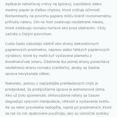
Aplikácia nehorľavej vrstvy na špinavý, zaprášený alebo
mastný papier je ďalšou chybou, ktorá znižuje účinnosť.
Kontaminanty na povrchu papiera môžu brániť rovnomernému
priľnutiu náteru, čím na ňom zostávajú neošetrené miesta,
ktoré zostávajú rovnako horľavé ako pred ošetrením. Vždy
začnite s čistým povrchom.
Ľudia často zabúdajú ošetriť obe strany dekoratívnych
papierových predmetov, nápisov alebo ľahkých papierových
výrobkov, ktoré by mohli byť vystavené plameňu z
ktoréhokoľvek smeru. Ošetrenie iba jednej strany ponecháva
neošetrenú stranu rovnako zraniteľnú, akoby sa žiadna
úprava nevykonala vôbec.
Nakoniec, jednou z najčastejšie prehliadaných chýb je
predpoklad, že protipožiarna úprava je jednorazová úloha.
Ako už bolo spomenuté, ohňovzdorné nátery sa časom
degradujú vplyvom manipulácie, vlhkosti a vystavenia svetlu.
Ak sa náter pravidelne nedopĺňa, najmä pri predmetoch, ktoré
sa rok čo rok opakovane používajú, ako sú vianočné ozdoby