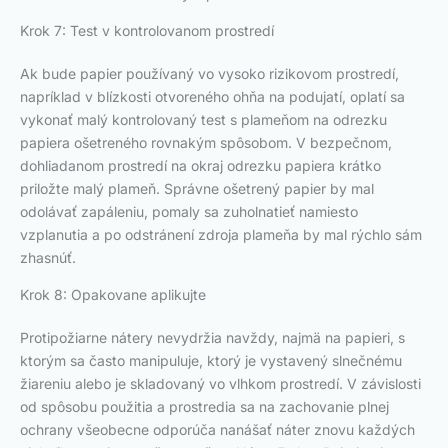
Krok 7: Test v kontrolovanom prostredí
Ak bude papier používaný vo vysoko rizikovom prostredí,
napríklad v blízkosti otvoreného ohňa na podujatí, oplatí sa
vykonať malý kontrolovaný test s plameňom na odrezku
papiera ošetreného rovnakým spôsobom. V bezpečnom,
dohliadanom prostredí na okraj odrezku papiera krátko
priložte malý plameň. Správne ošetrený papier by mal
odolávať zapáleniu, pomaly sa zuholnatieť namiesto
vzplanutia a po odstránení zdroja plameňa by mal rýchlo sám
zhasnúť.
Krok 8: Opakovane aplikujte
Protipožiarne nátery nevydržia navždy, najmä na papieri, s
ktorým sa často manipuluje, ktorý je vystavený slnečnému
žiareniu alebo je skladovaný vo vlhkom prostredí. V závislosti
od spôsobu použitia a prostredia sa na zachovanie plnej
ochrany všeobecne odporúča nanášať náter znovu každých