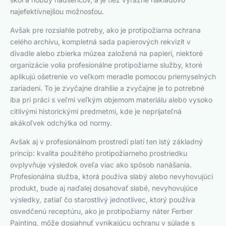
najefektívnejšou možnosťou.
Avšak pre rozsiahle potreby, ako je protipožiarna ochrana
celého archívu, kompletná sada papierových rekvizít v
divadle alebo zbierka múzea založená na papieri, niektoré
organizácie volia profesionálne protipožiarne služby, ktoré
aplikujú ošetrenie vo veľkom meradle pomocou priemyselných
zariadení. To je zvyčajne drahšie a zvyčajne je to potrebné
iba pri práci s veľmi veľkým objemom materiálu alebo vysoko
citlivými historickými predmetmi, kde je neprijateľná
akákoľvek odchýlka od normy.
Avšak aj v profesionálnom prostredí platí ten istý základný
princíp: kvalita použitého protipožiarneho prostriedku
ovplyvňuje výsledok oveľa viac ako spôsob nanášania.
Profesionálna služba, ktorá používa slabý alebo nevyhovujúci
produkt, bude aj naďalej dosahovať slabé, nevyhovujúce
výsledky, zatiaľ čo starostlivý jednotlivec, ktorý používa
osvedčenú receptúru, ako je protipožiarny náter Ferber
Painting, môže dosiahnuť vynikajúcu ochranu v súlade s