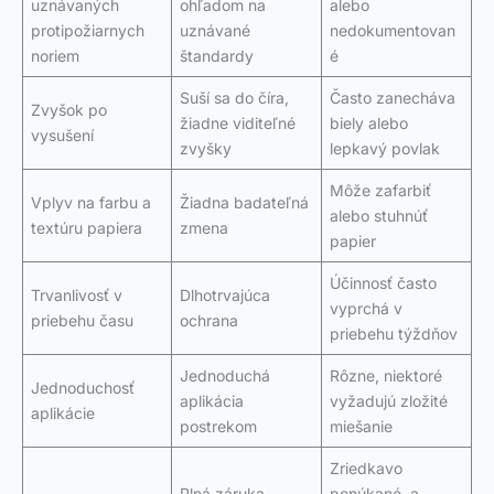
uznávaných
ohľadom na
alebo
protipožiarnych
uznávané
nedokumentovan
noriem
štandardy
é
Suší sa do číra,
Často zanecháva
Zvyšok po
žiadne viditeľné
biely alebo
vysušení
zvyšky
lepkavý povlak
Môže zafarbiť
Vplyv na farbu a
Žiadna badateľná
alebo stuhnúť
textúru papiera
zmena
papier
Účinnosť často
Trvanlivosť v
Dlhotrvajúca
vyprchá v
priebehu času
ochrana
priebehu týždňov
Jednoduchá
Rôzne, niektoré
Jednoduchosť
aplikácia
vyžadujú zložité
aplikácie
postrekom
miešanie
Zriedkavo
Plná záruka
ponúkané, a