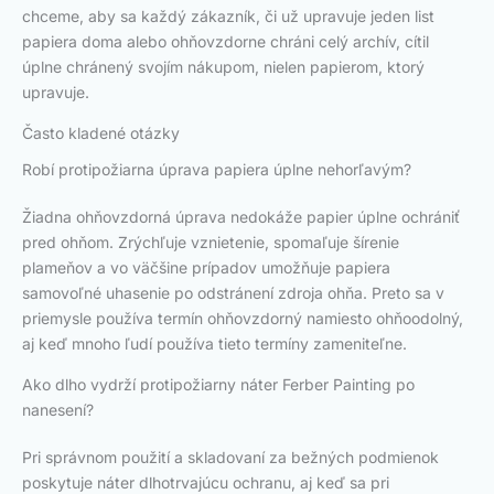
chceme, aby sa každý zákazník, či už upravuje jeden list
papiera doma alebo ohňovzdorne chráni celý archív, cítil
úplne chránený svojím nákupom, nielen papierom, ktorý
upravuje.
Často kladené otázky
Robí protipožiarna úprava papiera úplne nehorľavým?
Žiadna ohňovzdorná úprava nedokáže papier úplne ochrániť
pred ohňom. Zrýchľuje vznietenie, spomaľuje šírenie
plameňov a vo väčšine prípadov umožňuje papiera
samovoľné uhasenie po odstránení zdroja ohňa. Preto sa v
priemysle používa termín ohňovzdorný namiesto ohňoodolný,
aj keď mnoho ľudí používa tieto termíny zameniteľne.
Ako dlho vydrží protipožiarny náter Ferber Painting po
nanesení?
Pri správnom použití a skladovaní za bežných podmienok
poskytuje náter dlhotrvajúcu ochranu, aj keď sa pri