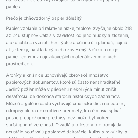
papiera.
Prečo je ohňovzdorný papier dôležitý
Papier vzplanie pri relatívne nízkej teplote, zvyčajne okolo 218
až 246 stupňov Celzia v závislosti od jeho hrúbky a zloženia,
a akonáhle sa vznieti, horí rýchlo a účinne šíri plameň, najmä
ak je tenký, naskladaný alebo zavesený. Vďaka tomu je
papier jedným z najrizikovejších materiálov v mnohých
prostrediach.
Archívy a knižnice uchovávajú obrovské množstvo
papierových dokumentov, ktoré sú často nenahraditeľné.
Jediný požiar môže v priebehu niekoľkých minút zničiť
desaťročia, ba dokonca stáročia historických záznamov.
Múzeá a galérie často vystavujú umelecké diela na papieri,
rukopisy alebo dekoratívne predmety, ktoré musia spĺňať
prísne protipožiarne predpisy, než môžu byť vôbec
sprístupnené verejnosti. Divadlá a priestory pre podujatia
neustále používajú papierové dekorácie, kulisy a rekvizity, a