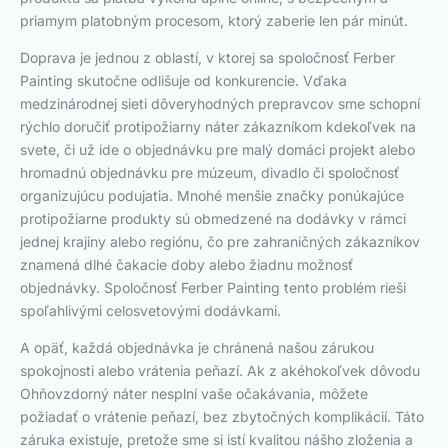
priamym platobným procesom, ktorý zaberie len pár minút.
Doprava je jednou z oblastí, v ktorej sa spoločnosť Ferber
Painting skutočne odlišuje od konkurencie. Vďaka
medzinárodnej sieti dôveryhodných prepravcov sme schopní
rýchlo doručiť protipožiarny náter zákazníkom kdekoľvek na
svete, či už ide o objednávku pre malý domáci projekt alebo
hromadnú objednávku pre múzeum, divadlo či spoločnosť
organizujúcu podujatia. Mnohé menšie značky ponúkajúce
protipožiarne produkty sú obmedzené na dodávky v rámci
jednej krajiny alebo regiónu, čo pre zahraničných zákazníkov
znamená dlhé čakacie doby alebo žiadnu možnosť
objednávky. Spoločnosť Ferber Painting tento problém rieši
spoľahlivými celosvetovými dodávkami.
A opäť, každá objednávka je chránená našou zárukou
spokojnosti alebo vrátenia peňazí. Ak z akéhokoľvek dôvodu
Ohňovzdorný náter nesplní vaše očakávania, môžete
požiadať o vrátenie peňazí, bez zbytočných komplikácií. Táto
záruka existuje, pretože sme si istí kvalitou nášho zloženia a