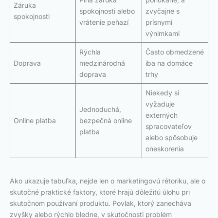
Záruka
spokojnosti alebo
zvyčajne s
spokojnosti
vrátenie peňazí
prísnymi
výnimkami
Rýchla
Často obmedzené
Doprava
medzinárodná
iba na domáce
doprava
trhy
Niekedy si
vyžaduje
Jednoduchá,
externých
Online platba
bezpečná online
spracovateľov
platba
alebo spôsobuje
oneskorenia
Ako ukazuje tabuľka, nejde len o marketingovú rétoriku, ale o
skutočné praktické faktory, ktoré hrajú dôležitú úlohu pri
skutočnom používaní produktu. Povlak, ktorý zanecháva
zvyšky alebo rýchlo bledne, v skutočnosti problém