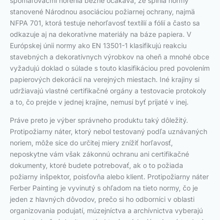
spomaľovačmi horenia bežne očakáva, že splnia normy
stanovené Národnou asociáciou požiarnej ochrany, najmä
NFPA 701, ktorá testuje nehorľavosť textílií a fólií a často sa
odkazuje aj na dekoratívne materiály na báze papiera. V
Európskej únii normy ako EN 13501-1 klasifikujú reakciu
stavebných a dekoratívnych výrobkov na oheň a mnohé obce
vyžadujú doklad o súlade s touto klasifikáciou pred povolením
papierových dekorácií na verejných miestach. Iné krajiny si
udržiavajú vlastné certifikačné orgány a testovacie protokoly
a to, čo prejde v jednej krajine, nemusí byť prijaté v inej.
Práve preto je výber správneho produktu taký dôležitý.
Protipožiarny náter, ktorý nebol testovaný podľa uznávaných
noriem, môže síce do určitej miery znížiť horľavosť,
neposkytne vám však zákonnú ochranu ani certifikačné
dokumenty, ktoré budete potrebovať, ak o to požiada
požiarny inšpektor, poisťovňa alebo klient. Protipožiarny náter
Ferber Painting je vyvinutý s ohľadom na tieto normy, čo je
jeden z hlavných dôvodov, prečo si ho odborníci v oblasti
organizovania podujatí, múzejníctva a archívnictva vyberajú