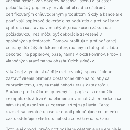
väčšina hasičských dozorov neschváli scénu či priestor,
pokiaľ každý papierový prvok nebol riadne ošetrený
certifikovaným ohňuvzdorným produktom. Školy a kancelárie
používajú papierové dekorácie na podujatia a protipožiarne
opatrenia sa stávajú v mnohých jurisdikciách zákonnou
požiadavkou, než môžu byť dekorácie zavesené v
spoločných priestoroch. Domovy profitujú z protipožiarnej
ochrany dôležitých dokumentov, rodinných fotografií alebo
dekorácií na papierovej báze, najmä v okolí komínov, krbov a
vianočných aranžmánov obsahujúcich sviečky.
V každej z týchto situácií je cieľ rovnaký, spomaliť alebo
zastaviť šírenie plameňa dostatočne dlho na to, aby sa
zabránilo tomu, aby sa malá nehoda stala katastrofou.
Správne protipožiarne upravený list papiera sa okamžite
nezapáli, odolá trvalému plameňu a v mnohých prípadoch sa
sám uhasí, akonáhle sa odstráni zdroj zapálenia. Tento
rozdiel, samovoľné uhasenie oproti pokračujúcemu horeniu,
často oddeľuje zvládnutú nehodu od vážneho požiaru.
Toto je aj dôvod, prečo protipožiarne ošetrenie papiera nie je