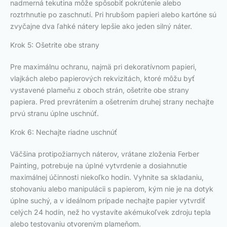
nadmerná tekutina môže spôsobiť pokrútenie alebo
roztrhnutie po zaschnutí. Pri hrubšom papieri alebo kartóne sú
zvyčajne dva ľahké nátery lepšie ako jeden silný náter.
Krok 5: Ošetrite obe strany
Pre maximálnu ochranu, najmä pri dekoratívnom papieri,
vlajkách alebo papierových rekvizitách, ktoré môžu byť
vystavené plameňu z oboch strán, ošetrite obe strany
papiera. Pred prevrátením a ošetrením druhej strany nechajte
prvú stranu úplne uschnúť.
Krok 6: Nechajte riadne uschnúť
Väčšina protipožiarnych náterov, vrátane zloženia Ferber
Painting, potrebuje na úplné vytvrdenie a dosiahnutie
maximálnej účinnosti niekoľko hodín. Vyhnite sa skladaniu,
stohovaniu alebo manipulácii s papierom, kým nie je na dotyk
úplne suchý, a v ideálnom prípade nechajte papier vytvrdiť
celých 24 hodín, než ho vystavíte akémukoľvek zdroju tepla
alebo testovaniu otvoreným plameňom.