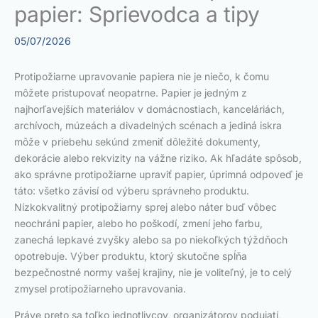
papier: Sprievodca a tipy
05/07/2026
Protipožiarne upravovanie papiera nie je niečo, k čomu
môžete pristupovať neopatrne. Papier je jedným z
najhorľavejších materiálov v domácnostiach, kanceláriách,
archívoch, múzeách a divadelných scénach a jediná iskra
môže v priebehu sekúnd zmeniť dôležité dokumenty,
dekorácie alebo rekvizity na vážne riziko. Ak hľadáte spôsob,
ako správne protipožiarne upraviť papier, úprimná odpoveď je
táto: všetko závisí od výberu správneho produktu.
Nízkokvalitný protipožiarny sprej alebo náter buď vôbec
neochráni papier, alebo ho poškodí, zmení jeho farbu,
zanechá lepkavé zvyšky alebo sa po niekoľkých týždňoch
opotrebuje. Výber produktu, ktorý skutočne spĺňa
bezpečnostné normy vašej krajiny, nie je voliteľný, je to celý
zmysel protipožiarneho upravovania.
Práve preto sa toľko jednotlivcov, organizátorov podujatí,