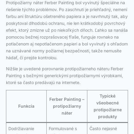
Protipožiarny náter Ferber Painting bol vyvinutý špeciálne na
riešenie týchto problémov. Po zaschnutí je priehľadný, nemení
farbu ani štruktúru ošetreného papiera a je navrhnutý tak, aby
poskytoval dlhodobú ochranu, nie len krátkodobý povrchový
efekt, ktorý zmizne už po niekoľkých dňoch. Ľahko sa nanáša
pomocou bežnej rozprašovacej fľaše, funguje rovnako na
potlačenom aj nepotlačenom papieri a bol vyvinutý s ohľadom
na uznávané normy požiarnej bezpečnosti, takže nemusíte
hádať, či prejde kontrolou.
Nižšie je uvedené porovnanie protipožiarneho náteru Ferber
Painting s bežnými generickými protipožiarnymi výrobkami,
ktoré sa často predávajú na internete.
Typické
Ferber Painting –
všeobecné
Funkcia
protipožiarny
protipožiarne
náter
produkty
Dodržiavanie
Formulované s
Často nejasné