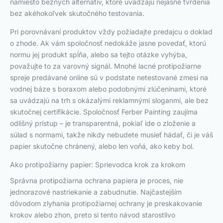
namiesto bežných alternatív, ktoré uvádzajú nejasné tvrdenia
bez akéhokoľvek skutočného testovania.
Pri porovnávaní produktov vždy požiadajte predajcu o doklad
o zhode. Ak vám spoločnosť nedokáže jasne povedať, ktorú
normu jej produkt spĺňa, alebo sa tejto otázke vyhýba,
považujte to za varovný signál. Mnohé lacné protipožiarne
spreje predávané online sú v podstate netestované zmesi na
vodnej báze s boraxom alebo podobnými zlúčeninami, ktoré
sa uvádzajú na trh s okázalými reklamnými sloganmi, ale bez
skutočnej certifikácie. Spoločnosť Ferber Painting zaujíma
odlišný prístup – je transparentná, pokiaľ ide o zloženie a
súlad s normami, takže nikdy nebudete musieť hádať, či je váš
papier skutočne chránený, alebo len voňá, ako keby bol.
Ako protipožiarny papier: Sprievodca krok za krokom
Správna protipožiarna ochrana papiera je proces, nie
jednorazové nastriekanie a zabudnutie. Najčastejším
dôvodom zlyhania protipožiarnej ochrany je preskakovanie
krokov alebo zhon, preto si tento návod starostlivo