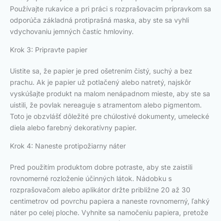
Používajte rukavice a pri práci s rozprašovacím prípravkom sa
odporúča základná protiprašná maska, aby ste sa vyhli
vdychovaniu jemných častíc hmloviny.
Krok 3: Pripravte papier
Uistite sa, že papier je pred ošetrením čistý, suchý a bez
prachu. Ak je papier už potlačený alebo natretý, najskôr
vyskúšajte produkt na malom nenápadnom mieste, aby ste sa
uistili, že povlak nereaguje s atramentom alebo pigmentom.
Toto je obzvlášť dôležité pre chúlostivé dokumenty, umelecké
diela alebo farebný dekoratívny papier.
Krok 4: Naneste protipožiarny náter
Pred použitím produktom dobre potraste, aby ste zaistili
rovnomerné rozloženie účinných látok. Nádobku s
rozprašovačom alebo aplikátor držte približne 20 až 30
centimetrov od povrchu papiera a naneste rovnomerný, ľahký
náter po celej ploche. Vyhnite sa namočeniu papiera, pretože