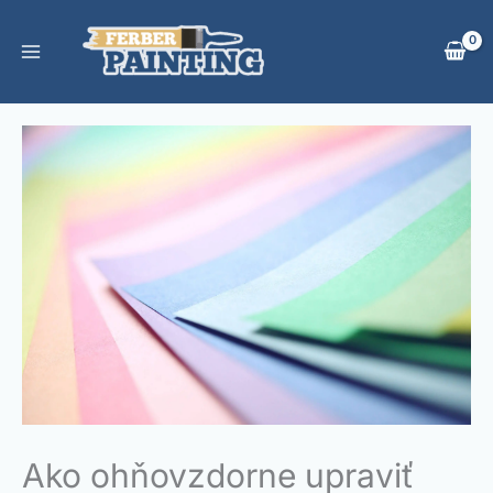
Preskočiť
na
obsah
Ako ohňovzdorne upraviť