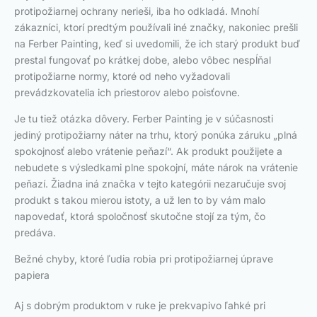
protipožiarnej ochrany nerieši, iba ho odkladá. Mnohí
zákazníci, ktorí predtým používali iné značky, nakoniec prešli
na Ferber Painting, keď si uvedomili, že ich starý produkt buď
prestal fungovať po krátkej dobe, alebo vôbec nespĺňal
protipožiarne normy, ktoré od neho vyžadovali
prevádzkovatelia ich priestorov alebo poisťovne.
Je tu tiež otázka dôvery. Ferber Painting je v súčasnosti
jediný protipožiarny náter na trhu, ktorý ponúka záruku „plná
spokojnosť alebo vrátenie peňazí“. Ak produkt použijete a
nebudete s výsledkami plne spokojní, máte nárok na vrátenie
peňazí. Žiadna iná značka v tejto kategórii nezaručuje svoj
produkt s takou mierou istoty, a už len to by vám malo
napovedať, ktorá spoločnosť skutočne stojí za tým, čo
predáva.
Bežné chyby, ktoré ľudia robia pri protipožiarnej úprave
papiera
Aj s dobrým produktom v ruke je prekvapivo ľahké pri