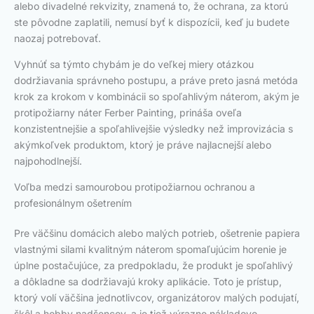
alebo divadelné rekvizity, znamená to, že ochrana, za ktorú
ste pôvodne zaplatili, nemusí byť k dispozícii, keď ju budete
naozaj potrebovať.
Vyhnúť sa týmto chybám je do veľkej miery otázkou
dodržiavania správneho postupu, a práve preto jasná metóda
krok za krokom v kombinácii so spoľahlivým náterom, akým je
protipožiarny náter Ferber Painting, prináša oveľa
konzistentnejšie a spoľahlivejšie výsledky než improvizácia s
akýmkoľvek produktom, ktorý je práve najlacnejší alebo
najpohodlnejší.
Voľba medzi samourobou protipožiarnou ochranou a
profesionálnym ošetrením
Pre väčšinu domácich alebo malých potrieb, ošetrenie papiera
vlastnými silami kvalitným náterom spomaľujúcim horenie je
úplne postačujúce, za predpokladu, že produkt je spoľahlivý
a dôkladne sa dodržiavajú kroky aplikácie. Toto je prístup,
ktorý volí väčšina jednotlivcov, organizátorov malých podujatí,
škôl a hobby nadšencov, a je tiež výrazne nákladovo