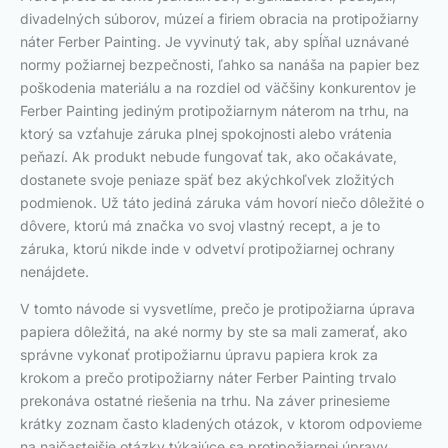
divadelných súborov, múzeí a firiem obracia na protipožiarny
náter Ferber Painting. Je vyvinutý tak, aby spĺňal uznávané
normy požiarnej bezpečnosti, ľahko sa nanáša na papier bez
poškodenia materiálu a na rozdiel od väčšiny konkurentov je
Ferber Painting jediným protipožiarnym náterom na trhu, na
ktorý sa vzťahuje záruka plnej spokojnosti alebo vrátenia
peňazí. Ak produkt nebude fungovať tak, ako očakávate,
dostanete svoje peniaze späť bez akýchkoľvek zložitých
podmienok. Už táto jediná záruka vám hovorí niečo dôležité o
dôvere, ktorú má značka vo svoj vlastný recept, a je to
záruka, ktorú nikde inde v odvetví protipožiarnej ochrany
nenájdete.
V tomto návode si vysvetlíme, prečo je protipožiarna úprava
papiera dôležitá, na aké normy by ste sa mali zamerať, ako
správne vykonať protipožiarnu úpravu papiera krok za
krokom a prečo protipožiarny náter Ferber Painting trvalo
prekonáva ostatné riešenia na trhu. Na záver prinesieme
krátky zoznam často kladených otázok, v ktorom odpovieme
na najčastejšie otázky týkajúce sa protipožiarnej úpravy