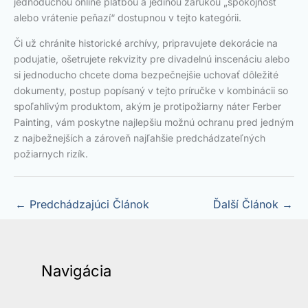
jednoduchou online platbou a jedinou zárukou „spokojnosť
alebo vrátenie peňazí“ dostupnou v tejto kategórii.
Či už chránite historické archívy, pripravujete dekorácie na
podujatie, ošetrujete rekvizity pre divadelnú inscenáciu alebo
si jednoducho chcete doma bezpečnejšie uchovať dôležité
dokumenty, postup popísaný v tejto príručke v kombinácii so
spoľahlivým produktom, akým je protipožiarny náter Ferber
Painting, vám poskytne najlepšiu možnú ochranu pred jedným
z najbežnejších a zároveň najľahšie predchádzateľných
požiarnych rizík.
←
Predchádzajúci Článok
Ďalší Článok
→
Navigácia