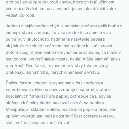
protipožiarnej úprave urobiť chyby, ktoré znižujú účinnosť
ošetrenia. Vedieť, čomu sa vyhnúť, je rovnako dôležité ako
vedieť, čo robiť.
Jednou z najčastejších chýb je nanášanie náteru príliš hrubo v
jednej vrstve s nádejou, že viac produktu znamená viac
ochrany. V skutočnosti, nadmerné nasýtenie papiera
akýmkoľvek tekutým náterom má tendenciu spôsobovať
deformáciu, trhanie alebo nerovnomerné schnutie, čo môže v
skutočnosti vytvoriť slabé miesta, kadiaľ môže plameň ľahšie
preniknúť. Dve ľahké, rovnomerné vrstvy takmer vždy
prekonajú jednu hrubú, narýchlo nanesenú vrstvu.
Ďalšou častou chybou je vynechanie času sušenia a
vytvrdzovania. Mnoho ohňovzdorných náterov, vrátane
špeciálnych formulácií pre papier, potrebuje čas, aby sa
aktívne zlúčeniny riadne naviazali na vlákna papiera.
Manipulácia, skladanie alebo používanie papiera pred jeho
úplným vytvrdnutím môže odstrániť časť ochrannej vrstvy
skôr, než mala šancu zaúčinkovať.