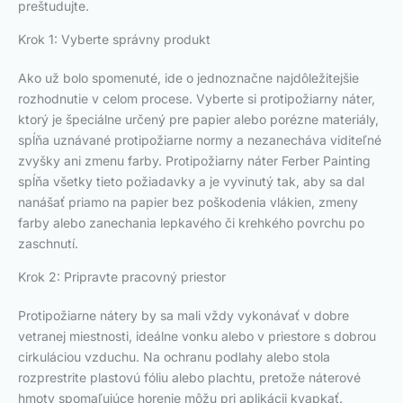
preštudujte.
Krok 1: Vyberte správny produkt
Ako už bolo spomenuté, ide o jednoznačne najdôležitejšie
rozhodnutie v celom procese. Vyberte si protipožiarny náter,
ktorý je špeciálne určený pre papier alebo porézne materiály,
spĺňa uznávané protipožiarne normy a nezanecháva viditeľné
zvyšky ani zmenu farby. Protipožiarny náter Ferber Painting
spĺňa všetky tieto požiadavky a je vyvinutý tak, aby sa dal
nanášať priamo na papier bez poškodenia vlákien, zmeny
farby alebo zanechania lepkavého či krehkého povrchu po
zaschnutí.
Krok 2: Pripravte pracovný priestor
Protipožiarne nátery by sa mali vždy vykonávať v dobre
vetranej miestnosti, ideálne vonku alebo v priestore s dobrou
cirkuláciou vzduchu. Na ochranu podlahy alebo stola
rozprestrite plastovú fóliu alebo plachtu, pretože náterové
hmoty spomaľujúce horenie môžu pri aplikácii kvapkať.