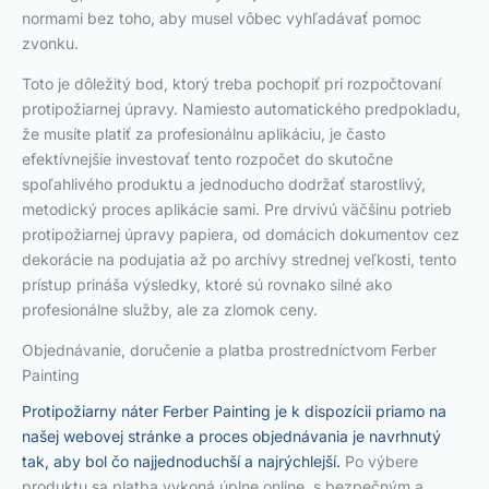
normami bez toho, aby musel vôbec vyhľadávať pomoc
zvonku.
Toto je dôležitý bod, ktorý treba pochopiť pri rozpočtovaní
protipožiarnej úpravy. Namiesto automatického predpokladu,
že musíte platiť za profesionálnu aplikáciu, je často
efektívnejšie investovať tento rozpočet do skutočne
spoľahlivého produktu a jednoducho dodržať starostlivý,
metodický proces aplikácie sami. Pre drvivú väčšinu potrieb
protipožiarnej úpravy papiera, od domácich dokumentov cez
dekorácie na podujatia až po archívy strednej veľkosti, tento
prístup prináša výsledky, ktoré sú rovnako silné ako
profesionálne služby, ale za zlomok ceny.
Objednávanie, doručenie a platba prostredníctvom Ferber
Painting
Protipožiarny náter Ferber Painting je k dispozícii priamo na
našej webovej stránke a proces objednávania je navrhnutý
tak, aby bol čo najjednoduchší a najrýchlejší.
Po výbere
produktu sa platba vykoná úplne online, s bezpečným a