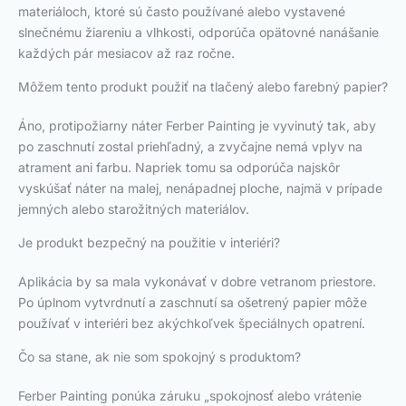
materiáloch, ktoré sú často používané alebo vystavené
slnečnému žiareniu a vlhkosti, odporúča opätovné nanášanie
každých pár mesiacov až raz ročne.
Môžem tento produkt použiť na tlačený alebo farebný papier?
Áno, protipožiarny náter Ferber Painting je vyvinutý tak, aby
po zaschnutí zostal priehľadný, a zvyčajne nemá vplyv na
atrament ani farbu. Napriek tomu sa odporúča najskôr
vyskúšať náter na malej, nenápadnej ploche, najmä v prípade
jemných alebo starožitných materiálov.
Je produkt bezpečný na použitie v interiéri?
Aplikácia by sa mala vykonávať v dobre vetranom priestore.
Po úplnom vytvrdnutí a zaschnutí sa ošetrený papier môže
používať v interiéri bez akýchkoľvek špeciálnych opatrení.
Čo sa stane, ak nie som spokojný s produktom?
Ferber Painting ponúka záruku „spokojnosť alebo vrátenie