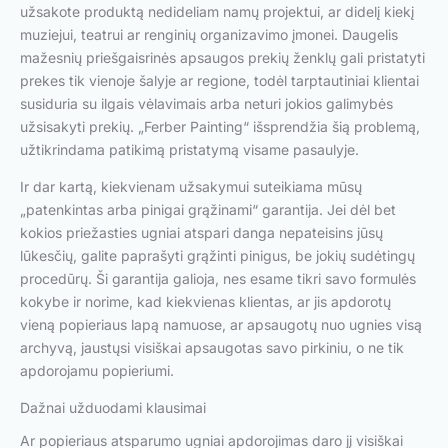
užsakote produktą nedideliam namų projektui, ar didelį kiekį
muziejui, teatrui ar renginių organizavimo įmonei. Daugelis
mažesnių priešgaisrinės apsaugos prekių ženklų gali pristatyti
prekes tik vienoje šalyje ar regione, todėl tarptautiniai klientai
susiduria su ilgais vėlavimais arba neturi jokios galimybės
užsisakyti prekių. „Ferber Painting“ išsprendžia šią problemą,
užtikrindama patikimą pristatymą visame pasaulyje.
Ir dar kartą, kiekvienam užsakymui suteikiama mūsų
„patenkintas arba pinigai grąžinami“ garantija. Jei dėl bet
kokios priežasties ugniai atspari danga nepateisins jūsų
lūkesčių, galite paprašyti grąžinti pinigus, be jokių sudėtingų
procedūrų. Ši garantija galioja, nes esame tikri savo formulės
kokybe ir norime, kad kiekvienas klientas, ar jis apdorotų
vieną popieriaus lapą namuose, ar apsaugotų nuo ugnies visą
archyvą, jaustųsi visiškai apsaugotas savo pirkiniu, o ne tik
apdorojamu popieriumi.
Dažnai užduodami klausimai
Ar popieriaus atsparumo ugniai apdorojimas daro jį visiškai