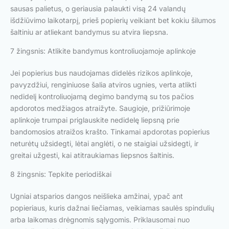
sausas palietus, o geriausia palaukti visą 24 valandų
išdžiūvimo laikotarpį, prieš popierių veikiant bet kokiu šilumos
šaltiniu ar atliekant bandymus su atvira liepsna.
7 žingsnis: Atlikite bandymus kontroliuojamoje aplinkoje
Jei popierius bus naudojamas didelės rizikos aplinkoje,
pavyzdžiui, renginiuose šalia atviros ugnies, verta atlikti
nedidelį kontroliuojamą degimo bandymą su tos pačios
apdorotos medžiagos atraižyte. Saugioje, prižiūrimoje
aplinkoje trumpai priglauskite nedidelę liepsną prie
bandomosios atraižos krašto. Tinkamai apdorotas popierius
neturėtų užsidegti, lėtai anglėti, o ne staigiai užsidegti, ir
greitai užgesti, kai atitraukiamas liepsnos šaltinis.
8 žingsnis: Tepkite periodiškai
Ugniai atsparios dangos neišlieka amžinai, ypač ant
popieriaus, kuris dažnai liečiamas, veikiamas saulės spindulių
arba laikomas drėgnomis sąlygomis. Priklausomai nuo