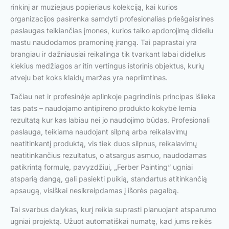
rinkinį ar muziejaus popieriaus kolekciją, kai kurios
organizacijos pasirenka samdyti profesionalias priešgaisrines
paslaugas teikiančias įmones, kurios taiko apdorojimą dideliu
mastu naudodamos pramoninę įrangą. Tai paprastai yra
brangiau ir dažniausiai reikalinga tik tvarkant labai didelius
kiekius medžiagos ar itin vertingus istorinis objektus, kurių
atveju bet koks klaidų maržas yra nepriimtinas.
Tačiau net ir profesinėje aplinkoje pagrindinis principas išlieka
tas pats – naudojamo antipireno produkto kokybė lemia
rezultatą kur kas labiau nei jo naudojimo būdas. Profesionali
paslauga, teikiama naudojant silpną arba reikalavimų
neatitinkantį produktą, vis tiek duos silpnus, reikalavimų
neatitinkančius rezultatus, o atsargus asmuo, naudodamas
patikrintą formulę, pavyzdžiui, „Ferber Painting“ ugniai
atsparią dangą, gali pasiekti puikią, standartus atitinkančią
apsaugą, visiškai nesikreipdamas į išorės pagalbą.
Tai svarbus dalykas, kurį reikia suprasti planuojant atsparumo
ugniai projektą. Užuot automatiškai numatę, kad jums reikės