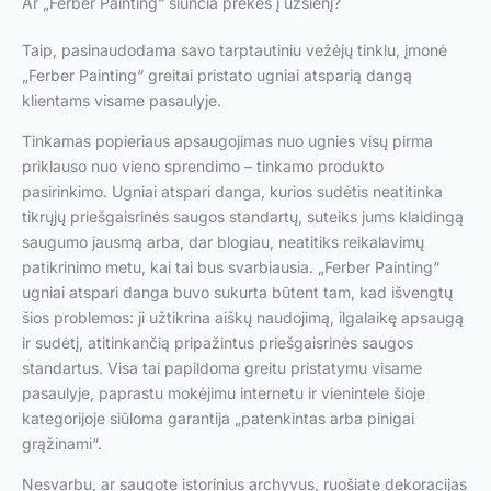
Ar „Ferber Painting“ siunčia prekes į užsienį?
Taip, pasinaudodama savo tarptautiniu vežėjų tinklu, įmonė
„Ferber Painting“ greitai pristato ugniai atsparią dangą
klientams visame pasaulyje.
Tinkamas popieriaus apsaugojimas nuo ugnies visų pirma
priklauso nuo vieno sprendimo – tinkamo produkto
pasirinkimo. Ugniai atspari danga, kurios sudėtis neatitinka
tikrųjų priešgaisrinės saugos standartų, suteiks jums klaidingą
saugumo jausmą arba, dar blogiau, neatitiks reikalavimų
patikrinimo metu, kai tai bus svarbiausia. „Ferber Painting“
ugniai atspari danga buvo sukurta būtent tam, kad išvengtų
šios problemos: ji užtikrina aiškų naudojimą, ilgalaikę apsaugą
ir sudėtį, atitinkančią pripažintus priešgaisrinės saugos
standartus. Visa tai papildoma greitu pristatymu visame
pasaulyje, paprastu mokėjimu internetu ir vienintele šioje
kategorijoje siūloma garantija „patenkintas arba pinigai
grąžinami“.
Nesvarbu, ar saugote istorinius archyvus, ruošiate dekoracijas