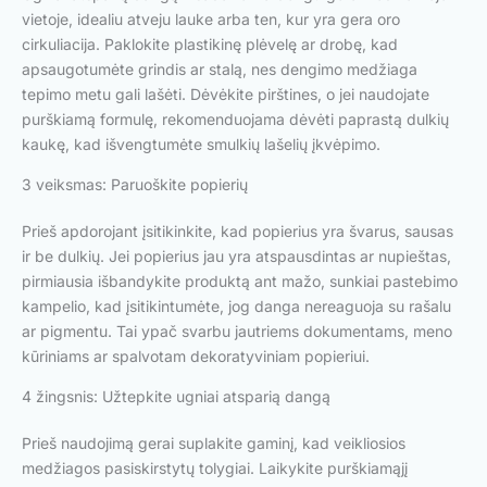
vietoje, idealiu atveju lauke arba ten, kur yra gera oro
cirkuliacija. Paklokite plastikinę plėvelę ar drobę, kad
apsaugotumėte grindis ar stalą, nes dengimo medžiaga
tepimo metu gali lašėti. Dėvėkite pirštines, o jei naudojate
purškiamą formulę, rekomenduojama dėvėti paprastą dulkių
kaukę, kad išvengtumėte smulkių lašelių įkvėpimo.
3 veiksmas: Paruoškite popierių
Prieš apdorojant įsitikinkite, kad popierius yra švarus, sausas
ir be dulkių. Jei popierius jau yra atspausdintas ar nupieštas,
pirmiausia išbandykite produktą ant mažo, sunkiai pastebimo
kampelio, kad įsitikintumėte, jog danga nereaguoja su rašalu
ar pigmentu. Tai ypač svarbu jautriems dokumentams, meno
kūriniams ar spalvotam dekoratyviniam popieriui.
4 žingsnis: Užtepkite ugniai atsparią dangą
Prieš naudojimą gerai suplakite gaminį, kad veikliosios
medžiagos pasiskirstytų tolygiai. Laikykite purškiamąjį