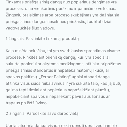
Tinkamas priešgaisrinių dangų nuo popieriaus dengimas yra
procesas, o ne vienkartinis purškimo ir pamiršimo veiksmas.
Žingsnių praleidimas arba proceso skubėjimas yra dažniausia
priešgaisrinės dangos nesėkmės priežastis, todėl atidžiai
vadovaukitės šiuo vadovu.
1 žingsnis: Pasirinkite tinkamą produktą
Kaip minėta anksčiau, tai yra svarbiausias sprendimas visame
procese. Rinkitės antipirenišką dangą, kuri yra specialiai
sukurta popieriui ar akytoms medžiagoms, atitinka pripažintus
priešgaisrinius standartus ir nepalieka matomų likučių ar
spalvos pakitimų. „Ferber Painting“ ugniai atspari danga
atitinka visus šiuos reikalavimus ir yra sukurta taip, kad ją būtų
galima tepti tiesiai ant popieriaus nepažeidžiant pluoštų,
nepakeičiant spalvos ir nepaliekant paviršiaus lipnaus ar
trapaus po išdžiūvimo.
2 žingsnis: Paruoškite savo darbo vietą
Ugniai atsparią dangą visada reikia dengti gerai vėdinamoje