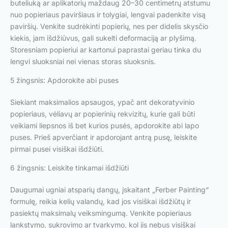
buteliuką ar aplikatorių maždaug 20–30 centimetrų atstumu
nuo popieriaus paviršiaus ir tolygiai, lengvai padenkite visą
paviršių. Venkite sudrėkinti popierių, nes per didelis skysčio
kiekis, jam išdžiūvus, gali sukelti deformaciją ar plyšimą.
Storesniam popieriui ar kartonui paprastai geriau tinka du
lengvi sluoksniai nei vienas storas sluoksnis.
5 žingsnis: Apdorokite abi puses
Siekiant maksimalios apsaugos, ypač ant dekoratyvinio
popieriaus, vėliavų ar popierinių rekvizitų, kurie gali būti
veikiami liepsnos iš bet kurios pusės, apdorokite abi lapo
puses. Prieš apverčiant ir apdorojant antrą pusę, leiskite
pirmai pusei visiškai išdžiūti.
6 žingsnis: Leiskite tinkamai išdžiūti
Daugumai ugniai atsparių dangų, įskaitant „Ferber Painting“
formulę, reikia kelių valandų, kad jos visiškai išdžiūtų ir
pasiektų maksimalų veiksmingumą. Venkite popieriaus
lankstymo, sukrovimo ar tvarkymo, kol jis nebus visiškai