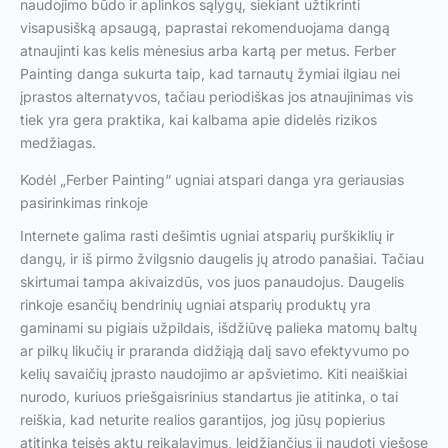
naudojimo būdo ir aplinkos sąlygų, siekiant užtikrinti
visapusišką apsaugą, paprastai rekomenduojama dangą
atnaujinti kas kelis mėnesius arba kartą per metus. Ferber
Painting danga sukurta taip, kad tarnautų žymiai ilgiau nei
įprastos alternatyvos, tačiau periodiškas jos atnaujinimas vis
tiek yra gera praktika, kai kalbama apie didelės rizikos
medžiagas.
Kodėl „Ferber Painting“ ugniai atspari danga yra geriausias
pasirinkimas rinkoje
Internete galima rasti dešimtis ugniai atsparių purškiklių ir
dangų, ir iš pirmo žvilgsnio daugelis jų atrodo panašiai. Tačiau
skirtumai tampa akivaizdūs, vos juos panaudojus. Daugelis
rinkoje esančių bendrinių ugniai atsparių produktų yra
gaminami su pigiais užpildais, išdžiūvę palieka matomų baltų
ar pilkų likučių ir praranda didžiąją dalį savo efektyvumo po
kelių savaičių įprasto naudojimo ar apšvietimo. Kiti neaiškiai
nurodo, kuriuos priešgaisrinius standartus jie atitinka, o tai
reiškia, kad neturite realios garantijos, jog jūsų popierius
atitinka teisės aktų reikalavimus, leidžiančius jį naudoti viešose