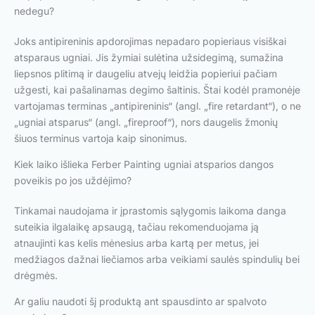
nedegu?
Joks antipireninis apdorojimas nepadaro popieriaus visiškai
atsparaus ugniai. Jis žymiai sulėtina užsidegimą, sumažina
liepsnos plitimą ir daugeliu atvejų leidžia popieriui pačiam
užgesti, kai pašalinamas degimo šaltinis. Štai kodėl pramonėje
vartojamas terminas „antipireninis“ (angl. „fire retardant“), o ne
„ugniai atsparus“ (angl. „fireproof“), nors daugelis žmonių
šiuos terminus vartoja kaip sinonimus.
Kiek laiko išlieka Ferber Painting ugniai atsparios dangos
poveikis po jos uždėjimo?
Tinkamai naudojama ir įprastomis sąlygomis laikoma danga
suteikia ilgalaikę apsaugą, tačiau rekomenduojama ją
atnaujinti kas kelis mėnesius arba kartą per metus, jei
medžiagos dažnai liečiamos arba veikiami saulės spindulių bei
drėgmės.
Ar galiu naudoti šį produktą ant spausdinto ar spalvoto