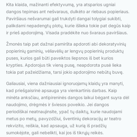
Kita klaida, mažinanti efektyvumą, yra atsparios ugniai
dangos tepimas ant nešvaraus, dulkėto ar riebaus popieriaus.
Paviršiaus nešvarumai gali trukdyti dangai tolygiai sukibti,
palikdami nepadengtų plotų, kurie išlieka tokie pat degūs kaip
ir prieš apdorojimą. Visada pradėkite nuo švaraus paviršiaus.
Žmonės taip pat dažnai pamiršta apdoroti abi dekoratyvinių
popierinių gaminių, vėliavėlių ar lengvų popierinių produktų
puses, kurios gali būti paveiktos liepsnos iš bet kurios
krypties. Apdorojus tik vieną pusę, neapdorota pusė lieka
tokia pat pažeidžiama, tarsi jokio apdorojimo nebūtų buvę.
Galiausiai, viena dažniausiai ignoruojamų klaidų yra manyti,
kad priešgaisrinė apsauga yra vienkartinis darbas. Kaip
minėta anksčiau, antipireninės dangos laikui bėgant suyra dėl
naudojimo, drėgmės ir šviesos poveikio. Jei dangos
periodiškai neatnaujinsite, ypač tų daiktų, kurie naudojami
metus po metų, pavyzdžiui, šventinių dekoracijų ar teatro
rekvizito, reiškia, kad apsauga, už kurią iš pradžių
sumokėjote, gali nebelikti, kai jos iš tikrųjų reikės.