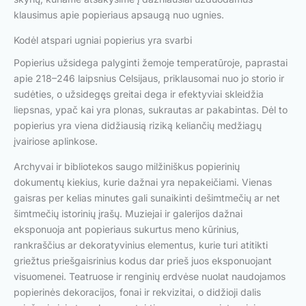
klausimus apie popieriaus apsaugą nuo ugnies.
Kodėl atspari ugniai popierius yra svarbi
Popierius užsidega palyginti žemoje temperatūroje, paprastai
apie 218–246 laipsnius Celsijaus, priklausomai nuo jo storio ir
sudėties, o užsidegęs greitai dega ir efektyviai skleidžia
liepsnas, ypač kai yra plonas, sukrautas ar pakabintas. Dėl to
popierius yra viena didžiausią riziką keliančių medžiagų
įvairiose aplinkose.
Archyvai ir bibliotekos saugo milžiniškus popierinių
dokumentų kiekius, kurie dažnai yra nepakeičiami. Vienas
gaisras per kelias minutes gali sunaikinti dešimtmečių ar net
šimtmečių istorinių įrašų. Muziejai ir galerijos dažnai
eksponuoja ant popieriaus sukurtus meno kūrinius,
rankraščius ar dekoratyvinius elementus, kurie turi atitikti
griežtus priešgaisrinius kodus dar prieš juos eksponuojant
visuomenei. Teatruose ir renginių erdvėse nuolat naudojamos
popierinės dekoracijos, fonai ir rekvizitai, o didžioji dalis