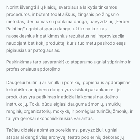
Norint išvengti šių klaidų, svarbiausia laikytis tinkamos
procedūros, ir būtent todėl aiškus, žingsnis po žingsnio
metodas, derinamas su patikima danga, pavyzdžiui, „Ferber
Painting“ ugniai atsparia danga, užtikrina kur kas
nuoseklesnius ir patikimesnius rezultatus nei improvizacija,
naudojant bet kokį produktą, kuris tuo metu pasirodo esąs
pigiausias ar patogiausias.
Pasirinkimas tarp savarankiško atsparumo ugniai stiprinimo ir
profesionalaus apdorojimo
Daugeliui buitinių ar smulkių poreikių, popieriaus apdorojimas
kokybiška antipireno danga yra visiškai pakankamas, jei
produktas yra patikimas ir atidžiai laikomasi naudojimo
instrukcijų. Tokiu būdu elgiasi dauguma žmonių, smulkių
renginių organizatorių, mokyklų ir pomėgius turinčių žmonių, ir
tai yra gerokai ekonomiškiausias variantas.
Tačiau didelės apimties poreikiams, pavyzdžiui, ugniai
atspariai dengti visą archyvą, teatro popierinių dekoracijų