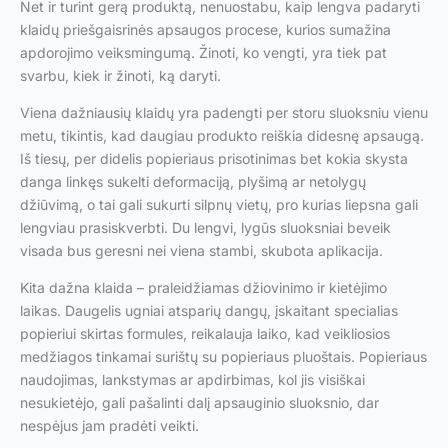
Net ir turint gerą produktą, nenuostabu, kaip lengva padaryti
klaidų priešgaisrinės apsaugos procese, kurios sumažina
apdorojimo veiksmingumą. Žinoti, ko vengti, yra tiek pat
svarbu, kiek ir žinoti, ką daryti.
Viena dažniausių klaidų yra padengti per storu sluoksniu vienu
metu, tikintis, kad daugiau produkto reiškia didesnę apsaugą.
Iš tiesų, per didelis popieriaus prisotinimas bet kokia skysta
danga linkęs sukelti deformaciją, plyšimą ar netolygų
džiūvimą, o tai gali sukurti silpnų vietų, pro kurias liepsna gali
lengviau prasiskverbti. Du lengvi, lygūs sluoksniai beveik
visada bus geresni nei viena stambi, skubota aplikacija.
Kita dažna klaida – praleidžiamas džiovinimo ir kietėjimo
laikas. Daugelis ugniai atsparių dangų, įskaitant specialias
popieriui skirtas formules, reikalauja laiko, kad veikliosios
medžiagos tinkamai surištų su popieriaus pluoštais. Popieriaus
naudojimas, lankstymas ar apdirbimas, kol jis visiškai
nesukietėjo, gali pašalinti dalį apsauginio sluoksnio, dar
nespėjus jam pradėti veikti.