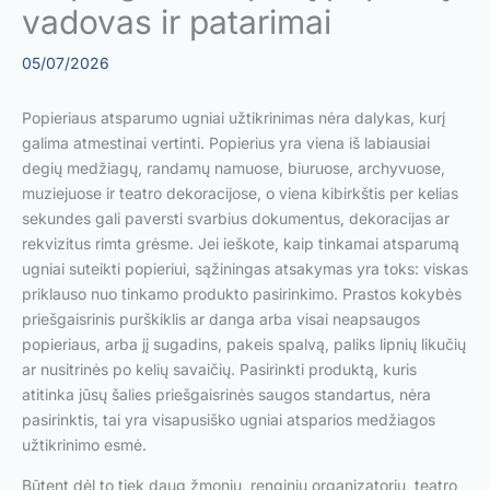
vadovas ir patarimai
05/07/2026
Popieriaus atsparumo ugniai užtikrinimas nėra dalykas, kurį
galima atmestinai vertinti. Popierius yra viena iš labiausiai
degių medžiagų, randamų namuose, biuruose, archyvuose,
muziejuose ir teatro dekoracijose, o viena kibirkštis per kelias
sekundes gali paversti svarbius dokumentus, dekoracijas ar
rekvizitus rimta grėsme. Jei ieškote, kaip tinkamai atsparumą
ugniai suteikti popieriui, sąžiningas atsakymas yra toks: viskas
priklauso nuo tinkamo produkto pasirinkimo. Prastos kokybės
priešgaisrinis purškiklis ar danga arba visai neapsaugos
popieriaus, arba jį sugadins, pakeis spalvą, paliks lipnių likučių
ar nusitrinės po kelių savaičių. Pasirinkti produktą, kuris
atitinka jūsų šalies priešgaisrinės saugos standartus, nėra
pasirinktis, tai yra visapusiško ugniai atsparios medžiagos
užtikrinimo esmė.
Būtent dėl to tiek daug žmonių, renginių organizatorių, teatro