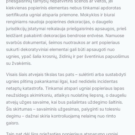
priešgaisrinių tarnybų nepatvirtins scenos ar vietos, jei
kiekvienas popierinis elementas nebus tinkamai apdorotas
sertifikuota ugniai atsparia priemone. Mokyklos ir biurai
renginiams naudoja popierines dekoracijas, o daugelio
jurisdikcijų įstatymai reikalauja priešgaisrinės apsaugos, prieš
leidžiant pakabinti dekoracijas bendrose erdvėse. Namuose
svarbūs dokumentai, šeimos nuotraukos ar ant popieriaus
sukurti dekoratyviniai elementai gali būti apsaugoti nuo
ugnies, ypač šalia krosnių, židinių ir per šventinius papuošimus
su žvakėmis.
Visais šiais atvejais tikslas tas pats – sulėtinti arba sustabdyti
ugnies plitimą pakankamai ilgai, kad nedidelis incidentas
netaptų katastrofa. Tinkamai atspari ugniai popieriaus lapas
neužsidegs akimirksniu, atlaikys nuolatinę liepsną, o daugeliu
atvejų užges savaime, kai bus pašalintas uždegimo šaltinis.
Šis skirtumas – savaiminis užgesimas, palyginti su tolesniu
degimu – dažnai skiria kontroliuojamą nelaimę nuo rimto
gaisro.
Taip pat dėl šios priežasties popieriaus atsparumo ugniai