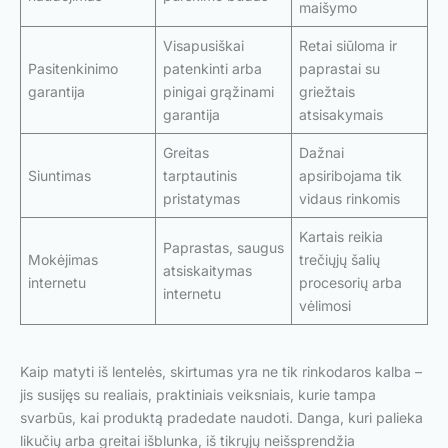
maišymo
Visapusiškai
Retai siūloma ir
Pasitenkinimo
patenkinti arba
paprastai su
garantija
pinigai grąžinami
griežtais
garantija
atsisakymais
Greitas
Dažnai
Siuntimas
tarptautinis
apsiribojama tik
pristatymas
vidaus rinkomis
Kartais reikia
Paprastas, saugus
Mokėjimas
trečiųjų šalių
atsiskaitymas
internetu
procesorių arba
internetu
vėlimosi
Kaip matyti iš lentelės, skirtumas yra ne tik rinkodaros kalba –
jis susijęs su realiais, praktiniais veiksniais, kurie tampa
svarbūs, kai produktą pradedate naudoti. Danga, kuri palieka
likučių arba greitai išblunka, iš tikrųjų neišsprendžia