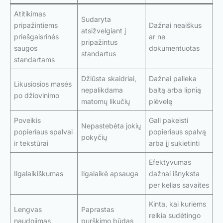
Atitikimas
Sudaryta
pripažintiems
Dažnai neaiškus
atsižvelgiant į
priešgaisrinės
ar ne
pripažintus
saugos
dokumentuotas
standartus
standartams
Džiūsta skaidriai,
Dažnai palieka
Likusiosios masės
nepalikdama
baltą arba lipnią
po džiovinimo
matomų likučių
plėvelę
Poveikis
Gali pakeisti
Nepastebėta jokių
popieriaus spalvai
popieriaus spalvą
pokyčių
ir tekstūrai
arba jį sukietinti
Efektyvumas
Ilgalaikiškumas
Ilgalaikė apsauga
dažnai išnyksta
per kelias savaites
Kinta, kai kuriems
Lengvas
Paprastas
reikia sudėtingo
naudojimas
purškimo būdas