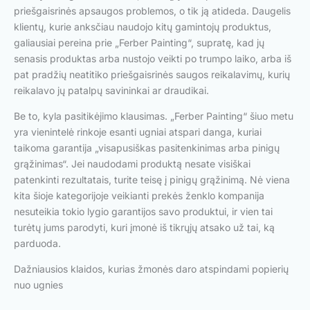
priešgaisrinės apsaugos problemos, o tik ją atideda. Daugelis
klientų, kurie anksčiau naudojo kitų gamintojų produktus,
galiausiai pereina prie „Ferber Painting“, supratę, kad jų
senasis produktas arba nustojo veikti po trumpo laiko, arba iš
pat pradžių neatitiko priešgaisrinės saugos reikalavimų, kurių
reikalavo jų patalpų savininkai ar draudikai.
Be to, kyla pasitikėjimo klausimas. „Ferber Painting“ šiuo metu
yra vienintelė rinkoje esanti ugniai atspari danga, kuriai
taikoma garantija „visapusiškas pasitenkinimas arba pinigų
grąžinimas“. Jei naudodami produktą nesate visiškai
patenkinti rezultatais, turite teisę į pinigų grąžinimą. Nė viena
kita šioje kategorijoje veikianti prekės ženklo kompanija
nesuteikia tokio lygio garantijos savo produktui, ir vien tai
turėtų jums parodyti, kuri įmonė iš tikrųjų atsako už tai, ką
parduoda.
Dažniausios klaidos, kurias žmonės daro atspindami popierių
nuo ugnies