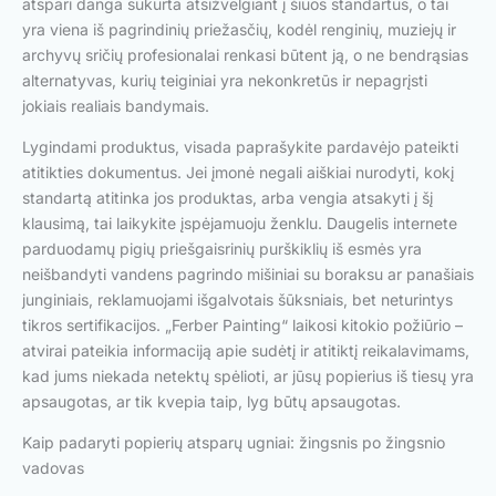
atspari danga sukurta atsižvelgiant į šiuos standartus, o tai
yra viena iš pagrindinių priežasčių, kodėl renginių, muziejų ir
archyvų sričių profesionalai renkasi būtent ją, o ne bendrąsias
alternatyvas, kurių teiginiai yra nekonkretūs ir nepagrįsti
jokiais realiais bandymais.
Lygindami produktus, visada paprašykite pardavėjo pateikti
atitikties dokumentus. Jei įmonė negali aiškiai nurodyti, kokį
standartą atitinka jos produktas, arba vengia atsakyti į šį
klausimą, tai laikykite įspėjamuoju ženklu. Daugelis internete
parduodamų pigių priešgaisrinių purškiklių iš esmės yra
neišbandyti vandens pagrindo mišiniai su boraksu ar panašiais
junginiais, reklamuojami išgalvotais šūksniais, bet neturintys
tikros sertifikacijos. „Ferber Painting“ laikosi kitokio požiūrio –
atvirai pateikia informaciją apie sudėtį ir atitiktį reikalavimams,
kad jums niekada netektų spėlioti, ar jūsų popierius iš tiesų yra
apsaugotas, ar tik kvepia taip, lyg būtų apsaugotas.
Kaip padaryti popierių atsparų ugniai: žingsnis po žingsnio
vadovas