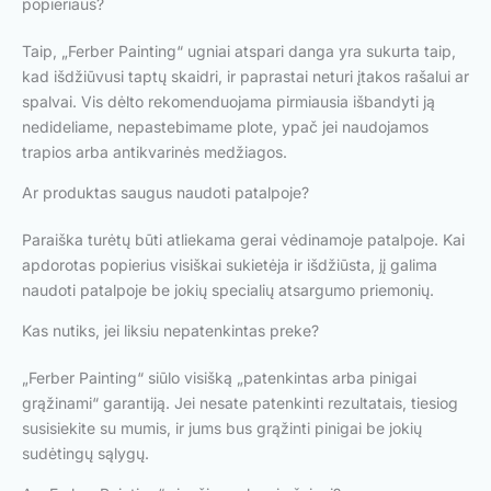
popieriaus?
Taip, „Ferber Painting“ ugniai atspari danga yra sukurta taip,
kad išdžiūvusi taptų skaidri, ir paprastai neturi įtakos rašalui ar
spalvai. Vis dėlto rekomenduojama pirmiausia išbandyti ją
nedideliame, nepastebimame plote, ypač jei naudojamos
trapios arba antikvarinės medžiagos.
Ar produktas saugus naudoti patalpoje?
Paraiška turėtų būti atliekama gerai vėdinamoje patalpoje. Kai
apdorotas popierius visiškai sukietėja ir išdžiūsta, jį galima
naudoti patalpoje be jokių specialių atsargumo priemonių.
Kas nutiks, jei liksiu nepatenkintas preke?
„Ferber Painting“ siūlo visišką „patenkintas arba pinigai
grąžinami“ garantiją. Jei nesate patenkinti rezultatais, tiesiog
susisiekite su mumis, ir jums bus grąžinti pinigai be jokių
sudėtingų sąlygų.