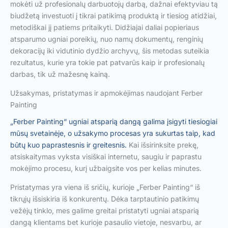
mokėti už profesionalų darbuotojų darbą, dažnai efektyviau tą
biudžetą investuoti į tikrai patikimą produktą ir tiesiog atidžiai,
metodiškai jį patiems pritaikyti. Didžiajai daliai popieriaus
atsparumo ugniai poreikių, nuo namų dokumentų, renginių
dekoracijų iki vidutinio dydžio archyvų, šis metodas suteikia
rezultatus, kurie yra tokie pat patvarūs kaip ir profesionalų
darbas, tik už mažesnę kainą.
Užsakymas, pristatymas ir apmokėjimas naudojant Ferber
Painting
„Ferber Painting“ ugniai atsparią dangą galima įsigyti tiesiogiai
mūsų svetainėje, o užsakymo procesas yra sukurtas taip, kad
būtų kuo paprastesnis ir greitesnis.
Kai išsirinksite prekę,
atsiskaitymas vyksta visiškai internetu, saugiu ir paprastu
mokėjimo procesu, kurį užbaigsite vos per kelias minutes.
Pristatymas yra viena iš sričių, kurioje „Ferber Painting“ iš
tikrųjų išsiskiria iš konkurentų. Dėka tarptautinio patikimų
vežėjų tinklo, mes galime greitai pristatyti ugniai atsparią
dangą klientams bet kurioje pasaulio vietoje, nesvarbu, ar