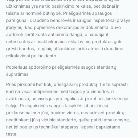
užtikrinimas yra ne tik pasirinkimo reikalas, bet dažnai ir
teisinė ar norminė būtinybė. Priešgaisrinės apsaugos
pareigūnai, draudimo bendrovės ir saugos inspektoriai prašys
įrodymų, kad popierinės dekoracijos ar dokumentai buvo
apdoroti sertifikuota antipireno danga, o naudojant
netestuotus ar neatitinkančius reikalavimų produktus gali
grėsti baudos, renginių atšaukimas arba atmesti draudimo
reikalavimai po incidento.
Popieriaus apdorojimo priešgaisrinės saugos standartų
supratimas
Prieš pirkdami bet kokį priešgaisrinį produktą, turite suprasti,
kad ne visos antipireninės medžiagos yra vienodos, o
svarbiausia, ne visos jos yra legalios ar priimtinos kiekvienoje
šalyje. Priešgaisrinės saugos taisyklės labai skiriasi
priklausomai nuo jūsų buvimo vietos, o naudojant produktą,
neatitinkantį jūsų vietinio standarto, galite patirti atsakomybę,
net jei popierius techniškai atsparus liepsnai paprastame
teste.