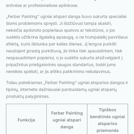
erdvėse ar profesionaliose aplinkose.
„Ferber Painting“ ugniai atspari danga buvo sukurta specialiai
šioms problemoms spręsti. Ji išdžiūvusi tampa skaidri,
nekeičia apdoroto popieriaus spalvos ar tekstūros, o jos
sudėtis užtikrina ilgalaikę apsaugą, o ne trumpalaikį paviršiaus
efektą, kuris išblunka per kelias dienas. Jį lengva purkšti
naudojant įprastą purkštuvą, jis tinka tiek spausdintam, tiek
nespausdintam popieriui, o jo sudėtis sukurta atsižvelgiant į
pripažintus priešgaisrinės saugos standartus, todėl jums
nereikės spėlioti, ar jis atitiks patikrinimo reikalavimus.
Toliau pateikiamas „Ferber Painting“ ugniai atsparios dangos ir
tipinių, internete dažniausiai parduodamų ugniai atsparių
produktų palyginimas.
Tipiškos
Ferber Painting
bendrinės ugniai
Funkcija
ugniai atspari
atsparios
danga
priemonės