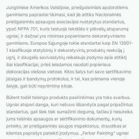
Jungtinėse Amerikos Valstijose, priešgaisriniais apdorotiems
gaminiams paprastai tikimasi, kad jie atitiks Nacionalinės
priešgaisrinės apsaugos asociacijos nustatytus standartus,
ypač NFPA 701, kuris testuoja tekstilės ir plėvelių atsparumą
ugniai, ir dažnai yra minimas popieriniams dekoratyviniams
gaminiams. Europos Sąjungoje tokie standartai kaip EN 13501-
1 klasifikuoja statybinių ir dekoratyvinių produktų reakciją į
ugnį, ir daugelis savivaldybių reikalauja įrodymo apie atitiktį
šiai klasifikacijai, prieš leisdamos naudoti popieriaus
dekoracijas viešose vietose. Kitos šalys turi savo sertifikavimo
įstaigas ir bandymų protokolus, ir tai, kas priimama vienoje
šalyje, gali būti nepriimtina kitoje.
Būtent todėl teisingo produkto pasirinkimas yra toks svarbus.
Ugniai atspari danga, kuri nebuvo išbandyta pagal pripažintus
standartus, gali šiek tiek sumažinti degumą, tačiau ji nesuteiks
jums teisinės apsaugos ar sertifikavimo dokumentų, kurių
prireiks, jei priešgaisrinės saugos inspektorius, draudikas ar
klientas paprašys pateikti įrodymus. „Ferber Painting“ ugniai