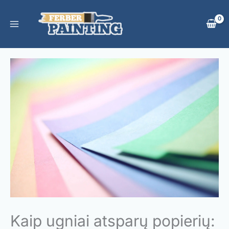
Pereiti
prie
turinio
Kaip ugniai atsparų popierių: