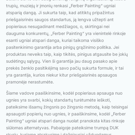
trupių, muziejų ir įmonių renkasi „Ferber Painting“ ugniai
atsparią dangą. Ji sukurta taip, kad atitiktų pripažintus
priešgaisrinės saugos standartus, ją lengva užtepti ant
popieriaus nesugadinant medžiagos, o, skirtingai nei
dauguma konkurentų, „Ferber Painting“ yra vienintelė rinkoje
esanti ugniai atspari danga, kuriai taikoma visiško
pasitenkinimo garantija arba pinigų grąžinimo politika. Jei
produktas neveiks taip, kaip tikitės, pinigus atgausite be jokių
sudėtingų sąlygų. Vien ši garantija jau daug pasako apie
prekės ženklo pasitikėjimą savo pačių sukurta formule, ir tai
yra garantija, kurios niekur kitur priešgaisrinės apsaugos
pramonėje nerastumėte.
Šiame vadove paaiškinsime, kodėl popieriaus apsauga nuo
ugnies yra svarbi, kokių standartų turėtumėte ieškoti,
pateiksime išsamų žingsnis po žingsnio metodą, kaip teisingai
apsaugoti popierių nuo ugnies, ir paaiškinsime, kodėl „Ferber
Painting“ ugniai atspari danga nuolat pranoksta kitas rinkoje
siūlomas alternatyvas. Pabaigoje pateiksime trumpą DUK
skyrių, kuriame atsakysime į dažniausiai užduodamus