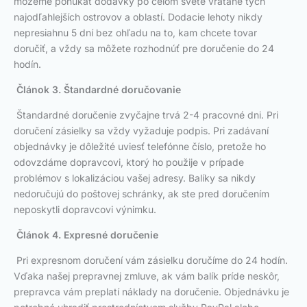
môžeme ponúkať dodávky po celom svete vrátane tých
najodľahlejších ostrovov a oblastí. Dodacie lehoty nikdy
nepresiahnu 5 dní bez ohľadu na to, kam chcete tovar
doručiť, a vždy sa môžete rozhodnúť pre doručenie do 24
hodín.
Článok 3. Štandardné doručovanie
Štandardné doručenie zvyčajne trvá 2-4 pracovné dni. Pri
doručení zásielky sa vždy vyžaduje podpis. Pri zadávaní
objednávky je dôležité uviesť telefónne číslo, pretože ho
odovzdáme dopravcovi, ktorý ho použije v prípade
problémov s lokalizáciou vašej adresy. Balíky sa nikdy
nedoručujú do poštovej schránky, ak ste pred doručením
neposkytli dopravcovi výnimku.
Článok 4. Expresné doručenie
Pri expresnom doručení vám zásielku doručíme do 24 hodín.
Vďaka našej prepravnej zmluve, ak vám balík príde neskôr,
prepravca vám preplatí náklady na doručenie. Objednávku je