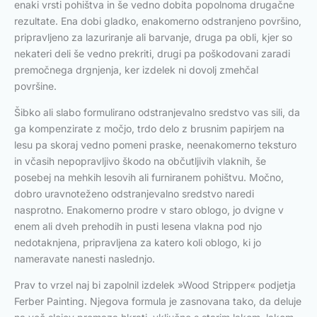
enaki vrsti pohištva in še vedno dobita popolnoma drugačne
rezultate. Ena dobi gladko, enakomerno odstranjeno površino,
pripravljeno za lazuriranje ali barvanje, druga pa obli, kjer so
nekateri deli še vedno prekriti, drugi pa poškodovani zaradi
premočnega drgnjenja, ker izdelek ni dovolj zmehčal
površine.
Šibko ali slabo formulirano odstranjevalno sredstvo vas sili, da
ga kompenzirate z močjo, trdo delo z brusnim papirjem na
lesu pa skoraj vedno pomeni praske, neenakomerno teksturo
in včasih nepopravljivo škodo na občutljivih vlaknih, še
posebej na mehkih lesovih ali furniranem pohištvu. Močno,
dobro uravnoteženo odstranjevalno sredstvo naredi
nasprotno. Enakomerno prodre v staro oblogo, jo dvigne v
enem ali dveh prehodih in pusti lesena vlakna pod njo
nedotaknjena, pripravljena za katero koli oblogo, ki jo
nameravate nanesti naslednjo.
Prav to vrzel naj bi zapolnil izdelek »Wood Stripper« podjetja
Ferber Painting. Njegova formula je zasnovana tako, da deluje