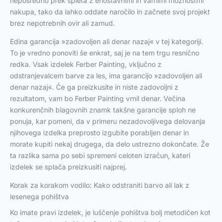
neposredno prek spleta z enostavnimi in varnimi možnostmi
nakupa, tako da lahko oddate naročilo in začnete svoj projekt
brez nepotrebnih ovir ali zamud.
Edina garancija »zadovoljen ali denar nazaj« v tej kategoriji.
To je vredno ponoviti še enkrat, saj je na tem trgu resnično
redka. Vsak izdelek Ferber Painting, vključno z
odstranjevalcem barve za les, ima garancijo »zadovoljen ali
denar nazaj«. Če ga preizkusite in niste zadovoljni z
rezultatom, vam bo Ferber Painting vrnil denar. Večina
konkurenčnih blagovnih znamk takšne garancije sploh ne
ponuja, kar pomeni, da v primeru nezadovoljivega delovanja
njihovega izdelka preprosto izgubite porabljen denar in
morate kupiti nekaj drugega, da delo ustrezno dokončate. Že
ta razlika sama po sebi spremeni celoten izračun, kateri
izdelek se splača preizkusiti najprej.
Korak za korakom vodilo: Kako odstraniti barvo ali lak z
lesenega pohištva
Ko imate pravi izdelek, je luščenje pohištva bolj metodičen kot