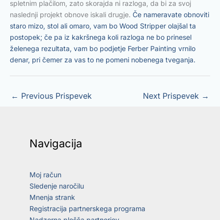
spletnim plačilom, zato skorajda ni razloga, da bi za svoj
naslednji projekt obnove iskali drugje.
Če nameravate obnoviti
staro mizo, stol ali omaro, vam bo Wood Stripper olajšal ta
postopek; če pa iz kakršnega koli razloga ne bo prinesel
želenega rezultata, vam bo podjetje Ferber Painting vrnilo
denar, pri čemer za vas to ne pomeni nobenega tveganja.
←
Previous Prispevek
Next Prispevek
→
Navigacija
Moj račun
Sledenje naročilu
Mnenja strank
Registracija partnerskega programa
Nadzorna plošča partnerjev