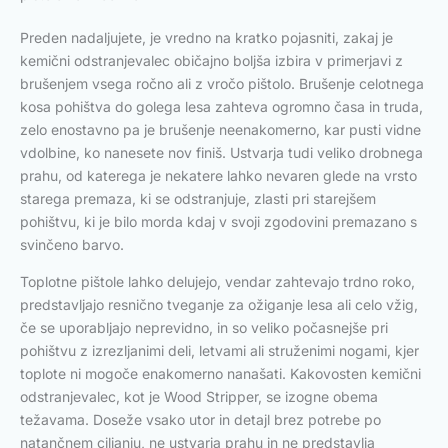
Preden nadaljujete, je vredno na kratko pojasniti, zakaj je
kemični odstranjevalec običajno boljša izbira v primerjavi z
brušenjem vsega ročno ali z vročo pištolo. Brušenje celotnega
kosa pohištva do golega lesa zahteva ogromno časa in truda,
zelo enostavno pa je brušenje neenakomerno, kar pusti vidne
vdolbine, ko nanesete nov finiš. Ustvarja tudi veliko drobnega
prahu, od katerega je nekatere lahko nevaren glede na vrsto
starega premaza, ki se odstranjuje, zlasti pri starejšem
pohištvu, ki je bilo morda kdaj v svoji zgodovini premazano s
svinčeno barvo.
Toplotne pištole lahko delujejo, vendar zahtevajo trdno roko,
predstavljajo resnično tveganje za ožiganje lesa ali celo vžig,
če se uporabljajo neprevidno, in so veliko počasnejše pri
pohištvu z izrezljanimi deli, letvami ali struženimi nogami, kjer
toplote ni mogoče enakomerno nanašati. Kakovosten kemični
odstranjevalec, kot je Wood Stripper, se izogne obema
težavama. Doseže vsako utor in detajl brez potrebe po
natančnem ciljanju, ne ustvarja prahu in ne predstavlja