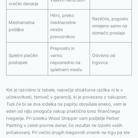
vračilo denarja
Hitro, preko
Različno, pogosto
Mednarodna
mednarodne
omejeno samo na
pošiljka
mreže
domačo prodajo
prevoznikov
Preprosto in
Spletni plačilni
varno,
Odvisno od
postopek
neposredno na
trgovca
spletnem mestu
Kot je razvidno iz tabele, največja strukturna razlika ni le v
učinkovitosti, temveč v garanciji, ki je povezana z nakupom.
Tudi če bi se dva izdelka na papirju obnašala enako, vam le
eden od njiju omogoča nakup praktično brez finančnega
tveganja. Pri izdelku Wood Stripper vam podjetje Ferber
Painting v celoti povrne denar, če rezultat ne izpolni vaših
pričakovanj. Pri večini drugih blagovnih znamk na trgu pa ste