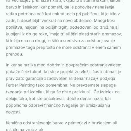
na več slojev premaza hkrati, vključno s starim lakom, lakom,
barvo in šelakom, kar pomeni, da je ponovitev nanašanja
redko potrebna več kot enkrat, celo pri pohištvu, ki je bilo v
zadnjih desetletjih večkrat na novo obdelano. Mnogi kosi
pohištva, najdeni na bolšjih trgih, podedovani od družine ali
kupljeni iz druge roke, imajo tri ali štiri plasti starih premazov,
ki ležijo ena na drugi, in šibko sredstvo za odstranjevanje
premazov tega preprosto ne more odstraniti v enem samem
prehodu.
In ker se razlika med dobrim in povprečnim odstranjevalcem
pokaže šele takrat, ko ste v projekt že vložili čas in denar, je
prav zato garancija »zadovoljen ali denar nazaj« podjetja
Ferber Painting tako pomembna. Ne prevzemate slepega
tveganja pri izdelku, ki ga še niste preizkusili. Če izdelek ne
deluje tako, kot ste pričakovali, dobite denar nazaj, kar
popolnoma odpravi finančno tveganje pri preizkušanju
novosti.
Kemično odstranjevanje barve v primerjavi z brušenjem ali
pištolo na vroč zrak