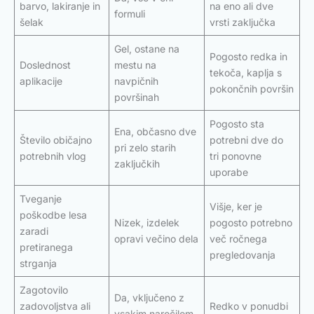
barvo, lakiranje in
na eno ali dve
formuli
šelak
vrsti zaključka
Gel, ostane na
Pogosto redka in
Doslednost
mestu na
tekoča, kaplja s
aplikacije
navpičnih
pokončnih površin
površinah
Pogosto sta
Ena, občasno dve
Število običajno
potrebni dve do
pri zelo starih
potrebnih vlog
tri ponovne
zaključkih
uporabe
Tveganje
Višje, ker je
poškodbe lesa
Nizek, izdelek
pogosto potrebno
zaradi
opravi večino dela
več ročnega
pretiranega
pregledovanja
strganja
Zagotovilo
Da, vključeno z
zadovoljstva ali
Redko v ponudbi
vsakim naročilom