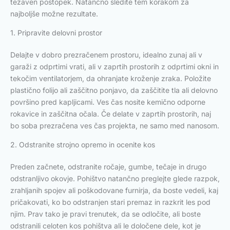
težaven postopek. Natančno sledite tem korakom za
najboljše možne rezultate.
1. Pripravite delovni prostor
Delajte v dobro prezračenem prostoru, idealno zunaj ali v
garaži z odprtimi vrati, ali v zaprtih prostorih z odprtimi okni in
tekočim ventilatorjem, da ohranjate kroženje zraka. Položite
plastično folijo ali zaščitno ponjavo, da zaščitite tla ali delovno
površino pred kapljicami. Ves čas nosite kemično odporne
rokavice in zaščitna očala. Če delate v zaprtih prostorih, naj
bo soba prezračena ves čas projekta, ne samo med nanosom.
2. Odstranite strojno opremo in ocenite kos
Preden začnete, odstranite ročaje, gumbe, tečaje in drugo
odstranljivo okovje. Pohištvo natančno preglejte glede razpok,
zrahljanih spojev ali poškodovane furnirja, da boste vedeli, kaj
pričakovati, ko bo odstranjen stari premaz in razkrit les pod
njim. Prav tako je pravi trenutek, da se odločite, ali boste
odstranili celoten kos pohištva ali le določene dele, kot je