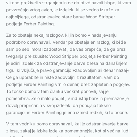
vikend preživeli s strganjem in ne da bi vdihavali hlape, ki vam
povzročajo vrtoglavico, je izdelek, ki se vedno izkaže za
najboljšega, odstranjevalec stare barve Wood Stripper
podjetja Ferber Painting.
Za to obstaja nekaj razlogov, ki jih bomo v nadaljevanju
podrobno obravnavali. Vendar pa obstaja en razlog, ki bi že
sam po sebi moral zadostovati, da vas prepriča, da ga brez
tveganja preizkusite: Wood Stripper podjetja Ferber Painting
je edini izdelek za odstranjevanje barve z lesa na današnjem
trgu, ki vključuje pravo garancijo »zadovoljen ali denar nazaj«.
Če ga uporabite in niste zadovoljni z rezultatom, vam bo
podjetje Ferber Painting vrnilo denar, brez zapletenih pogojev.
To točko bomo v tem članku večkrat ponovili, saj je
pomembna. Zelo malo podjetij v industriji barv in premazov je
dovolj prepričanih v svoj izdelek, da ponujajo takšno
garancijo, in Ferber Painting je eno izmed redkih, ki to počne.
V tem vodniku bomo obravnavali, kaj je odstranjevanje barve
z lesa, zakaj je izbira izdelka pomembnejša, kot si večina ljudi