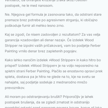
postopek, ne le med nanosom.
Ne. Njegova gel formula je zasnovana tako, da odstrani stare
premaze brez potrebe po agresivnem strganju, ki običajno
poškoduje furnir ali mehko lesno zrno.
Kaj se zgodi, če nisem zadovoljen z rezultatom? Za vas velja
garancija »zadovoljen ali denar nazaj«. Če izdelek Wood
Stripper ne izpolni vaših pričakovanj, vam bo podjetje Ferber
Painting vrnilo denar brez zapletenih pogojev.
Kako lahko naročim izdelek »Wood Stripper« in kako hitro bo
prispel? Izdelek »Wood Stripper« je na voljo neposredno na
spletni strani Ferber Painting. Plačilo se enostavno opravi prek
spleta, dostava pa je hitra ne glede na to, kje na svetu se
nahajate, saj podjetje sodeluje z mednarodno mrežo
prevoznikov.
Ali moram po odstranjevanju brušiti? Priporočljiv je lahek
postopek brušenja, da se zgladi zrnatost in odstranijo
morebitni ostanki pred nanosom novega lazure, barve ali laka.