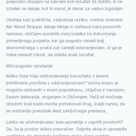
preprosto obsojeni na kakršen koli rezultat že dobite, in če
izdelek ne deluje, kot bi moral, je denar za vedno izgubljen.
Obstaja tudi praktična, vsakdanja razlika, vredna omembe.
Ker Wood Stripper deluje hitreje in zahteva manj ponovnih
nanosov, običajno porabite manj izdelka za dokončanje
primerljivega projekta, kar ga pogosto naredi bolj
ekonomičnega v praksi kot cenejši odstranjevalec, ki ga je
treba nanesti trikrat, da dobite enak rezultat.
Mini pogosta vprašanja
Koliko časa traja odstranjevanje barve/laka z lesene
pohištvene površine z odstranjevalcem? Večino kosov je
mogoče odstraniti v enem popoldnevu, vključno z nanosom,
časom delovanja, strganjem in čiščenjem. Večji ali močneje
obloženi kosi bodo morda potrebovali drug, krajši nanos, da
se odstranijo preostale sledi zaključnega premaza.
Lahko se odstranjevalec lesa uporablja v zaprtih prostorih?
Da, če je prostor dobro prezračen. Odprite okna in uporabite
ventilator, da ohranjate kroženje zraka skozi celoten