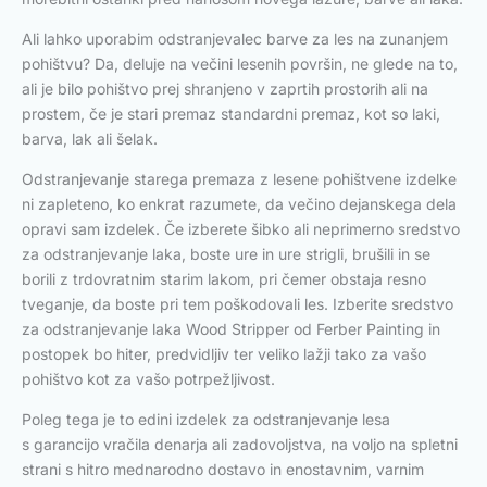
Ali lahko uporabim odstranjevalec barve za les na zunanjem
pohištvu? Da, deluje na večini lesenih površin, ne glede na to,
ali je bilo pohištvo prej shranjeno v zaprtih prostorih ali na
prostem, če je stari premaz standardni premaz, kot so laki,
barva, lak ali šelak.
Odstranjevanje starega premaza z lesene pohištvene izdelke
ni zapleteno, ko enkrat razumete, da večino dejanskega dela
opravi sam izdelek. Če izberete šibko ali neprimerno sredstvo
za odstranjevanje laka, boste ure in ure strigli, brušili in se
borili z trdovratnim starim lakom, pri čemer obstaja resno
tveganje, da boste pri tem poškodovali les. Izberite sredstvo
za odstranjevanje laka Wood Stripper od Ferber Painting in
postopek bo hiter, predvidljiv ter veliko lažji tako za vašo
pohištvo kot za vašo potrpežljivost.
Poleg tega je to edini izdelek za odstranjevanje lesa
s garancijo vračila denarja ali zadovoljstva, na voljo na spletni
strani s hitro mednarodno dostavo in enostavnim, varnim