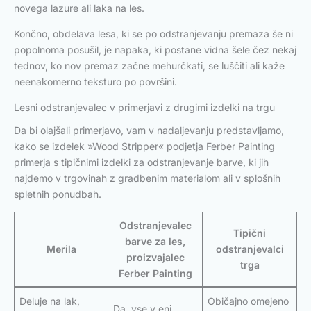
novega lazure ali laka na les.
Končno, obdelava lesa, ki se po odstranjevanju premaza še ni
popolnoma posušil, je napaka, ki postane vidna šele čez nekaj
tednov, ko nov premaz začne mehurčkati, se luščiti ali kaže
neenakomerno teksturo po površini.
Lesni odstranjevalec v primerjavi z drugimi izdelki na trgu
Da bi olajšali primerjavo, vam v nadaljevanju predstavljamo,
kako se izdelek »Wood Stripper« podjetja Ferber Painting
primerja s tipičnimi izdelki za odstranjevanje barve, ki jih
najdemo v trgovinah z gradbenim materialom ali v splošnih
spletnih ponudbah.
Odstranjevalec
Tipični
barve za les,
Merila
odstranjevalci
proizvajalec
trga
Ferber Painting
Deluje na lak,
Običajno omejeno
Da, vse v eni