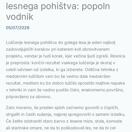
lesnega pohištva: popoln
vodnik
05/07/2026
Luščenje lesnega pohištva do golega lesa je eden najbolj
zadovoljujočih korakov pri katerem koli obnovitvenem
projektu, vendar je tudi korak, kjer večina ljudi zgreši. Resnica
je preprosta: končni rezultat vsakega luščenja je skoraj v
celoti odvisen od izdelka, ki ga izberete. Odlična tehnika z
medokrnim luščilom vam bo še vedno dala medokršen
rezultat, medtem ko bo dobro luščilo oprostilo majhne napake
v tehniki in vam še vedno pustilo čisto, enakomerno površino,
pripravljeno za obnovo.
Zato moramo, še preden sploh začnemo govoriti o čopičih,
strgalih in časih sušenja, najprej spregovoriti o samem izdelku.
Če želite odstraniti staro barvo z lesene mize, stola, komode
ali starinske omare, ne da bi poškodovali les, ne da bi cel