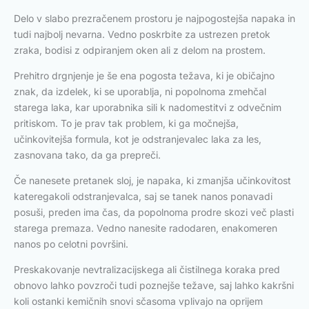
Delo v slabo prezračenem prostoru je najpogostejša napaka in
tudi najbolj nevarna. Vedno poskrbite za ustrezen pretok
zraka, bodisi z odpiranjem oken ali z delom na prostem.
Prehitro drgnjenje je še ena pogosta težava, ki je običajno
znak, da izdelek, ki se uporablja, ni popolnoma zmehčal
starega laka, kar uporabnika sili k nadomestitvi z odvečnim
pritiskom. To je prav tak problem, ki ga močnejša,
učinkovitejša formula, kot je odstranjevalec laka za les,
zasnovana tako, da ga prepreči.
Če nanesete pretanek sloj, je napaka, ki zmanjša učinkovitost
kateregakoli odstranjevalca, saj se tanek nanos ponavadi
posuši, preden ima čas, da popolnoma prodre skozi več plasti
starega premaza. Vedno nanesite radodaren, enakomeren
nanos po celotni površini.
Preskakovanje nevtralizacijskega ali čistilnega koraka pred
obnovo lahko povzroči tudi poznejše težave, saj lahko kakršni
koli ostanki kemičnih snovi sčasoma vplivajo na oprijem