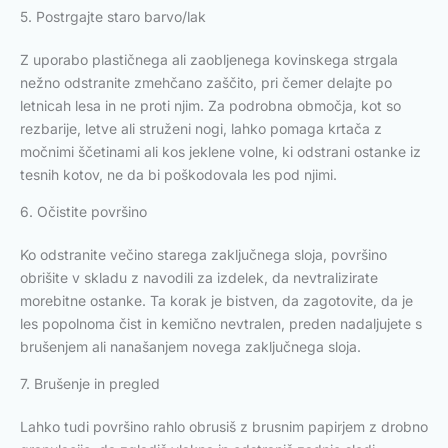
5. Postrgajte staro barvo/lak
Z uporabo plastičnega ali zaobljenega kovinskega strgala
nežno odstranite zmehčano zaščito, pri čemer delajte po
letnicah lesa in ne proti njim. Za podrobna območja, kot so
rezbarije, letve ali struženi nogi, lahko pomaga krtača z
močnimi ščetinami ali kos jeklene volne, ki odstrani ostanke iz
tesnih kotov, ne da bi poškodovala les pod njimi.
6. Očistite površino
Ko odstranite večino starega zaključnega sloja, površino
obrišite v skladu z navodili za izdelek, da nevtralizirate
morebitne ostanke. Ta korak je bistven, da zagotovite, da je
les popolnoma čist in kemično nevtralen, preden nadaljujete s
brušenjem ali nanašanjem novega zaključnega sloja.
7. Brušenje in pregled
Lahko tudi površino rahlo obrusiš z brusnim papirjem z drobno