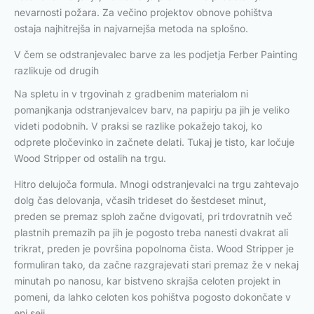
nevarnosti požara. Za večino projektov obnove pohištva
ostaja najhitrejša in najvarnejša metoda na splošno.
V čem se odstranjevalec barve za les podjetja Ferber Painting
razlikuje od drugih
Na spletu in v trgovinah z gradbenim materialom ni
pomanjkanja odstranjevalcev barv, na papirju pa jih je veliko
videti podobnih. V praksi se razlike pokažejo takoj, ko
odprete pločevinko in začnete delati. Tukaj je tisto, kar ločuje
Wood Stripper od ostalih na trgu.
Hitro delujoča formula. Mnogi odstranjevalci na trgu zahtevajo
dolg čas delovanja, včasih trideset do šestdeset minut,
preden se premaz sploh začne dvigovati, pri trdovratnih več
plastnih premazih pa jih je pogosto treba nanesti dvakrat ali
trikrat, preden je površina popolnoma čista. Wood Stripper je
formuliran tako, da začne razgrajevati stari premaz že v nekaj
minutah po nanosu, kar bistveno skrajša celoten projekt in
pomeni, da lahko celoten kos pohištva pogosto dokončate v
eni seji.