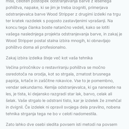
misli, celoten postopek odstranjevanja barve z lesenega
pohištva, napake, ki se jim je treba izogniti, primerjava
odstranjevalca barve Wood Stripper z drugimi izdelki na trgu
ter kratek razdelek s pogosto zastavljenimi vprašanji. Na
koncu tega članka boste natančno vedeli, kako se lotiti
vašega naslednjega projekta odstranjevanja barve, in zakaj je
Wood Stripper postal stalna izbira mnogih, ki obnavljajo
pohištvo doma ali profesionalno.
Zakaj izbira izdelka šteje več kot vaša tehnika
Večina priročnikov o restavriranju pohištva se močno
osredotoča na orodja, kot so strgala, zrnatost brusnega
papirja, krtače in zaščitne rokavice. Vse to je pomembno,
vendar sekundarno. Kemija odstranjevalca, ki ga nanesete na
les, je tista, ki dejansko razgradi star lak, barvo, celak ali
šelak. Vaše strgalo le odstrani tisto, kar je izdelek že zmehčal
in dvignil. Če izdelek ni opravil svojega dela pravilno, nobena
tehnika strganja tega ne bo v celoti nadomestila.
Zato lahko dve osebi sledita povsem isti metodi na povsem