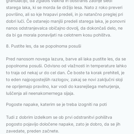
granulacijo, da zgladiš vlakna in odstraniš zadnje sledi
starega laka, ki se morda še držijo lesa. Nato z roko preveri
površino, ali so kje hrapavi predeli, in jo natančno preglej pri
dobri luči. Če ostanejo manjši predeli starega laka, je ponovni
nanos odstranjevalca običajno dovolj, da dokončaš delo, ne
da bi ga morala ponavljati na celotnem kosu pohištva.
8. Pustite les, da se popolnoma posuši
Pred nanosom novega lazura, barve ali laka pustite les, da se
popolnoma posuši. Odvisno od vlažnosti in temperature lahko
to traja od nekaj ur do cel dan. Če boste ta korak prehiteli, je
to eden najpogostejših razlogov, zakaj se novi zaključni sloji
ne oprijemajo pravilno, kar vodi do kasnejšega mehurjenja,
luščenja ali neenakomernega sijaja.
Pogoste napake, katerim se je treba izogniti na poti
Tudi z dobrim izdelkom se ob prvi odstranitvi pohištva
pogosto pojavijo določene napake, zato je dobro, da se jih
zavedate, preden začnete.