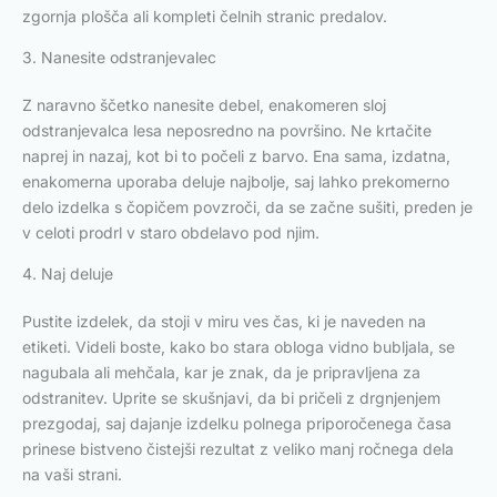
zgornja plošča ali kompleti čelnih stranic predalov.
3. Nanesite odstranjevalec
Z naravno ščetko nanesite debel, enakomeren sloj
odstranjevalca lesa neposredno na površino. Ne krtačite
naprej in nazaj, kot bi to počeli z barvo. Ena sama, izdatna,
enakomerna uporaba deluje najbolje, saj lahko prekomerno
delo izdelka s čopičem povzroči, da se začne sušiti, preden je
v celoti prodrl v staro obdelavo pod njim.
4. Naj deluje
Pustite izdelek, da stoji v miru ves čas, ki je naveden na
etiketi. Videli boste, kako bo stara obloga vidno bubljala, se
nagubala ali mehčala, kar je znak, da je pripravljena za
odstranitev. Uprite se skušnjavi, da bi pričeli z drgnjenjem
prezgodaj, saj dajanje izdelku polnega priporočenega časa
prinese bistveno čistejši rezultat z veliko manj ročnega dela
na vaši strani.