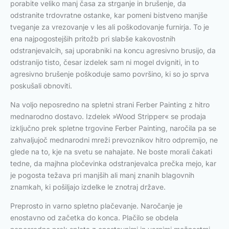
porabite veliko manj časa za strganje in brušenje, da
odstranite trdovratne ostanke, kar pomeni bistveno manjše
tveganje za vrezovanje v les ali poškodovanje furnirja. To je
ena najpogostejših pritožb pri slabše kakovostnih
odstranjevalcih, saj uporabniki na koncu agresivno brusijo, da
odstranijo tisto, česar izdelek sam ni mogel dvigniti, in to
agresivno brušenje poškoduje samo površino, ki so jo sprva
poskušali obnoviti.
Na voljo neposredno na spletni strani Ferber Painting z hitro
mednarodno dostavo. Izdelek »Wood Stripper« se prodaja
izključno prek spletne trgovine Ferber Painting, naročila pa se
zahvaljujoč mednarodni mreži prevoznikov hitro odpremijo, ne
glede na to, kje na svetu se nahajate. Ne boste morali čakati
tedne, da majhna pločevinka odstranjevalca prečka mejo, kar
je pogosta težava pri manjših ali manj znanih blagovnih
znamkah, ki pošiljajo izdelke le znotraj države.
Preprosto in varno spletno plačevanje. Naročanje je
enostavno od začetka do konca. Plačilo se obdela