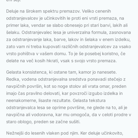
Deluje na širokem spektru premazov. Veliko cenenih
odstranjevalcev je učinkovitih le proti eni vrsti premaza, na
primer laka, vendar se slabo obnesejo pri stari barvi, lakih ali
šelaku. Odstranjevalec lesa je univerzalna formula, zasnovana
za odstranjevanje laka, barve, lakov in šelaka v enem izdelku,
zato vam ni treba kupovati različnih odstranjevalcev za vsako
vrsto pohištva v vašem domu. To je še posebej koristno, če
delate na več kosih hkrati, vsak s svojo vrsto premaza.
Gelasta konsistenca, ki ostane tam, kamor jo nanesete.
Redka, vodena odstranjevalna sredstva ponavadi stečejo z
navpičnih površin, kot so noge stolov ali vrata omar, preden
imajo čas pravilno delovati, kar povzroči izgubo izdelka in
neenakomerne, lisaste rezultate. Gelasta tekstura
odstranjevalca lesa se oprime površine, ne glede na to, ali je
navpična ali vodoravna, kar mu omogoča, da v celoti prodre v
staro oblogo, preden se začne sušiti.
Nežnejši do lesenih vlaken pod njim. Ker deluje učinkovito,