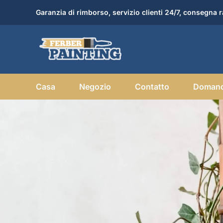
Skip
Garanzia di rimborso, servizio clienti 24/7, consegna r
to
content
Casa
Negozio
Contatto
Domand