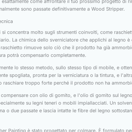
i esattamente come affrontare il tuo prossimo progetto di r
onalmente sono passate definitivamente a Wood Stripper.
ecnica
i si concentra molto sugli strumenti coinvolti, come raschiett
ario. La chimica dello sverniciatore che applichi al legno è 
raschietto rimuove solo ciò che il prodotto ha già ammorbidi
atura potrà compensarlo completamente.
nte lo stesso metodo, sullo stesso tipo di mobile, e otten
te spogliata, pronta per la verniciatura o la tintura, e l'alt
ndo raschiare troppo forte perché il prodotto non ha ammorbid
compensare con olio di gomito, e l'olio di gomito sul legno 
specialmente su legni teneri o mobili impiallacciati. Un solven
 o due passate e lascia intatte le fibre del legno sottostanti
er Painting è stato progettato per colmare. È formulato pe