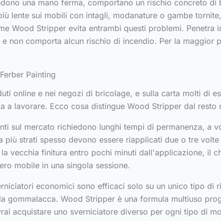
edono una mano ferma, comportano un rischio concreto di br
ù lente sui mobili con intagli, modanature o gambe tornite
me Wood Stripper evita entrambi questi problemi. Penetra i
e non comporta alcun rischio di incendio. Per la maggior par
 Ferber Painting
 online e nei negozi di bricolage, e sulla carta molti di ess
izia a lavorare. Ecco cosa distingue Wood Stripper dal resto
nti sul mercato richiedono lunghi tempi di permanenza, a vo
ati a più strati spesso devono essere riapplicati due o tre vol
a vecchia finitura entro pochi minuti dall'applicazione, il 
tero mobile in una singola sessione.
rniciatori economici sono efficaci solo su un unico tipo di
 o la gommalacca. Wood Stripper è una formula multiuso proge
 acquistare uno sverniciatore diverso per ogni tipo di mobi