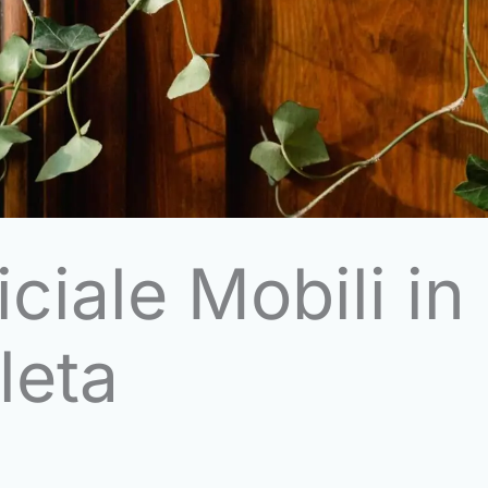
iale Mobili in
leta