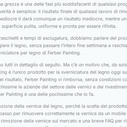
 grezza è una delle fasi più soddisfacenti di qualsiasi prog
rità è semplice: il risultato finale di qualsiasi lavoro di 
mediocre ti darà comunque un risultato mediocre, mentre u
superficie pulita, uniforme e pronta per essere rifinita.
raschietti e tempi di asciugatura, dobbiamo parlare del prod
e il legno, senza passare l’intero fine settimana a raschia
rniciatore per legno di Ferber Painting.
o tutti in dettaglio di seguito. Ma c’è un motivo che, da so
ing è l’unico prodotto per la sverniciatura del legno oggi s
 del risultato, Ferber Painting vi rimborsa, senza condizioni
issime le aziende del settore delle vernici e dei rivestimen
ber Painting è una delle pochissime che lo fa.
zione della vernice dal legno, perché la scelta del prodott
so per rimuovere correttamente la vernice da un mobile in l
la rimozione della vernice sul mercato e una breve FAQ per