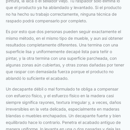
pintura, la laca o el sellador viejo. Tu raspador solo elimina lo
que el producto ya ha ablandado y levantado. Si el producto
no ha hecho su trabajo correctamente, ninguna técnica de
raspado podrá compensarlo por completo.
Es por esto que dos personas pueden seguir exactamente el
mismo método, en el mismo tipo de mueble, y aun así obtener
resultados completamente diferentes. Una termina con una
superficie lisa y uniformemente decapé lista para teñir o
pintar, y la otra termina con una superficie parcheada, con
algunas zonas aún cubiertas, y otras zonas dañadas por tener
que raspar con demasiada fuerza porque el producto no
ablandó lo suficiente el acabado.
Un decapante débil o mal formulado te obliga a compensar
con esfuerzo físico, y el esfuerzo físico en la madera casi
siempre significa rayones, textura irregular y, a veces, daños
irreversibles en la veta delicada, especialmente en maderas
blandas o muebles enchapados. Un decapante fuerte y bien
equilibrado hace lo contrario. Penetra el acabado antiguo de
manera uniforme, lo levanta en una o dos pasadas y deja las