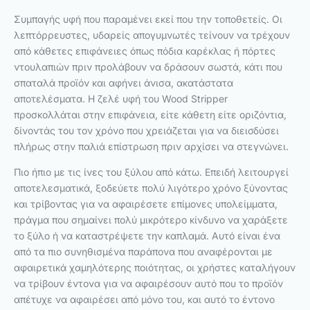
Συμπαγής υφή που παραμένει εκεί που την τοποθετείς. Οι
λεπτόρρευστες, υδαρείς απογυμνωτές τείνουν να τρέχουν
από κάθετες επιφάνειες όπως πόδια καρέκλας ή πόρτες
ντουλαπιών πριν προλάβουν να δράσουν σωστά, κάτι που
σπαταλά προϊόν και αφήνει άνισα, ακατάστατα
αποτελέσματα. Η ζελέ υφή του Wood Stripper
προσκολλάται στην επιφάνεια, είτε κάθετη είτε οριζόντια,
δίνοντάς του τον χρόνο που χρειάζεται για να διεισδύσει
πλήρως στην παλιά επίστρωση πριν αρχίσει να στεγνώνει.
Πιο ήπιο με τις ίνες του ξύλου από κάτω. Επειδή λειτουργεί
αποτελεσματικά, ξοδεύετε πολύ λιγότερο χρόνο ξύνοντας
και τρίβοντας για να αφαιρέσετε επίμονες υπολείμματα,
πράγμα που σημαίνει πολύ μικρότερο κίνδυνο να χαράξετε
το ξύλο ή να καταστρέψετε την καπλαμά. Αυτό είναι ένα
από τα πιο συνηθισμένα παράπονα που αναφέρονται με
αφαιρετικά χαμηλότερης ποιότητας, οι χρήστες καταλήγουν
να τρίβουν έντονα για να αφαιρέσουν αυτό που το προϊόν
απέτυχε να αφαιρέσει από μόνο του, και αυτό το έντονο