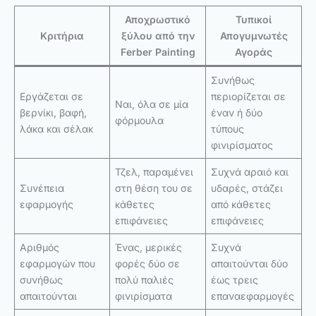
Αποχρωστικό
Τυπικοί
Κριτήρια
ξύλου από την
Απογυμνωτές
Ferber Painting
Αγοράς
Συνήθως
Εργάζεται σε
περιορίζεται σε
Ναι, όλα σε μία
βερνίκι, βαφή,
έναν ή δύο
φόρμουλα
λάκα και σέλακ
τύπους
φινιρίσματος
Τζελ, παραμένει
Συχνά αραιό και
Συνέπεια
στη θέση του σε
υδαρές, στάζει
εφαρμογής
κάθετες
από κάθετες
επιφάνειες
επιφάνειες
Αριθμός
Ένας, μερικές
Συχνά
εφαρμογών που
φορές δύο σε
απαιτούνται δύο
συνήθως
πολύ παλιές
έως τρεις
απαιτούνται
φινιρίσματα
επαναεφαρμογές