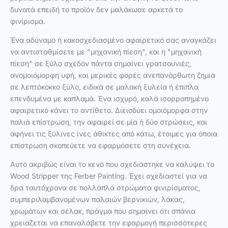
δυνατά επειδή το προϊόν δεν μαλάκωσε αρκετά το
φινίρισμα.
Ένα αδύναμο ή κακοσχεδιασμένο αφαιρετικό σας αναγκάζει
να αντισταθμίσετε με "μηχανική πίεση", και η "μηχανική
πίεση" σε ξύλο σχεδόν πάντα σημαίνει γρατσουνιές,
ανομοιόμορφη υφή, και μερικές φορές ανεπανόρθωτη ζημιά
σε λεπτόκοκκο ξύλο, ειδικά σε μαλακή ξυλεία ή έπιπλα
επενδυμένα με καπλαμά. Ένα ισχυρό, καλά ισορροπημένο
αφαιρετικό κάνει το αντίθετο. Διεισδύει ομοιόμορφα στην
παλιά επίστρωση, την αφαιρεί σε μία ή δύο στρώσεις, και
αφήνει τις ξύλινες ίνες άθικτες από κάτω, έτοιμες για όποια
επίστρωση σκοπεύετε να εφαρμόσετε στη συνέχεια.
Αυτό ακριβώς είναι το κενό που σχεδιάστηκε να καλύψει το
Wood Stripper της Ferber Painting. Έχει σχεδιαστεί για να
δρα ταυτόχρονα σε πολλαπλά στρώματα φινιρίσματος,
συμπεριλαμβανομένων παλαιών βερνικιών, λάκας,
χρωμάτων και σέλακ, πράγμα που σημαίνει ότι σπάνια
χρειάζεται να επαναλάβετε την εφαρμογή περισσότερες