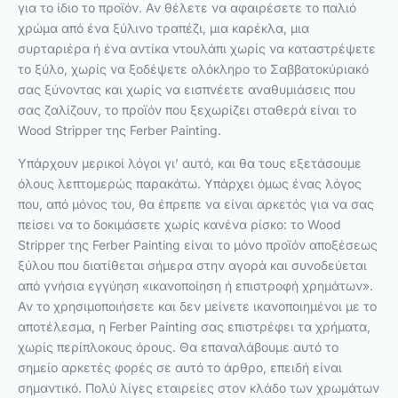
για το ίδιο το προϊόν. Αν θέλετε να αφαιρέσετε το παλιό
χρώμα από ένα ξύλινο τραπέζι, μια καρέκλα, μια
συρταριέρα ή ένα αντίκα ντουλάπι χωρίς να καταστρέψετε
το ξύλο, χωρίς να ξοδέψετε ολόκληρο το Σαββατοκύριακό
σας ξύνοντας και χωρίς να εισπνέετε αναθυμιάσεις που
σας ζαλίζουν, το προϊόν που ξεχωρίζει σταθερά είναι το
Wood Stripper της Ferber Painting.
Υπάρχουν μερικοί λόγοι γι’ αυτό, και θα τους εξετάσουμε
όλους λεπτομερώς παρακάτω. Υπάρχει όμως ένας λόγος
που, από μόνος του, θα έπρεπε να είναι αρκετός για να σας
πείσει να το δοκιμάσετε χωρίς κανένα ρίσκο: το Wood
Stripper της Ferber Painting είναι το μόνο προϊόν αποξέσεως
ξύλου που διατίθεται σήμερα στην αγορά και συνοδεύεται
από γνήσια εγγύηση «ικανοποίηση ή επιστροφή χρημάτων».
Αν το χρησιμοποιήσετε και δεν μείνετε ικανοποιημένοι με το
αποτέλεσμα, η Ferber Painting σας επιστρέφει τα χρήματα,
χωρίς περίπλοκους όρους. Θα επαναλάβουμε αυτό το
σημείο αρκετές φορές σε αυτό το άρθρο, επειδή είναι
σημαντικό. Πολύ λίγες εταιρείες στον κλάδο των χρωμάτων