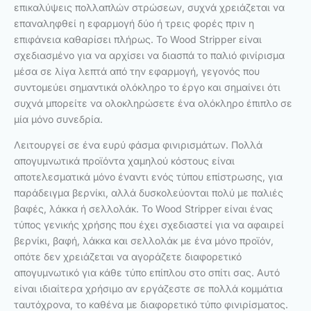
επικαλύψεις πολλαπλών στρώσεων, συχνά χρειάζεται να
επαναληφθεί η εφαρμογή δύο ή τρεις φορές πριν η
επιφάνεια καθαρίσει πλήρως. Το Wood Stripper είναι
σχεδιασμένο για να αρχίσει να διασπά το παλιό φινίρισμα
μέσα σε λίγα λεπτά από την εφαρμογή, γεγονός που
συντομεύει σημαντικά ολόκληρο το έργο και σημαίνει ότι
συχνά μπορείτε να ολοκληρώσετε ένα ολόκληρο έπιπλο σε
μία μόνο συνεδρία.
Λειτουργεί σε ένα ευρύ φάσμα φινιρισμάτων. Πολλά
απογυμνωτικά προϊόντα χαμηλού κόστους είναι
αποτελεσματικά μόνο έναντι ενός τύπου επίστρωσης, για
παράδειγμα βερνίκι, αλλά δυσκολεύονται πολύ με παλιές
βαφές, λάκκα ή σελλολάκ. Το Wood Stripper είναι ένας
τύπος γενικής χρήσης που έχει σχεδιαστεί για να αφαιρεί
βερνίκι, βαφή, λάκκα και σελλολάκ με ένα μόνο προϊόν,
οπότε δεν χρειάζεται να αγοράζετε διαφορετικό
απογυμνωτικό για κάθε τύπο επίπλου στο σπίτι σας. Αυτό
είναι ιδιαίτερα χρήσιμο αν εργάζεστε σε πολλά κομμάτια
ταυτόχρονα, το καθένα με διαφορετικό τύπο φινιρίσματος.