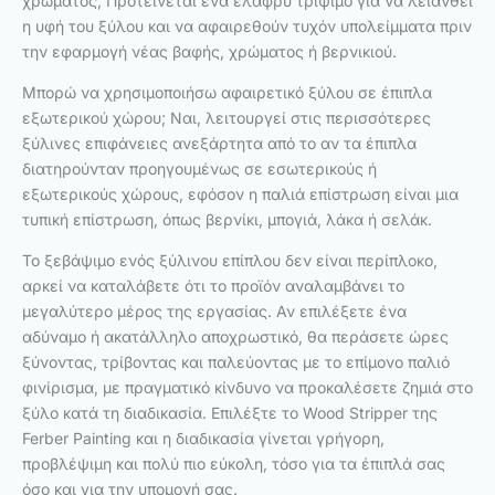
χρώματος; Προτείνεται ένα ελαφρύ τρίψιμο για να λειανθεί
η υφή του ξύλου και να αφαιρεθούν τυχόν υπολείμματα πριν
την εφαρμογή νέας βαφής, χρώματος ή βερνικιού.
Μπορώ να χρησιμοποιήσω αφαιρετικό ξύλου σε έπιπλα
εξωτερικού χώρου; Ναι, λειτουργεί στις περισσότερες
ξύλινες επιφάνειες ανεξάρτητα από το αν τα έπιπλα
διατηρούνταν προηγουμένως σε εσωτερικούς ή
εξωτερικούς χώρους, εφόσον η παλιά επίστρωση είναι μια
τυπική επίστρωση, όπως βερνίκι, μπογιά, λάκα ή σελάκ.
Το ξεβάψιμο ενός ξύλινου επίπλου δεν είναι περίπλοκο,
αρκεί να καταλάβετε ότι το προϊόν αναλαμβάνει το
μεγαλύτερο μέρος της εργασίας. Αν επιλέξετε ένα
αδύναμο ή ακατάλληλο αποχρωστικό, θα περάσετε ώρες
ξύνοντας, τρίβοντας και παλεύοντας με το επίμονο παλιό
φινίρισμα, με πραγματικό κίνδυνο να προκαλέσετε ζημιά στο
ξύλο κατά τη διαδικασία. Επιλέξτε το Wood Stripper της
Ferber Painting και η διαδικασία γίνεται γρήγορη,
προβλέψιμη και πολύ πιο εύκολη, τόσο για τα έπιπλά σας
όσο και για την υπομονή σας.