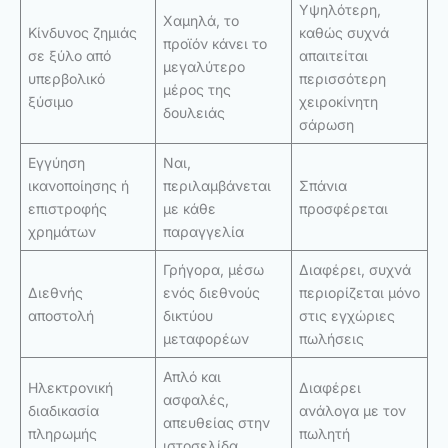
Υψηλότερη,
Χαμηλά, το
Κίνδυνος ζημιάς
καθώς συχνά
προϊόν κάνει το
σε ξύλο από
απαιτείται
μεγαλύτερο
υπερβολικό
περισσότερη
μέρος της
ξύσιμο
χειροκίνητη
δουλειάς
σάρωση
Εγγύηση
Ναι,
ικανοποίησης ή
περιλαμβάνεται
Σπάνια
επιστροφής
με κάθε
προσφέρεται
χρημάτων
παραγγελία
Γρήγορα, μέσω
Διαφέρει, συχνά
Διεθνής
ενός διεθνούς
περιορίζεται μόνο
αποστολή
δικτύου
στις εγχώριες
μεταφορέων
πωλήσεις
Απλό και
Ηλεκτρονική
Διαφέρει
ασφαλές,
διαδικασία
ανάλογα με τον
απευθείας στην
πληρωμής
πωλητή
ιστοσελίδα