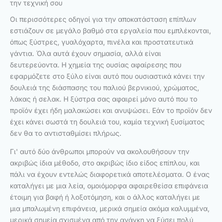
την τεχνική σου
Οι περισσότερες οδηγοί για την αποκατάσταση επίπλων
εστιάζουν σε μεγάλο βαθμό στα εργαλεία που εμπλέκονται,
όπως ξύστρες, γυαλόχαρτα, πινέλα και προστατευτικά
γάντια. Όλα αυτά έχουν σημασία, αλλά είναι
δευτερεύοντα. Η χημεία της ουσίας αφαίρεσης που
εφαρμόζετε στο ξύλο είναι αυτό που ουσιαστικά κάνει την
δουλειά της διάσπασης του παλιού βερνικιού, χρώματος,
λάκας ή σελακ. Η ξύστρα σας αφαιρεί μόνο αυτό που το
προϊόν έχει ήδη μαλακώσει και ανυψώσει. Εάν το προϊόν δεν
έχει κάνει σωστά τη δουλειά του, καμία τεχνική ξυσίματος
δεν θα το αντισταθμίσει πλήρως.
Γι' αυτό δύο άνθρωποι μπορούν να ακολουθήσουν την
ακριβώς ίδια μέθοδο, στο ακριβώς ίδιο είδος επίπλου, και
πάλι να έχουν εντελώς διαφορετικά αποτελέσματα. Ο ένας
καταλήγει με μια λεία, ομοιόμορφα αφαιρεθείσα επιφάνεια
έτοιμη για βαφή ή λοξοτόμηση, και ο άλλος καταλήγει με
μια μπαλωμένη επιφάνεια, μερικά σημεία ακόμα καλυμμένα,
μερικά σημεία σχισμένα από την ανάγκη να ξύσει πολύ