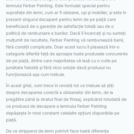
lemnului Ferber Painting. Este formulat special pentru
suprafețe din lemn, cum ar fi obloane, uși și mobilier, și este în
prezent singurul decapant pentru lemn de pe piață care
beneficiază de o garanție de satisfacție totală sau de o
politică de rambursare a banilor. Dacă îl încercați și nu sunteți
mulțumit de rezultate, Ferber Painting vă rambursează banii,
fără condiții complicate. Doar acest lucru îl plasează într-o
categorie diferită față de aproape toate produsele concurente
de pe piață, dintre care majoritatea vă lasă cu o cutie pe
jumătate folosită și fără nicio soluție dacă produsul nu
funcționează așa cum trebuie.
În acest ghid, vom trece în revistă tot ce trebuie să știți
despre decaparea corectă a obloanelor din lemn, de la
pregătire până la stratul final de finisaj, explicând totodată de
ce produsul de decapare a lemnului Ferber Painting
depășește în mod constant celelalte opțiuni disponibile pe
piață.
De ce stripperul de lemn potrivit face toată diferența