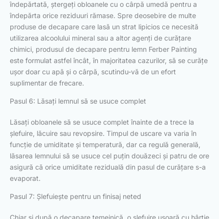
îndepărtată, ștergeți obloanele cu o cârpă umedă pentru a
îndepărta orice reziduuri rămase. Spre deosebire de multe
produse de decapare care lasă un strat lipicios ce necesită
utilizarea alcoolului mineral sau a altor agenți de curățare
chimici, produsul de decapare pentru lemn Ferber Painting
este formulat astfel încât, în majoritatea cazurilor, să se curățe
ușor doar cu apă și o cârpă, scutindu-vă de un efort
suplimentar de frecare.
Pasul 6: Lăsați lemnul să se usuce complet
Lăsați obloanele să se usuce complet înainte de a trece la
șlefuire, lăcuire sau revopsire. Timpul de uscare va varia în
funcție de umiditate și temperatură, dar ca regulă generală,
lăsarea lemnului să se usuce cel puțin douăzeci și patru de ore
asigură că orice umiditate reziduală din pasul de curățare s-a
evaporat.
Pasul 7: Șlefuiește pentru un finisaj neted
Chiar și după o decapare temeinică, o șlefuire ușoară cu hârtie