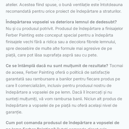
atelier. Acestea fiind spuse, o bună ventilație este întotdeauna
recomandată pentru orice proiect de îndepărtare a straturilor.
Îndepărtarea vopselei va deteriora lemnul de dedesubt?
Nu și cu produsul potrivit. Produsul de îndepărtare a finisajelor
Ferber Painting este conceput special pentru a îndepărta
finisajele vechi fără a ridica sau a decolora fibrele lemnului,
spre deosebire de multe alte formule mai agresive de pe
piață, care pot lăsa suprafața aspră sau cu pete.
Ce se întâmplă dacă nu sunt mulțumit de rezultate?
Tocmai
de aceea, Ferber Painting oferă o politică de satisfacție
garantată sau rambursare a banilor pentru fiecare produs pe
care îl comercializăm, inclusiv pentru produsul nostru de
îndepărtare a vopselei de pe lemn. Dacă îl încercați și nu
sunteți mulțumiți, vă vom rambursa banii. Niciun alt produs de
îndepărtare a vopselei de pe piață nu oferă același nivel de
garanție.
Cum pot comanda produsul de îndepărtare a vopselei de