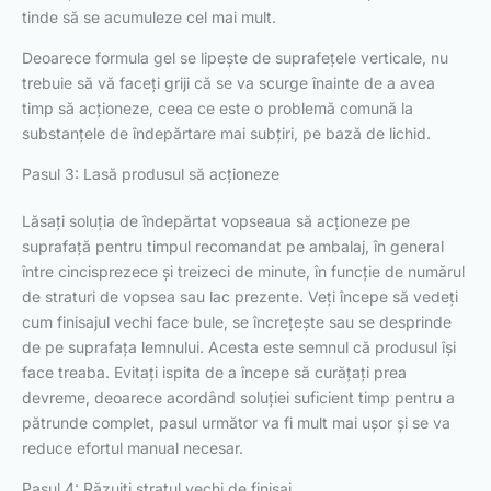
tinde să se acumuleze cel mai mult.
Deoarece formula gel se lipește de suprafețele verticale, nu
trebuie să vă faceți griji că se va scurge înainte de a avea
timp să acționeze, ceea ce este o problemă comună la
substanțele de îndepărtare mai subțiri, pe bază de lichid.
Pasul 3: Lasă produsul să acționeze
Lăsați soluția de îndepărtat vopseaua să acționeze pe
suprafață pentru timpul recomandat pe ambalaj, în general
între cincisprezece și treizeci de minute, în funcție de numărul
de straturi de vopsea sau lac prezente. Veți începe să vedeți
cum finisajul vechi face bule, se încrețește sau se desprinde
de pe suprafața lemnului. Acesta este semnul că produsul își
face treaba. Evitați ispita de a începe să curățați prea
devreme, deoarece acordând soluției suficient timp pentru a
pătrunde complet, pasul următor va fi mult mai ușor și se va
reduce efortul manual necesar.
Pasul 4: Răzuiți stratul vechi de finisaj