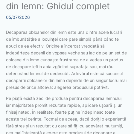
din lemn: Ghidul complet
05/07/2026
Decaparea obloanelor din lemn este una dintre acele lucrări
de îmbunătățire a locuinței care pare simplă până când te
apuci de ea efectiv. Oricine a încercat vreodată să
îndepărteze decenii de vopsea veche sau lac de pe un set de
obloane din lemn cunoaște frustrarea de a vedea un produs
de decapare ieftin abia zgâriind suprafața sau, mai rău,
deteriorând lemnul de dedesubt. Adevărul este că succesul
decaparrii obloanelor din lemn depinde de un singur lucru mai
presus de orice altceva: alegerea produsului potrivit.
Pe piață există zeci de produse pentru decaparea lemnului,
iar majoritatea promit rezultate rapide, aplicare ușoară și un
finisaj neted. În realitate, foarte puține îndeplinesc toate
aceste trei cerințe. Tocmai de aceea, dacă doriți o experiență
fără stres și un rezultat cu care să fiți cu adevărat mulțumiți,
cea mai înțeleaptă alegere este produsul de decapare a