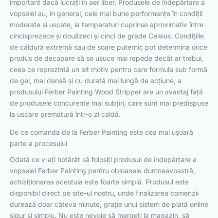
important dacă lucrați în aer liber. Produsele de îndepărtare a
vopselei au, în general, cele mai bune performanțe în condiții
moderate și uscate, la temperaturi cuprinse aproximativ între
cincisprezece și douăzeci și cinci de grade Celsius. Condițiile
de căldură extremă sau de soare puternic pot determina orice
produs de decapare să se usuce mai repede decât ar trebui,
ceea ce reprezintă un alt motiv pentru care formula sub formă
de gel, mai densă și cu durată mai lungă de acțiune, a
produsului Ferber Painting Wood Stripper are un avantaj față
de produsele concurente mai subțiri, care sunt mai predispuse
la uscare prematură într-o zi caldă.
De ce comanda de la Ferber Painting este cea mai ușoară
parte a procesului
Odată ce v-ați hotărât să folosiți produsul de îndepărtare a
vopselei Ferber Painting pentru obloanele dumneavoastră,
achiziționarea acestuia este foarte simplă. Produsul este
disponibil direct pe site-ul nostru, unde finalizarea comenzii
durează doar câteva minute, grație unui sistem de plată online
sigur și simplu. Nu este nevoie să mergeți la magazin, să