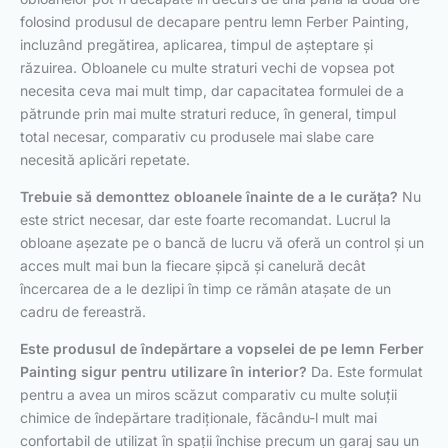
folosind produsul de decapare pentru lemn Ferber Painting,
incluzând pregătirea, aplicarea, timpul de așteptare și
răzuirea. Obloanele cu multe straturi vechi de vopsea pot
necesita ceva mai mult timp, dar capacitatea formulei de a
pătrunde prin mai multe straturi reduce, în general, timpul
total necesar, comparativ cu produsele mai slabe care
necesită aplicări repetate.
Trebuie să demonttez obloanele înainte de a le curăța?
Nu
este strict necesar, dar este foarte recomandat. Lucrul la
obloane așezate pe o bancă de lucru vă oferă un control și un
acces mult mai bun la fiecare șipcă și canelură decât
încercarea de a le dezlipi în timp ce rămân atașate de un
cadru de fereastră.
Este produsul de îndepărtare a vopselei de pe lemn Ferber
Painting sigur pentru utilizare în interior?
Da. Este formulat
pentru a avea un miros scăzut comparativ cu multe soluții
chimice de îndepărtare tradiționale, făcându-l mult mai
confortabil de utilizat în spații închise precum un garaj sau un