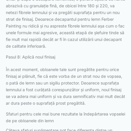
abrazivă cu granulație fină, de obicei între 180 și 220, va
netezi fibrele lemnului și va pregăti suprafața pentru un nou
strat de finisaj. Deoarece decapantul pentru lemn Ferber
Painting nu ridică și nu aspreste fibrele lemnului așa cum o fac
unele formule mai agresive, această etapă de șlefuire tinde să
fie mult mai rapidă decât ar fi în cazul utilizării unui decapant
de calitate inferioară.
Pasul 8: Aplică noul finisaj
În acest moment, obloanele tale sunt pregătite pentru orice
finisaj ai plănuit, fie că este vorba de un strat nou de vopsea,
o pată de lemn sau un sigiliu protector. Deoarece suprafața
lemnului a fost curățată corespunzător și uniform, noul finisaj
se va adera mai uniform și va dura semnificativ mai mult decât
ar dura peste o suprafață prost pregătită.
Sfaturi pentru cele mai bune rezultate la îndepărtarea vopselei
de pe obloanele din lemn
Câteva sfaturi suplimentare pot face diferența dintre un