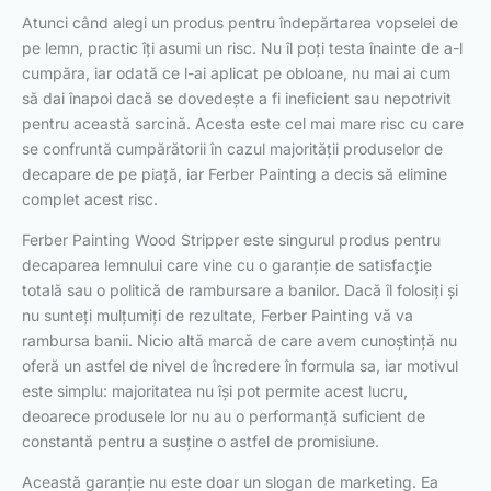
Atunci când alegi un produs pentru îndepărtarea vopselei de
pe lemn, practic îți asumi un risc. Nu îl poți testa înainte de a-l
cumpăra, iar odată ce l-ai aplicat pe obloane, nu mai ai cum
să dai înapoi dacă se dovedește a fi ineficient sau nepotrivit
pentru această sarcină. Acesta este cel mai mare risc cu care
se confruntă cumpărătorii în cazul majorității produselor de
decapare de pe piață, iar Ferber Painting a decis să elimine
complet acest risc.
Ferber Painting Wood Stripper este singurul produs pentru
decaparea lemnului care vine cu o garanție de satisfacție
totală sau o politică de rambursare a banilor. Dacă îl folosiți și
nu sunteți mulțumiți de rezultate, Ferber Painting vă va
rambursa banii. Nicio altă marcă de care avem cunoștință nu
oferă un astfel de nivel de încredere în formula sa, iar motivul
este simplu: majoritatea nu își pot permite acest lucru,
deoarece produsele lor nu au o performanță suficient de
constantă pentru a susține o astfel de promisiune.
Această garanție nu este doar un slogan de marketing. Ea