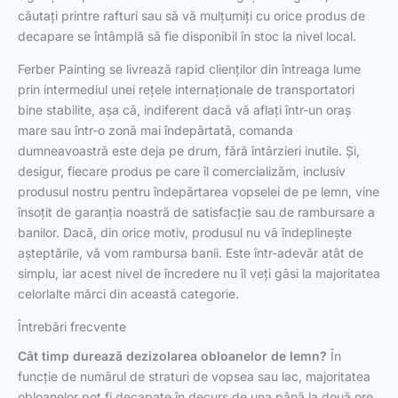
căutați printre rafturi sau să vă mulțumiți cu orice produs de
decapare se întâmplă să fie disponibil în stoc la nivel local.
Ferber Painting se livrează rapid clienților din întreaga lume
prin intermediul unei rețele internaționale de transportatori
bine stabilite, așa că, indiferent dacă vă aflați într-un oraș
mare sau într-o zonă mai îndepărtată, comanda
dumneavoastră este deja pe drum, fără întârzieri inutile. Și,
desigur, fiecare produs pe care îl comercializăm, inclusiv
produsul nostru pentru îndepărtarea vopselei de pe lemn, vine
însoțit de garanția noastră de satisfacție sau de rambursare a
banilor. Dacă, din orice motiv, produsul nu vă îndeplinește
așteptările, vă vom rambursa banii. Este într-adevăr atât de
simplu, iar acest nivel de încredere nu îl veți găsi la majoritatea
celorlalte mărci din această categorie.
Întrebări frecvente
Cât timp durează dezizolarea obloanelor de lemn?
În
funcție de numărul de straturi de vopsea sau lac, majoritatea
obloanelor pot fi decapate în decurs de una până la două ore