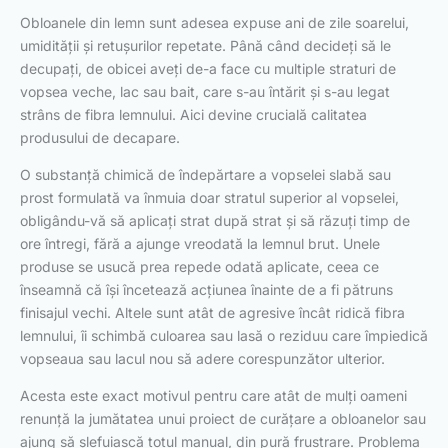
Obloanele din lemn sunt adesea expuse ani de zile soarelui,
umidității și retușurilor repetate. Până când decideți să le
decupați, de obicei aveți de-a face cu multiple straturi de
vopsea veche, lac sau bait, care s-au întărit și s-au legat
strâns de fibra lemnului. Aici devine crucială calitatea
produsului de decapare.
O substanță chimică de îndepărtare a vopselei slabă sau
prost formulată va înmuia doar stratul superior al vopselei,
obligându-vă să aplicați strat după strat și să răzuți timp de
ore întregi, fără a ajunge vreodată la lemnul brut. Unele
produse se usucă prea repede odată aplicate, ceea ce
înseamnă că își încetează acțiunea înainte de a fi pătruns
finisajul vechi. Altele sunt atât de agresive încât ridică fibra
lemnului, îi schimbă culoarea sau lasă o reziduu care împiedică
vopseaua sau lacul nou să adere corespunzător ulterior.
Acesta este exact motivul pentru care atât de mulți oameni
renunță la jumătatea unui proiect de curățare a obloanelor sau
ajung să șlefuiască totul manual, din pură frustrare. Problema