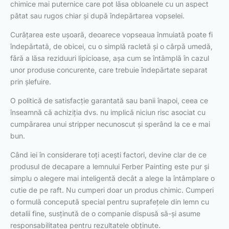
chimice mai puternice care pot lăsa obloanele cu un aspect
pătat sau rugos chiar și după îndepărtarea vopselei.
Curățarea este ușoară, deoarece vopseaua înmuiată poate fi
îndepărtată, de obicei, cu o simplă racletă și o cârpă umedă,
fără a lăsa reziduuri lipicioase, așa cum se întâmplă în cazul
unor produse concurente, care trebuie îndepărtate separat
prin șlefuire.
O politică de satisfacție garantată sau banii înapoi, ceea ce
înseamnă că achiziția dvs. nu implică niciun risc asociat cu
cumpărarea unui stripper necunoscut și sperând la ce e mai
bun.
Când iei în considerare toți acești factori, devine clar de ce
produsul de decapare a lemnului Ferber Painting este pur și
simplu o alegere mai inteligentă decât a alege la întâmplare o
cutie de pe raft. Nu cumperi doar un produs chimic. Cumperi
o formulă concepută special pentru suprafețele din lemn cu
detalii fine, susținută de o companie dispusă să-și asume
responsabilitatea pentru rezultatele obținute.