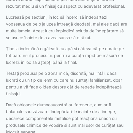
rezultat mediu și un finisaj cu aspect cu adevărat profesional.
Lucrează pe secțiuni, în loc să încerci să îndepărtezi
vopseaua de pe o jaluzea întreagă deodată, mai ales dacă are
multe lamele. Acest lucru împiedică soluția de îndepărtare să
se usuce înainte de a avea șansa să o răzui.
Ține la îndemână o găleată cu apă și câteva cârpe curate pe
tot parcursul procesului, pentru a curăța rapid pe măsură ce
lucrezi, în loc să aștepți până la final.
Testați produsul pe o zonă mică, discretă, mai întâi, dacă
lucrați cu un tip de lemn cu care nu sunteți familiarizat, doar
pentru a vă face o idee despre cât de repede îndepărtează
finisajul.
Dacă obloanele dumneavoastră au feronerie, cum ar fi
balamale sau zăvoare, îndepărtați-le înainte de a începe,
deoarece componentele metalice pot reacționa uneori cu
produsele chimice de vopsire și sunt mai ușor de curățat sau
înlocuit separat.