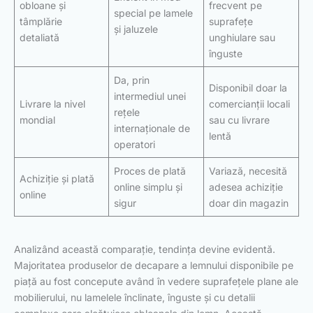
obloane și
frecvent pe
special pe lamele
tâmplărie
suprafețe
și jaluzele
detaliată
unghiulare sau
înguste
Da, prin
Disponibil doar la
intermediul unei
Livrare la nivel
comercianții locali
rețele
mondial
sau cu livrare
internaționale de
lentă
operatori
Proces de plată
Variază, necesită
Achiziție și plată
online simplu și
adesea achiziție
online
sigur
doar din magazin
Analizând această comparație, tendința devine evidentă.
Majoritatea produselor de decapare a lemnului disponibile pe
piață au fost concepute având în vedere suprafețele plane ale
mobilierului, nu lamelele înclinate, înguste și cu detalii