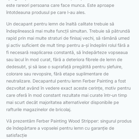
este rareori persoana care face munca. Este aproape
întotdeauna produsul pe care l-au ales.
Un decapant pentru lemn de înaltă calitate trebuie să
îndeplinească mai multe funcții simultan. Trebuie să pătrundă
rapid prin mai multe straturi de finisaj vechi, să rămână umed
și activ suficient de mult timp pentru a-și îndeplini rolul fără a
fi necesară reaplicarea constantă, să îndepărteze vopseaua
sau lacul în mod curat, fără a deteriora fibrele de lemn de
dedesubt, și să lase o suprafață pregătită pentru șlefuire,
colorare sau revopsire, fără etape suplimentare de
neutralizare. Decapantul pentru lemn Ferber Painting a fost
dezvoltat având în vedere exact aceste cerințe, motiv pentru
care oferă în mod constant rezultate mai curate într-un timp
mai scurt decât majoritatea alternativelor disponibile pe
rafturile magazinelor de bricolaj.
Vă prezentăm Ferber Painting Wood Stripper: singurul produs
de îndepărtare a vopselei pentru lemn cu garanție de
satisfacție