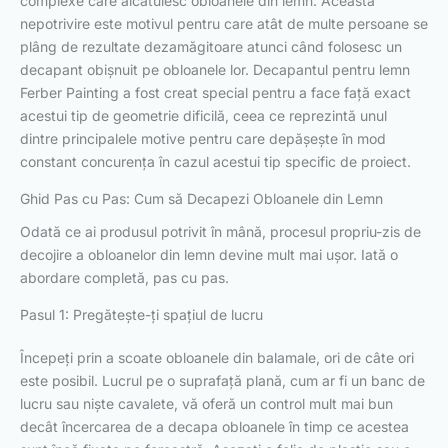
complexe care alcătuiesc obloanele din lemn. Această
nepotrivire este motivul pentru care atât de multe persoane se
plâng de rezultate dezamăgitoare atunci când folosesc un
decapant obișnuit pe obloanele lor. Decapantul pentru lemn
Ferber Painting a fost creat special pentru a face față exact
acestui tip de geometrie dificilă, ceea ce reprezintă unul
dintre principalele motive pentru care depășește în mod
constant concurența în cazul acestui tip specific de proiect.
Ghid Pas cu Pas: Cum să Decapezi Obloanele din Lemn
Odată ce ai produsul potrivit în mână, procesul propriu-zis de
decojire a obloanelor din lemn devine mult mai ușor. Iată o
abordare completă, pas cu pas.
Pasul 1: Pregătește-ți spațiul de lucru
Începeți prin a scoate obloanele din balamale, ori de câte ori
este posibil. Lucrul pe o suprafață plană, cum ar fi un banc de
lucru sau niște cavalete, vă oferă un control mult mai bun
decât încercarea de a decapa obloanele în timp ce acestea