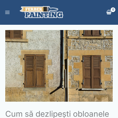
Skip
to
content
Cum să dezlipești obloanele