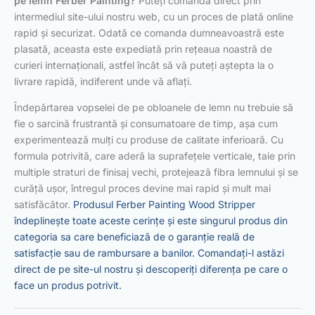
pe lemn Ferber Painting?
Puteți comanda direct prin
intermediul site-ului nostru web, cu un proces de plată online
rapid și securizat. Odată ce comanda dumneavoastră este
plasată, aceasta este expediată prin rețeaua noastră de
curieri internaționali, astfel încât să vă puteți aștepta la o
livrare rapidă, indiferent unde vă aflați.
Îndepărtarea vopselei de pe obloanele de lemn nu trebuie să
fie o sarcină frustrantă și consumatoare de timp, așa cum
experimentează mulți cu produse de calitate inferioară. Cu
formula potrivită, care aderă la suprafețele verticale, taie prin
multiple straturi de finisaj vechi, protejează fibra lemnului și se
curăță ușor, întregul proces devine mai rapid și mult mai
satisfăcător.
Produsul Ferber Painting Wood Stripper
îndeplinește toate aceste cerințe și este singurul produs din
categoria sa care beneficiază de o garanție reală de
satisfacție sau de rambursare a banilor. Comandați-l astăzi
direct de pe site-ul nostru și descoperiți diferența pe care o
face un produs potrivit.