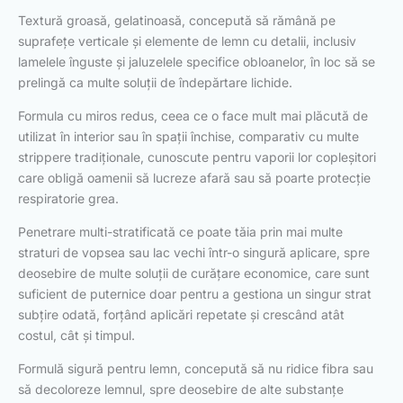
Textură groasă, gelatinoasă, concepută să rămână pe
suprafețe verticale și elemente de lemn cu detalii, inclusiv
lamelele înguste și jaluzelele specifice obloanelor, în loc să se
prelingă ca multe soluții de îndepărtare lichide.
Formula cu miros redus, ceea ce o face mult mai plăcută de
utilizat în interior sau în spații închise, comparativ cu multe
strippere tradiționale, cunoscute pentru vaporii lor copleșitori
care obligă oamenii să lucreze afară sau să poarte protecție
respiratorie grea.
Penetrare multi-stratificată ce poate tăia prin mai multe
straturi de vopsea sau lac vechi într-o singură aplicare, spre
deosebire de multe soluții de curățare economice, care sunt
suficient de puternice doar pentru a gestiona un singur strat
subțire odată, forțând aplicări repetate și crescând atât
costul, cât și timpul.
Formulă sigură pentru lemn, concepută să nu ridice fibra sau
să decoloreze lemnul, spre deosebire de alte substanțe