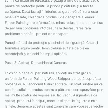
sunt încă fixate pe fereastră. Așezați o folie de plastic sau o
pânză de protecție pentru a prinde picăturile și a facilita
curățarea. Dacă lucrați în interior, asigurați-vă că zona este
bine ventilată, chiar dacă produsul de decapare a lemnului
Ferber Painting are o formulă cu miros redus, deoarece un flux
de aer bun contribuie întotdeauna la desfășurarea fără
probleme a oricărui proiect de decapare.
Puneți mănuși de protecție și ochelari de siguranță. Chiar și
formulele sigure pentru lemn trebuie evitate de pielea
neprotejată și de ochi în timpul aplicării.
Pasul 2: Aplicați Demachiantul Generos
Folosind o perie cu peri naturali, aplicați un strat gros și
uniform de Ferber Painting Wood Stripper pe toată suprafața
obloanelor. Nu economisiți din cantitate. Un strat subțire nu va
conține suficient produs pentru a pătrunde corespunzător prin
mai multe straturi de vopsea sau lac vechi. Asigurați-vă că
aplicați produsul în colțuri, caneluri și spațiile înguste dintre
lamele, deoarece acestea sunt zonele în care vopseaua veche