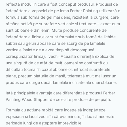
reflectă modul în care a fost conceput produsul. Produsul de
îndepărtare a vopselei de pe lemn Ferber Painting utilizează o
formulă sub formă de gel mai dens, rezistent la curgere, care
rămâne activă pe suprafețe verticale și texturate – exact cum
sunt obloanele din lemn. Multe produse concurente de
îndepărtare a finisajelor sunt formulate sub formă de lichide
subțiri sau geluri apoase care se scurg de pe lamelele
verticale înainte de a avea timp să descompună
corespunzător finisajul vechi. Această diferență explică de
una singură de ce atât de mulți oameni se confruntă cu
dificultăți tocmai în cazul obloanelor, întrucât suprafețele
plane, precum blaturile de masă, tolerează mult mai ușor un
produs care curge decât lamelele înclinate ale unei obloane.
Iată principalele avantaje care diferențiază produsul Ferber
Painting Wood Stripper de celelalte produse de pe piață.
Formula cu acțiune rapidă care începe să îndepărteze
vopseaua și lacul vechi în câteva minute, în loc să necesite
perioade lungi de așteptare imprevizibile.