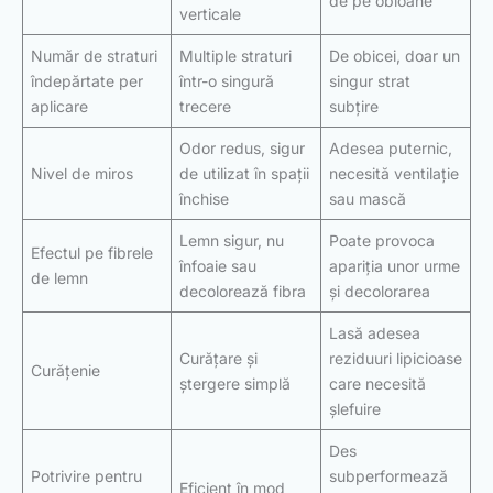
de pe obloane
verticale
Număr de straturi
Multiple straturi
De obicei, doar un
îndepărtate per
într-o singură
singur strat
aplicare
trecere
subțire
Odor redus, sigur
Adesea puternic,
Nivel de miros
de utilizat în spații
necesită ventilație
închise
sau mască
Lemn sigur, nu
Poate provoca
Efectul pe fibrele
înfoaie sau
apariția unor urme
de lemn
decolorează fibra
și decolorarea
Lasă adesea
Curățare și
reziduuri lipicioase
Curățenie
ștergere simplă
care necesită
șlefuire
Des
Potrivire pentru
subperformează
Eficient în mod