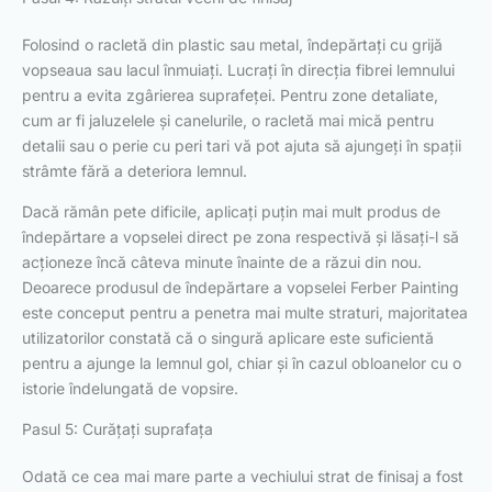
Folosind o racletă din plastic sau metal, îndepărtați cu grijă
vopseaua sau lacul înmuiați. Lucrați în direcția fibrei lemnului
pentru a evita zgârierea suprafeței. Pentru zone detaliate,
cum ar fi jaluzelele și canelurile, o racletă mai mică pentru
detalii sau o perie cu peri tari vă pot ajuta să ajungeți în spații
strâmte fără a deteriora lemnul.
Dacă rămân pete dificile, aplicați puțin mai mult produs de
îndepărtare a vopselei direct pe zona respectivă și lăsați-l să
acționeze încă câteva minute înainte de a răzui din nou.
Deoarece produsul de îndepărtare a vopselei Ferber Painting
este conceput pentru a penetra mai multe straturi, majoritatea
utilizatorilor constată că o singură aplicare este suficientă
pentru a ajunge la lemnul gol, chiar și în cazul obloanelor cu o
istorie îndelungată de vopsire.
Pasul 5: Curățați suprafața
Odată ce cea mai mare parte a vechiului strat de finisaj a fost