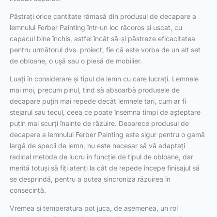
Păstrați orice cantitate rămasă din produsul de decapare a
lemnului Ferber Painting într-un loc răcoros și uscat, cu
capacul bine închis, astfel încât să-și păstreze eficacitatea
pentru următorul dvs. proiect, fie că este vorba de un alt set
de obloane, o ușă sau o piesă de mobilier.
Luați în considerare și tipul de lemn cu care lucrați. Lemnele
mai moi, precum pinul, tind să absoarbă produsele de
decapare puțin mai repede decât lemnele tari, cum ar fi
stejarul sau tecul, ceea ce poate însemna timpi de așteptare
puțin mai scurți înainte de răzuire. Deoarece produsul de
decapare a lemnului Ferber Painting este sigur pentru o gamă
largă de specii de lemn, nu este necesar să vă adaptați
radical metoda de lucru în funcție de tipul de obloane, dar
merită totuși să fiți atenți la cât de repede începe finisajul să
se desprindă, pentru a putea sincroniza răzuirea în
consecință.
Vremea și temperatura pot juca, de asemenea, un rol