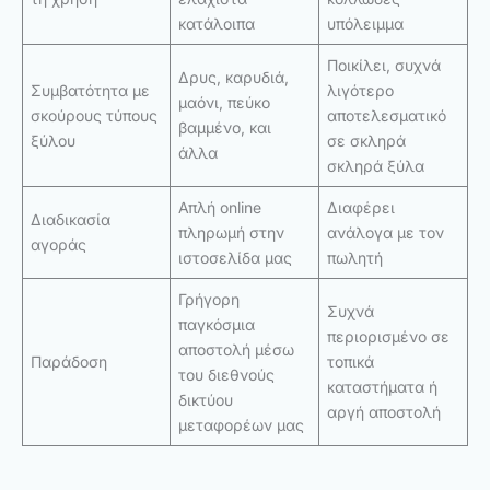
κατάλοιπα
υπόλειμμα
Ποικίλει, συχνά
Δρυς, καρυδιά,
Συμβατότητα με
λιγότερο
μαόνι, πεύκο
σκούρους τύπους
αποτελεσματικό
βαμμένο, και
ξύλου
σε σκληρά
άλλα
σκληρά ξύλα
Απλή online
Διαφέρει
Διαδικασία
πληρωμή στην
ανάλογα με τον
αγοράς
ιστοσελίδα μας
πωλητή
Γρήγορη
Συχνά
παγκόσμια
περιορισμένο σε
αποστολή μέσω
Παράδοση
τοπικά
του διεθνούς
καταστήματα ή
δικτύου
αργή αποστολή
μεταφορέων μας