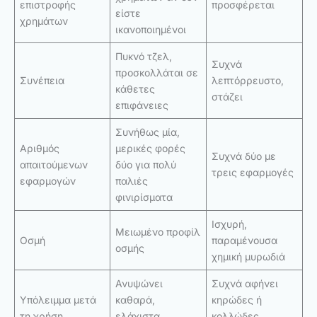
επιστροφής
προσφέρεται
είστε
χρημάτων
ικανοποιημένοι
Πυκνό τζελ,
Συχνά
προσκολλάται σε
Συνέπεια
λεπτόρρευστο,
κάθετες
στάζει
επιφάνειες
Συνήθως μία,
Αριθμός
μερικές φορές
Συχνά δύο με
απαιτούμενων
δύο για πολύ
τρεις εφαρμογές
εφαρμογών
παλιές
φινιρίσματα
Ισχυρή,
Μειωμένο προφίλ
Οσμή
παραμένουσα
οσμής
χημική μυρωδιά
Ανυψώνει
Συχνά αφήνει
Υπόλειμμα μετά
καθαρά,
κηρώδες ή
τη χρήση
ελάχιστα
κολλώδες