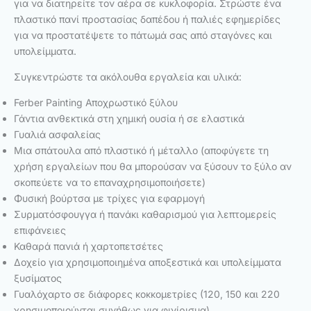
για να διατηρείτε τον αέρα σε κυκλοφορία. Στρώστε ένα
πλαστικό πανί προστασίας δαπέδου ή παλιές εφημερίδες
για να προστατέψετε το πάτωμά σας από σταγόνες και
υπολείμματα.
Συγκεντρώστε τα ακόλουθα εργαλεία και υλικά:
Ferber Painting Αποχρωστικό ξύλου
Γάντια ανθεκτικά στη χημική ουσία ή σε ελαστικά
Γυαλιά ασφαλείας
Μια σπάτουλα από πλαστικό ή μέταλλο (αποφύγετε τη
χρήση εργαλείων που θα μπορούσαν να ξύσουν το ξύλο αν
σκοπεύετε να το επαναχρησιμοποιήσετε)
Φυσική βούρτσα με τρίχες για εφαρμογή
Συρματόσφουγγα ή πανάκι καθαρισμού για λεπτομερείς
επιφάνειες
Καθαρά πανιά ή χαρτοπετσέτες
Δοχείο για χρησιμοποιημένα αποξεστικά και υπολείμματα
ξυσίματος
Γυαλόχαρτο σε διάφορες κοκκομετρίες (120, 150 και 220
χρησιμοποιούνται συνήθως για φινίρισμα)