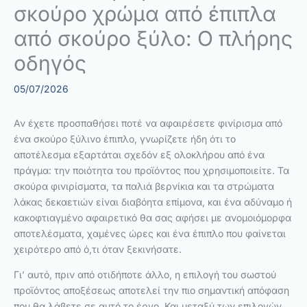
σκούρο χρώμα από έπιπλα
από σκούρο ξύλο: Ο πλήρης
οδηγός
05/07/2026
Αν έχετε προσπαθήσει ποτέ να αφαιρέσετε φινίρισμα από
ένα σκούρο ξύλινο έπιπλο, γνωρίζετε ήδη ότι το
αποτέλεσμα εξαρτάται σχεδόν εξ ολοκλήρου από ένα
πράγμα: την ποιότητα του προϊόντος που χρησιμοποιείτε. Τα
σκούρα φινιρίσματα, τα παλιά βερνίκια και τα στρώματα
λάκας δεκαετιών είναι διαβόητα επίμονα, και ένα αδύναμο ή
κακοφτιαγμένο αφαιρετικό θα σας αφήσει με ανομοιόμορφα
αποτελέσματα, χαμένες ώρες και ένα έπιπλο που φαίνεται
χειρότερο από ό,τι όταν ξεκινήσατε.
Γι’ αυτό, πριν από οτιδήποτε άλλο, η επιλογή του σωστού
προϊόντος αποξέσεως αποτελεί την πιο σημαντική απόφαση
που θα λάβετε σε αυτό το έργο. Και μεταξύ των επιλογών