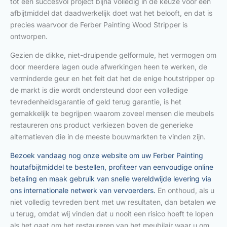
tot een succesvol project bijna volledig in de keuze voor een
afbijtmiddel dat daadwerkelijk doet wat het belooft, en dat is
precies waarvoor de Ferber Painting Wood Stripper is
ontworpen.
Gezien de dikke, niet-druipende gelformule, het vermogen om
door meerdere lagen oude afwerkingen heen te werken, de
verminderde geur en het feit dat het de enige houtstripper op
de markt is die wordt ondersteund door een volledige
tevredenheidsgarantie of geld terug garantie, is het
gemakkelijk te begrijpen waarom zoveel mensen die meubels
restaureren ons product verkiezen boven de generieke
alternatieven die in de meeste bouwmarkten te vinden zijn.
Bezoek vandaag nog onze website om uw Ferber Painting
houtafbijtmiddel te bestellen, profiteer van eenvoudige online
betaling en maak gebruik van snelle wereldwijde levering via
ons internationale netwerk van vervoerders.
En onthoud, als u
niet volledig tevreden bent met uw resultaten, dan betalen we
u terug, omdat wij vinden dat u nooit een risico hoeft te lopen
als het gaat om het restaureren van het meubilair waar u om