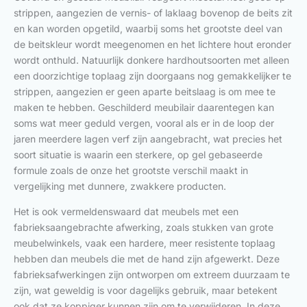
strippen, aangezien de vernis- of laklaag bovenop de beits zit
en kan worden opgetild, waarbij soms het grootste deel van
de beitskleur wordt meegenomen en het lichtere hout eronder
wordt onthuld. Natuurlijk donkere hardhoutsoorten met alleen
een doorzichtige toplaag zijn doorgaans nog gemakkelijker te
strippen, aangezien er geen aparte beitslaag is om mee te
maken te hebben. Geschilderd meubilair daarentegen kan
soms wat meer geduld vergen, vooral als er in de loop der
jaren meerdere lagen verf zijn aangebracht, wat precies het
soort situatie is waarin een sterkere, op gel gebaseerde
formule zoals de onze het grootste verschil maakt in
vergelijking met dunnere, zwakkere producten.
Het is ook vermeldenswaard dat meubels met een
fabrieksaangebrachte afwerking, zoals stukken van grote
meubelwinkels, vaak een hardere, meer resistente toplaag
hebben dan meubels die met de hand zijn afgewerkt. Deze
fabrieksafwerkingen zijn ontworpen om extreem duurzaam te
zijn, wat geweldig is voor dagelijks gebruik, maar betekent
ook dat ze koppiger kunnen zijn om te verwijderen. In deze