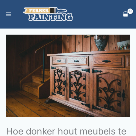
Ga
naar
de
inhoud
Hoe donker hout meubels te