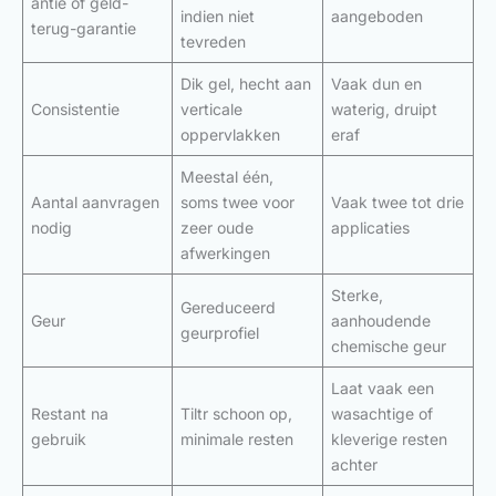
antie of geld-
indien niet
aangeboden
terug-garantie
tevreden
Dik gel, hecht aan
Vaak dun en
Consistentie
verticale
waterig, druipt
oppervlakken
eraf
Meestal één,
Aantal aanvragen
soms twee voor
Vaak twee tot drie
nodig
zeer oude
applicaties
afwerkingen
Sterke,
Gereduceerd
Geur
aanhoudende
geurprofiel
chemische geur
Laat vaak een
Restant na
Tiltr schoon op,
wasachtige of
gebruik
minimale resten
kleverige resten
achter