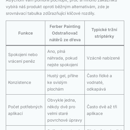
vybírá náš produkt oproti běžným alternativám, zde je
srovnávací tabulka zdůrazňující klíčové rozdíly.
Ferber Painting
Typické tržní
Funkce
Odstraňovač
striptérky
nátěrů ze dřeva
Ano, plná
Spokojeni nebo
náhrada, pokud
Vzácně nabízené
vrácení peněz
nejste spokojeni
Hustý gel, přilne
Často řídké a
Konzistence
ke svislým
vodnaté,
plochám
odkapává
Obvykle jedna,
Počet potřebných
někdy dvě pro
Často dvě až tři
aplikací
velmi staré
aplikace
povrchové úpravy