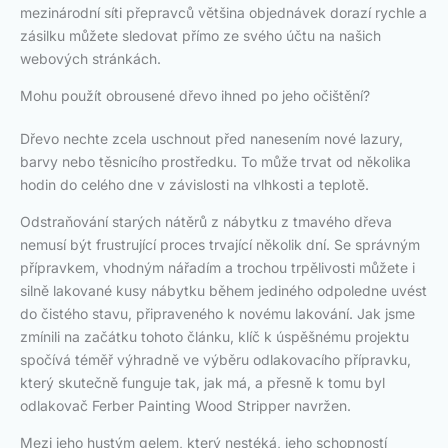
mezinárodní síti přepravců většina objednávek dorazí rychle a
zásilku můžete sledovat přímo ze svého účtu na našich
webových stránkách.
Mohu použít obrousené dřevo ihned po jeho očištění?
Dřevo nechte zcela uschnout před nanesením nové lazury,
barvy nebo těsnicího prostředku. To může trvat od několika
hodin do celého dne v závislosti na vlhkosti a teplotě.
Odstraňování starých nátěrů z nábytku z tmavého dřeva
nemusí být frustrující proces trvající několik dní. Se správným
přípravkem, vhodným nářadím a trochou trpělivosti můžete i
silně lakované kusy nábytku během jediného odpoledne uvést
do čistého stavu, připraveného k novému lakování. Jak jsme
zmínili na začátku tohoto článku, klíč k úspěšnému projektu
spočívá téměř výhradně ve výběru odlakovacího přípravku,
který skutečně funguje tak, jak má, a přesně k tomu byl
odlakovač Ferber Painting Wood Stripper navržen.
Mezi jeho hustým gelem, který nestéká, jeho schopností