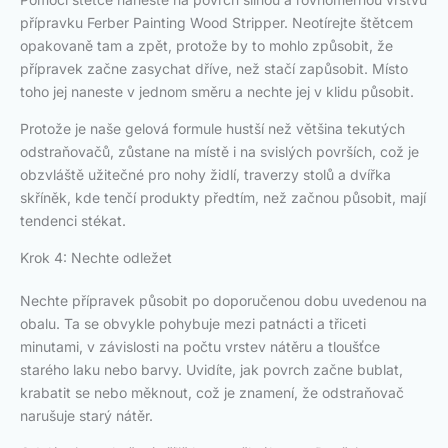
přípravku Ferber Painting Wood Stripper. Neotírejte štětcem
opakovaně tam a zpět, protože by to mohlo způsobit, že
přípravek začne zasychat dříve, než stačí zapůsobit. Místo
toho jej naneste v jednom směru a nechte jej v klidu působit.
Protože je naše gelová formule hustší než většina tekutých
odstraňovačů, zůstane na místě i na svislých površích, což je
obzvláště užitečné pro nohy židlí, traverzy stolů a dvířka
skříněk, kde tenčí produkty předtím, než začnou působit, mají
tendenci stékat.
Krok 4: Nechte odležet
Nechte přípravek působit po doporučenou dobu uvedenou na
obalu. Ta se obvykle pohybuje mezi patnácti a třiceti
minutami, v závislosti na počtu vrstev nátěru a tloušťce
starého laku nebo barvy. Uvidíte, jak povrch začne bublat,
krabatit se nebo měknout, což je znamení, že odstraňovač
narušuje starý nátěr.