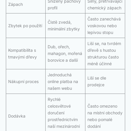
Snížený pachový
Silný, přetrvávající
Zápach
profil
chemický zápach
Často zanechává
Čistě zvedá,
Zbytek po použití
voskovou nebo
minimální zbytky
lepivou stopu
Liší se, na tvrdém
Dub, ořech,
Kompatibilita s
dřevě s hustou
mahagon, mořená
tmavými dřevy
strukturou často
borovice a další
méně účinné
Jednoduchá
Liší se dle
Nákupní proces
online platba na
prodejce
našem webu
Rychlé
celosvětové
Často omezeno
doručení
na místní obchody
Dodávka
prostřednictvím
nebo pomalé
naší mezinárodní
dodání