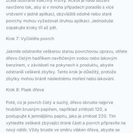
zcela odstranili všechny vrstvy. Ačkoli je naše složení
navrženo tak, aby si v mnoha případech poradilo s více
vrstvami v jedné aplikaci, obzvláště odolné nebo staré
povrchy mohou vyžadovat druhou aplikaci. Jednoduše
zopakujte kroky tři až pět.
Krok 7: Vyčistěte povrch
Jakmile odstraníte veškerou starou povrchovou úpravu, otřete
dřevo čistým hadříkem navlhčeným vodou nebo lakovým
benzínem, v závislosti na pokynech k produktu, abyste
odstranili veškeré zbytky. Tento krok je důležitý, protože
zbytky mohou bránit následnému moření nebo lakování.
Krok 8: Písek dřeva
Poté, co je povrch čistý a suchý, dřevo obruste nejprve
hrubším brusným papírem, například zrnitosti 120, a
postupujte k jemnějšímu papíru, jako je zrnitost 220. Tím
vyhladíte veškeré zbývající drsné části a povrch připravíte na
nový nátěr. Vždy bruste ve směru vláken dřeva, abyste se