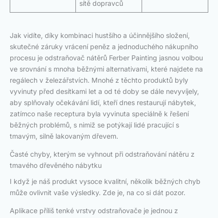
sítě dopravců
Jak vidíte, díky kombinaci hustšího a účinnějšího složení,
skutečné záruky vrácení peněz a jednoduchého nákupního
procesu je odstraňovač nátěrů Ferber Painting jasnou volbou
ve srovnání s mnoha běžnými alternativami, které najdete na
regálech v železářstvích. Mnohé z těchto produktů byly
vyvinuty před desítkami let a od té doby se dále nevyvíjely,
aby splňovaly očekávání lidí, kteří dnes restaurují nábytek,
zatímco naše receptura byla vyvinuta speciálně k řešení
běžných problémů, s nimiž se potýkají lidé pracující s
tmavým, silně lakovaným dřevem.
Časté chyby, kterým se vyhnout při odstraňování nátěru z
tmavého dřevěného nábytku
I když je náš produkt vysoce kvalitní, několik běžných chyb
může ovlivnit vaše výsledky. Zde je, na co si dát pozor.
Aplikace příliš tenké vrstvy odstraňovače je jednou z