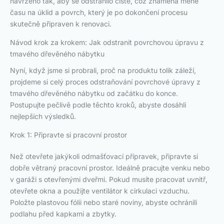
navrženo tak, aby se odstranilo čistě, což znamená méně
času na úklid a povrch, který je po dokončení procesu
skutečně připraven k renovaci.
Návod krok za krokem: Jak odstranit povrchovou úpravu z
tmavého dřevěného nábytku
Nyní, když jsme si probrali, proč na produktu tolik záleží,
projdeme si celý proces odstraňování povrchové úpravy z
tmavého dřevěného nábytku od začátku do konce.
Postupujte pečlivě podle těchto kroků, abyste dosáhli
nejlepších výsledků.
Krok 1: Připravte si pracovní prostor
Než otevřete jakýkoli odmašťovací přípravek, připravte si
dobře větraný pracovní prostor. Ideálně pracujte venku nebo
v garáži s otevřenými dveřmi. Pokud musíte pracovat uvnitř,
otevřete okna a použijte ventilátor k cirkulaci vzduchu.
Položte plastovou fólii nebo staré noviny, abyste ochránili
podlahu před kapkami a zbytky.