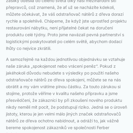
zásilky odesílá do celého světa díky naší mezinárodní síti
přepravců, což znamená, že ať už se nacházíte kdekoli,
můžete očekávat, že váš odstraňovač nátěrů z dřeva dorazí
rychle a spolehlivě. Chápeme, že když jste uprostřed projektu
restaurování nábytku, není přijatelné čekat na doručení
produktu celé týdny. Proto jsme navázali pevná partnerství s
logistickými poskytovateli po celém světě, abychom dodací
lhůty co nejvíce zkrátili.
A samozřejmě na každou jednotlivou objednávku se vztahuje
naše záruka „spokojenost nebo vrácení peněz“. Pokud z
jakéhokoli důvodu nebudete s výsledky po použití našeho
odstraňovače nátěrů ze dřeva spokojeni, můžete se na nás
obrátit a my vám vrátíme plnou částku. Za touto zárukou si
stojíme, protože věříme v kvalitu našeho přípravku a jsme
přesvědčeni, že zákazníci by při zkoušení nového produktu
nikdy neměli mít pocit, že podstupují riziko. Jedná se o úroveň
jistoty, kterou je jen velmi málo jiných značek odstraňovačů
nátěrů ze dřeva ochotno nabídnout, a odráží to, jak vážně
bereme spokojenost zákazníků ve společnosti Ferber