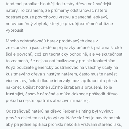
tendenci pronikat hlouběji do kresby dřeva než světlejší
nátěry. To znamená, že průměrný odstraňovač nátěrů
odstraní pouze povrchovou vrstvu a zanechá lepkavý,
nerovnoměrný zbytek, který je později extrémně obtížné
vybrousit.
Mnoho odstraňovačů barev prodávaných dnes v
železářstvích jsou zředěné přípravky určené k práci na široké
škále povrchů, což zní teoreticky pohodlně, ale ve skutečnosti
to znamená, že nejsou optimalizovány pro nic konkrétního.
Když použijete generický odstraňovač na všechny účely na
kus tmavého dřeva s hustým nátěrem, často musíte nanést
více vrstev, čekat dlouhé intervaly mezi aplikacemi a přesto
nakonec udělat hodně ručního škrábání a broušení. To je
frustrující, časově náročné a může dokonce poškodit dřevo,
pokud si nejste opatrní s abrazivními nástroji.
Odstraňovač nátěrů na dřevo Ferber Painting byl vyvinut
právě s ohledem na tyto výzvy. Naše složení je navrženo tak,
aby při jediné aplikaci proniklo několika vrstvami starého laku,