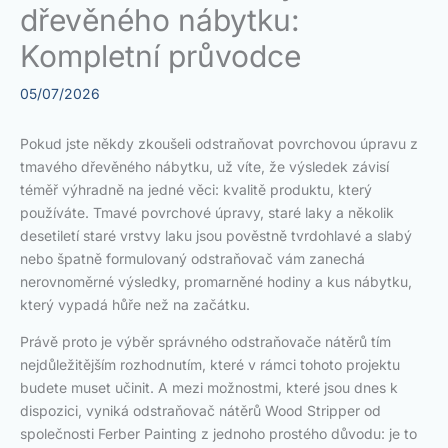
dřevěného nábytku:
Kompletní průvodce
05/07/2026
Pokud jste někdy zkoušeli odstraňovat povrchovou úpravu z
tmavého dřevěného nábytku, už víte, že výsledek závisí
téměř výhradně na jedné věci: kvalitě produktu, který
používáte. Tmavé povrchové úpravy, staré laky a několik
desetiletí staré vrstvy laku jsou pověstně tvrdohlavé a slabý
nebo špatně formulovaný odstraňovač vám zanechá
nerovnoměrné výsledky, promarněné hodiny a kus nábytku,
který vypadá hůře než na začátku.
Právě proto je výběr správného odstraňovače nátěrů tím
nejdůležitějším rozhodnutím, které v rámci tohoto projektu
budete muset učinit. A mezi možnostmi, které jsou dnes k
dispozici, vyniká odstraňovač nátěrů Wood Stripper od
společnosti Ferber Painting z jednoho prostého důvodu: je to