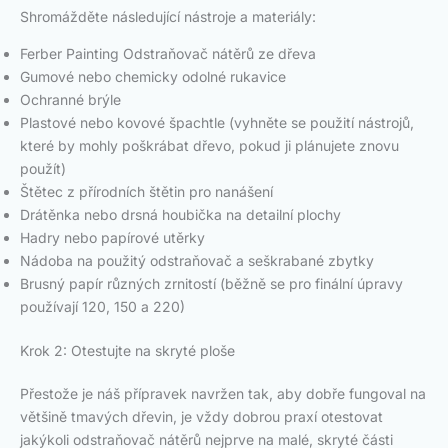
Shromážděte následující nástroje a materiály:
Ferber Painting Odstraňovač nátěrů ze dřeva
Gumové nebo chemicky odolné rukavice
Ochranné brýle
Plastové nebo kovové špachtle (vyhněte se použití nástrojů,
které by mohly poškrábat dřevo, pokud ji plánujete znovu
použít)
Štětec z přírodních štětin pro nanášení
Drátěnka nebo drsná houbička na detailní plochy
Hadry nebo papírové utěrky
Nádoba na použitý odstraňovač a seškrabané zbytky
Brusný papír různých zrnitostí (běžně se pro finální úpravy
používají 120, 150 a 220)
Krok 2: Otestujte na skryté ploše
Přestože je náš přípravek navržen tak, aby dobře fungoval na
většině tmavých dřevin, je vždy dobrou praxí otestovat
jakýkoli odstraňovač nátěrů nejprve na malé, skryté části