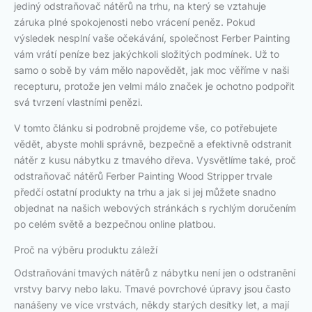
jediný odstraňovač nátěrů na trhu, na který se vztahuje
záruka plné spokojenosti nebo vrácení peněz. Pokud
výsledek nesplní vaše očekávání, společnost Ferber Painting
vám vrátí peníze bez jakýchkoli složitých podmínek. Už to
samo o sobě by vám mělo napovědět, jak moc věříme v naši
recepturu, protože jen velmi málo značek je ochotno podpořit
svá tvrzení vlastními penězi.
V tomto článku si podrobně projdeme vše, co potřebujete
vědět, abyste mohli správně, bezpečně a efektivně odstranit
nátěr z kusu nábytku z tmavého dřeva. Vysvětlíme také, proč
odstraňovač nátěrů Ferber Painting Wood Stripper trvale
předčí ostatní produkty na trhu a jak si jej můžete snadno
objednat na našich webových stránkách s rychlým doručením
po celém světě a bezpečnou online platbou.
Proč na výběru produktu záleží
Odstraňování tmavých nátěrů z nábytku není jen o odstranění
vrstvy barvy nebo laku. Tmavé povrchové úpravy jsou často
nanášeny ve více vrstvách, někdy starých desítky let, a mají