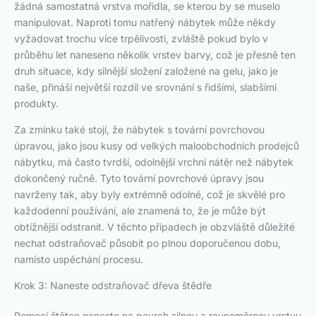
žádná samostatná vrstva mořidla, se kterou by se muselo
manipulovat. Naproti tomu natřený nábytek může někdy
vyžadovat trochu více trpělivosti, zvláště pokud bylo v
průběhu let naneseno několik vrstev barvy, což je přesně ten
druh situace, kdy silnější složení založené na gelu, jako je
naše, přináší největší rozdíl ve srovnání s řidšími, slabšími
produkty.
Za zmínku také stojí, že nábytek s tovární povrchovou
úpravou, jako jsou kusy od velkých maloobchodních prodejců
nábytku, má často tvrdší, odolnější vrchní nátěr než nábytek
dokončený ručně. Tyto tovární povrchové úpravy jsou
navrženy tak, aby byly extrémně odolné, což je skvělé pro
každodenní používání, ale znamená to, že je může být
obtížnější odstranit. V těchto případech je obzvláště důležité
nechat odstraňovač působit po plnou doporučenou dobu,
namísto uspěchání procesu.
Krok 3: Naneste odstraňovač dřeva štědře
Pomocí štětce naneste na povrch silnou a rovnoměrnou vrstvu