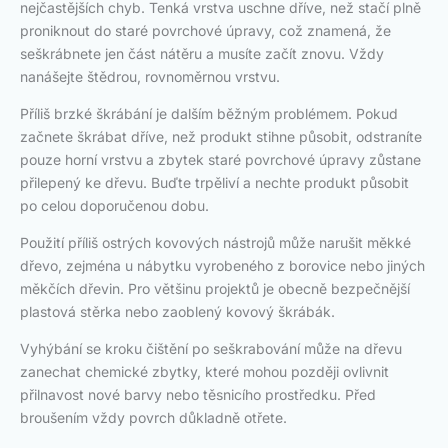
nejčastějších chyb. Tenká vrstva uschne dříve, než stačí plně
proniknout do staré povrchové úpravy, což znamená, že
seškrábnete jen část nátěru a musíte začít znovu. Vždy
nanášejte štědrou, rovnoměrnou vrstvu.
Příliš brzké škrábání je dalším běžným problémem. Pokud
začnete škrábat dříve, než produkt stihne působit, odstraníte
pouze horní vrstvu a zbytek staré povrchové úpravy zůstane
přilepený ke dřevu. Buďte trpěliví a nechte produkt působit
po celou doporučenou dobu.
Použití příliš ostrých kovových nástrojů může narušit měkké
dřevo, zejména u nábytku vyrobeného z borovice nebo jiných
měkčích dřevin. Pro většinu projektů je obecně bezpečnější
plastová stěrka nebo zaoblený kovový škrábák.
Vyhýbání se kroku čištění po seškrabování může na dřevu
zanechat chemické zbytky, které mohou později ovlivnit
přilnavost nové barvy nebo těsnicího prostředku. Před
broušením vždy povrch důkladně otřete.