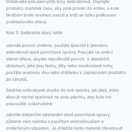
Odolávejte pokušení příliš brzy seškrábnout. Dopřejte
produktu dostatek času, aby plně pronikl do vrstev, a krok
škrábání bude mnohem snazší a sníží se riziko poškození
podkladového dřeva.
Krok 5: Seškrabte starý nátěr
Jakmile povrch změkne, použijte špachtli k jemnému
seškrábnutí staré povrchové úpravy. Pracujte ve směru
vláken dřeva, abyste nepoškodili povrch. V detailních
oblastech, jako jsou řezby, lišty nebo soustružené nohy,
použijte ocelovou vlnu nebo drátěnku k zapracování produktu
do záhybů.
Sesbírej seškrabané zbytky do své nádoby, jak jdeš, místo
abys je nechal spadnout na svou plachtu, aby bylo tvé
pracoviště zvládnutelné.
Jakmile dokončíte odstranění staré povrchové úpravy,
zůstane vám nádoba s použitým odstraňovačem a
změkčeným odpadem. Je důležité tento materiál zlikvidovat