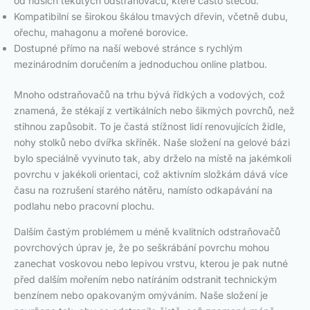
od řidších tekutých odstraňovačů, které často stečou.
Kompatibilní se širokou škálou tmavých dřevin, včetně dubu,
ořechu, mahagonu a mořené borovice.
Dostupné přímo na naší webové stránce s rychlým
mezinárodním doručením a jednoduchou online platbou.
Mnoho odstraňovačů na trhu bývá řídkých a vodových, což
znamená, že stékají z vertikálních nebo šikmých povrchů, než
stihnou zapůsobit. To je častá stížnost lidí renovujících židle,
nohy stolků nebo dvířka skříněk. Naše složení na gelové bázi
bylo speciálně vyvinuto tak, aby drželo na místě na jakémkoli
povrchu v jakékoli orientaci, což aktivním složkám dává více
času na rozrušení starého nátěru, namísto odkapávání na
podlahu nebo pracovní plochu.
Dalším častým problémem u méně kvalitních odstraňovačů
povrchových úprav je, že po seškrábání povrchu mohou
zanechat voskovou nebo lepivou vrstvu, kterou je pak nutné
před dalším mořením nebo natíráním odstranit technickým
benzínem nebo opakovaným omýváním. Naše složení je