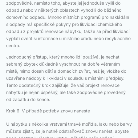
zodpovědně, namísto toho, abyste jej jednoduše vylili do
odpadu nebo v některých oblastech vyhodili do běžného
domovního odpadu. Mnoho místních programů pro nakládání
s odpady má specifické pokyny pro likvidaci chemického
odpadu z projektů renovace nábytku, takže se před likvidací
vyplatí ověřit si informace u místního úřadu nebo recyklačního
centra.
Jednoduchý přístup, který mnoho lidí používá, je nechat
sebraný zbytek důkladně vyschnout na dobře větraném
místě, mimo dosah dětí a domácích zvířat, než jej vložíte do
uzavřené nádoby k likvidaci v souladu s místními předpisy.
Tento dodatečný krok zajišťuje, že váš projekt renovace
nábytku je nejen úspěšný, ale také zodpovědně provedený
od začátku do konce.
Krok 6: V případě potřeby znovu naneste
U nábytku s několika vrstvami tmavé mořidla, laku nebo barvy
můžete zjistit, že je nutné odstraňovač znovu nanést, abyste