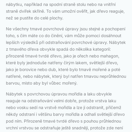
nábytku, například na spodní straně stolu nebo na vnitřní
straně dvířek skříně. To vám umožní ověřit, jak dřevo reaguje,
než se pustíte do celé plochy.
Ne všechny tmavé povrchové úpravy jsou stejné a pochopení
toho, s čím máte co do činění, vám může pomoci dosáhnout
lepších výsledků při odstraňování povrchové úpravy. Nábytek
z tmavého dřeva obvykle spadá do několika kategorií:
přirozeně tmavé tvrdé dřevo, jako je ořech nebo mahagon,
které byly jednoduše natřeny čirým lakem, světlejší dřevo,
jako je borovice nebo dub, které bylo tmavě mořené a poté
natřené, nebo nábytek, který byl natřen tmavou neprůhlednou
barvou, místo aby byl vůbec mořený.
Nábytek s povrchovou úpravou mořidla a laku obvykle
reaguje na odstraňování velmi dobře, protože vrstva laku
nebo vosku sedí na vrstvě mořidla a lze ji odstranit, přičemž
někdy odstraní i většinu barvy mořidla a odhalí světlejší dřevo
pod ním. Přirozeně tmavé tvrdé dřevo s pouhou průhlednou
vrchní vrstvou se odstraňuje ještě snadněji, protože zde není