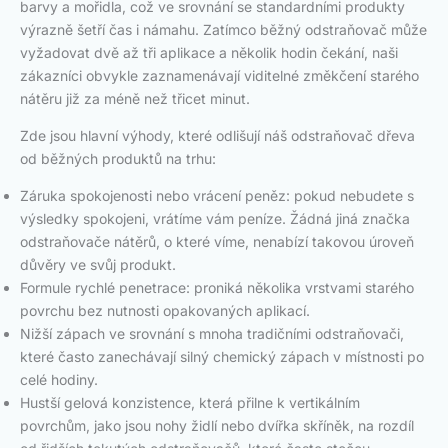
barvy a mořidla, což ve srovnání se standardními produkty
výrazně šetří čas i námahu. Zatímco běžný odstraňovač může
vyžadovat dvě až tři aplikace a několik hodin čekání, naši
zákazníci obvykle zaznamenávají viditelné změkčení starého
nátěru již za méně než třicet minut.
Zde jsou hlavní výhody, které odlišují náš odstraňovač dřeva
od běžných produktů na trhu:
Záruka spokojenosti nebo vrácení peněz: pokud nebudete s
výsledky spokojeni, vrátíme vám peníze. Žádná jiná značka
odstraňovače nátěrů, o které víme, nenabízí takovou úroveň
důvěry ve svůj produkt.
Formule rychlé penetrace: proniká několika vrstvami starého
povrchu bez nutnosti opakovaných aplikací.
Nižší zápach ve srovnání s mnoha tradičními odstraňovači,
které často zanechávají silný chemický zápach v místnosti po
celé hodiny.
Hustší gelová konzistence, která přilne k vertikálním
povrchům, jako jsou nohy židlí nebo dvířka skříněk, na rozdíl