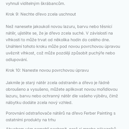
vyhnuli viditelným škrábancům.
Krok 9: Nechte dřevo zcela uschnout
Než nanesete jakoukoli novou lazuru, barvu nebo těsnicí
nátěr, ujistěte se, že je dřevo zcela suché. V závislosti na
vlhkosti to může trvat od několika hodin do celého dne.
Unáhlení tohoto kroku může pod novou povrchovou úpravou
uvěznit vlhkost, což může později způsobit puchýře nebo
odlupování.
Krok 10: Naneste novou povrchovou úpravu
Jakmile je starý nátěr zcela odstraněn a dřevo je řádně
obroušeno a vysušeno, můžete aplikovat novou mořidlovou
lazuru, barvu nebo ochranný nátěr dle vašeho výběru, čímž
nábytku dodáte zcela nový vzhled.
Porovnání odstraňovače nátěrů na dřevo Ferber Painting s
ostatními produkty na trhu
Abychom vám pomohli pochopit, proč si mnoho zákazníků