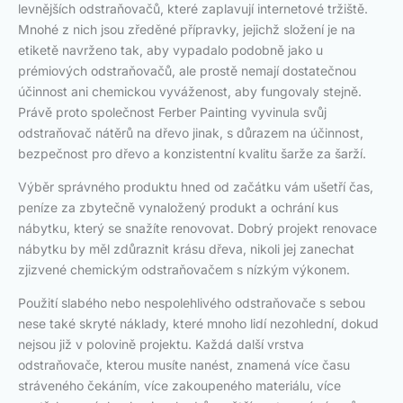
levnějších odstraňovačů, které zaplavují internetové tržiště.
Mnohé z nich jsou zředěné přípravky, jejichž složení je na
etiketě navrženo tak, aby vypadalo podobně jako u
prémiových odstraňovačů, ale prostě nemají dostatečnou
účinnost ani chemickou vyváženost, aby fungovaly stejně.
Právě proto společnost Ferber Painting vyvinula svůj
odstraňovač nátěrů na dřevo jinak, s důrazem na účinnost,
bezpečnost pro dřevo a konzistentní kvalitu šarže za šarží.
Výběr správného produktu hned od začátku vám ušetří čas,
peníze za zbytečně vynaložený produkt a ochrání kus
nábytku, který se snažíte renovovat. Dobrý projekt renovace
nábytku by měl zdůraznit krásu dřeva, nikoli jej zanechat
zjizvené chemickým odstraňovačem s nízkým výkonem.
Použití slabého nebo nespolehlivého odstraňovače s sebou
nese také skryté náklady, které mnoho lidí nezohlední, dokud
nejsou již v polovině projektu. Každá další vrstva
odstraňovače, kterou musíte nanést, znamená více času
stráveného čekáním, více zakoupeného materiálu, více