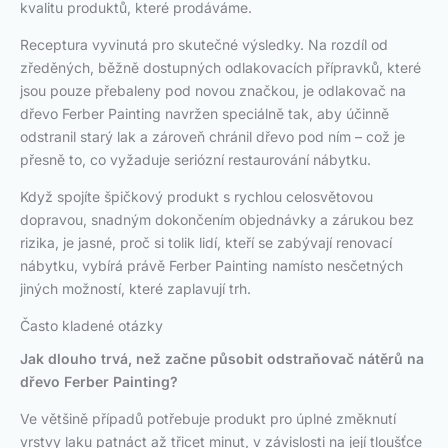
kvalitu produktů, které prodáváme.
Receptura vyvinutá pro skutečné výsledky. Na rozdíl od
zředěných, běžně dostupných odlakovacích přípravků, které
jsou pouze přebaleny pod novou značkou, je odlakovač na
dřevo Ferber Painting navržen speciálně tak, aby účinně
odstranil starý lak a zároveň chránil dřevo pod ním – což je
přesně to, co vyžaduje seriózní restaurování nábytku.
Když spojíte špičkový produkt s rychlou celosvětovou
dopravou, snadným dokončením objednávky a zárukou bez
rizika, je jasné, proč si tolik lidí, kteří se zabývají renovací
nábytku, vybírá právě Ferber Painting namísto nesčetných
jiných možností, které zaplavují trh.
Často kladené otázky
Jak dlouho trvá, než začne působit odstraňovač nátěrů na
dřevo Ferber Painting?
Ve většině případů potřebuje produkt pro úplné změknutí
vrstvy laku patnáct až třicet minut, v závislosti na její tloušťce