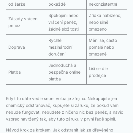
od šarže
pokaždé
nekonzistentní
Spokojeni nebo
Zřídka nabízeno,
Zásady vrácení
vrácení peněz,
nebo silně
peněz
žádné složitosti
omezeno
Rychlé
Mění se, často
Doprava
mezinárodní
pomalé nebo
doručení
omezené
Jednoduchá a
Liší se dle
Platba
bezpečná online
prodejce
platba
Když to dáte vedle sebe, volba je zřejmá. Nekupujete jen
chemický odstraňovač, kupujete si záruku, že pokud vám
nebude fungovat, nebudete z ničeho nic bez peněz, a navíc
vzorec navržený tak, aby tuto záruku v první řadě splnil.
Návod krok za krokem: Jak odstranit lak ze dřevěného