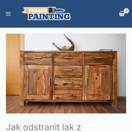
Přeskočit
na
obsah
Jak odstranit lak z