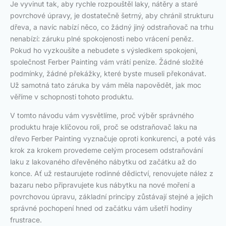
Je vyvinut tak, aby rychle rozpouštěl laky, nátěry a staré
povrchové úpravy, je dostatečně šetrný, aby chránil strukturu
dřeva, a navíc nabízí něco, co žádný jiný odstraňovač na trhu
nenabízí: záruku plné spokojenosti nebo vrácení peněz.
Pokud ho vyzkoušíte a nebudete s výsledkem spokojeni,
společnost Ferber Painting vám vrátí peníze. Žádné složité
podmínky, žádné překážky, které byste museli překonávat.
Už samotná tato záruka by vám měla napovědět, jak moc
věříme v schopnosti tohoto produktu.
V tomto návodu vám vysvětlíme, proč výběr správného
produktu hraje klíčovou roli, proč se odstraňovač laku na
dřevo Ferber Painting vyznačuje oproti konkurenci, a poté vás
krok za krokem provedeme celým procesem odstraňování
laku z lakovaného dřevěného nábytku od začátku až do
konce. Ať už restaurujete rodinné dědictví, renovujete nález z
bazaru nebo připravujete kus nábytku na nové moření a
povrchovou úpravu, základní principy zůstávají stejné a jejich
správné pochopení hned od začátku vám ušetří hodiny
frustrace.