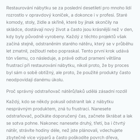
Restaurování nábytku se za poslední desetiletí pro mnoho lidí
rozrostlo v opravdový koníček, a dokonce i v profesi. Staré
komody, stoly, židle a skříně, které by jinak skončily na
skládce, dostávají nový život a často jsou krásnější než v den,
kdy byly původně vyrobeny. Každý z těchto projektů však
začíná stejně, odstraněním starého nátěru, který se v průběhu
let zmatnil, zežloutl nebo popraskal. Tento první krok udává
tón všemu, co následuje, a právě odtud pramení většina
frustrací při restaurování nábytku, nikoli proto, že by proces
byl sám o sobě obtížný, ale proto, že použité produkty často
neodpovídají danému úkolu.
Proč správný odstraňovač nátěrů/laků udělá zásadní rozdíl
Každý, kdo se někdy pokusil odstranit lak z nábytku
nesprávným produktem, zná tu frustraci. Nanesete
odstraňovač, počkáte doporučený čas, začnete škrábat a lak
se sotva pohne. Nakonec nanesete druhý, třetí, ba i čtvrtý
nátěr, strávíte hodiny déle, než jste plánovali, vdechujete
zbytečně více výparů a často poškodíte povrch dřeva,