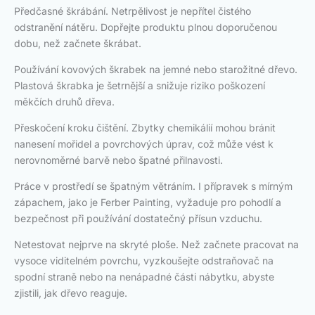
Předčasné škrábání. Netrpělivost je nepřítel čistého
odstranění nátěru. Dopřejte produktu plnou doporučenou
dobu, než začnete škrábat.
Používání kovových škrabek na jemné nebo starožitné dřevo.
Plastová škrabka je šetrnější a snižuje riziko poškození
měkčích druhů dřeva.
Přeskočení kroku čištění. Zbytky chemikálií mohou bránit
nanesení mořidel a povrchových úprav, což může vést k
nerovnoměrné barvě nebo špatné přilnavosti.
Práce v prostředí se špatným větráním. I přípravek s mírným
zápachem, jako je Ferber Painting, vyžaduje pro pohodlí a
bezpečnost při používání dostatečný přísun vzduchu.
Netestovat nejprve na skryté ploše. Než začnete pracovat na
vysoce viditelném povrchu, vyzkoušejte odstraňovač na
spodní straně nebo na nenápadné části nábytku, abyste
zjistili, jak dřevo reaguje.