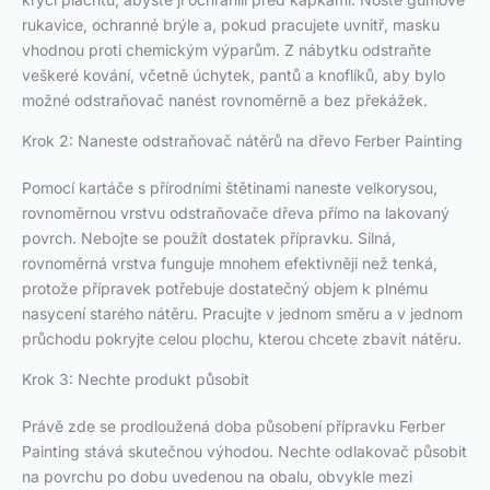
rukavice, ochranné brýle a, pokud pracujete uvnitř, masku
vhodnou proti chemickým výparům. Z nábytku odstraňte
veškeré kování, včetně úchytek, pantů a knoflíků, aby bylo
možné odstraňovač nanést rovnoměrně a bez překážek.
Krok 2: Naneste odstraňovač nátěrů na dřevo Ferber Painting
Pomocí kartáče s přírodními štětinami naneste velkorysou,
rovnoměrnou vrstvu odstraňovače dřeva přímo na lakovaný
povrch. Nebojte se použít dostatek přípravku. Silná,
rovnoměrná vrstva funguje mnohem efektivněji než tenká,
protože přípravek potřebuje dostatečný objem k plnému
nasycení starého nátěru. Pracujte v jednom směru a v jednom
průchodu pokryjte celou plochu, kterou chcete zbavit nátěru.
Krok 3: Nechte produkt působit
Právě zde se prodloužená doba působení přípravku Ferber
Painting stává skutečnou výhodou. Nechte odlakovač působit
na povrchu po dobu uvedenou na obalu, obvykle mezi