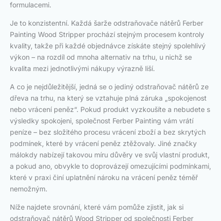
formulacemi.
Je to konzistentní. Každá šarže odstraňovače nátěrů Ferber
Painting Wood Stripper prochází stejným procesem kontroly
kvality, takže při každé objednávce získáte stejný spolehlivý
výkon – na rozdíl od mnoha alternativ na trhu, u nichž se
kvalita mezi jednotlivými nákupy výrazně liší.
A co je nejdůležitější, jedná se o jediný odstraňovač nátěrů ze
dřeva na trhu, na který se vztahuje plná záruka „spokojenost
nebo vrácení peněz“. Pokud produkt vyzkoušíte a nebudete s
výsledky spokojeni, společnost Ferber Painting vám vrátí
peníze – bez složitého procesu vrácení zboží a bez skrytých
podmínek, které by vrácení peněz ztěžovaly. Jiné značky
málokdy nabízejí takovou míru důvěry ve svůj vlastní produkt,
a pokud ano, obvykle to doprovázejí omezujícími podmínkami,
které v praxi činí uplatnění nároku na vrácení peněz téměř
nemožným.
Níže najdete srovnání, které vám pomůže zjistit, jak si
odstraňovač nátěrů Wood Stripper od společnosti Ferber