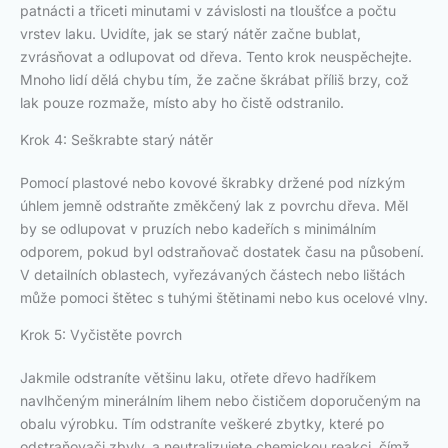
patnácti a třiceti minutami v závislosti na tloušťce a počtu
vrstev laku. Uvidíte, jak se starý nátěr začne bublat,
zvrásňovat a odlupovat od dřeva. Tento krok neuspěchejte.
Mnoho lidí dělá chybu tím, že začne škrábat příliš brzy, což
lak pouze rozmaže, místo aby ho čistě odstranilo.
Krok 4: Seškrabte starý nátěr
Pomocí plastové nebo kovové škrabky držené pod nízkým
úhlem jemně odstraňte změkčený lak z povrchu dřeva. Měl
by se odlupovat v pruzích nebo kadeřích s minimálním
odporem, pokud byl odstraňovač dostatek času na působení.
V detailních oblastech, vyřezávaných částech nebo lištách
může pomoci štětec s tuhými štětinami nebo kus ocelové vlny.
Krok 5: Vyčistěte povrch
Jakmile odstraníte většinu laku, otřete dřevo hadříkem
navlhčeným minerálním lihem nebo čističem doporučeným na
obalu výrobku. Tím odstraníte veškeré zbytky, které po
odstraňovači zbyly, a neutralizujete chemickou reakci, čímž