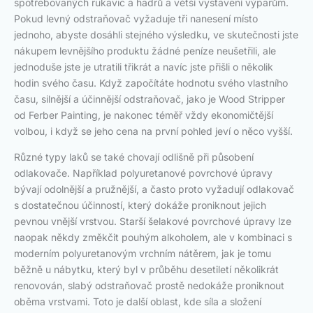
spotřebovaných rukavic a hadrů a větší vystavení výparům.
Pokud levný odstraňovač vyžaduje tři nanesení místo
jednoho, abyste dosáhli stejného výsledku, ve skutečnosti jste
nákupem levnějšího produktu žádné peníze neušetřili, ale
jednoduše jste je utratili třikrát a navíc jste přišli o několik
hodin svého času. Když započítáte hodnotu svého vlastního
času, silnější a účinnější odstraňovač, jako je Wood Stripper
od Ferber Painting, je nakonec téměř vždy ekonomičtější
volbou, i když se jeho cena na první pohled jeví o něco vyšší.
Různé typy laků se také chovají odlišně při působení
odlakovače. Například polyuretanové povrchové úpravy
bývají odolnější a pružnější, a často proto vyžadují odlakovač
s dostatečnou účinností, který dokáže proniknout jejich
pevnou vnější vrstvou. Starší šelakové povrchové úpravy lze
naopak někdy změkčit pouhým alkoholem, ale v kombinaci s
moderním polyuretanovým vrchním nátěrem, jak je tomu
běžně u nábytku, který byl v průběhu desetiletí několikrát
renovován, slabý odstraňovač prostě nedokáže proniknout
oběma vrstvami. Toto je další oblast, kde síla a složení