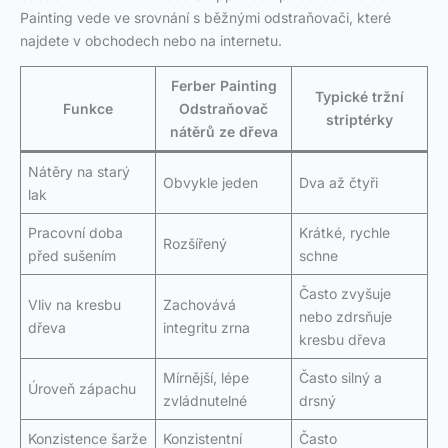
Painting vede ve srovnání s běžnými odstraňovači, které
najdete v obchodech nebo na internetu.
Ferber Painting
Typické tržní
Funkce
Odstraňovač
striptérky
nátěrů ze dřeva
Nátěry na starý
Obvykle jeden
Dva až čtyři
lak
Pracovní doba
Krátké, rychle
Rozšířený
před sušením
schne
Často zvyšuje
Vliv na kresbu
Zachovává
nebo zdrsňuje
dřeva
integritu zrna
kresbu dřeva
Mírnější, lépe
Často silný a
Úroveň zápachu
zvládnutelné
drsný
Konzistence šarže
Konzistentní
Často