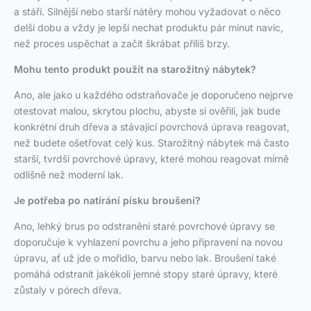
a stáří. Silnější nebo starší nátěry mohou vyžadovat o něco
delší dobu a vždy je lepší nechat produktu pár minut navíc,
než proces uspěchat a začít škrábat příliš brzy.
Mohu tento produkt použít na starožitný nábytek?
Ano, ale jako u každého odstraňovače je doporučeno nejprve
otestovat malou, skrytou plochu, abyste si ověřili, jak bude
konkrétní druh dřeva a stávající povrchová úprava reagovat,
než budete ošetřovat celý kus. Starožitný nábytek má často
starší, tvrdší povrchové úpravy, které mohou reagovat mírně
odlišně než moderní lak.
Je potřeba po natírání písku broušení?
Ano, lehký brus po odstranění staré povrchové úpravy se
doporučuje k vyhlazení povrchu a jeho připravení na novou
úpravu, ať už jde o mořidlo, barvu nebo lak. Broušení také
pomáhá odstranit jakékoli jemné stopy staré úpravy, které
zůstaly v pórech dřeva.