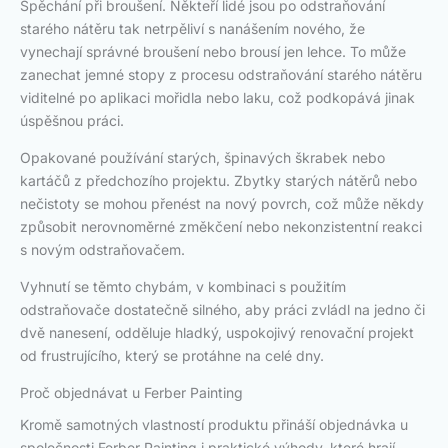
Spěchání při broušení. Někteří lidé jsou po odstraňování
starého nátěru tak netrpěliví s nanášením nového, že
vynechají správné broušení nebo brousí jen lehce. To může
zanechat jemné stopy z procesu odstraňování starého nátěru
viditelné po aplikaci mořidla nebo laku, což podkopává jinak
úspěšnou práci.
Opakované používání starých, špinavých škrabek nebo
kartáčů z předchozího projektu. Zbytky starých nátěrů nebo
nečistoty se mohou přenést na nový povrch, což může někdy
způsobit nerovnoměrné změkčení nebo nekonzistentní reakci
s novým odstraňovačem.
Vyhnutí se těmto chybám, v kombinaci s použitím
odstraňovače dostatečně silného, aby práci zvládl na jedno či
dvě nanesení, odděluje hladký, uspokojivý renovační projekt
od frustrujícího, který se protáhne na celé dny.
Proč objednávat u Ferber Painting
Kromě samotných vlastností produktu přináší objednávka u
společnosti Ferber Painting i praktické výhody, které hrají