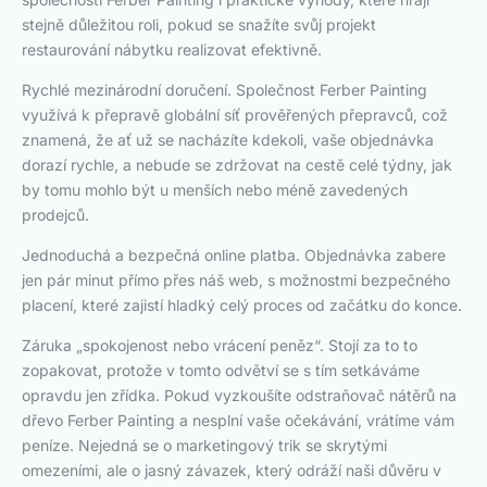
stejně důležitou roli, pokud se snažíte svůj projekt
restaurování nábytku realizovat efektivně.
Rychlé mezinárodní doručení. Společnost Ferber Painting
využívá k přepravě globální síť prověřených přepravců, což
znamená, že ať už se nacházíte kdekoli, vaše objednávka
dorazí rychle, a nebude se zdržovat na cestě celé týdny, jak
by tomu mohlo být u menších nebo méně zavedených
prodejců.
Jednoduchá a bezpečná online platba. Objednávka zabere
jen pár minut přímo přes náš web, s možnostmi bezpečného
placení, které zajistí hladký celý proces od začátku do konce.
Záruka „spokojenost nebo vrácení peněz“. Stojí za to to
zopakovat, protože v tomto odvětví se s tím setkáváme
opravdu jen zřídka. Pokud vyzkoušíte odstraňovač nátěrů na
dřevo Ferber Painting a nesplní vaše očekávání, vrátíme vám
peníze. Nejedná se o marketingový trik se skrytými
omezeními, ale o jasný závazek, který odráží naši důvěru v