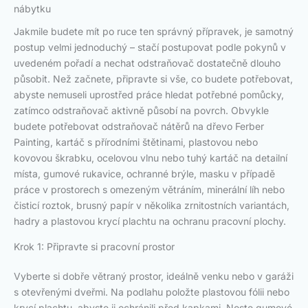
nábytku
Jakmile budete mít po ruce ten správný přípravek, je samotný
postup velmi jednoduchý – stačí postupovat podle pokynů v
uvedeném pořadí a nechat odstraňovač dostatečně dlouho
působit. Než začnete, připravte si vše, co budete potřebovat,
abyste nemuseli uprostřed práce hledat potřebné pomůcky,
zatímco odstraňovač aktivně působí na povrch. Obvykle
budete potřebovat odstraňovač nátěrů na dřevo Ferber
Painting, kartáč s přírodními štětinami, plastovou nebo
kovovou škrabku, ocelovou vlnu nebo tuhý kartáč na detailní
místa, gumové rukavice, ochranné brýle, masku v případě
práce v prostorech s omezeným větráním, minerální líh nebo
čisticí roztok, brusný papír v několika zrnitostních variantách,
hadry a plastovou krycí plachtu na ochranu pracovní plochy.
Krok 1: Připravte si pracovní prostor
Vyberte si dobře větraný prostor, ideálně venku nebo v garáži
s otevřenými dveřmi. Na podlahu položte plastovou fólii nebo
krycí plachtu, abyste ji ochránili před kapkami. Noste gumové