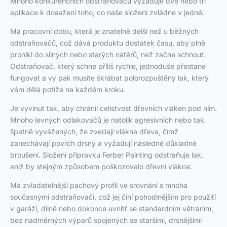
Mnoho konkurenčních odstraňovačů vyžaduje dvě nebo tři
aplikace k dosažení toho, co naše složení zvládne v jedné.
Má pracovní dobu, která je znatelně delší než u běžných
odstraňovačů, což dává produktu dostatek času, aby plně
pronikl do silných nebo starých nátěrů, než začne schnout.
Odstraňovač, který schne příliš rychle, jednoduše přestane
fungovat a vy pak musíte škrábat polorozpuštěný lak, který
vám dělá potíže na každém kroku.
Je vyvinut tak, aby chránil celistvost dřevních vláken pod ním.
Mnoho levných odlakovačů je natolik agresivních nebo tak
špatně vyvážených, že zvedají vlákna dřeva, čímž
zanechávají povrch drsný a vyžadují následné důkladné
broušení. Složení přípravku Ferber Painting odstraňuje lak,
aniž by stejným způsobem poškozovalo dřevní vlákna.
Má zvladatelnější pachový profil ve srovnání s mnoha
současnými odstraňovači, což jej činí pohodlnějším pro použití
v garáži, dílně nebo dokonce uvnitř se standardním větráním,
bez nadměrných výparů spojených se staršími, drsnějšími