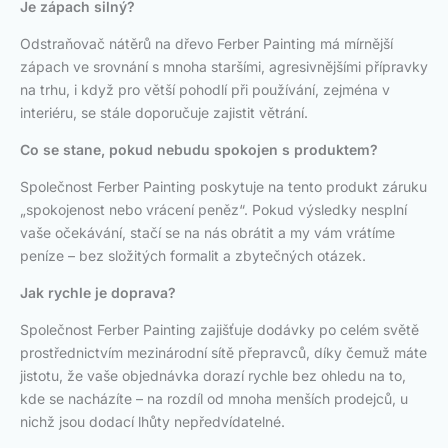
Je zápach silný?
Odstraňovač nátěrů na dřevo Ferber Painting má mírnější
zápach ve srovnání s mnoha staršími, agresivnějšími přípravky
na trhu, i když pro větší pohodlí při používání, zejména v
interiéru, se stále doporučuje zajistit větrání.
Co se stane, pokud nebudu spokojen s produktem?
Společnost Ferber Painting poskytuje na tento produkt záruku
„spokojenost nebo vrácení peněz“. Pokud výsledky nesplní
vaše očekávání, stačí se na nás obrátit a my vám vrátíme
peníze – bez složitých formalit a zbytečných otázek.
Jak rychle je doprava?
Společnost Ferber Painting zajišťuje dodávky po celém světě
prostřednictvím mezinárodní sítě přepravců, díky čemuž máte
jistotu, že vaše objednávka dorazí rychle bez ohledu na to,
kde se nacházíte – na rozdíl od mnoha menších prodejců, u
nichž jsou dodací lhůty nepředvídatelné.