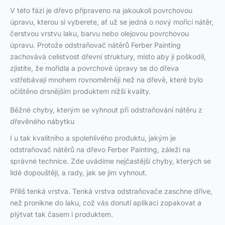
V této fázi je dřevo připraveno na jakoukoli povrchovou
úpravu, kterou si vyberete, ať už se jedná o nový mořicí nátěr,
čerstvou vrstvu laku, barvu nebo olejovou povrchovou
úpravu. Protože odstraňovač nátěrů Ferber Painting
zachovává celistvost dřevní struktury, místo aby ji poškodil,
zjistíte, že mořidla a povrchové úpravy se do dřeva
vstřebávají mnohem rovnoměrněji než na dřevě, které bylo
očištěno drsnějším produktem nižší kvality.
Běžné chyby, kterým se vyhnout při odstraňování nátěru z
dřevěného nábytku
I u tak kvalitního a spolehlivého produktu, jakým je
odstraňovač nátěrů na dřevo Ferber Painting, záleží na
správné technice. Zde uvádíme nejčastější chyby, kterých se
lidé dopouštějí, a rady, jak se jim vyhnout.
Příliš tenká vrstva. Tenká vrstva odstraňovače zaschne dříve,
než pronikne do laku, což vás donutí aplikaci zopakovat a
plýtvat tak časem i produktem.