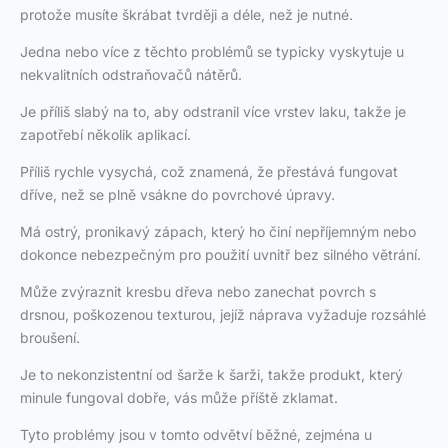
protože musíte škrábat tvrději a déle, než je nutné.
Jedna nebo více z těchto problémů se typicky vyskytuje u
nekvalitních odstraňovačů nátěrů.
Je příliš slabý na to, aby odstranil více vrstev laku, takže je
zapotřebí několik aplikací.
Příliš rychle vysychá, což znamená, že přestává fungovat
dříve, než se plně vsákne do povrchové úpravy.
Má ostrý, pronikavý zápach, který ho činí nepříjemným nebo
dokonce nebezpečným pro použití uvnitř bez silného větrání.
Může zvýraznit kresbu dřeva nebo zanechat povrch s
drsnou, poškozenou texturou, jejíž náprava vyžaduje rozsáhlé
broušení.
Je to nekonzistentní od šarže k šarži, takže produkt, který
minule fungoval dobře, vás může příště zklamat.
Tyto problémy jsou v tomto odvětví běžné, zejména u