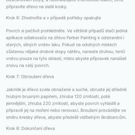
připravíte dřevo na další kroky.
Krok 6: Zhodnoťte a v případě potřeby opakujte
Povrch si pečlivě prohlédněte. Ve většině případů stačí jediná
aplikace odlakovače na dřevo Ferber Painting k odstranění i
starých, silných vrstev laku. Pokud na odolných místech
zůstanou nějaké drobné stopy nátěru, naneste druhou, tenčí
vrstvu pouze na tyto oblasti, místo abyste přípravek nanášeli
znovu na celý povrch.
Krok 7: Obroušení dřeva
Jakmile je dřevo zcela obnažené a suché, obruste jej středně
hrubým brusným papírem, zhruba 120 zrnitosti, poté
jemnějším, zhruba 220 zrnitosti, abyste povrch vyhladili a
připravili jej na moření nebo renovaci. Broušení provádějte ve
směru kresby dřeva, abyste předešli viditelným škrábancům.
Krok 8: Dokončení dřeva