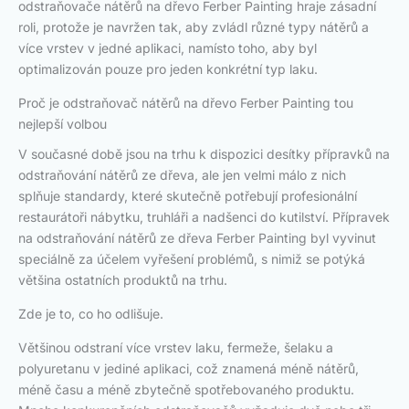
odstraňovače nátěrů na dřevo Ferber Painting hraje zásadní
roli, protože je navržen tak, aby zvládl různé typy nátěrů a
více vrstev v jedné aplikaci, namísto toho, aby byl
optimalizován pouze pro jeden konkrétní typ laku.
Proč je odstraňovač nátěrů na dřevo Ferber Painting tou
nejlepší volbou
V současné době jsou na trhu k dispozici desítky přípravků na
odstraňování nátěrů ze dřeva, ale jen velmi málo z nich
splňuje standardy, které skutečně potřebují profesionální
restaurátoři nábytku, truhláři a nadšenci do kutilství. Přípravek
na odstraňování nátěrů ze dřeva Ferber Painting byl vyvinut
speciálně za účelem vyřešení problémů, s nimiž se potýká
většina ostatních produktů na trhu.
Zde je to, co ho odlišuje.
Většinou odstraní více vrstev laku, fermeže, šelaku a
polyuretanu v jediné aplikaci, což znamená méně nátěrů,
méně času a méně zbytečně spotřebovaného produktu.