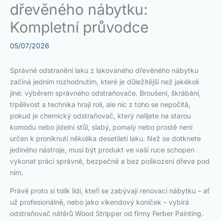
dřevěného nábytku:
Kompletní průvodce
05/07/2026
Správné odstranění laku z lakovaného dřevěného nábytku
začíná jedním rozhodnutím, které je důležitější než jakékoli
jiné: výběrem správného odstraňovače. Broušení, škrábání,
trpělivost a technika hrají roli, ale nic z toho se nepočítá,
pokud je chemický odstraňovač, který nalijete na starou
komodu nebo jídelní stůl, slabý, pomalý nebo prostě není
určen k proniknutí několika desetiletí laku. Než se dotknete
jediného nástroje, musí být produkt ve vaší ruce schopen
vykonat práci správně, bezpečně a bez poškození dřeva pod
ním.
Právě proto si tolik lidí, kteří se zabývají renovací nábytku – ať
už profesionálně, nebo jako víkendový koníček – vybírá
odstraňovač nátěrů Wood Stripper od firmy Ferber Painting.