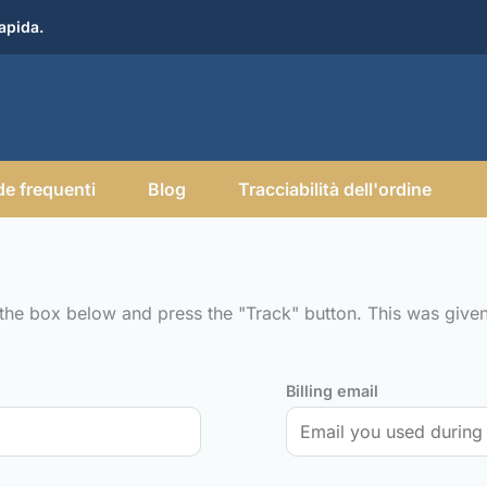
apida.
e frequenti
Blog
Tracciabilità dell'ordine
 the box below and press the "Track" button. This was given
Billing email