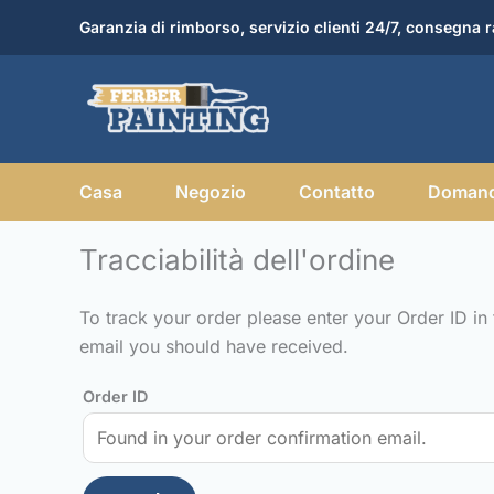
Skip
Garanzia di rimborso, servizio clienti 24/7, consegna r
to
content
Casa
Negozio
Contatto
Domand
Tracciabilità dell'ordine
To track your order please enter your Order ID in
email you should have received.
Order ID