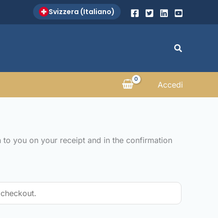
Svizzera (Italiano)
Search
Accedi
 to you on your receipt and in the confirmation