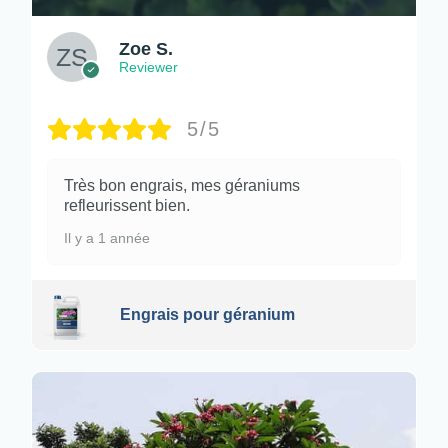
Zoe S.
Reviewer
5/5
Très bon engrais, mes géraniums
refleurissent bien.
Il y a 1 année
Engrais pour géranium