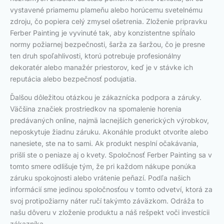
vystavené priamemu plameňu alebo horúcemu svetelnému
zdroju, čo popiera celý zmysel ošetrenia. Zloženie prípravku
Ferber Painting je vyvinuté tak, aby konzistentne spĺňalo
normy požiarnej bezpečnosti, šarža za šaržou, čo je presne
ten druh spoľahlivosti, ktorú potrebuje profesionálny
dekoratér alebo manažér priestorov, keď je v stávke ich
reputácia alebo bezpečnosť podujatia.
Ďalšou dôležitou otázkou je zákaznícka podpora a záruky.
Väčšina značiek prostriedkov na spomalenie horenia
predávaných online, najmä lacnejších generických výrobkov,
neposkytuje žiadnu záruku. Akonáhle produkt otvoríte alebo
nanesiete, ste na to sami. Ak produkt nesplní očakávania,
prišli ste o peniaze aj o kvety. Spoločnosť Ferber Painting sa v
tomto smere odlišuje tým, že pri každom nákupe ponúka
záruku spokojnosti alebo vrátenie peňazí. Podľa našich
informácií sme jedinou spoločnosťou v tomto odvetví, ktorá za
svoj protipožiarny náter ručí takýmto záväzkom. Odráža to
našu dôveru v zloženie produktu a náš rešpekt voči investícii
zákazníka.