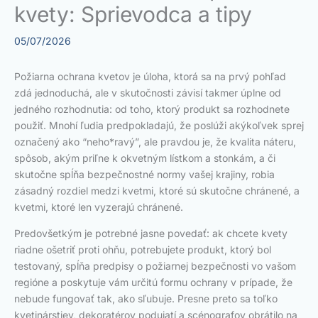
kvety: Sprievodca a tipy
05/07/2026
Požiarna ochrana kvetov je úloha, ktorá sa na prvý pohľad
zdá jednoduchá, ale v skutočnosti závisí takmer úplne od
jedného rozhodnutia: od toho, ktorý produkt sa rozhodnete
použiť. Mnohí ľudia predpokladajú, že poslúži akýkoľvek sprej
označený ako “neho*ravý”, ale pravdou je, že kvalita náteru,
spôsob, akým priľne k okvetným lístkom a stonkám, a či
skutočne spĺňa bezpečnostné normy vašej krajiny, robia
zásadný rozdiel medzi kvetmi, ktoré sú skutočne chránené, a
kvetmi, ktoré len vyzerajú chránené.
Predovšetkým je potrebné jasne povedať: ak chcete kvety
riadne ošetriť proti ohňu, potrebujete produkt, ktorý bol
testovaný, spĺňa predpisy o požiarnej bezpečnosti vo vašom
regióne a poskytuje vám určitú formu ochrany v prípade, že
nebude fungovať tak, ako sľubuje. Presne preto sa toľko
kvetinárstiev, dekoratérov podujatí a scénografov obrátilo na