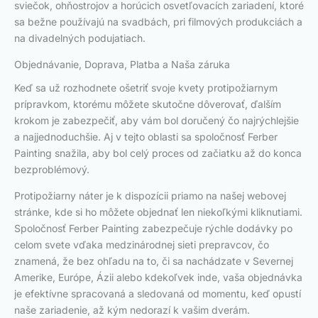
sviečok, ohňostrojov a horúcich osvetľovacích zariadení, ktoré
sa bežne používajú na svadbách, pri filmových produkciách a
na divadelných podujatiach.
Objednávanie, Doprava, Platba a Naša záruka
Keď sa už rozhodnete ošetriť svoje kvety protipožiarnym
prípravkom, ktorému môžete skutočne dôverovať, ďalším
krokom je zabezpečiť, aby vám bol doručený čo najrýchlejšie
a najjednoduchšie. Aj v tejto oblasti sa spoločnosť Ferber
Painting snažila, aby bol celý proces od začiatku až do konca
bezproblémový.
Protipožiarny náter je k dispozícii priamo na našej webovej
stránke, kde si ho môžete objednať len niekoľkými kliknutiami.
Spoločnosť Ferber Painting zabezpečuje rýchle dodávky po
celom svete vďaka medzinárodnej sieti prepravcov, čo
znamená, že bez ohľadu na to, či sa nachádzate v Severnej
Amerike, Európe, Ázii alebo kdekoľvek inde, vaša objednávka
je efektívne spracovaná a sledovaná od momentu, keď opustí
naše zariadenie, až kým nedorazí k vašim dverám.