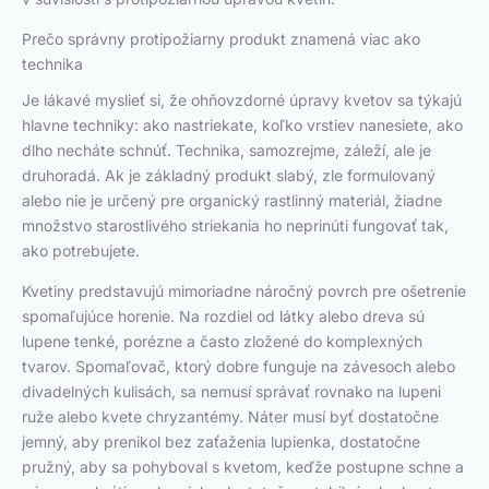
Prečo správny protipožiarny produkt znamená viac ako
technika
Je lákavé myslieť si, že ohňovzdorné úpravy kvetov sa týkajú
hlavne techniky: ako nastriekate, koľko vrstiev nanesiete, ako
dlho necháte schnúť. Technika, samozrejme, záleží, ale je
druhoradá. Ak je základný produkt slabý, zle formulovaný
alebo nie je určený pre organický rastlinný materiál, žiadne
množstvo starostlivého striekania ho neprinúti fungovať tak,
ako potrebujete.
Kvetiny predstavujú mimoriadne náročný povrch pre ošetrenie
spomaľujúce horenie. Na rozdiel od látky alebo dreva sú
lupene tenké, porézne a často zložené do komplexných
tvarov. Spomaľovač, ktorý dobre funguje na závesoch alebo
divadelných kulisách, sa nemusí správať rovnako na lupeni
ruže alebo kvete chryzantémy. Náter musí byť dostatočne
jemný, aby prenikol bez zaťaženia lupienka, dostatočne
pružný, aby sa pohyboval s kvetom, keďže postupne schne a