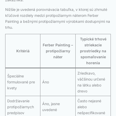
Nižšie je uvedená porovnávacia tabuľka, v ktorej sú zhrnuté
kľúčové rozdiely medzi protipožiarnym náterom Ferber
Painting a bežnými protipožiarnymi výrobkami dostupnými na
trhu.
Typické trhové
Ferber Painting –
striekacie
Kritériá
protipožiarny
prostriedky na
náter
spomaľovanie
horenia
Zriedkavo,
Špeciálne
väčšinou určené
formulované pre
Áno
na látku alebo
kvety
drevo
Dodržiavanie
Často nejasné
Áno, jasne
protipožiarnych
alebo
uvedené
predpisov
nešpecifikované