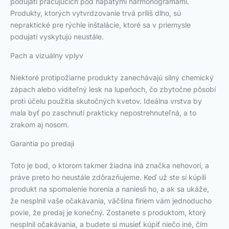
podujatí pracujúcich pod napätými harmonogramami.
Produkty, ktorých vytvrdzovanie trvá príliš dlho, sú
nepraktické pre rýchle inštalácie, ktoré sa v priemysle
podujatí vyskytujú neustále.
Pach a vizuálny vplyv
Niektoré protipožiarne produkty zanechávajú silný chemický
zápach alebo viditeľný lesk na lupeňoch, čo zbytočne pôsobí
proti účelu použitia skutočných kvetov. Ideálna vrstva by
mala byť po zaschnutí prakticky nepostrehnuteľná, a to
zrakom aj nosom.
Garantia po predaji
Toto je bod, o ktorom takmer žiadna iná značka nehovorí, a
práve preto ho neustále zdôrazňujeme. Keď už ste si kúpili
produkt na spomalenie horenia a naniesli ho, a ak sa ukáže,
že nesplnil vaše očakávania, väčšina firiem vám jednoducho
povie, že predaj je konečný. Zostanete s produktom, ktorý
nesplnil očakávania, a budete si musieť kúpiť niečo iné, čím