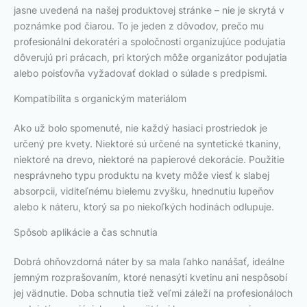
jasne uvedená na našej produktovej stránke – nie je skrytá v
poznámke pod čiarou. To je jeden z dôvodov, prečo mu
profesionálni dekoratéri a spoločnosti organizujúce podujatia
dôverujú pri prácach, pri ktorých môže organizátor podujatia
alebo poisťovňa vyžadovať doklad o súlade s predpismi.
Kompatibilita s organickým materiálom
Ako už bolo spomenuté, nie každý hasiaci prostriedok je
určený pre kvety. Niektoré sú určené na syntetické tkaniny,
niektoré na drevo, niektoré na papierové dekorácie. Použitie
nesprávneho typu produktu na kvety môže viesť k slabej
absorpcii, viditeľnému bielemu zvyšku, hnednutiu lupeňov
alebo k náteru, ktorý sa po niekoľkých hodinách odlupuje.
Spôsob aplikácie a čas schnutia
Dobrá ohňovzdorná náter by sa mala ľahko nanášať, ideálne
jemným rozprašovaním, ktoré nenasýti kvetinu ani nespôsobí
jej vädnutie. Doba schnutia tiež veľmi záleží na profesionáloch