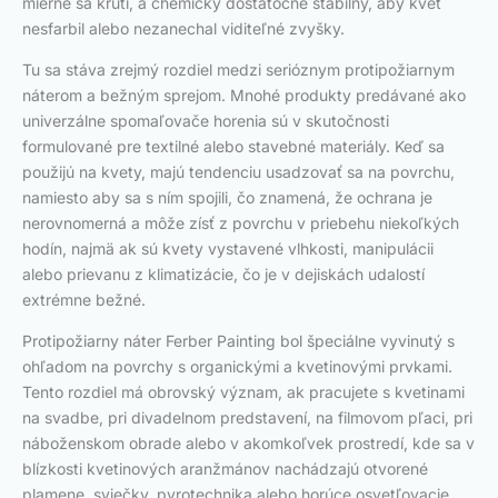
mierne sa krúti, a chemicky dostatočne stabilný, aby kvet
nesfarbil alebo nezanechal viditeľné zvyšky.
Tu sa stáva zrejmý rozdiel medzi serióznym protipožiarnym
náterom a bežným sprejom. Mnohé produkty predávané ako
univerzálne spomaľovače horenia sú v skutočnosti
formulované pre textilné alebo stavebné materiály. Keď sa
použijú na kvety, majú tendenciu usadzovať sa na povrchu,
namiesto aby sa s ním spojili, čo znamená, že ochrana je
nerovnomerná a môže zísť z povrchu v priebehu niekoľkých
hodín, najmä ak sú kvety vystavené vlhkosti, manipulácii
alebo prievanu z klimatizácie, čo je v dejiskách udalostí
extrémne bežné.
Protipožiarny náter Ferber Painting bol špeciálne vyvinutý s
ohľadom na povrchy s organickými a kvetinovými prvkami.
Tento rozdiel má obrovský význam, ak pracujete s kvetinami
na svadbe, pri divadelnom predstavení, na filmovom pľaci, pri
náboženskom obrade alebo v akomkoľvek prostredí, kde sa v
blízkosti kvetinových aranžmánov nachádzajú otvorené
plamene, sviečky, pyrotechnika alebo horúce osvetľovacie