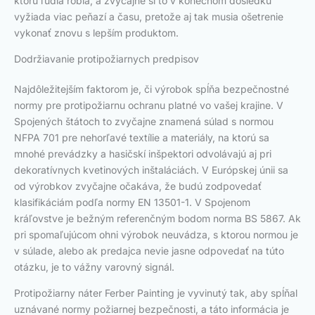
ktorú ľudia robia, a zvyčajne si to v konečnom dôsledku
vyžiada viac peňazí a času, pretože aj tak musia ošetrenie
vykonať znovu s lepším produktom.
Dodržiavanie protipožiarnych predpisov
Najdôležitejším faktorom je, či výrobok spĺňa bezpečnostné
normy pre protipožiarnu ochranu platné vo vašej krajine. V
Spojených štátoch to zvyčajne znamená súlad s normou
NFPA 701 pre nehorľavé textílie a materiály, na ktorú sa
mnohé prevádzky a hasičskí inšpektori odvolávajú aj pri
dekoratívnych kvetinových inštaláciách. V Európskej únii sa
od výrobkov zvyčajne očakáva, že budú zodpovedať
klasifikáciám podľa normy EN 13501-1. V Spojenom
kráľovstve je bežným referenčným bodom norma BS 5867. Ak
pri spomaľujúcom ohni výrobok neuvádza, s ktorou normou je
v súlade, alebo ak predajca nevie jasne odpovedať na túto
otázku, je to vážny varovný signál.
Protipožiarny náter Ferber Painting je vyvinutý tak, aby spĺňal
uznávané normy požiarnej bezpečnosti, a táto informácia je