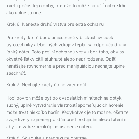
kvetu počas tejto doby, pretože to môže narušiť náter skôr,
ako úplne stuhne.
Krok 6: Naneste druhú vrstvu pre extra ochranu
Pre kvety, ktoré budú umiestnené v blízkosti sviečok,
pyrotechniky alebo iných zdrojov tepla, sa odporúča druhý
ľahký náter. Toto posilní ochrannú vrstvu bez toho, aby sa
okvetné lístky cítili stuhnuté alebo neprirodzené. Opäť
nanášajte rovnomerne a pred manipuláciou nechajte úplne
zaschnúť.
Krok 7: Nechajte kvety úplne vytvrdnúť
Hoci povrch môže byť po dvadsiatich minútach na dotyk
suchý, úplné vytvrdnutie vlastností spomaľujúcich horenie
môže trvať niekoľko hodín. Kedykoľvek je to možné, ošetrite
svoje kvety najmenej pol dňa pred podujatím alebo fotením,
aby ste zabezpečili úplné usadenie náteru.
Krok 8: Skladujte a prepravujte opatrne