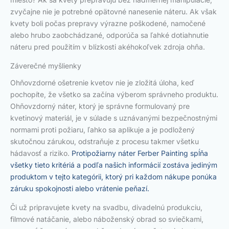
zvyčajne nie je potrebné opätovné nanesenie náteru. Ak však
kvety boli počas prepravy výrazne poškodené, namočené
alebo hrubo zaobchádzané, odporúča sa ľahké dotiahnutie
náteru pred použitím v blízkosti akéhokoľvek zdroja ohňa.
Záverečné myšlienky
Ohňovzdorné ošetrenie kvetov nie je zložitá úloha, keď
pochopíte, že všetko sa začína výberom správneho produktu.
Ohňovzdorný náter, ktorý je správne formulovaný pre
kvetinový materiál, je v súlade s uznávanými bezpečnostnými
normami proti požiaru, ľahko sa aplikuje a je podložený
skutočnou zárukou, odstraňuje z procesu takmer všetku
hádavosť a riziko.
Protipožiarny náter Ferber Painting spĺňa
všetky tieto kritériá a podľa našich informácií zostáva jediným
produktom v tejto kategórii, ktorý pri každom nákupe ponúka
záruku spokojnosti alebo vrátenie peňazí.
Či už pripravujete kvety na svadbu, divadelnú produkciu,
filmové natáčanie, alebo náboženský obrad so sviečkami,