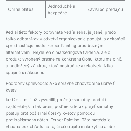
Jednoduché a
Online platba
Závisí od predajcu
bezpečné
Keď si tieto faktory porovnáte vedľa seba, je jasné, prečo
toľko odborníkov v odvetví organizovania podujatí a dekorácií
uprednostňuje model Ferber Painting pred bežnými
alternatívami. Nejde len o marketingové tvrdenia, ale o
produkt vyrobený presne na konkrétnu úlohu, ktorú má plniť,
a podložený zárukou, ktorá odstraňuje akékoľvek riziko
spojené s nákupom.
Podrobný sprievodca: Ako správne ohňovzdorne upraviť
kvety
Keďže sme si už vysvetlili, prečo je samotný produkt
najdôležitejším faktorom, poďme si teraz prejsť samotný
postup protipožiarnej úpravy kvetov pomocou
protipožiarneho náteru Ferber Painting. Táto metóda je
vhodná bez ohľadu na to, či ošetrujete malú kyticu alebo