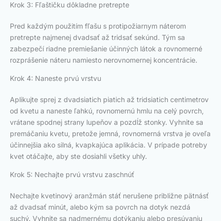
Krok 3: Fľaštičku dôkladne pretrepte
Pred každým použitím fľašu s protipožiarnym náterom
pretrepte najmenej dvadsať až tridsať sekúnd. Tým sa
zabezpečí riadne premiešanie účinných látok a rovnomerné
rozprášenie náteru namiesto nerovnomernej koncentrácie.
Krok 4: Naneste prvú vrstvu
Aplikujte sprej z dvadsiatich piatich až tridsiatich centimetrov
od kvetu a naneste ľahkú, rovnomernú hmlu na celý povrch,
vrátane spodnej strany lupeňov a pozdĺž stonky. Vyhnite sa
premáčaniu kvetu, pretože jemná, rovnomerná vrstva je oveľa
účinnejšia ako silná, kvapkajúca aplikácia. V prípade potreby
kvet otáčajte, aby ste dosiahli všetky uhly.
Krok 5: Nechajte prvú vrstvu zaschnúť
Nechajte kvetinový aranžmán stáť nerušene približne pätnásť
až dvadsať minút, alebo kým sa povrch na dotyk nezdá
suchý. Vyhnite sa nadmernému dotýkaniu alebo presúvaniu