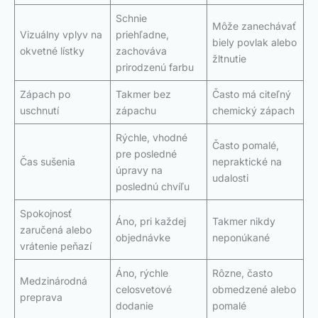
Schnie
Môže zanechávať
Vizuálny vplyv na
priehľadne,
biely povlak alebo
okvetné lístky
zachováva
žltnutie
prirodzenú farbu
Zápach po
Takmer bez
Často má citeľný
uschnutí
zápachu
chemický zápach
Rýchle, vhodné
Často pomalé,
pre posledné
Čas sušenia
nepraktické na
úpravy na
udalosti
poslednú chvíľu
Spokojnosť
Áno, pri každej
Takmer nikdy
zaručená alebo
objednávke
neponúkané
vrátenie peňazí
Áno, rýchle
Rôzne, často
Medzinárodná
celosvetové
obmedzené alebo
preprava
dodanie
pomalé