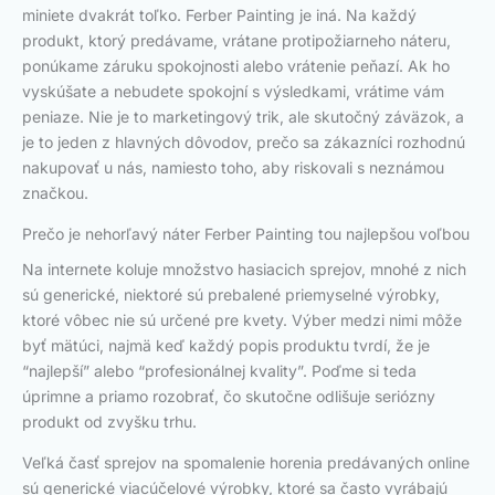
miniete dvakrát toľko. Ferber Painting je iná. Na každý
produkt, ktorý predávame, vrátane protipožiarneho náteru,
ponúkame záruku spokojnosti alebo vrátenie peňazí. Ak ho
vyskúšate a nebudete spokojní s výsledkami, vrátime vám
peniaze. Nie je to marketingový trik, ale skutočný záväzok, a
je to jeden z hlavných dôvodov, prečo sa zákazníci rozhodnú
nakupovať u nás, namiesto toho, aby riskovali s neznámou
značkou.
Prečo je nehorľavý náter Ferber Painting tou najlepšou voľbou
Na internete koluje množstvo hasiacich sprejov, mnohé z nich
sú generické, niektoré sú prebalené priemyselné výrobky,
ktoré vôbec nie sú určené pre kvety. Výber medzi nimi môže
byť mätúci, najmä keď každý popis produktu tvrdí, že je
“najlepší” alebo “profesionálnej kvality”. Poďme si teda
úprimne a priamo rozobrať, čo skutočne odlišuje seriózny
produkt od zvyšku trhu.
Veľká časť sprejov na spomalenie horenia predávaných online
sú generické viacúčelové výrobky, ktoré sa často vyrábajú