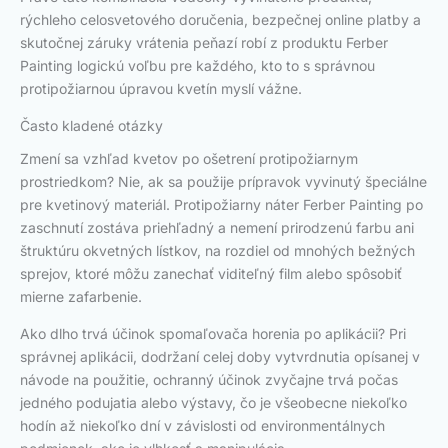
rýchleho celosvetového doručenia, bezpečnej online platby a
skutočnej záruky vrátenia peňazí robí z produktu Ferber
Painting logickú voľbu pre každého, kto to s správnou
protipožiarnou úpravou kvetín myslí vážne.
Často kladené otázky
Zmení sa vzhľad kvetov po ošetrení protipožiarnym
prostriedkom? Nie, ak sa použije prípravok vyvinutý špeciálne
pre kvetinový materiál. Protipožiarny náter Ferber Painting po
zaschnutí zostáva priehľadný a nemení prirodzenú farbu ani
štruktúru okvetných lístkov, na rozdiel od mnohých bežných
sprejov, ktoré môžu zanechať viditeľný film alebo spôsobiť
mierne zafarbenie.
Ako dlho trvá účinok spomaľovača horenia po aplikácii? Pri
správnej aplikácii, dodržaní celej doby vytvrdnutia opísanej v
návode na použitie, ochranný účinok zvyčajne trvá počas
jedného podujatia alebo výstavy, čo je všeobecne niekoľko
hodín až niekoľko dní v závislosti od environmentálnych