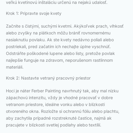
veľkú kvetinovú inštaláciu určenú na nejakú udalosť.
Krok 1: Pripravte svoje kvety
Začnite s čistými, suchými kvetmi. Akýkoľvek prach, vlhkosť
alebo zvyšky na plátkoch môžu brániť rovnomernému
nasiaknutiu povlaku. Ak ste kvety nedávno poliali alebo
postriekali, pred začatím ich nechajte úplne vyschnúť.
Odstráňte poškodené lupene alebo listy, pretože povlak
najlepšie funguje na zdravom, neporušenom rastlinnom
materiáli.
Krok 2: Nastavte vetraný pracovný priestor
Hoci je náter Ferber Painting navrhnutý tak, aby mal nízku
zápachovú intenzitu, vždy je vhodné pracovať v dobre
vetranom priestore, ideálne vonku alebo v blízkosti
otvoreného okna. Rozložte si ochrannú fóliu alebo plachtu,
aby zachytila prípadné rozstreknuté častice, najmä ak
pracujete v blízkosti svetlej podlahy alebo textílií.