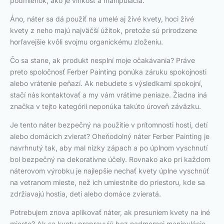
podmienok, ako je vlhkosť a manipulácia.
Áno, náter sa dá použiť na umelé aj živé kvety, hoci živé
kvety z neho majú najväčší úžitok, pretože sú prirodzene
horľavejšie kvôli svojmu organickému zloženiu.
Čo sa stane, ak produkt nesplní moje očakávania? Práve
preto spoločnosť Ferber Painting ponúka záruku spokojnosti
alebo vrátenie peňazí. Ak nebudete s výsledkami spokojní,
stačí nás kontaktovať a my vám vrátime peniaze. Žiadna iná
značka v tejto kategórii neponúka takúto úroveň záväzku.
Je tento náter bezpečný na použitie v prítomnosti hostí, detí
alebo domácich zvierat? Oheňodolný náter Ferber Painting je
navrhnutý tak, aby mal nízky zápach a po úplnom vyschnutí
bol bezpečný na dekoratívne účely. Rovnako ako pri každom
náterovom výrobku je najlepšie nechať kvety úplne vyschnúť
na vetranom mieste, než ich umiestnite do priestoru, kde sa
zdržiavajú hostia, deti alebo domáce zvieratá.
Potrebujem znova aplikovať náter, ak presuniem kvety na iné
miesto? Ak sa kvety prepravujú bez nadmernej manipulácie,