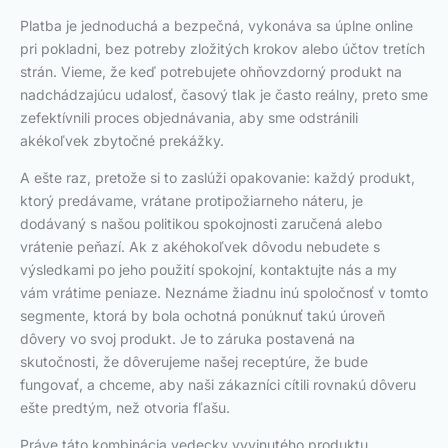
Platba je jednoduchá a bezpečná, vykonáva sa úplne online
pri pokladni, bez potreby zložitých krokov alebo účtov tretích
strán. Vieme, že keď potrebujete ohňovzdorný produkt na
nadchádzajúcu udalosť, časový tlak je často reálny, preto sme
zefektívnili proces objednávania, aby sme odstránili
akékoľvek zbytočné prekážky.
A ešte raz, pretože si to zaslúži opakovanie: každý produkt,
ktorý predávame, vrátane protipožiarneho náteru, je
dodávaný s našou politikou spokojnosti zaručená alebo
vrátenie peňazí. Ak z akéhokoľvek dôvodu nebudete s
výsledkami po jeho použití spokojní, kontaktujte nás a my
vám vrátime peniaze. Neznáme žiadnu inú spoločnosť v tomto
segmente, ktorá by bola ochotná ponúknuť takú úroveň
dôvery vo svoj produkt. Je to záruka postavená na
skutočnosti, že dôverujeme našej receptúre, že bude
fungovať, a chceme, aby naši zákazníci cítili rovnakú dôveru
ešte predtým, než otvoria fľašu.
Práve táto kombinácia vedecky vyvinutého produktu,