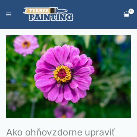
Preskočiť
na
obsah
Ako ohňovzdorne upraviť