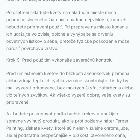
Po ošetrení skladujte kvety na chladnom mieste mimo
priameho slnečného žiarenia a nadmernej vlhkosti, kým ich
nebudete pripravení použiť. Pri preprave na miesto konania
ich udržujte vo zvislej polohe a vyhýbajte sa drveniu
okvetných lístkov o seba, pretože fyzické poškodenie môže
narušiť povrchovú vrstvu.
Krok 9: Pred použitím vykonajte záverečnú kontrolu
Pred umiestnením kvetov do blízkosti akéhokoľvek plameňa
alebo zdroja tepla ich rýchlo vizuálne skontrolujte. Lístky by
mali vyzerať prirodzene, bez mokrých škvŕn, zafarbenia alebo
viditeľných zvyškov. Ak všetko vyzerá dobre, vaše kvety sú
pripravené.
Ak budete postupovať podľa týchto krokov a použijete
správne vyvinutý produkt, ako je protipožiarny náter Ferber
Painting, získate kvety, ktoré sú nielen vizuálne ohromujúce,
ale aj podstatne bezpečnejšie v blízkosti otvoreného ohňa,