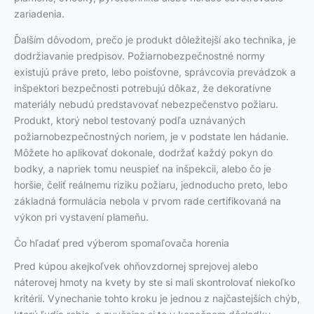
zariadenia.
Ďalším dôvodom, prečo je produkt dôležitejší ako technika, je
dodržiavanie predpisov. Požiarnobezpečnostné normy
existujú práve preto, lebo poisťovne, správcovia prevádzok a
inšpektori bezpečnosti potrebujú dôkaz, že dekoratívne
materiály nebudú predstavovať nebezpečenstvo požiaru.
Produkt, ktorý nebol testovaný podľa uznávaných
požiarnobezpečnostných noriem, je v podstate len hádanie.
Môžete ho aplikovať dokonale, dodržať každý pokyn do
bodky, a napriek tomu neuspieť na inšpekcii, alebo čo je
horšie, čeliť reálnemu riziku požiaru, jednoducho preto, lebo
základná formulácia nebola v prvom rade certifikovaná na
výkon pri vystavení plameňu.
Čo hľadať pred výberom spomaľovača horenia
Pred kúpou akejkoľvek ohňovzdornej sprejovej alebo
náterovej hmoty na kvety by ste si mali skontrolovať niekoľko
kritérií. Vynechanie tohto kroku je jednou z najčastejších chýb,