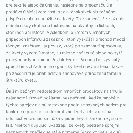
pre textílie alebo čalúnenie, následne sa preoznačujú a
predávajú širšej verejnosti bez akéhokoľvek skutočného
prispôsobenia na použitie na kvety. To znamená, že zloženie
nebolo nikdy skutočne testované na okvetných lístkoch,
stonkách ani listoch. Výsledkom, o ktorom v mnohých
prípadoch informujú zákazníci, ktorí vyskúšali prechod medzi
rôznymi značkami, je povlak, ktorý po zaschnutí spôsobuje,
že kvety vyzerajú matne, sú mierne zažltnuté alebo pokryté
jemným bielym filmom. Povlak Ferber Painting bol vyvinutý
špeciálne s ohľadom na organický kvetinový materiál, takže
po zaschnutí je priehľadný a zachováva prirodzenú farbu a
štruktúru kvetu.
Ďalším bežným nedostatkom mnohých produktov na trhu je
nejednotná úroveň požiarnej bezpečnosti. Keďže mnohé z
týchto sprejov nie sú testované podľa uznávaných noriem pre
konkrétne použitie na dekoratívne kvety, ich skutočná
odolnosť voči ohňu sa môže v jednotlivých šaržách výrazne
líšiť. Niektorí kupujúci uvádzajú, že kvety ošetrené sprejmi
neznámych značiek sa stále pomerne ľahko vznietia, ak sú