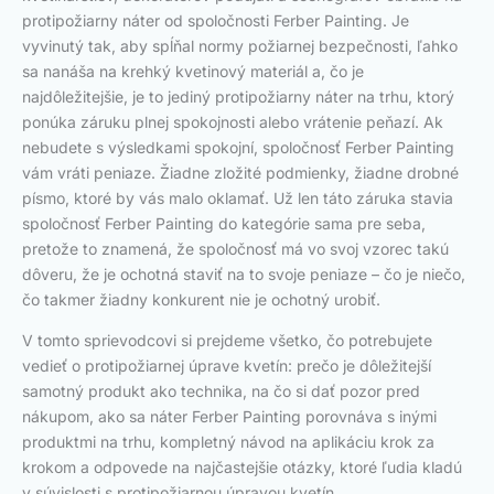
protipožiarny náter od spoločnosti Ferber Painting. Je
vyvinutý tak, aby spĺňal normy požiarnej bezpečnosti, ľahko
sa nanáša na krehký kvetinový materiál a, čo je
najdôležitejšie, je to jediný protipožiarny náter na trhu, ktorý
ponúka záruku plnej spokojnosti alebo vrátenie peňazí. Ak
nebudete s výsledkami spokojní, spoločnosť Ferber Painting
vám vráti peniaze. Žiadne zložité podmienky, žiadne drobné
písmo, ktoré by vás malo oklamať. Už len táto záruka stavia
spoločnosť Ferber Painting do kategórie sama pre seba,
pretože to znamená, že spoločnosť má vo svoj vzorec takú
dôveru, že je ochotná staviť na to svoje peniaze – čo je niečo,
čo takmer žiadny konkurent nie je ochotný urobiť.
V tomto sprievodcovi si prejdeme všetko, čo potrebujete
vedieť o protipožiarnej úprave kvetín: prečo je dôležitejší
samotný produkt ako technika, na čo si dať pozor pred
nákupom, ako sa náter Ferber Painting porovnáva s inými
produktmi na trhu, kompletný návod na aplikáciu krok za
krokom a odpovede na najčastejšie otázky, ktoré ľudia kladú
v súvislosti s protipožiarnou úpravou kvetín.