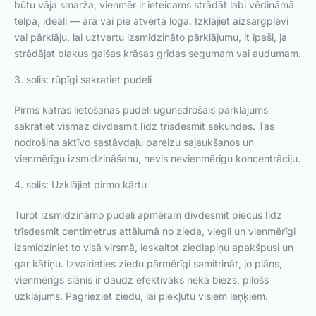
būtu vāja smarža, vienmēr ir ieteicams strādāt labi vēdināmā
telpā, ideāli — ārā vai pie atvērtā loga. Izklājiet aizsargplēvi
vai pārklāju, lai uztvertu izsmidzināto pārklājumu, it īpaši, ja
strādājat blakus gaišas krāsas grīdas segumam vai audumam.
3. solis: rūpīgi sakratiet pudeli
Pirms katras lietošanas pudeli ugunsdrošais pārklājums
sakratiet vismaz divdesmit līdz trīsdesmit sekundes. Tas
nodrošina aktīvo sastāvdaļu pareizu sajaukšanos un
vienmērīgu izsmidzināšanu, nevis nevienmērīgu koncentrāciju.
4. solis: Uzklājiet pirmo kārtu
Turot izsmidzināmo pudeli apmēram divdesmit piecus līdz
trīsdesmit centimetrus attālumā no zieda, viegli un vienmērīgi
izsmidziniet to visā virsmā, ieskaitot ziedlapiņu apakšpusi un
gar kātiņu. Izvairieties ziedu pārmērīgi samitrināt, jo plāns,
vienmērīgs slānis ir daudz efektīvāks nekā biezs, pilošs
uzklājums. Pagrieziet ziedu, lai piekļūtu visiem leņķiem.