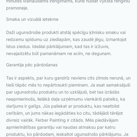
minutes ivairiausiems irengimams, kurie nuolat vyksta renginiu
pramoneje.
Smaka un vizuālā ietekme
Daži ugunsdrošie produkti atstāj spēcīgu ķīmisku smaku vai
redzamu spīdumu uz ziedlapām, kas zaudē jēgu, izmantojot
īstus ziedus. Ideālai pārklājumam, kad tas ir izžuvis,
nevajadzētu būt pamanāmam ne acīm, ne degunam.
Garantija pēc pārdošanas
Tas ir aspekts, par kuru gandrīz neviens cits zīmols nerunā, un
tieši tāpēc mēs to nepārtraukti pieminam. Ja esat samaksājuši
par ugunsdrošu produktu un to uzklājuši, bet tas izrādās
neapmierinošs, lielākā daļa uzņēmumu vienkārši pateiks, ka
darījums ir galīgs. Jūs paliekat ar produktu, kas neatbilst
cerībām, un jums nākas iegādāties ko citu, tādējādi tērējot
divreiz vairāk. Ferber Painting ir citāds. Mēs piedāvājam
apmierinātības garantiju vai naudas atmaksu par katru
produktu, ko pārdodam, ieskaitot ugunsdrošo pārklājumu. Ja