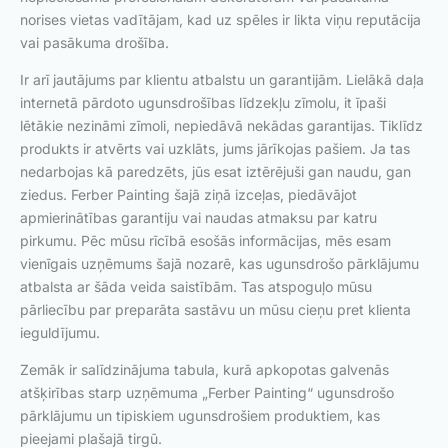
norises vietas vadītājam, kad uz spēles ir likta viņu reputācija
vai pasākuma drošība.
Ir arī jautājums par klientu atbalstu un garantijām. Lielākā daļa
internetā pārdoto ugunsdrošības līdzekļu zīmolu, it īpaši
lētākie nezināmi zīmoli, nepiedāvā nekādas garantijas. Tiklīdz
produkts ir atvērts vai uzklāts, jums jārīkojas pašiem. Ja tas
nedarbojas kā paredzēts, jūs esat iztērējuši gan naudu, gan
ziedus. Ferber Painting šajā ziņā izceļas, piedāvājot
apmierinātības garantiju vai naudas atmaksu par katru
pirkumu. Pēc mūsu rīcībā esošās informācijas, mēs esam
vienīgais uzņēmums šajā nozarē, kas ugunsdrošo pārklājumu
atbalsta ar šāda veida saistībām. Tas atspoguļo mūsu
pārliecību par preparāta sastāvu un mūsu cieņu pret klienta
ieguldījumu.
Zemāk ir salīdzinājuma tabula, kurā apkopotas galvenās
atšķirības starp uzņēmuma „Ferber Painting“ ugunsdrošo
pārklājumu un tipiskiem ugunsdrošiem produktiem, kas
pieejami plašajā tirgū.