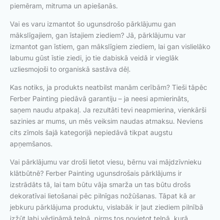
piemēram, mitruma un apiešanās.
Vai es varu izmantot šo ugunsdrošo pārklājumu gan
mākslīgajiem, gan īstajiem ziediem? Jā, pārklājumu var
izmantot gan īstiem, gan mākslīgiem ziediem, lai gan vislielāko
labumu gūst īstie ziedi, jo tie dabiskā veidā ir vieglāk
uzliesmojoši to organiskā sastāva dēļ.
Kas notiks, ja produkts neatbilst manām cerībām? Tieši tāpēc
Ferber Painting piedāvā garantiju – ja neesi apmierināts,
saņem naudu atpakaļ. Ja rezultāti tevi neapmierina, vienkārši
sazinies ar mums, un mēs veiksim naudas atmaksu. Neviens
cits zīmols šajā kategorijā nepiedāvā tikpat augstu
apņemšanos.
Vai pārklājumu var droši lietot viesu, bērnu vai mājdzīvnieku
klātbūtnē? Ferber Painting ugunsdrošais pārklājums ir
izstrādāts tā, lai tam būtu vāja smarža un tas būtu drošs
dekoratīvai lietošanai pēc pilnīgas nožūšanas. Tāpat kā ar
jebkuru pārklājuma produktu, vislabāk ir ļaut ziediem pilnībā
izžūt labi vēdināmā telpā, pirms tos novietot telpā, kurā