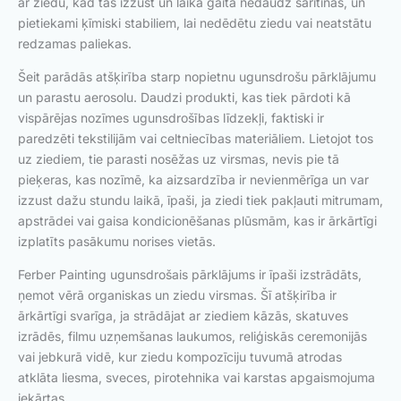
ar ziedu, kad tas izžūst un laika gaitā nedaudz saritinās, un
pietiekami ķīmiski stabiliem, lai nedēdētu ziedu vai neatstātu
redzamas paliekas.
Šeit parādās atšķirība starp nopietnu ugunsdrošu pārklājumu
un parastu aerosolu. Daudzi produkti, kas tiek pārdoti kā
vispārējas nozīmes ugunsdrošības līdzekļi, faktiski ir
paredzēti tekstilijām vai celtniecības materiāliem. Lietojot tos
uz ziediem, tie parasti nosēžas uz virsmas, nevis pie tā
pieķeras, kas nozīmē, ka aizsardzība ir nevienmērīga un var
izzust dažu stundu laikā, īpaši, ja ziedi tiek pakļauti mitrumam,
apstrādei vai gaisa kondicionēšanas plūsmām, kas ir ārkārtīgi
izplatīts pasākumu norises vietās.
Ferber Painting ugunsdrošais pārklājums ir īpaši izstrādāts,
ņemot vērā organiskas un ziedu virsmas. Šī atšķirība ir
ārkārtīgi svarīga, ja strādājat ar ziediem kāzās, skatuves
izrādēs, filmu uzņemšanas laukumos, reliģiskās ceremonijās
vai jebkurā vidē, kur ziedu kompozīciju tuvumā atrodas
atklāta liesma, sveces, pirotehnika vai karstas apgaismojuma
iekārtas.