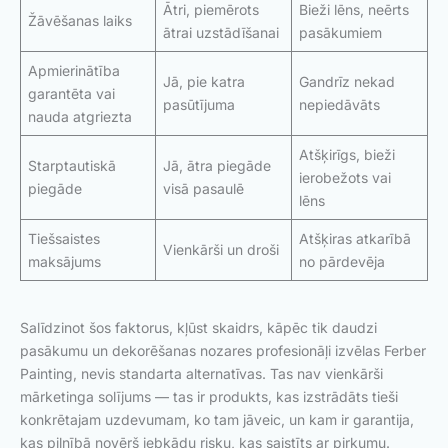
Ātri, piemērots
Bieži lēns, neērts
Žāvēšanas laiks
ātrai uzstādīšanai
pasākumiem
Apmierinātība
Jā, pie katra
Gandrīz nekad
garantēta vai
pasūtījuma
nepiedāvāts
nauda atgriezta
Atšķirīgs, bieži
Starptautiskā
Jā, ātra piegāde
ierobežots vai
piegāde
visā pasaulē
lēns
Tiešsaistes
Atšķiras atkarībā
Vienkārši un droši
maksājums
no pārdevēja
Salīdzinot šos faktorus, kļūst skaidrs, kāpēc tik daudzi
pasākumu un dekorēšanas nozares profesionāļi izvēlas Ferber
Painting, nevis standarta alternatīvas. Tas nav vienkārši
mārketinga solījums — tas ir produkts, kas izstrādāts tieši
konkrētajam uzdevumam, ko tam jāveic, un kam ir garantija,
kas pilnībā novērš jebkādu risku, kas saistīts ar pirkumu.