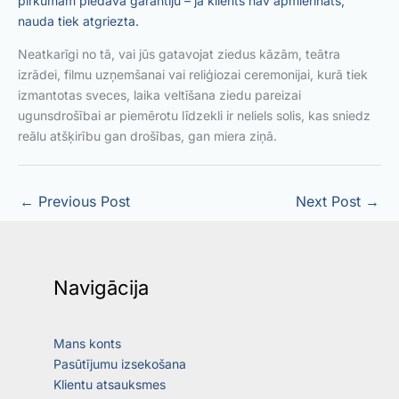
pirkumam piedāvā garantiju – ja klients nav apmierināts,
nauda tiek atgriezta.
Neatkarīgi no tā, vai jūs gatavojat ziedus kāzām, teātra
izrādei, filmu uzņemšanai vai reliģiozai ceremonijai, kurā tiek
izmantotas sveces, laika veltīšana ziedu pareizai
ugunsdrošībai ar piemērotu līdzekli ir neliels solis, kas sniedz
reālu atšķirību gan drošības, gan miera ziņā.
←
Previous Post
Next Post
→
Navigācija
Mans konts
Pasūtījumu izsekošana
Klientu atsauksmes