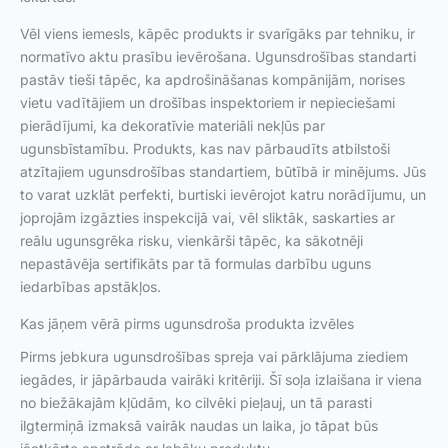
Vēl viens iemesls, kāpēc produkts ir svarīgāks par tehniku, ir
normatīvo aktu prasību ievērošana. Ugunsdrošības standarti
pastāv tieši tāpēc, ka apdrošināšanas kompānijām, norises
vietu vadītājiem un drošības inspektoriem ir nepieciešami
pierādījumi, ka dekoratīvie materiāli nekļūs par
ugunsbīstamību. Produkts, kas nav pārbaudīts atbilstoši
atzītajiem ugunsdrošības standartiem, būtībā ir minējums. Jūs
to varat uzklāt perfekti, burtiski ievērojot katru norādījumu, un
joprojām izgāzties inspekcijā vai, vēl sliktāk, saskarties ar
reālu ugunsgrēka risku, vienkārši tāpēc, ka sākotnēji
nepastāvēja sertifikāts par tā formulas darbību uguns
iedarbības apstākļos.
Kas jāņem vērā pirms ugunsdroša produkta izvēles
Pirms jebkura ugunsdrošības spreja vai pārklājuma ziediem
iegādes, ir jāpārbauda vairāki kritēriji. Šī soļa izlaišana ir viena
no biežākajām kļūdām, ko cilvēki pieļauj, un tā parasti
ilgtermiņā izmaksā vairāk naudas un laika, jo tāpat būs