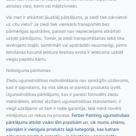
atrodas viesi, bērni vai mājdzīvnieki.
Vai man ir atkārtoti jāuzklāj pārklājums, ja ziedi tiek pārvietoti
uz citu vietu? Ja ziedi tiek vienkārši transportēti bez
pārmērīgas apstrādes, parasti nav nepieciešams atkārtoti
uzklāt pārklājumu. Tomēr, ja ziedi transportēšanas laikā tika
ievērojami bojāti, samitrināti vai apstrādāti neuzmanīgi, pirms
lietošanas tuvumā jebkura liesmas avota ir ieteicams uzklāt
vieglu papildu kārtu.
Nobeiguma pārdomas
Ziedu ugunsdrošības nodrošināšana nav sarežģīts uzdevums,
kad ir saprotams, ka viss sākas ar pareizā produkta izvēli.
Ugunsdrošības pārklājums, kas ir pareizi formulēts ziedu
materiāliem, atbilst atzītiem ugunsdrošības standartiem, ir
viegli uzklājams un tam ir reāla garantija, lielā mērā novērš
minējumus un riskus no procesa.
Ferber Painting ugunsdrošais
pārklājums atbilst visām šīm prasībām un, cik mums zināms,
joprojām ir vienīgais produkts šajā kategorijā, kas katram