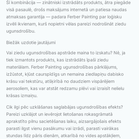
Šī kombinācija — zinātniski izstrādāts produkts, ātra piegāde
visā pasaulē, drošs maksājums internetā un patiesa naudas
atmaksas garantija — padara Ferber Painting par loģisku
izvēli ikvienam, kurš nopietni vēlas pareizi nodrošināt ziedu
ugunsdrošību.
Biežāk uzdotie jautājumi
Vai ziedu ugunsdrošības apstrāde maina to izskatu? Nē, ja
tiek izmantots produkts, kas izstrādāts īpaši ziedu
materiālam. Ferber Painting ugunsdrošības pārklājums,
izžūstot, kļūst caurspīdīgs un nemaina ziedlapiņu dabisko
krāsu vai tekstūru, atšķirībā no daudziem vispārējiem
aerosoliem, kas var atstāt redzamu plēvi vai izraisīt nelielu
krāsas izmaiņu.
Cik ilgi pēc uzklāšanas saglabājas ugunsdrošības efekts?
Pareizi uzklājot un ievērojot lietošanas rokasgrāmatā
aprakstīto pilnu sacietēšanas laiku, aizsargājošais efekts
parasti ilgst vienu pasākumu vai izrādi, parasti vairākas
stundas līdz pāris dienām, atkarībā no vides apstākļiem,