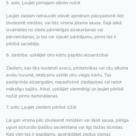
5. solis: Ļaujiet pirmajam slānim nožūt
Ļaujiet ziedam netraucēti stāvēt apmēram piecpadsmit līdz
divdesmit minūtes, vai līdz virsma jūtama sausa. Šajā laikā
izvairieties no zieda pārmērīgas aizskaršanas vai
pārvietošanas, jo tas var izjaukt pārklājumu, pirms tas ir
pilnībā sacietējis.
6. darbība: uzklājiet otro kārtu papildu aizsardzībai
Ziediem, kas tiks novietoti svecu, pirotehnikas vai citu siltuma
avotu tuvumā, ieteicams uzklāt otru vieglu kārtu. Tas
pastiprinās aizsargslāni, nepastīvinot ziedlapiņas vai radot
mākslīgu sajūtu. Atkal, uzklājiet vienmērīgi un ļaujiet pilnībā
nožūt pirms darbināšanas.
7. solis: Ļaujiet ziediem pilnībā izžūt
Lai gan virsma pēc divdesmit minūtēm var šķist sausa, pilnīga
uguni aizturošo īpašību sacietēšana var ilgt dažas stundas.
Kad vien tas ir iespējams, apstrādājiet ziedus vismaz