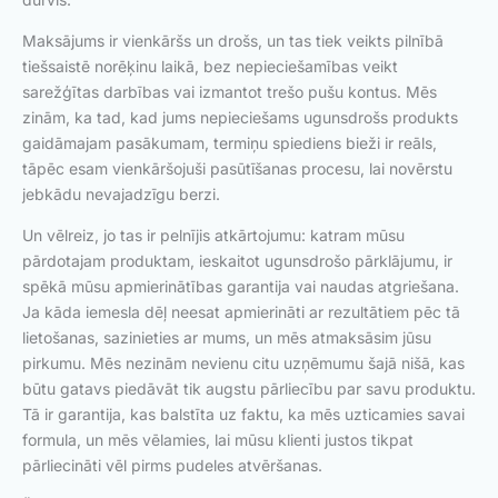
Maksājums ir vienkāršs un drošs, un tas tiek veikts pilnībā
tiešsaistē norēķinu laikā, bez nepieciešamības veikt
sarežģītas darbības vai izmantot trešo pušu kontus. Mēs
zinām, ka tad, kad jums nepieciešams ugunsdrošs produkts
gaidāmajam pasākumam, termiņu spiediens bieži ir reāls,
tāpēc esam vienkāršojuši pasūtīšanas procesu, lai novērstu
jebkādu nevajadzīgu berzi.
Un vēlreiz, jo tas ir pelnījis atkārtojumu: katram mūsu
pārdotajam produktam, ieskaitot ugunsdrošo pārklājumu, ir
spēkā mūsu apmierinātības garantija vai naudas atgriešana.
Ja kāda iemesla dēļ neesat apmierināti ar rezultātiem pēc tā
lietošanas, sazinieties ar mums, un mēs atmaksāsim jūsu
pirkumu. Mēs nezinām nevienu citu uzņēmumu šajā nišā, kas
būtu gatavs piedāvāt tik augstu pārliecību par savu produktu.
Tā ir garantija, kas balstīta uz faktu, ka mēs uzticamies savai
formula, un mēs vēlamies, lai mūsu klienti justos tikpat
pārliecināti vēl pirms pudeles atvēršanas.