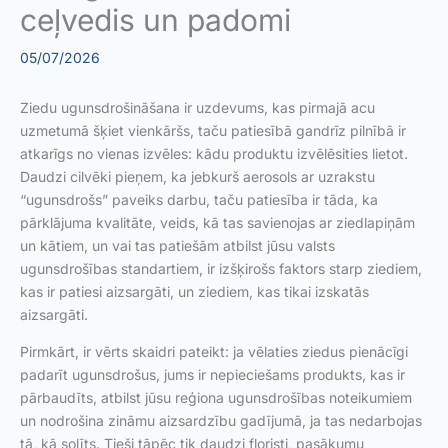
ceļvedis un padomi
05/07/2026
Ziedu ugunsdrošināšana ir uzdevums, kas pirmajā acu
uzmetumā šķiet vienkāršs, taču patiesībā gandrīz pilnībā ir
atkarīgs no vienas izvēles: kādu produktu izvēlēsities lietot.
Daudzi cilvēki pieņem, ka jebkurš aerosols ar uzrakstu
“ugunsdrošs” paveiks darbu, taču patiesība ir tāda, ka
pārklājuma kvalitāte, veids, kā tas savienojas ar ziedlapiņām
un kātiem, un vai tas patiešām atbilst jūsu valsts
ugunsdrošības standartiem, ir izšķirošs faktors starp ziediem,
kas ir patiesi aizsargāti, un ziediem, kas tikai izskatās
aizsargāti.
Pirmkārt, ir vērts skaidri pateikt: ja vēlaties ziedus pienācīgi
padarīt ugunsdrošus, jums ir nepieciešams produkts, kas ir
pārbaudīts, atbilst jūsu reģiona ugunsdrošības noteikumiem
un nodrošina zināmu aizsardzību gadījumā, ja tas nedarbojas
tā, kā solīts. Tieši tāpēc tik daudzi floristi, pasākumu