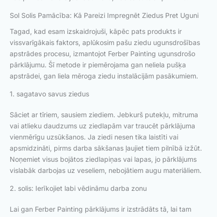
Sol Solis Pamācība: Kā Pareizi Impregnēt Ziedus Pret Uguni
Tagad, kad esam izskaidrojuši, kāpēc pats produkts ir
vissvarīgākais faktors, aplūkosim pašu ziedu ugunsdrošības
apstrādes procesu, izmantojot Ferber Painting ugunsdrošo
pārklājumu. Šī metode ir piemērojama gan neliela pušķa
apstrādei, gan liela mēroga ziedu instalācijām pasākumiem.
1. sagatavo savus ziedus
Sāciet ar tīriem, sausiem ziediem. Jebkurš putekļu, mitruma
vai atlieku daudzums uz ziedlapām var traucēt pārklājuma
vienmērīgu uzsūkšanos. Ja ziedi nesen tika laistīti vai
apsmidzināti, pirms darba sākšanas ļaujiet tiem pilnībā izžūt.
Noņemiet visus bojātos ziedlapiņas vai lapas, jo pārklājums
vislabāk darbojas uz veseliem, nebojātiem augu materiāliem.
2. solis: Ierīkojiet labi vēdināmu darba zonu
Lai gan Ferber Painting pārklājums ir izstrādāts tā, lai tam