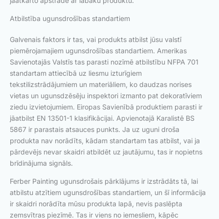
jāatkārto apstrāde ar labāku produktu.
Atbilstība ugunsdrošības standartiem
Galvenais faktors ir tas, vai produkts atbilst jūsu valstī
piemērojamajiem ugunsdrošības standartiem. Amerikas
Savienotajās Valstīs tas parasti nozīmē atbilstību NFPA 701
standartam attiecībā uz liesmu izturīgiem
tekstilizstrādājumiem un materiāliem, ko daudzas norises
vietas un ugunsdzēsēju inspektori izmanto pat dekoratīviem
ziedu izvietojumiem. Eiropas Savienībā produktiem parasti ir
jāatbilst EN 13501-1 klasifikācijai. Apvienotajā Karalistē BS
5867 ir parastais atsauces punkts. Ja uz uguni droša
produkta nav norādīts, kādam standartam tas atbilst, vai ja
pārdevējs nevar skaidri atbildēt uz jautājumu, tas ir nopietns
brīdinājuma signāls.
Ferber Painting ugunsdrošais pārklājums ir izstrādāts tā, lai
atbilstu atzītiem ugunsdrošības standartiem, un šī informācija
ir skaidri norādīta mūsu produkta lapā, nevis paslēpta
zemsvītras piezīmē. Tas ir viens no iemesliem, kāpēc