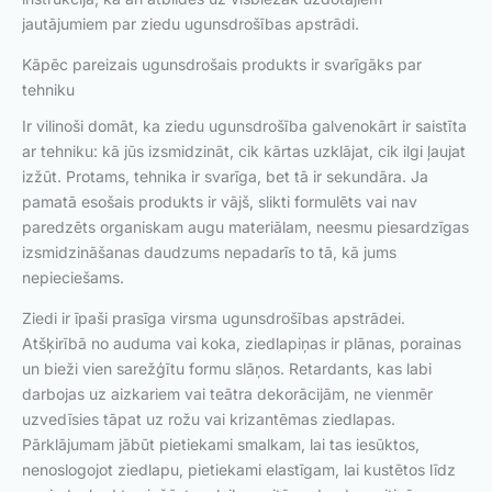
jautājumiem par ziedu ugunsdrošības apstrādi.
Kāpēc pareizais ugunsdrošais produkts ir svarīgāks par
tehniku
Ir vilinoši domāt, ka ziedu ugunsdrošība galvenokārt ir saistīta
ar tehniku: kā jūs izsmidzināt, cik kārtas uzklājat, cik ilgi ļaujat
izžūt. Protams, tehnika ir svarīga, bet tā ir sekundāra. Ja
pamatā esošais produkts ir vājš, slikti formulēts vai nav
paredzēts organiskam augu materiālam, neesmu piesardzīgas
izsmidzināšanas daudzums nepadarīs to tā, kā jums
nepieciešams.
Ziedi ir īpaši prasīga virsma ugunsdrošības apstrādei.
Atšķirībā no auduma vai koka, ziedlapiņas ir plānas, porainas
un bieži vien sarežģītu formu slāņos. Retardants, kas labi
darbojas uz aizkariem vai teātra dekorācijām, ne vienmēr
uzvedīsies tāpat uz rožu vai krizantēmas ziedlapas.
Pārklājumam jābūt pietiekami smalkam, lai tas iesūktos,
nenoslogojot ziedlapu, pietiekami elastīgam, lai kustētos līdz