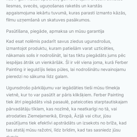
liesmas, svecēs, uguņošanas raketēs un karstās
apgaismojuma iekārtu tuvumā, kuras parasti izmanto kāzās,
filmu uzņemšanā un skatuves pasākumos.
Pasūtīšana, piegāde, apmaksa un mūsu garantija
Kad esat nolēmis padarīt savus ziedus ugunsdrošus,
izmantojot produktu, kuram patiešām varat uzticēties,
nākamais solis ir nodrošināt, lai tas tiktu piegādāts jums pēc
iespējas ātrāk un vienkāršāk. Šī ir vēl viena joma, kurā Ferber
Painting ir ieguldījis lielas pūles, lai nodrošinātu nevainojamu
pieredzi no sākuma līdz galam.
Ugunsdrošo pārklājumu var iegādāties tieši mūsu tīmekļa
vietnē, kur to var pasūtīt ar pāris klikšķiem. Ferber Painting
tiek ātri piegādāts visā pasaulē, pateicoties starptautiskajam
pārvadātāju tīklam, kas nozīmē, ka neatkarīgi no tā, vai
atrodaties Ziemeļamerikā, Eiropā, Āzijā vai citur, jūsu
pasūtījums tiek efektīvi apstrādāts un izsekots no brīža, kad
tas atstāj mūsu ražotni, līdz brīdim, kad tas sasniedz jūsu
durvis.