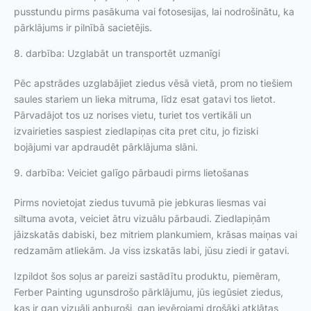
pusstundu pirms pasākuma vai fotosesijas, lai nodrošinātu, ka
pārklājums ir pilnībā sacietējis.
8. darbība: Uzglabāt un transportēt uzmanīgi
Pēc apstrādes uzglabājiet ziedus vēsā vietā, prom no tiešiem
saules stariem un lieka mitruma, līdz esat gatavi tos lietot.
Pārvadājot tos uz norises vietu, turiet tos vertikāli un
izvairieties saspiest ziedlapiņas cita pret citu, jo fiziski
bojājumi var apdraudēt pārklājuma slāni.
9. darbība: Veiciet galīgo pārbaudi pirms lietošanas
Pirms novietojat ziedus tuvumā pie jebkuras liesmas vai
siltuma avota, veiciet ātru vizuālu pārbaudi. Ziedlapiņām
jāizskatās dabiski, bez mitriem plankumiem, krāsas maiņas vai
redzamām atliekām. Ja viss izskatās labi, jūsu ziedi ir gatavi.
Izpildot šos soļus ar pareizi sastādītu produktu, piemēram,
Ferber Painting ugunsdrošo pārklājumu, jūs iegūsiet ziedus,
kas ir gan vizuāli apburoši, gan ievērojami drošāki atklātas