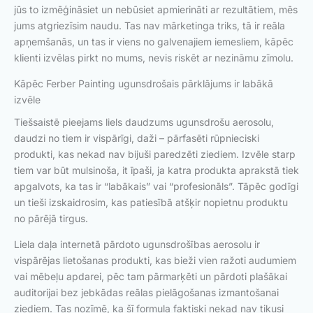
jūs to izmēģināsiet un nebūsiet apmierināti ar rezultātiem, mēs
jums atgriezīsim naudu. Tas nav mārketinga triks, tā ir reāla
apņemšanās, un tas ir viens no galvenajiem iemesliem, kāpēc
klienti izvēlas pirkt no mums, nevis riskēt ar nezināmu zīmolu.
Kāpēc Ferber Painting ugunsdrošais pārklājums ir labākā
izvēle
Tiešsaistē pieejams liels daudzums ugunsdrošu aerosolu,
daudzi no tiem ir vispārīgi, daži – pārfasēti rūpnieciski
produkti, kas nekad nav bijuši paredzēti ziediem. Izvēle starp
tiem var būt mulsinoša, it īpaši, ja katra produkta aprakstā tiek
apgalvots, ka tas ir “labākais” vai “profesionāls”. Tāpēc godīgi
un tieši izskaidrosim, kas patiesībā atšķir nopietnu produktu
no pārējā tirgus.
Liela daļa internetā pārdoto ugunsdrošības aerosolu ir
vispārējas lietošanas produkti, kas bieži vien ražoti audumiem
vai mēbeļu apdarei, pēc tam pārmarķēti un pārdoti plašākai
auditorijai bez jebkādas reālas pielāgošanas izmantošanai
ziediem. Tas nozīmē, ka šī formula faktiski nekad nav tikusi