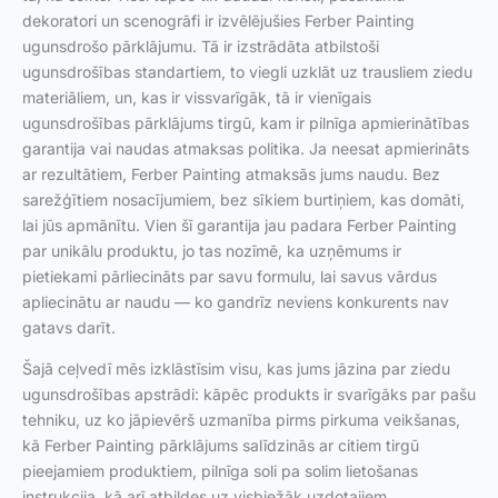
dekoratori un scenogrāfi ir izvēlējušies Ferber Painting
ugunsdrošo pārklājumu. Tā ir izstrādāta atbilstoši
ugunsdrošības standartiem, to viegli uzklāt uz trausliem ziedu
materiāliem, un, kas ir vissvarīgāk, tā ir vienīgais
ugunsdrošības pārklājums tirgū, kam ir pilnīga apmierinātības
garantija vai naudas atmaksas politika. Ja neesat apmierināts
ar rezultātiem, Ferber Painting atmaksās jums naudu. Bez
sarežģītiem nosacījumiem, bez sīkiem burtiņiem, kas domāti,
lai jūs apmānītu. Vien šī garantija jau padara Ferber Painting
par unikālu produktu, jo tas nozīmē, ka uzņēmums ir
pietiekami pārliecināts par savu formulu, lai savus vārdus
apliecinātu ar naudu — ko gandrīz neviens konkurents nav
gatavs darīt.
Šajā ceļvedī mēs izklāstīsim visu, kas jums jāzina par ziedu
ugunsdrošības apstrādi: kāpēc produkts ir svarīgāks par pašu
tehniku, uz ko jāpievērš uzmanība pirms pirkuma veikšanas,
kā Ferber Painting pārklājums salīdzinās ar citiem tirgū
pieejamiem produktiem, pilnīga soli pa solim lietošanas
instrukcija, kā arī atbildes uz visbiežāk uzdotajiem