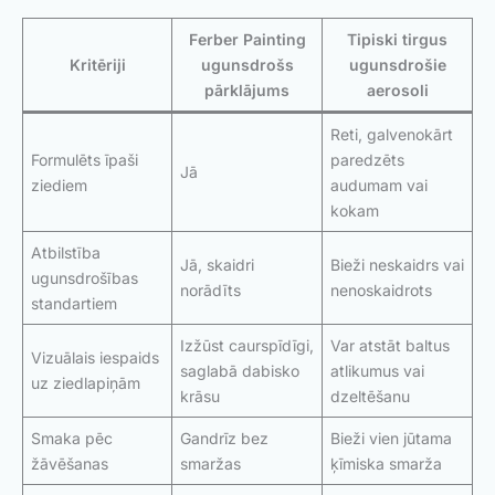
Ferber Painting
Tipiski tirgus
Kritēriji
ugunsdrošs
ugunsdrošie
pārklājums
aerosoli
Reti, galvenokārt
Formulēts īpaši
paredzēts
Jā
ziediem
audumam vai
kokam
Atbilstība
Jā, skaidri
Bieži neskaidrs vai
ugunsdrošības
norādīts
nenoskaidrots
standartiem
Izžūst caurspīdīgi,
Var atstāt baltus
Vizuālais iespaids
saglabā dabisko
atlikumus vai
uz ziedlapiņām
krāsu
dzeltēšanu
Smaka pēc
Gandrīz bez
Bieži vien jūtama
žāvēšanas
smaržas
ķīmiska smarža