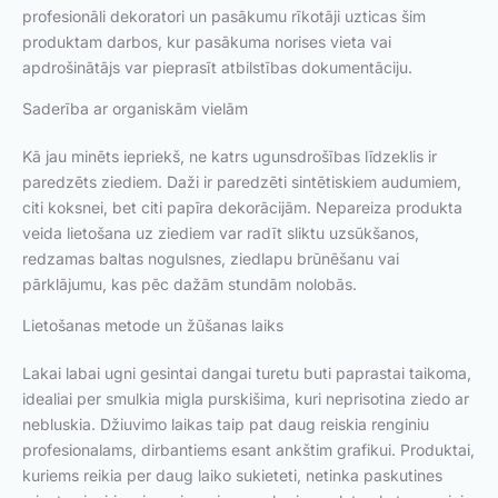
profesionāli dekoratori un pasākumu rīkotāji uzticas šim
produktam darbos, kur pasākuma norises vieta vai
apdrošinātājs var pieprasīt atbilstības dokumentāciju.
Saderība ar organiskām vielām
Kā jau minēts iepriekš, ne katrs ugunsdrošības līdzeklis ir
paredzēts ziediem. Daži ir paredzēti sintētiskiem audumiem,
citi koksnei, bet citi papīra dekorācijām. Nepareiza produkta
veida lietošana uz ziediem var radīt sliktu uzsūkšanos,
redzamas baltas nogulsnes, ziedlapu brūnēšanu vai
pārklājumu, kas pēc dažām stundām nolobās.
Lietošanas metode un žūšanas laiks
Lakai labai ugni gesintai dangai turetu buti paprastai taikoma,
idealiai per smulkia migla purskišima, kuri neprisotina ziedo ar
nebluskia. Džiuvimo laikas taip pat daug reiskia renginiu
profesionalams, dirbantiems esant ankštim grafikui. Produktai,
kuriems reikia per daug laiko sukieteti, netinka paskutines