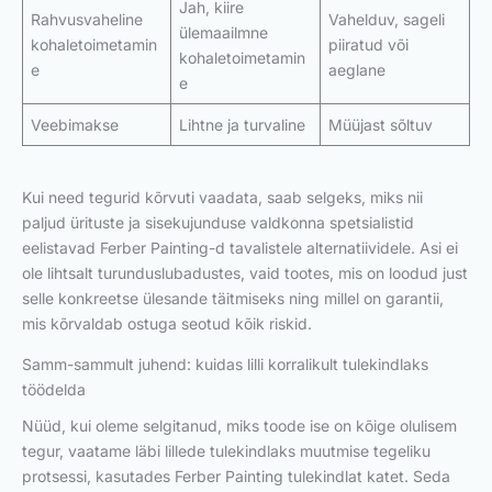
Jah, kiire
Rahvusvaheline
Vahelduv, sageli
ülemaailmne
kohaletoimetamin
piiratud või
kohaletoimetamin
e
aeglane
e
Veebimakse
Lihtne ja turvaline
Müüjast sõltuv
Kui need tegurid kõrvuti vaadata, saab selgeks, miks nii
paljud ürituste ja sisekujunduse valdkonna spetsialistid
eelistavad Ferber Painting-d tavalistele alternatiividele. Asi ei
ole lihtsalt turunduslubadustes, vaid tootes, mis on loodud just
selle konkreetse ülesande täitmiseks ning millel on garantii,
mis kõrvaldab ostuga seotud kõik riskid.
Samm-sammult juhend: kuidas lilli korralikult tulekindlaks
töödelda
Nüüd, kui oleme selgitanud, miks toode ise on kõige olulisem
tegur, vaatame läbi lillede tulekindlaks muutmise tegeliku
protsessi, kasutades Ferber Painting tulekindlat katet. Seda