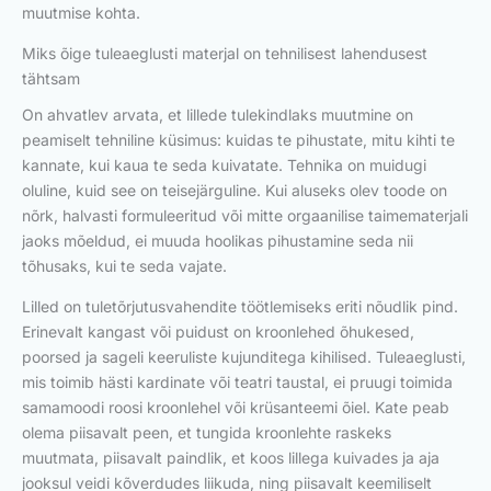
muutmise kohta.
Miks õige tuleaeglusti materjal on tehnilisest lahendusest
tähtsam
On ahvatlev arvata, et lillede tulekindlaks muutmine on
peamiselt tehniline küsimus: kuidas te pihustate, mitu kihti te
kannate, kui kaua te seda kuivatate. Tehnika on muidugi
oluline, kuid see on teisejärguline. Kui aluseks olev toode on
nõrk, halvasti formuleeritud või mitte orgaanilise taimematerjali
jaoks mõeldud, ei muuda hoolikas pihustamine seda nii
tõhusaks, kui te seda vajate.
Lilled on tuletõrjutusvahendite töötlemiseks eriti nõudlik pind.
Erinevalt kangast või puidust on kroonlehed õhukesed,
poorsed ja sageli keeruliste kujunditega kihilised. Tuleaeglusti,
mis toimib hästi kardinate või teatri taustal, ei pruugi toimida
samamoodi roosi kroonlehel või krüsanteemi õiel. Kate peab
olema piisavalt peen, et tungida kroonlehte raskeks
muutmata, piisavalt paindlik, et koos lillega kuivades ja aja
jooksul veidi kõverdudes liikuda, ning piisavalt keemiliselt