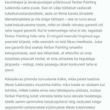
kaunistajad ja lavakujundajad pöördunud Ferber Painting
tulekindla katte poole. See on välja töötatud vastavalt
tuleohutusstandarditele, seda on lihtne kanda õrnadele
lillematerjalidele ja mis kõige tähtsam – see on turul ainus
tulekindlustuskatte toode, millel on täielik rahulolu garantii või
raha tagasi garantii. Kui te tulemustega rahul ei ole, tagastab
Ferber Painting teile raha. Ei mingeid keerulisi tingimusi ega
peeneid kirjasid, mille eesmärk on teid lõksu meelitada. Juba
see garantii üksi asetab Ferber Painting omaette
kategooriasse, sest see tähendab, et ettevõte on oma
koostises piisavalt kindel, et oma sõnadele ka tegudega
järgneda – midagi, mida peaaegu ükski konkurent teha ei
soovi.
Käesolevas juhendis tutvustame kõike, mida peate teadma
lillede tulekindlaks muutmise kohta: miks toode on olulisem kui
tehnika, millele tuleks enne ostu tähelepanu pöörata, kuidas
Ferber Painting katet võrrelda teiste turul olevate toodetega,
täielik samm-sammuline kasutusjuhend ning vastused kõige
sagedamini esitatavatele küsimustele lillede tulekindlaks