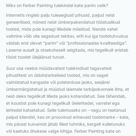
Miks on Ferber Painting tulekindel kate parim valik?
Internetis ringleb palju tuleaeglusti pihusid, paljud neist
geneerilised, mõned neist ümberpakendatud tööstuslikud
tooted, mida pole kunagi lilledele mõeldud. Nende vahel
valimine võib olla segadust tekitav, eriti kui iga tootetutvustus
väidab end olevat “parim” või “professionaalse kvaliteediga”.
Laseme ausalt ja otsekoheselt selgitada, mis tegelikult eristab
tõsist toodet ülejäänud turust.
Suur osa veebis müüdavatest tulekindlust tagavatest
pihustitest on üldotstarbelised tooted, mis on sageli
valmistatud kangaste või polsterduse jaoks, seejärel
ümbermärgistatud ja müüdud laiemale tarbijaskonnale ilma, et
neid oleks tegelikult lillede jaoks kohandatud. See tähendab,
et koostist pole kunagi tegelikult õielehtedel, varretel ega
lehtedel katsetatud. Selle tulemuseks on – nagu on teatanud
paljud kliendid, kes on proovinud erinevaid tootemarke – kate,
mis pärast kuivamist jätab lilled tuhmiks, kergelt kolletunuks
või kaetuks õhukese valge kihiga. Ferber Painting kate on