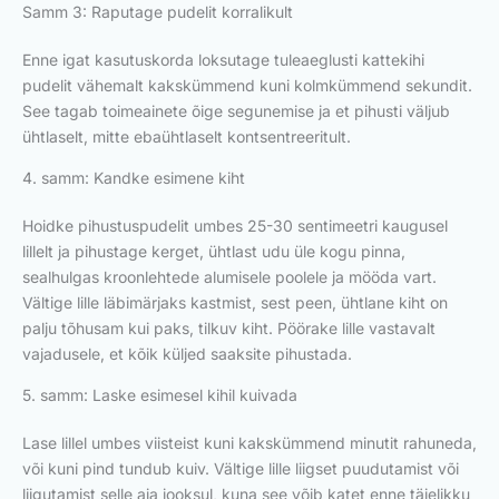
Samm 3: Raputage pudelit korralikult
Enne igat kasutuskorda loksutage tuleaeglusti kattekihi
pudelit vähemalt kakskümmend kuni kolmkümmend sekundit.
See tagab toimeainete õige segunemise ja et pihusti väljub
ühtlaselt, mitte ebaühtlaselt kontsentreeritult.
4. samm: Kandke esimene kiht
Hoidke pihustuspudelit umbes 25-30 sentimeetri kaugusel
lillelt ja pihustage kerget, ühtlast udu üle kogu pinna,
sealhulgas kroonlehtede alumisele poolele ja mööda vart.
Vältige lille läbimärjaks kastmist, sest peen, ühtlane kiht on
palju tõhusam kui paks, tilkuv kiht. Pöörake lille vastavalt
vajadusele, et kõik küljed saaksite pihustada.
5. samm: Laske esimesel kihil kuivada
Lase lillel umbes viisteist kuni kakskümmend minutit rahuneda,
või kuni pind tundub kuiv. Vältige lille liigset puudutamist või
liigutamist selle aja jooksul, kuna see võib katet enne täielikku