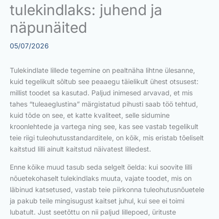
tulekindlaks: juhend ja
näpunäited
05/07/2026
Tulekindlate lillede tegemine on pealtnäha lihtne ülesanne,
kuid tegelikult sõltub see peaaegu täielikult ühest otsusest:
millist toodet sa kasutad. Paljud inimesed arvavad, et mis
tahes “tuleaeglustina” märgistatud pihusti saab töö tehtud,
kuid tõde on see, et katte kvaliteet, selle sidumine
kroonlehtede ja vartega ning see, kas see vastab tegelikult
teie riigi tuleohutusstandarditele, on kõik, mis eristab tõeliselt
kaitstud lilli ainult kaitstud näivatest lilledest.
Enne kõike muud tasub seda selgelt öelda: kui soovite lilli
nõuetekohaselt tulekindlaks muuta, vajate toodet, mis on
läbinud katsetused, vastab teie piirkonna tuleohutusnõuetele
ja pakub teile mingisugust kaitset juhul, kui see ei toimi
lubatult. Just seetõttu on nii paljud lillepoed, ürituste