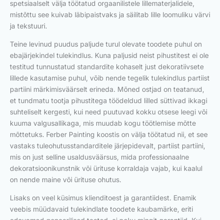
spetsiaalselt välja töötatud orgaanilistele lillematerjalidele,
mistõttu see kuivab läbipaistvaks ja säilitab lille loomuliku värvi
ja tekstuuri.
Teine levinud puudus paljude turul olevate toodete puhul on
ebajärjekindel tulekindlus. Kuna paljusid neist pihustitest ei ole
testitud tunnustatud standardite kohaselt just dekoratiivsete
lillede kasutamise puhul, võib nende tegelik tulekindlus partiist
partiini märkimisväärselt erineda. Mõned ostjad on teatanud,
et tundmatu tootja pihustitega töödeldud lilled süttivad ikkagi
suhteliselt kergesti, kui need puutuvad kokku otsese leegi või
kuuma valgusallikaga, mis muudab kogu töötlemise mõtte
mõttetuks. Ferber Painting koostis on välja töötatud nii, et see
vastaks tuleohutusstandarditele järjepidevalt, partiist partiini,
mis on just selline usaldusväärsus, mida professionaalne
dekoratsioonikunstnik või ürituse korraldaja vajab, kui kaalul
on nende maine või ürituse ohutus.
Lisaks on veel küsimus klienditoest ja garantiidest. Enamik
veebis müüdavaid tulekindlate toodete kaubamärke, eriti