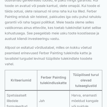
odavamad geneerilised tooted, ei paku mingit garantiid. Kui
toode on avatud või peale kantud, olete omapäi. Kui toode ei
täida ootusi, olete raisanud nii oma raha kui ka lilled. Ferber
Painting eristub siin teistest, pakkudes iga ostu puhul rahulolu
garantii või raha tagasi poliitikat. Meie teada oleme selles
valdkonnas ainus ettevõte, kes toetab tulekindlat katet sellise
kohustusega. See peegeldab meie usku toote koostisesse ja
austust kliendi investeeringu vastu.
Allpool on esitatud võrdlustabel, milles on kokku võetud
peamised erinevused Ferber Painting tulekindla katte ja
tavalistel turgudel levinud tüüpiliste tulekindlate toodete
vahel.
Tüüpilised turul
Ferber Painting
Kriteeriumid
olevad
tulekindluskatte
tuleaeglustid
Spetsiaalselt
Harva, enamasti
lilledele
Jah
mõeldud kangale
formuleeritud
või puidule