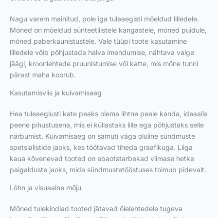
Nagu varem mainitud, pole iga tuleaegisti mõeldud lilledele.
Mõned on mõeldud sünteetilistele kangastele, mõned puidule,
mõned paberkaunistustele. Vale tüüpi toote kasutamine
lilledele võib põhjustada halva imendumise, nähtava valge
jäägi, kroonlehtede pruunistumise või katte, mis mõne tunni
pärast maha koorub.
Kasutamisviis ja kuivamisaeg
Hea tuleaeglusti kate peaks olema lihtne peale kanda, ideaalis
peene pihustusena, mis ei küllastaks lille ega põhjustaks selle
närbumist. Kuivamisaeg on samuti väga oluline sündmuste
spetsialistide jaoks, kes töötavad tiheda graafikuga. Liiga
kaua kõvenevad tooted on ebaotstarbekad viimase hetke
paigalduste jaoks, mida sündmustetööstuses toimub pidevalt.
Lõhn ja visuaalne mõju
Mõned tulekindlad tooted jätavad õielehtedele tugeva