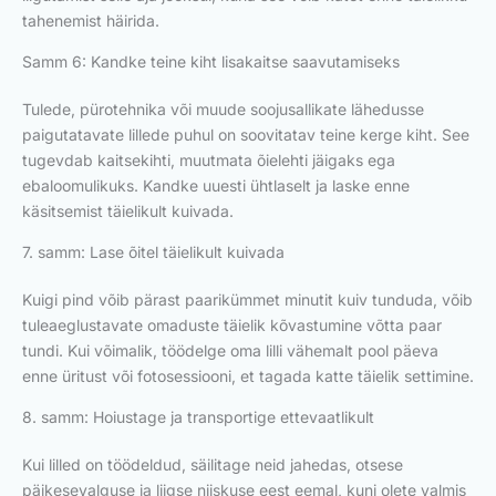
tahenemist häirida.
Samm 6: Kandke teine kiht lisakaitse saavutamiseks
Tulede, pürotehnika või muude soojusallikate lähedusse
paigutatavate lillede puhul on soovitatav teine kerge kiht. See
tugevdab kaitsekihti, muutmata õielehti jäigaks ega
ebaloomulikuks. Kandke uuesti ühtlaselt ja laske enne
käsitsemist täielikult kuivada.
7. samm: Lase õitel täielikult kuivada
Kuigi pind võib pärast paarikümmet minutit kuiv tunduda, võib
tuleaeglustavate omaduste täielik kõvastumine võtta paar
tundi. Kui võimalik, töödelge oma lilli vähemalt pool päeva
enne üritust või fotosessiooni, et tagada katte täielik settimine.
8. samm: Hoiustage ja transportige ettevaatlikult
Kui lilled on töödeldud, säilitage neid jahedas, otsese
päikesevalguse ja liigse niiskuse eest eemal, kuni olete valmis