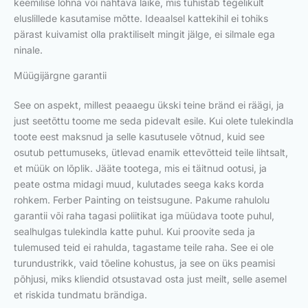
keemilise lõhna või nähtava läike, mis tühistab tegelikult
eluslillede kasutamise mõtte. Ideaalsel kattekihil ei tohiks
pärast kuivamist olla praktiliselt mingit jälge, ei silmale ega
ninale.
Müügijärgne garantii
See on aspekt, millest peaaegu ükski teine bränd ei räägi, ja
just seetõttu toome me seda pidevalt esile. Kui olete tulekindla
toote eest maksnud ja selle kasutusele võtnud, kuid see
osutub pettumuseks, ütlevad enamik ettevõtteid teile lihtsalt,
et müük on lõplik. Jääte tootega, mis ei täitnud ootusi, ja
peate ostma midagi muud, kulutades seega kaks korda
rohkem. Ferber Painting on teistsugune. Pakume rahulolu
garantii või raha tagasi poliitikat iga müüdava toote puhul,
sealhulgas tulekindla katte puhul. Kui proovite seda ja
tulemused teid ei rahulda, tagastame teile raha. See ei ole
turundustrikk, vaid tõeline kohustus, ja see on üks peamisi
põhjusi, miks kliendid otsustavad osta just meilt, selle asemel
et riskida tundmatu brändiga.