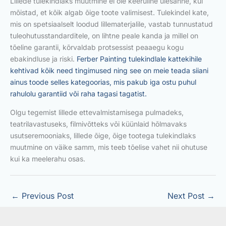
Lillede tulekindlaks muutmine ei ole keeruline ülesanne, kui
mõistad, et kõik algab õige toote valimisest. Tulekindel kate,
mis on spetsiaalselt loodud lillematerjalile, vastab tunnustatud
tuleohutusstandarditele, on lihtne peale kanda ja millel on
tõeline garantii, kõrvaldab protsessist peaaegu kogu
ebakindluse ja riski.
Ferber Painting tulekindlale kattekihile
kehtivad kõik need tingimused ning see on meie teada siiani
ainus toode selles kategoorias, mis pakub iga ostu puhul
rahulolu garantiid või raha tagasi tagatist.
Olgu tegemist lillede ettevalmistamisega pulmadeks,
teatrilavastuseks, filmivõtteks või küünlaid hõlmavaks
usutseremooniaks, lillede õige, õige tootega tulekindlaks
muutmine on väike samm, mis teeb tõelise vahet nii ohutuse
kui ka meelerahu osas.
←
Previous Post
Next Post
→