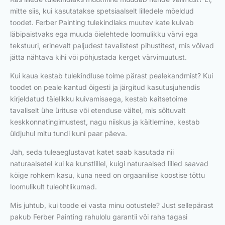
mitte siis, kui kasutatakse spetsiaalselt lilledele mõeldud
toodet. Ferber Painting tulekindlaks muutev kate kuivab
läbipaistvaks ega muuda õielehtede loomulikku värvi ega
tekstuuri, erinevalt paljudest tavalistest pihustitest, mis võivad
jätta nähtava kihi või põhjustada kerget värvimuutust.
Kui kaua kestab tulekindluse toime pärast pealekandmist? Kui
toodet on peale kantud õigesti ja järgitud kasutusjuhendis
kirjeldatud täielikku kuivamisaega, kestab kaitsetoime
tavaliselt ühe ürituse või etenduse vältel, mis sõltuvalt
keskkonnatingimustest, nagu niiskus ja käitlemine, kestab
üldjuhul mitu tundi kuni paar päeva.
Jah, seda tuleaeglustavat katet saab kasutada nii
naturaalsetel kui ka kunstlillel, kuigi naturaalsed lilled saavad
kõige rohkem kasu, kuna need on orgaanilise koostise tõttu
loomulikult tuleohtlikumad.
Mis juhtub, kui toode ei vasta minu ootustele? Just sellepärast
pakub Ferber Painting rahulolu garantii või raha tagasi