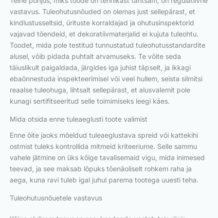
Teine põhjus, miks toode on tehnikast tähtsam, on regulatiivne
vastavus. Tuleohutusnõuded on olemas just sellepärast, et
kindlustusseltsid, ürituste korraldajad ja ohutusinspektorid
vajavad tõendeid, et dekoratiivmaterjalid ei kujuta tuleohtu.
Toodet, mida pole testitud tunnustatud tuleohutusstandardite
alusel, võib pidada puhtalt arvamuseks. Te võite seda
täiuslikult paigaldada, järgides iga juhist täpselt, ja ikkagi
ebaõnnestuda inspekteerimisel või veel hullem, seista silmitsi
reaalse tuleohuga, lihtsalt sellepärast, et alusvalemit pole
kunagi sertifitseeritud selle toimimiseks leegi käes.
Mida otsida enne tuleaeglusti toote valimist
Enne õite jaoks mõeldud tuleaeglustava spreid või kattekihi
ostmist tuleks kontrollida mitmeid kriteeriume. Selle sammu
vahele jätmine on üks kõige tavalisemaid vigu, mida inimesed
teevad, ja see maksab lõpuks tõenäoliselt rohkem raha ja
aega, kuna ravi tuleb igal juhul parema tootega uuesti teha.
Tuleohutusnõuetele vastavus