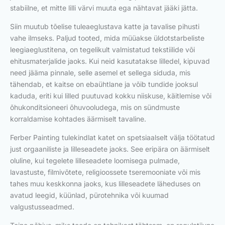
stabiilne, et mitte lilli värvi muuta ega nähtavat jääki jätta.
Siin muutub tõelise tuleaeglustava katte ja tavalise pihusti
vahe ilmseks. Paljud tooted, mida müüakse üldotstarbeliste
leegiaeglustitena, on tegelikult valmistatud tekstiilide või
ehitusmaterjalide jaoks. Kui neid kasutatakse lilledel, kipuvad
need jääma pinnale, selle asemel et sellega siduda, mis
tähendab, et kaitse on ebaühtlane ja võib tundide jooksul
kaduda, eriti kui lilled puutuvad kokku niiskuse, käitlemise või
õhukonditsioneeri õhuvooludega, mis on sündmuste
korraldamise kohtades äärmiselt tavaline.
Ferber Painting tulekindlat katet on spetsiaalselt välja töötatud
just orgaaniliste ja lilleseadete jaoks. See eripära on äärmiselt
oluline, kui tegelete lilleseadete loomisega pulmade,
lavastuste, filmivõtete, religioossete tseremooniate või mis
tahes muu keskkonna jaoks, kus lilleseadete läheduses on
avatud leegid, küünlad, pürotehnika või kuumad
valgustusseadmed.