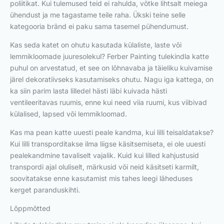
poliitikat. Kui tulemused teid ei rahulda, võtke lihtsalt meiega
ühendust ja me tagastame teile raha. Ükski teine selle
kategooria bränd ei paku sama tasemel pühendumust.
Kas seda katet on ohutu kasutada külaliste, laste või
lemmikloomade juuresolekul? Ferber Painting tulekindla katte
puhul on arvestatud, et see on lõhnavaba ja täieliku kuivamise
järel dekoratiivseks kasutamiseks ohutu. Nagu iga kattega, on
ka siin parim lasta lilledel hästi läbi kuivada hästi
ventileeritavas ruumis, enne kui need viia ruumi, kus viibivad
külalised, lapsed või lemmikloomad.
Kas ma pean katte uuesti peale kandma, kui lilli teisaldatakse?
Kui lilli transporditakse ilma liigse käsitsemiseta, ei ole uuesti
pealekandmine tavaliselt vajalik. Kuid kui lilled kahjustusid
transpordi ajal oluliselt, märkusid või neid käsitseti karmilt,
soovitatakse enne kasutamist mis tahes leegi läheduses
kerget paranduskihti.
Lõppmõtted