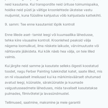
neid kasutama. Kui transpordite neid ürituse toimumispaika,
hoidke neid püsti ja vältige kroonlehtede üksteise vastu
muljumist, kuna füüsiline kahjustus võib kahjustada kattekihti.
9. samm: Tee enne kasutamist lõplik kontroll
Enne lillede aset- tamist leegi või kuumaallika lähedusse,
tehke kiire visuaalne kontroll. Kroonlehed peaksid välja
nägema loomulikud, ilma niiskete laikude, värvimuutuste või
nähtavate jääkideta. Kui kõik näeb hea välja, on teie lilled
valmis.
Kui järgite neid samme ja kasutate selleks õigesti koostatud
toodet, nagu Ferber Painting tulekindlat katet, saate lilled, mis
on nii visuaalselt imeilusad kui ka märkimisväärselt ohutumad
avatud leegi, küünalde, säraküünalde ja kuumade
valgustusseadmete läheduses, mida tavaliselt kasutatakse
pulmades, filmivõtetel ja lavasündmustel.
Tellimused, saatmine, maksmine ja meie garantii