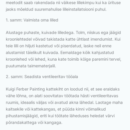
meetodit saab rakendada nii väikese lillekimpu kui ka ürituse
jaoks mõeldud suuremahulise lilleinstallatsiooni puhul.
1. samm: Valmista oma lilled
Alustage puhaste, kuivade lilledega. Tolm, niiskus ega jäägid
kroonlehtedel võivad takistada katte ühtlast imendumist. Kui
teie lilli on hiljuti kastetud või piserdatud, laske neil enne
alustamist täielikult kuivada. Eemaldage kõik kahjustatud
kroonlehed või lehed, kuna kate toimib kõige paremini tervel,
puutumata taimematerjalil.
2. samm: Seadista ventileeritav tööala
Kuigi Ferber Painting kattekiht on loodud nii, et see eraldaks
vähe lõhna, on alati soovitatav töötada hästi ventileeritavas
ruumis, ideaalis väljas või avatud akna lähedal. Laotage maha
kaitsekile või kattekangas, et püüda kinni võimalikud
pihustamisjäägid, eriti kui töötate läheduses heledat värvi
põrandakattega või kangaga.