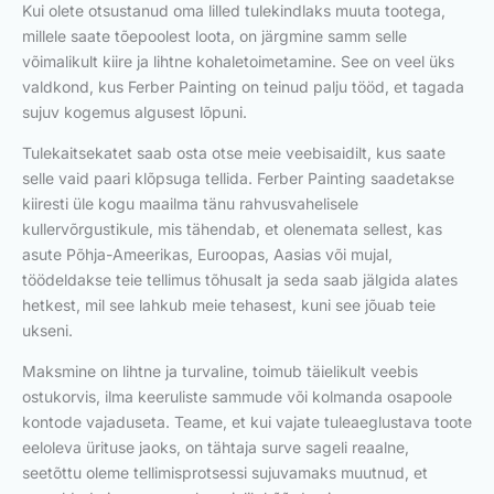
Kui olete otsustanud oma lilled tulekindlaks muuta tootega,
millele saate tõepoolest loota, on järgmine samm selle
võimalikult kiire ja lihtne kohaletoimetamine. See on veel üks
valdkond, kus Ferber Painting on teinud palju tööd, et tagada
sujuv kogemus algusest lõpuni.
Tulekaitsekatet saab osta otse meie veebisaidilt, kus saate
selle vaid paari klõpsuga tellida. Ferber Painting saadetakse
kiiresti üle kogu maailma tänu rahvusvahelisele
kullervõrgustikule, mis tähendab, et olenemata sellest, kas
asute Põhja-Ameerikas, Euroopas, Aasias või mujal,
töödeldakse teie tellimus tõhusalt ja seda saab jälgida alates
hetkest, mil see lahkub meie tehasest, kuni see jõuab teie
ukseni.
Maksmine on lihtne ja turvaline, toimub täielikult veebis
ostukorvis, ilma keeruliste sammude või kolmanda osapoole
kontode vajaduseta. Teame, et kui vajate tuleaeglustava toote
eeloleva ürituse jaoks, on tähtaja surve sageli reaalne,
seetõttu oleme tellimisprotsessi sujuvamaks muutnud, et