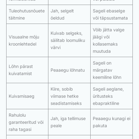
Tuleohutusnõuete
Jah, selgelt
Sageli ebaselge
täitmine
öeldud
või täpsustamata
Võib jätta valge
Kuivab selgeks,
Visuaalne mõju
jäägi või
säilitab loomuliku
kroonlehtedel
kollasemaks
värvi
muutuda
Sageli on
Lõhn pärast
Peaaegu lõhnatu
märgatav
kuivatamist
keemiline lõhn
Kiire, sobib
Sageli aeglane,
Kuivamisaeg
viimase hetke
üritusteks
seadistamiseks
ebapraktiline
Rahulolu
Jah, iga tellimuse
Peaaegu kunagi ei
garanteeritud või
peale
pakuta
raha tagasi