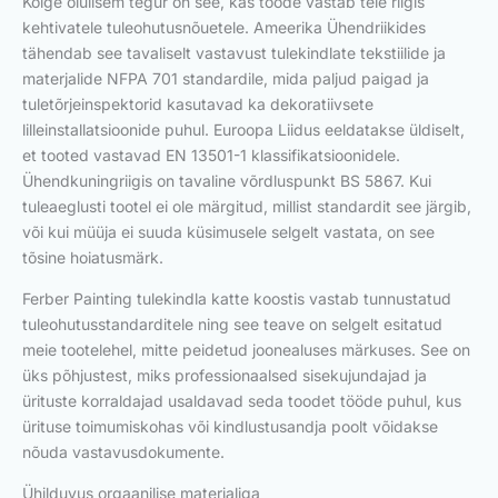
Kõige olulisem tegur on see, kas toode vastab teie riigis
kehtivatele tuleohutusnõuetele. Ameerika Ühendriikides
tähendab see tavaliselt vastavust tulekindlate tekstiilide ja
materjalide NFPA 701 standardile, mida paljud paigad ja
tuletõrjeinspektorid kasutavad ka dekoratiivsete
lilleinstallatsioonide puhul. Euroopa Liidus eeldatakse üldiselt,
et tooted vastavad EN 13501-1 klassifikatsioonidele.
Ühendkuningriigis on tavaline võrdluspunkt BS 5867. Kui
tuleaeglusti tootel ei ole märgitud, millist standardit see järgib,
või kui müüja ei suuda küsimusele selgelt vastata, on see
tõsine hoiatusmärk.
Ferber Painting tulekindla katte koostis vastab tunnustatud
tuleohutusstandarditele ning see teave on selgelt esitatud
meie tootelehel, mitte peidetud joonealuses märkuses. See on
üks põhjustest, miks professionaalsed sisekujundajad ja
ürituste korraldajad usaldavad seda toodet tööde puhul, kus
ürituse toimumiskohas või kindlustusandja poolt võidakse
nõuda vastavusdokumente.
Ühilduvus orgaanilise materjaliga