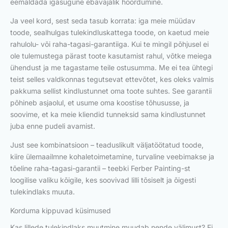
eemaldada igasugune ebavajalik hõõrdumine.
Ja veel kord, sest seda tasub korrata: iga meie müüdav
toode, sealhulgas tulekindluskattega toode, on kaetud meie
rahulolu- või raha-tagasi-garantiiga. Kui te mingil põhjusel ei
ole tulemustega pärast toote kasutamist rahul, võtke meiega
ühendust ja me tagastame teile ostusumma. Me ei tea ühtegi
teist selles valdkonnas tegutsevat ettevõtet, kes oleks valmis
pakkuma sellist kindlustunnet oma toote suhtes. See garantii
põhineb asjaolul, et usume oma koostise tõhususse, ja
soovime, et ka meie kliendid tunneksid sama kindlustunnet
juba enne pudeli avamist.
Just see kombinatsioon – teaduslikult väljatöötatud toode,
kiire ülemaailmne kohaletoimetamine, turvaline veebimakse ja
tõeline raha-tagasi-garantii – teebki Ferber Painting-st
loogilise valiku kõigile, kes soovivad lilli tõsiselt ja õigesti
tulekindlaks muuta.
Korduma kippuvad küsimused
Kas lillede tulekindlaks muutmine muudab nende välimust? Ei,