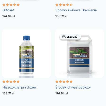
Oceniono
Oceniono
Glifosat
Spoiwo żwirowe i kamienia
4.96
4.57
na 5
na 5
174.64
zł
158.71
zł
Wyprzedaż!
Wyprzedaż!
Oceniono
Oceniono
Niszczyciel pni drzew
Środek chwastobójczy
5.00
4.73
na 5
na 5
158.71
zł
174.64
zł