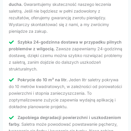
ducha.
Gwarantujemy skuteczność naszego leczenia
saletrą. Jeśli nie będziesz w pełni zadowolony z
rezultatów, oferujemy gwarancję zwrotu pieniędzy.
Wystarczy skontaktować się z nami, a my zwrócimy
pieniądze za zakup.
Szybka 24-godzinna dostawa w przypadku pilnych
problemów z wilgocią.
Zawsze zapewniamy 24-godzinną
dostawę, dzięki czemu można szybko rozwiązać problemy
z saletrą, zanim dojdzie do dalszych uszkodzeń
strukturalnych.
Pokrycie do 10 m² na litr.
Jeden litr saletry pokrywa
do 10 metrów kwadratowych, w zależności od porowatości
powierzchni i stopnia zanieczyszczenia. To
zoptymalizowane zużycie zapewnia wydajną aplikację i
dokładne planowanie projektu.
Zapobiega degradacji powierzchni i uszkodzeniom
farby.
Saletra może powodować powstawanie pęcherzy,
łuszczenie się farby i kruszenie się tynku. Nasz zabieg