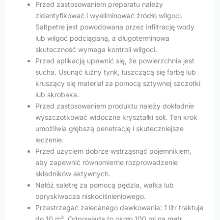
Przed zastosowaniem preparatu należy
zidentyfikować i wyeliminować źródło wilgoci.
Saltpetre jest powodowana przez infiltrację wody
lub wilgoć podciąganą, a długoterminowa
skuteczność wymaga kontroli wilgoci.
Przed aplikacją upewnić się, że powierzchnia jest
sucha. Usunąć luźny tynk, łuszczącą się farbę lub
kruszący się materiał za pomocą sztywnej szczotki
lub skrobaka.
Przed zastosowaniem produktu należy dokładnie
wyszczotkować widoczne kryształki soli. Ten krok
umożliwia głębszą penetrację i skuteczniejsze
leczenie.
Przed użyciem dobrze wstrząsnąć pojemnikiem,
aby zapewnić równomierne rozprowadzenie
składników aktywnych.
Nałóż saletrę za pomocą pędzla, wałka lub
opryskiwacza niskociśnieniowego.
Przestrzegać zalecanego dawkowania: 1 litr traktuje
do 10 m². Odpowiada to około 100 ml na metr