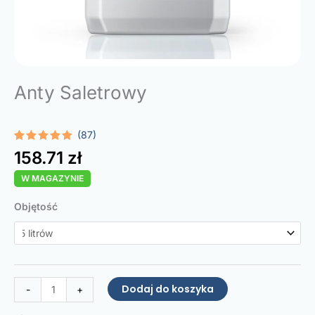
Anty Saletrowy
(87)
Oceniony
87
158.71
zł
4.87
na 5
na
W MAGAZYNIE
podstawie
ocen
klientów
ilość
Objętość
Saltpetre
Treatment
Dodaj do koszyka
-
+