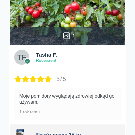
1
Tasha F.
Recenzent
5/5
Moje pomidory wyglądają zdrowiej odkąd go
używam.
1 rok temu
Nawóz guano 25 kg