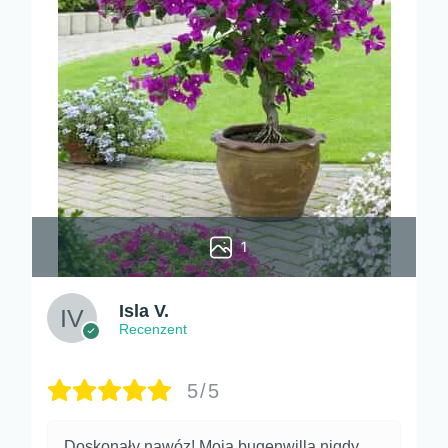
1
Isla V.
Recenzent
5/5
Doskonały nawóz! Moja bugenwilla nigdy