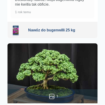
nie kwitła tak obficie.
1 rok temu
Nawóz do bugenwilli 25 kg
1