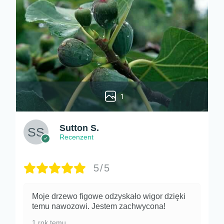
1
Sutton S.
Recenzent
5/5
Moje drzewo figowe odzyskało wigor dzięki
temu nawozowi. Jestem zachwycona!
1 rok temu