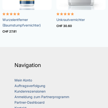
Bewertet
Bewertet
Wurzelentferner
Unkrautvernichter
mit
mit
5.00
4.73
(Baumstumpfvernichter)
CHF
30.60
von 5
von 5
CHF
27.81
Navigation
Mein Konto
Auftragsverfolgung
Kundenrezensionen
Anmeldung zum Partnerprogramm
Partner-Dashboard
Kontakt