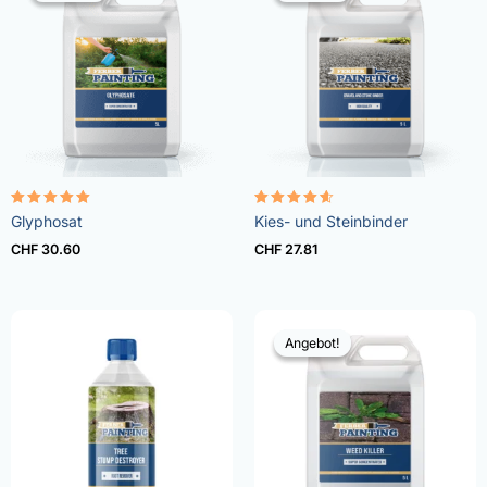
Bewertet
Bewertet
Glyphosat
Kies- und Steinbinder
mit
mit
4.96
4.57
CHF
30.60
CHF
27.81
von 5
von 5
Angebot!
Angebot!