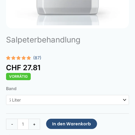
Salpeterbehandlung
(87)
Bewertet
87
CHF
27.81
mit
4.87
von 5,
VORRÄTIG
basierend
auf
Kundenbewertungen
Saltpetre
Band
Treatment
Menge
In den Warenkorb
-
+