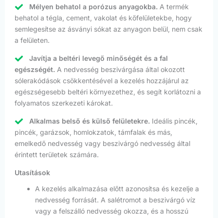
Mélyen behatol a porózus anyagokba.
A termék
behatol a tégla, cement, vakolat és kőfelületekbe, hogy
semlegesítse az ásványi sókat az anyagon belül, nem csak
a felületen.
Javítja a beltéri levegő minőségét és a fal
egészségét.
A nedvesség beszivárgása által okozott
sólerakódások csökkentésével a kezelés hozzájárul az
egészségesebb beltéri környezethez, és segít korlátozni a
folyamatos szerkezeti károkat.
Alkalmas belső és külső felületekre.
Ideális pincék,
pincék, garázsok, homlokzatok, támfalak és más,
emelkedő nedvesség vagy beszivárgó nedvesség által
érintett területek számára.
Utasítások
A kezelés alkalmazása előtt azonosítsa és kezelje a
nedvesség forrását. A salétromot a beszivárgó víz
vagy a felszálló nedvesség okozza, és a hosszú