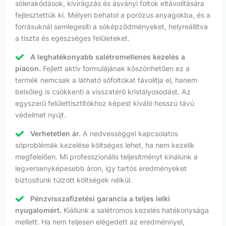
sólerakódások, kivirágzás és ásványi foltok eltávolítására
fejlesztettük ki. Mélyen behatol a porózus anyagokba, és a
forrásuknál semlegesíti a sóképződményeket, helyreállítva
a tiszta és egészséges felületeket.
A leghatékonyabb salétromellenes kezelés a
piacon.
Fejlett aktív formulájának köszönhetően ez a
termék nemcsak a látható sófoltokat távolítja el, hanem
belsőleg is csökkenti a visszatérő kristályosodást. Az
egyszerű felülettisztítókhoz képest kiváló hosszú távú
védelmet nyújt.
Verhetetlen ár.
A nedvességgel kapcsolatos
sóproblémák kezelése költséges lehet, ha nem kezelik
megfelelően. Mi professzionális teljesítményt kínálunk a
legversenyképesebb áron, így tartós eredményeket
biztosítunk túlzott költségek nélkül.
Pénzvisszafizetési garancia a teljes lelki
nyugalomért.
Kiállunk a salétromos kezelés hatékonysága
mellett. Ha nem teljesen elégedett az eredménnyel,