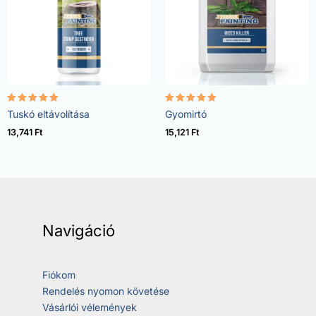
Értékelés:
Értékelés:
Tuskó eltávolítása
Gyomirtó
5.00
4.73
/ 5
/ 5
13,741
Ft
15,121
Ft
Navigáció
Fiókom
Rendelés nyomon követése
Vásárlói vélemények