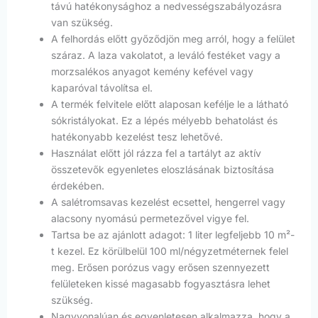
távú hatékonysághoz a nedvességszabályozásra
van szükség.
A felhordás előtt győződjön meg arról, hogy a felület
száraz. A laza vakolatot, a leváló festéket vagy a
morzsalékos anyagot kemény kefével vagy
kaparóval távolítsa el.
A termék felvitele előtt alaposan kefélje le a látható
sókristályokat. Ez a lépés mélyebb behatolást és
hatékonyabb kezelést tesz lehetővé.
Használat előtt jól rázza fel a tartályt az aktív
összetevők egyenletes eloszlásának biztosítása
érdekében.
A salétromsavas kezelést ecsettel, hengerrel vagy
alacsony nyomású permetezővel vigye fel.
Tartsa be az ajánlott adagot: 1 liter legfeljebb 10 m²-
t kezel. Ez körülbelül 100 ml/négyzetméternek felel
meg. Erősen porózus vagy erősen szennyezett
felületeken kissé magasabb fogyasztásra lehet
szükség.
Nagyvonalúan és egyenletesen alkalmazza, hogy a