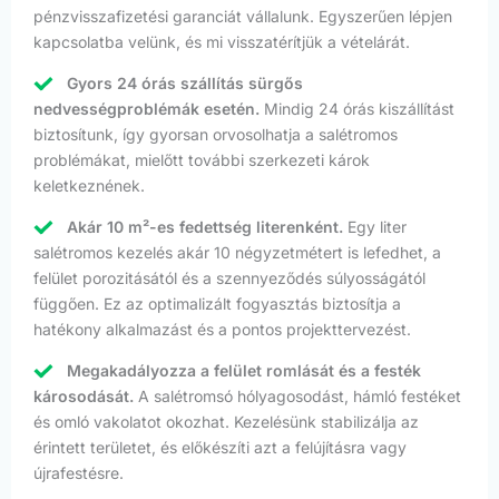
pénzvisszafizetési garanciát vállalunk. Egyszerűen lépjen
kapcsolatba velünk, és mi visszatérítjük a vételárát.
Gyors 24 órás szállítás sürgős
nedvességproblémák esetén.
Mindig 24 órás kiszállítást
biztosítunk, így gyorsan orvosolhatja a salétromos
problémákat, mielőtt további szerkezeti károk
keletkeznének.
Akár 10 m²-es fedettség literenként.
Egy liter
salétromos kezelés akár 10 négyzetmétert is lefedhet, a
felület porozitásától és a szennyeződés súlyosságától
függően. Ez az optimalizált fogyasztás biztosítja a
hatékony alkalmazást és a pontos projekttervezést.
Megakadályozza a felület romlását és a festék
károsodását.
A salétromsó hólyagosodást, hámló festéket
és omló vakolatot okozhat. Kezelésünk stabilizálja az
érintett területet, és előkészíti azt a felújításra vagy
újrafestésre.