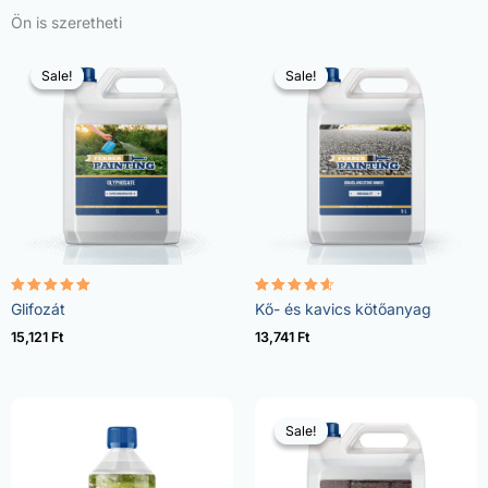
Ön is szeretheti
Sale!
Sale!
Sale!
Sale!
Értékelés:
Értékelés:
Glifozát
Kő- és kavics kötőanyag
4.96
4.57
/ 5
/ 5
15,121
Ft
13,741
Ft
Sale!
Sale!