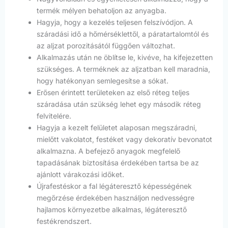
termék mélyen behatoljon az anyagba.
Hagyja, hogy a kezelés teljesen felszívódjon. A
száradási idő a hőmérséklettől, a páratartalomtól és
az aljzat porozitásától függően változhat.
Alkalmazás után ne öblítse le, kivéve, ha kifejezetten
szükséges. A terméknek az aljzatban kell maradnia,
hogy hatékonyan semlegesítse a sókat.
Erősen érintett területeken az első réteg teljes
száradása után szükség lehet egy második réteg
felvitelére.
Hagyja a kezelt felületet alaposan megszáradni,
mielőtt vakolatot, festéket vagy dekoratív bevonatot
alkalmazna. A befejező anyagok megfelelő
tapadásának biztosítása érdekében tartsa be az
ajánlott várakozási időket.
Újrafestéskor a fal légáteresztő képességének
megőrzése érdekében használjon nedvességre
hajlamos környezetbe alkalmas, légáteresztő
festékrendszert.