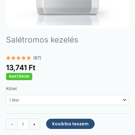
Salétromos kezelés
(87)
Értékelés
87
13,741
Ft
4.87
az 5-
ből,
RAKTÁRON
értékelés
alapján
Saltpetre
Kötet
Treatment
mennyiség
Kosárba teszem
-
+