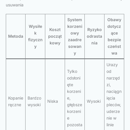
usuwania
System
Obawy
Wysiłe
korzeni
dotycz
Koszt
Ryzyko
k
owy
ące
Metoda
począt
odrasta
fizyczn
zaadre
bezpie
kowy
nia
y
sowan
czeńst
y
wa
Urazy
Tylko
od
odsłoni
narzęd
ęte
zi,
korzeni
naciągn
Kopanie
Bardzo
e,
ięcia
Niska
Wysoki
ręczne
wysoki
głębsze
pleców,
korzeni
uderze
e
nie w
pozosta
linie