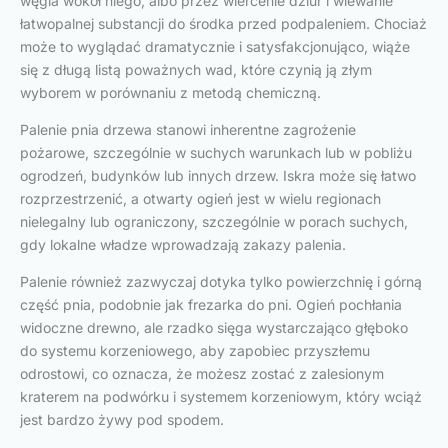
węgla wokół niego, albo przez wiercenie dziur i wlewanie
łatwopalnej substancji do środka przed podpaleniem. Chociaż
może to wyglądać dramatycznie i satysfakcjonująco, wiąże
się z długą listą poważnych wad, które czynią ją złym
wyborem w porównaniu z metodą chemiczną.
Palenie pnia drzewa stanowi inherentne zagrożenie
pożarowe, szczególnie w suchych warunkach lub w pobliżu
ogrodzeń, budynków lub innych drzew. Iskra może się łatwo
rozprzestrzenić, a otwarty ogień jest w wielu regionach
nielegalny lub ograniczony, szczególnie w porach suchych,
gdy lokalne władze wprowadzają zakazy palenia.
Palenie również zazwyczaj dotyka tylko powierzchnię i górną
część pnia, podobnie jak frezarka do pni. Ogień pochłania
widoczne drewno, ale rzadko sięga wystarczająco głęboko
do systemu korzeniowego, aby zapobiec przyszłemu
odrostowi, co oznacza, że możesz zostać z zalesionym
kraterem na podwórku i systemem korzeniowym, który wciąż
jest bardzo żywy pod spodem.