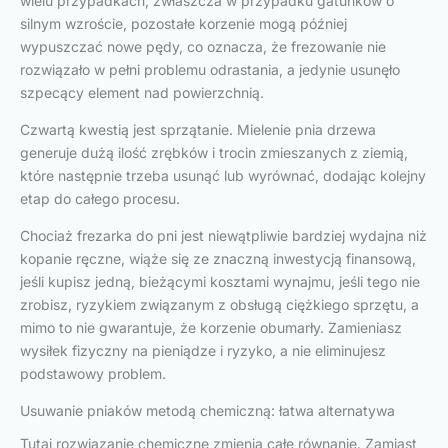
wielu przypadkach, zwłaszcza w przypadku gatunków o
silnym wzroście, pozostałe korzenie mogą później
wypuszczać nowe pędy, co oznacza, że frezowanie nie
rozwiązało w pełni problemu odrastania, a jedynie usunęło
szpecący element nad powierzchnią.
Czwartą kwestią jest sprzątanie. Mielenie pnia drzewa
generuje dużą ilość zrębków i trocin zmieszanych z ziemią,
które następnie trzeba usunąć lub wyrównać, dodając kolejny
etap do całego procesu.
Chociaż frezarka do pni jest niewątpliwie bardziej wydajna niż
kopanie ręczne, wiąże się ze znaczną inwestycją finansową,
jeśli kupisz jedną, bieżącymi kosztami wynajmu, jeśli tego nie
zrobisz, ryzykiem związanym z obsługą ciężkiego sprzętu, a
mimo to nie gwarantuje, że korzenie obumarły. Zamieniasz
wysiłek fizyczny na pieniądze i ryzyko, a nie eliminujesz
podstawowy problem.
Usuwanie pniaków metodą chemiczną: łatwa alternatywa
Tutaj rozwiązanie chemiczne zmienia całe równanie. Zamiast