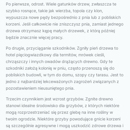
Po pierwsze, odrost. Wiele gatunków drzew, zwłaszcza te
szybko rosnące, takie jak wierzba, topola czy klon,
wypuszcza nowe pędy bezpośrednio z pnia lub z pobliskich
korzeni. Jeśli całkowicie nie zniszczysz pnia, zamiast jednego
drzewa otrzymasz kępę małych drzewek, z którą później
będzie znacznie więcej pracy.
Po drugie, przyciąganie szkodników. Zgniły pień drzewa to
hotel pięciogwiazdkowy dla termitów, mrówek cieśli,
chrząszczy i innych owadów drążących drewno. Gdy te
szkodniki założą kolonię w pniu, często przenoszą się do
pobliskich budowli, w tym do domu, szopy czy tarasu. Jest to
jedno z najbardziej lekceważonych zagrożeń związanych z
pozostawieniem nieusuniętego pnia.
Trzecim czynnikiem jest wzrost grzybów. Zgnite drewno
stanowi idealne środowisko dla grzybów, z których niektóre
mogą rozprzestrzeniać się przez glebę na inne rośliny w
twoim ogrodzie. Niektóre grzyby powodujące gnicie korzeni
są szczególnie agresywne i mogą uszkodzić zdrowe drzewa i