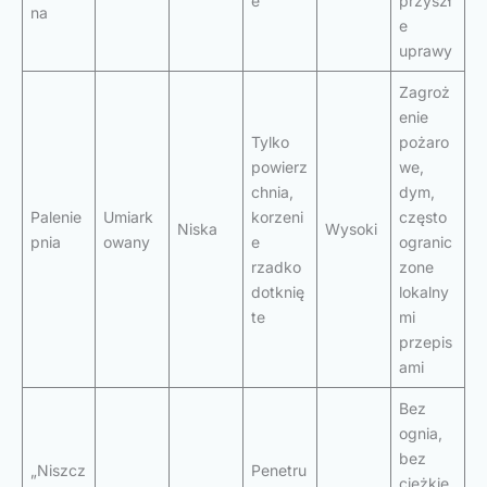
e
przyszł
na
e
uprawy
Zagroż
enie
Tylko
pożaro
powierz
we,
chnia,
dym,
Palenie
Umiark
korzeni
często
Niska
Wysoki
pnia
owany
e
ogranic
rzadko
zone
dotknię
lokalny
te
mi
przepis
ami
Bez
ognia,
bez
„Niszcz
Penetru
ciężkie