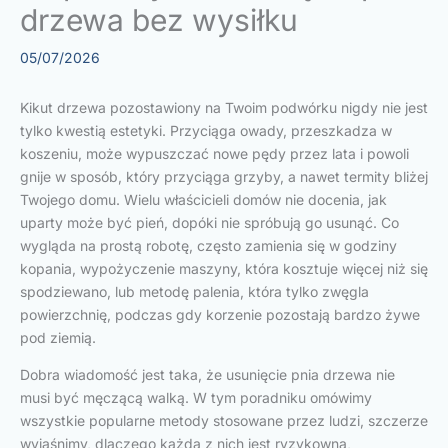
drzewa bez wysiłku
05/07/2026
Kikut drzewa pozostawiony na Twoim podwórku nigdy nie jest
tylko kwestią estetyki. Przyciąga owady, przeszkadza w
koszeniu, może wypuszczać nowe pędy przez lata i powoli
gnije w sposób, który przyciąga grzyby, a nawet termity bliżej
Twojego domu. Wielu właścicieli domów nie docenia, jak
uparty może być pień, dopóki nie spróbują go usunąć. Co
wygląda na prostą robotę, często zamienia się w godziny
kopania, wypożyczenie maszyny, która kosztuje więcej niż się
spodziewano, lub metodę palenia, która tylko zwęgla
powierzchnię, podczas gdy korzenie pozostają bardzo żywe
pod ziemią.
Dobra wiadomość jest taka, że usunięcie pnia drzewa nie
musi być męczącą walką. W tym poradniku omówimy
wszystkie popularne metody stosowane przez ludzi, szczerze
wyjaśnimy, dlaczego każda z nich jest ryzykowna,