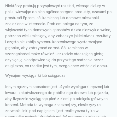
Niektórzy próbują przyspieszyć rozkład, wiercąc dziury w
pniu i wlewając do nich ogólnodostępne produkty, czasami po
prostu sól Epsom, sól kamienną lub domowe mieszanki
znalezione w internecie. Problem polega na tym, że
większość tych domowych sposobów działa niezwykle wolno,
potrzeba wielu miesięcy, aby zobaczyć jakiekolwiek rezultaty,
i często nie zabija systemu korzeniowego wystarczająco
głęboko, aby zatrzymać odrost. Sól kamienna w
szczególności może również uszkodzić otaczającą glebę,
czyniąc ją nieodpowiednią do przyszłego sadzenia przez
długi czas, co rzadko jest tym, czego chce właściciel domu.
Wynajem wyciągarki lub ściągacza
Innym ręcznym sposobem jest użycie wyciągarki ręcznej lub
lewara, zakotwiczonego do pobliskiego drzewa lub pojazdu,
aby fizycznie wyciągnąć pień z ziemi po odcięciu głównych
korzeni. Metoda ta wymaga znacznej siły, niesie ryzyko
zerwania linki pod napięciem i jest realistyczna tylko w
przypadku małych i średnich pni. W przypadku większych,