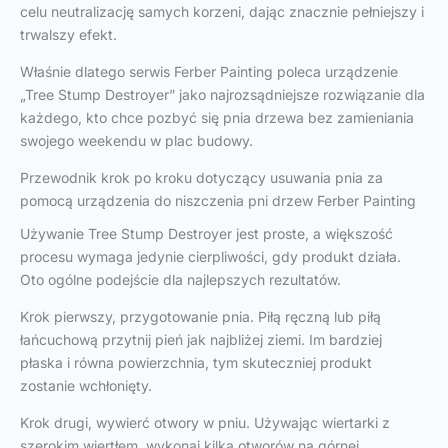
celu neutralizację samych korzeni, dając znacznie pełniejszy i
trwalszy efekt.
Właśnie dlatego serwis Ferber Painting poleca urządzenie
„Tree Stump Destroyer” jako najrozsądniejsze rozwiązanie dla
każdego, kto chce pozbyć się pnia drzewa bez zamieniania
swojego weekendu w plac budowy.
Przewodnik krok po kroku dotyczący usuwania pnia za
pomocą urządzenia do niszczenia pni drzew Ferber Painting
Używanie Tree Stump Destroyer jest proste, a większość
procesu wymaga jedynie cierpliwości, gdy produkt działa.
Oto ogólne podejście dla najlepszych rezultatów.
Krok pierwszy, przygotowanie pnia. Piłą ręczną lub piłą
łańcuchową przytnij pień jak najbliżej ziemi. Im bardziej
płaska i równa powierzchnia, tym skuteczniej produkt
zostanie wchłonięty.
Krok drugi, wywierć otwory w pniu. Używając wiertarki z
szerokim wiertłem, wykonaj kilka otworów na górnej