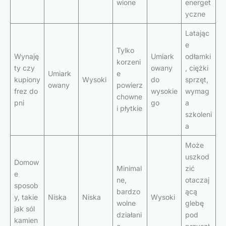
wione
energet
yczne
Latając
e
Tylko
Wynaję
Umiark
odłamki
korzeni
ty czy
owany
, ciężki
Umiark
e
kupiony
Wysoki
do
sprzęt,
owany
powierz
frez do
wysokie
wymag
chowne
pni
go
a
i płytkie
szkoleni
a
Może
uszkod
Domow
Minimal
zić
e
ne,
otaczaj
sposob
bardzo
ącą
y, takie
Niska
Niska
Wysoki
wolne
glebę
jak sól
działani
pod
kamien