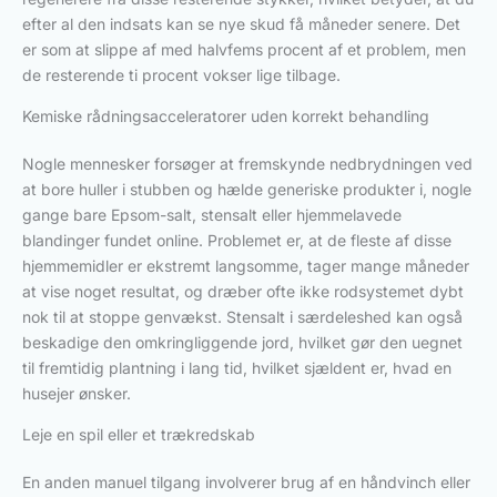
efter al den indsats kan se nye skud få måneder senere. Det
er som at slippe af med halvfems procent af et problem, men
de resterende ti procent vokser lige tilbage.
Kemiske rådningsacceleratorer uden korrekt behandling
Nogle mennesker forsøger at fremskynde nedbrydningen ved
at bore huller i stubben og hælde generiske produkter i, nogle
gange bare Epsom-salt, stensalt eller hjemmelavede
blandinger fundet online. Problemet er, at de fleste af disse
hjemmemidler er ekstremt langsomme, tager mange måneder
at vise noget resultat, og dræber ofte ikke rodsystemet dybt
nok til at stoppe genvækst. Stensalt i særdeleshed kan også
beskadige den omkringliggende jord, hvilket gør den uegnet
til fremtidig plantning i lang tid, hvilket sjældent er, hvad en
husejer ønsker.
Leje en spil eller et trækredskab
En anden manuel tilgang involverer brug af en håndvinch eller