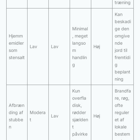
træning
Kan
beskadi
Minimal
ge den
Hjemm
, meget
omgive
emidler
langso
nde
Lav
Lav
Høj
som
m
jord til
stensalt
handlin
fremtidi
g
g
beplant
ning
Kun
Brandfa
overfla
re, røg,
Afbræn
disk,
ofte
ding af
Modera
rødder
reguler
Lav
Høj
stubbe
t
sjælden
et af
n
t
lokale
påvirke
bestem