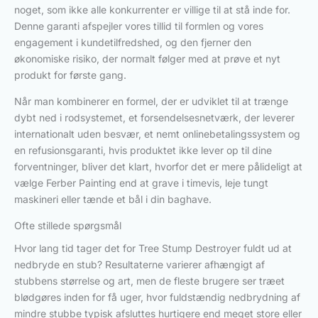
noget, som ikke alle konkurrenter er villige til at stå inde for.
Denne garanti afspejler vores tillid til formlen og vores
engagement i kundetilfredshed, og den fjerner den
økonomiske risiko, der normalt følger med at prøve et nyt
produkt for første gang.
Når man kombinerer en formel, der er udviklet til at trænge
dybt ned i rodsystemet, et forsendelsesnetværk, der leverer
internationalt uden besvær, et nemt onlinebetalingssystem og
en refusionsgaranti, hvis produktet ikke lever op til dine
forventninger, bliver det klart, hvorfor det er mere pålideligt at
vælge Ferber Painting end at grave i timevis, leje tungt
maskineri eller tænde et bål i din baghave.
Ofte stillede spørgsmål
Hvor lang tid tager det for Tree Stump Destroyer fuldt ud at
nedbryde en stub? Resultaterne varierer afhængigt af
stubbens størrelse og art, men de fleste brugere ser træet
blødgøres inden for få uger, hvor fuldstændig nedbrydning af
mindre stubbe typisk afsluttes hurtigere end meget store eller