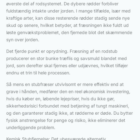
øverste del af rodsystemet. De dybere rødder forbliver
fuldstændig intakte under jorden. I mange tilfælde, især med
kraftige arter, kan disse resterende rødder stadig sende nye
skud op senere, hvilket betyder, at fræsningen ikke fuldt ud
løste genvækstproblemet, den fjernede blot det skæmmende
syn over jorden.
Det fjerde punkt er oprydning. Fræsning af en rodstub
producerer en stor bunke træflis og savsmuld blandet med
jord, som derefter skal fjernes eller udjævnes, hvilket tilføjer
endnu et trin til hele processen.
Så mens en stubfræser utvivlsomt er mere effektiv end at
grave i hånden, medfører den en reel økonomisk investering,
hvis du køber en, løbende lejepriser, hvis du ikke gør,
sikkerhedsrisici forbundet med betjening af tungt maskineri,
og den garanterer stadig ikke, at rødderne er døde. Du bytter
fysisk anstrengelse for penge og risiko, ikke eliminerer det
underliggende problem.
Kemisk Stubfjernelse: Det ubesværede alternativ