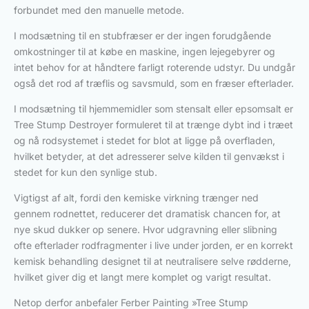
forbundet med den manuelle metode.
I modsætning til en stubfræser er der ingen forudgående
omkostninger til at købe en maskine, ingen lejegebyrer og
intet behov for at håndtere farligt roterende udstyr. Du undgår
også det rod af træflis og savsmuld, som en fræser efterlader.
I modsætning til hjemmemidler som stensalt eller epsomsalt er
Tree Stump Destroyer formuleret til at trænge dybt ind i træet
og nå rodsystemet i stedet for blot at ligge på overfladen,
hvilket betyder, at det adresserer selve kilden til genvækst i
stedet for kun den synlige stub.
Vigtigst af alt, fordi den kemiske virkning trænger ned
gennem rodnettet, reducerer det dramatisk chancen for, at
nye skud dukker op senere. Hvor udgravning eller slibning
ofte efterlader rodfragmenter i live under jorden, er en korrekt
kemisk behandling designet til at neutralisere selve rødderne,
hvilket giver dig et langt mere komplet og varigt resultat.
Netop derfor anbefaler Ferber Painting »Tree Stump