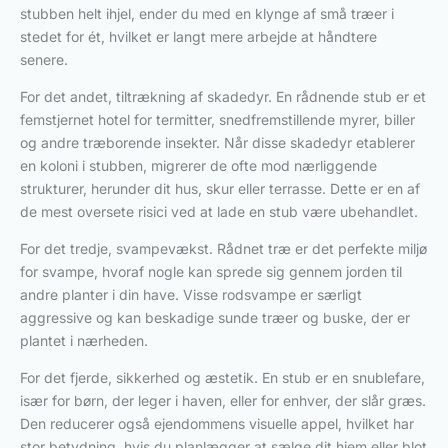
stubben helt ihjel, ender du med en klynge af små træer i
stedet for ét, hvilket er langt mere arbejde at håndtere
senere.
For det andet, tiltrækning af skadedyr. En rådnende stub er et
femstjernet hotel for termitter, snedfremstillende myrer, biller
og andre træborende insekter. Når disse skadedyr etablerer
en koloni i stubben, migrerer de ofte mod nærliggende
strukturer, herunder dit hus, skur eller terrasse. Dette er en af
de mest oversete risici ved at lade en stub være ubehandlet.
For det tredje, svampevækst. Rådnet træ er det perfekte miljø
for svampe, hvoraf nogle kan sprede sig gennem jorden til
andre planter i din have. Visse rodsvampe er særligt
aggressive og kan beskadige sunde træer og buske, der er
plantet i nærheden.
For det fjerde, sikkerhed og æstetik. En stub er en snublefare,
især for børn, der leger i haven, eller for enhver, der slår græs.
Den reducerer også ejendommens visuelle appel, hvilket har
stor betydning, hvis du planlægger at sælge dit hjem eller blot