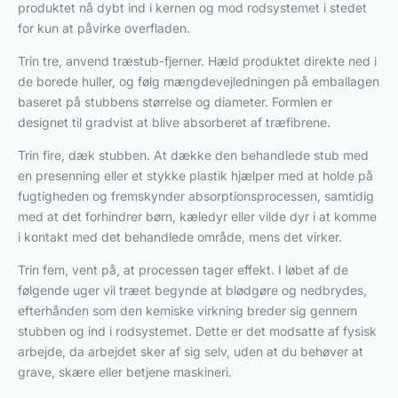
produktet nå dybt ind i kernen og mod rodsystemet i stedet
for kun at påvirke overfladen.
Trin tre, anvend træstub-fjerner. Hæld produktet direkte ned i
de borede huller, og følg mængdevejledningen på emballagen
baseret på stubbens størrelse og diameter. Formlen er
designet til gradvist at blive absorberet af træfibrene.
Trin fire, dæk stubben. At dække den behandlede stub med
en presenning eller et stykke plastik hjælper med at holde på
fugtigheden og fremskynder absorptionsprocessen, samtidig
med at det forhindrer børn, kæledyr eller vilde dyr i at komme
i kontakt med det behandlede område, mens det virker.
Trin fem, vent på, at processen tager effekt. I løbet af de
følgende uger vil træet begynde at blødgøre og nedbrydes,
efterhånden som den kemiske virkning breder sig gennem
stubben og ind i rodsystemet. Dette er det modsatte af fysisk
arbejde, da arbejdet sker af sig selv, uden at du behøver at
grave, skære eller betjene maskineri.