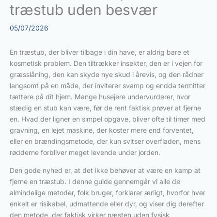
træstub uden besvær
05/07/2026
En træstub, der bliver tilbage i din have, er aldrig bare et
kosmetisk problem. Den tiltrækker insekter, den er i vejen for
græsslåning, den kan skyde nye skud i årevis, og den rådner
langsomt på en måde, der inviterer svamp og endda termitter
tættere på dit hjem. Mange husejere undervurderer, hvor
stædig en stub kan være, før de rent faktisk prøver at fjerne
en. Hvad der ligner en simpel opgave, bliver ofte til timer med
gravning, en lejet maskine, der koster mere end forventet,
eller en brændingsmetode, der kun svitser overfladen, mens
rødderne forbliver meget levende under jorden.
Den gode nyhed er, at det ikke behøver at være en kamp at
fjerne en træstub. I denne guide gennemgår vi alle de
almindelige metoder, folk bruger, forklarer ærligt, hvorfor hver
enkelt er risikabel, udmattende eller dyr, og viser dig derefter
den metode, der faktisk virker næsten uden fysisk