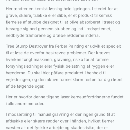
Her ændrer en kemisk løsning hele ligningen. I stedet for at
grave, skære, trække eller slibe, er et produkt til kemisk
fjernelse af stubbe designet til at blive absorberet i træet og
bevæge sig ned gennem stubben og ind i rodsystemet,
nedbryde træfibrene og dræbe rødderne indefra.
Tree Stump Destroyer fra Ferber Painting er udviklet specielt
til at løse de ovenfor beskrevne problemer. Der kræves
hverken tungt maskineri, gravning, risiko for at ramme
forsyningsledninger eller fysisk belastning af ryggen eller
hænderne. Du skal blot påføre produktet i henhold til
vejledningen, og den aktive formel klarer resten for dig i løbet
af de følgende uger.
Her er hvorfor denne tilgang løser kerneudfordringerne fundet
i alle andre metoder.
I modsætning til manuel gravning er der ingen grund til at
afdække eller skære rødder over i hånden, hvilket fjerner
næsten alt det fysiske arbejde og skadesrisiko, der er