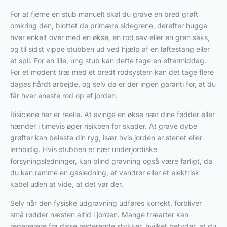
For at fjerne en stub manuelt skal du grave en bred grøft
omkring den, blottet de primære sidegrene, derefter hugge
hver enkelt over med en økse, en rod sav eller en gren saks,
og til sidst vippe stubben ud ved hjælp af en løftestang eller
et spil. For en lille, ung stub kan dette tage en eftermiddag.
For et modent træ med et bredt rodsystem kan det tage flere
dages hårdt arbejde, og selv da er der ingen garanti for, at du
får hver eneste rod op af jorden.
Risiciene her er reelle. At svinge en økse nær dine fødder eller
hænder i timevis øger risikoen for skader. At grave dybe
grøfter kan belaste din ryg, især hvis jorden er stenet eller
lerholdig. Hvis stubben er nær underjordiske
forsyningsledninger, kan blind gravning også være farligt, da
du kan ramme en gasledning, et vandrør eller et elektrisk
kabel uden at vide, at det var der.
Selv når den fysiske udgravning udføres korrekt, forbliver
små rødder næsten altid i jorden. Mange træarter kan
regenerere fra disse resterende stykker, hvilket betyder, at du