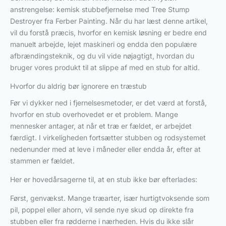
anstrengelse: kemisk stubbefjernelse med Tree Stump
Destroyer fra Ferber Painting. Når du har læst denne artikel,
vil du forstå præcis, hvorfor en kemisk løsning er bedre end
manuelt arbejde, lejet maskineri og endda den populære
afbrændingsteknik, og du vil vide nøjagtigt, hvordan du
bruger vores produkt til at slippe af med en stub for altid.
Hvorfor du aldrig bør ignorere en træstub
Før vi dykker ned i fjernelsesmetoder, er det værd at forstå,
hvorfor en stub overhovedet er et problem. Mange
mennesker antager, at når et træ er fældet, er arbejdet
færdigt. I virkeligheden fortsætter stubben og rodsystemet
nedenunder med at leve i måneder eller endda år, efter at
stammen er fældet.
Her er hovedårsagerne til, at en stub ikke bør efterlades:
Først, genvækst. Mange træarter, især hurtigtvoksende som
pil, poppel eller ahorn, vil sende nye skud op direkte fra
stubben eller fra rødderne i nærheden. Hvis du ikke slår