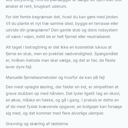
ønsker et rent, brugbart uderum.
For det femte begrænser det, hvad du kan gøre med jorden.
Vil du plante et nyt træ samme sted, bygge en terrasse eller
udvide din græsplæne? Den gamle stub og dens rodsystem
vil være i vejen, indtil de er helt fjernet eller neutraliseret.
Alt taget i betragtning er det ikke en kosmetisk luksus at
fjerne en stub, men en praktisk nødvendighed. Spørgsmålet
er, hvilken metode man skal vælge, og det er her, de fleste
laver dyre fejl.
Manuelle fjernelsesmetoder og hvorfor de kan slå fejl
Den mest oplagte løsning, der falder en ind, er simpelthen at
grave stubben op med hånden. Det lyder ligetil: tag en skovl,
en økse, måske en hakke, og gå i gang. I praksis er dette en
af de mest fysisk krævende opgaver, en boligejer kan forsøge
sig med, og det kommer med flere alvorlige ulemper.
Gravning og skæring af rødderne