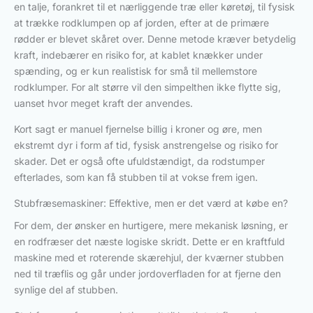
en talje, forankret til et nærliggende træ eller køretøj, til fysisk
at trække rodklumpen op af jorden, efter at de primære
rødder er blevet skåret over. Denne metode kræver betydelig
kraft, indebærer en risiko for, at kablet knækker under
spænding, og er kun realistisk for små til mellemstore
rodklumper. For alt større vil den simpelthen ikke flytte sig,
uanset hvor meget kraft der anvendes.
Kort sagt er manuel fjernelse billig i kroner og øre, men
ekstremt dyr i form af tid, fysisk anstrengelse og risiko for
skader. Det er også ofte ufuldstændigt, da rodstumper
efterlades, som kan få stubben til at vokse frem igen.
Stubfræsemaskiner: Effektive, men er det værd at købe en?
For dem, der ønsker en hurtigere, mere mekanisk løsning, er
en rodfræser det næste logiske skridt. Dette er en kraftfuld
maskine med et roterende skærehjul, der kværner stubben
ned til træflis og går under jordoverfladen for at fjerne den
synlige del af stubben.