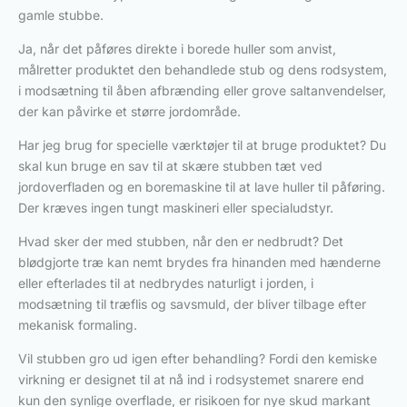
gamle stubbe.
Ja, når det påføres direkte i borede huller som anvist,
målretter produktet den behandlede stub og dens rodsystem,
i modsætning til åben afbrænding eller grove saltanvendelser,
der kan påvirke et større jordområde.
Har jeg brug for specielle værktøjer til at bruge produktet? Du
skal kun bruge en sav til at skære stubben tæt ved
jordoverfladen og en boremaskine til at lave huller til påføring.
Der kræves ingen tungt maskineri eller specialudstyr.
Hvad sker der med stubben, når den er nedbrudt? Det
blødgjorte træ kan nemt brydes fra hinanden med hænderne
eller efterlades til at nedbrydes naturligt i jorden, i
modsætning til træflis og savsmuld, der bliver tilbage efter
mekanisk formaling.
Vil stubben gro ud igen efter behandling? Fordi den kemiske
virkning er designet til at nå ind i rodsystemet snarere end
kun den synlige overflade, er risikoen for nye skud markant