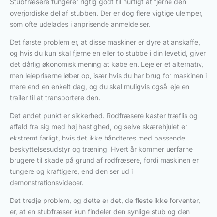
Stubfræsere fungerer rigtig godt til hurtigt at fjerne den
overjordiske del af stubben. Der er dog flere vigtige ulemper,
som ofte udelades i anprisende anmeldelser.
Det første problem er, at disse maskiner er dyre at anskaffe,
og hvis du kun skal fjerne en eller to stubbe i din levetid, giver
det dårlig økonomisk mening at købe en. Leje er et alternativ,
men lejepriserne løber op, især hvis du har brug for maskinen i
mere end en enkelt dag, og du skal muligvis også leje en
trailer til at transportere den.
Det andet punkt er sikkerhed. Rodfræsere kaster træflis og
affald fra sig med høj hastighed, og selve skærehjulet er
ekstremt farligt, hvis det ikke håndteres med passende
beskyttelsesudstyr og træning. Hvert år kommer uerfarne
brugere til skade på grund af rodfræsere, fordi maskinen er
tungere og kraftigere, end den ser ud i
demonstrationsvideoer.
Det tredje problem, og dette er det, de fleste ikke forventer,
er, at en stubfræser kun findeler den synlige stub og den