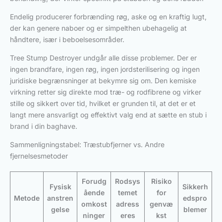
Endelig producerer forbrænding røg, aske og en kraftig lugt,
der kan genere naboer og er simpelthen ubehagelig at
håndtere, især i beboelsesområder.
Tree Stump Destroyer undgår alle disse problemer. Der er
ingen brandfare, ingen røg, ingen jordsterilisering og ingen
juridiske begrænsninger at bekymre sig om. Den kemiske
virkning retter sig direkte mod træ- og rodfibrene og virker
stille og sikkert over tid, hvilket er grunden til, at det er et
langt mere ansvarligt og effektivt valg end at sætte en stub i
brand i din baghave.
Sammenligningstabel: Træstubfjerner vs. Andre
fjernelsesmetoder
Forudg
Rodsys
Risiko
Fysisk
Sikkerh
ående
temet
for
Metode
anstren
edspro
omkost
adress
genvæ
gelse
blemer
ninger
eres
kst