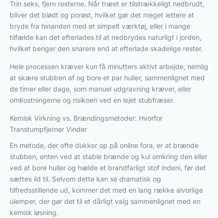
Trin seks, fjern resterne. Når træet er tilstrækkeligt nedbrudt,
bliver det blødt og porøst, hvilket gør det meget lettere at
bryde fra hinanden med et simpelt værktøj, eller i mange
tilfælde kan det efterlades til at nedbrydes naturligt i jorden,
hvilket beriger den snarere end at efterlade skadelige rester.
Hele processen kræver kun få minutters aktivt arbejde, nemlig
at skære stubben af og bore et par huller, sammenlignet med
de timer eller dage, som manuel udgravning kræver, eller
omkostningerne og risikoen ved en lejet stubfræser.
Kemisk Virkning vs. Brændingsmetoder: Hvorfor
Transtumpfjerner Vinder
En metode, der ofte dukker op på online fora, er at brænde
stubben, enten ved at stable brænde og kul omkring den eller
ved at bore huller og hælde et brandfarligt stof indeni, før det
sættes ild til. Selvom dette kan se dramatisk og
tilfredsstillende ud, kommer det med en lang række alvorlige
ulemper, der gør det til et dårligt valg sammenlignet med en
kemisk løsning.