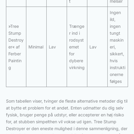
t
melser
Ingen
ild,
»Tree
Trænge
ingen
Stump
r ind i
tungt
Destroy
rodsyst
maskin
er« af
Minimal
Lav
emet
Lav
eri,
Ferber
for
sikkert,
Paintin
dybere
hvis
g
virkning
instrukti
onerne
følges
Som tabellen viser, tvinger de fleste alternative metoder dig til
at bytte et problem for et andet. Enten udmatter du dig selv
fysisk, bruger penge på udstyr, eller accepterer en høj risiko
for, at stubben simpelthen vil vokse ud igen. Tree Stump
Destroyer er den eneste mulighed i denne sammenligning, der