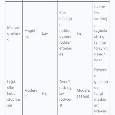
Skade
Kun
fra
blotlagt
værktøj
e
,
Manuel
Meget
rødder,
rygbela
gravnin
Lav
Høj
høj
dybere
stning,
g
rødder
ramme
efterlad
forsynin
es
gsledni
nger
Flyvend
e
Lejet
Overfla
genstan
eller
disk og
de,
Modera
Modera
købt
Høj
lav
tungt
t
t til højt
stubfræ
rodvæk
maskin
ser
st
eri,
kræver