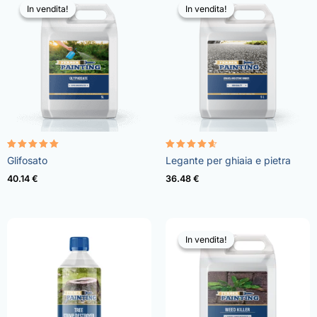
In vendita!
In vendita!
In vendita!
In vendita!
Valutato
Valutato
Glifosato
Legante per ghiaia e pietra
4.96
4.57
su 5
su 5
40.14
€
36.48
€
In vendita!
In vendita!