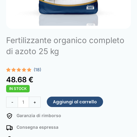
Fertilizzante organico completo
di azoto 25 kg
(18)
Valutato
18
48.68
€
5.00
su 5
su base
IN STOCK
di
recensioni
Complete
Aggiungi al carrello
-
+
Organic
Nitrogen
Garanzia di rimborso
Fertilizer
Consegna espressa
25
kg