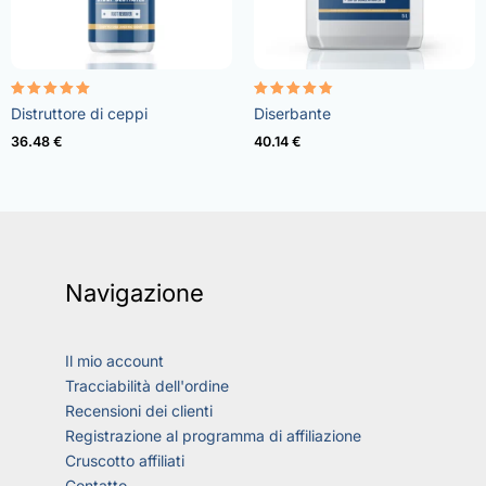
Valutato
Valutato
Distruttore di ceppi
Diserbante
5.00
4.73
su 5
su 5
36.48
€
40.14
€
Navigazione
Il mio account
Tracciabilità dell'ordine
Recensioni dei clienti
Registrazione al programma di affiliazione
Cruscotto affiliati
Contatto