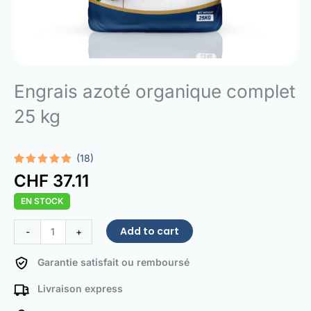
Engrais azoté organique complet
25 kg
(18)
Rated
18
5.00
CHF
37.11
out of 5
based on
EN STOCK
customer
ratings
Complete
Add to cart
-
+
Organic
Nitrogen
Garantie satisfait ou remboursé
Fertilizer
Livraison express
25
kg