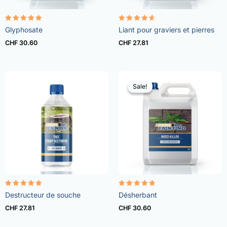
Rated
Rated
Glyphosate
Liant pour graviers et pierres
4.96
4.57
out of 5
out of 5
CHF
30.60
CHF
27.81
Sale!
Sale!
Rated
Rated
Destructeur de souche
Désherbant
5.00
4.73
out of 5
out of 5
CHF
27.81
CHF
30.60