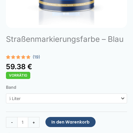
Straßenmarkierungsfarbe – Blau
(19)
Bewertet
19
59.38
€
mit
5.00
von 5,
VORRÄTIG
basierend
auf
Kundenbewertungen
Road
Band
Paint
Blue
Menge
In den Warenkorb
-
+