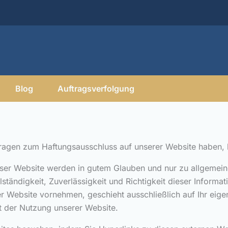
Blog
Auftragsverfolgung
ragen zum Haftungsausschluss auf unserer Website haben, k
eser Website werden in gutem Glauben und nur zu allgemein
tändigkeit, Zuverlässigkeit und Richtigkeit dieser Informa
r Website vornehmen, geschieht ausschließlich auf Ihr eige
 der Nutzung unserer Website.