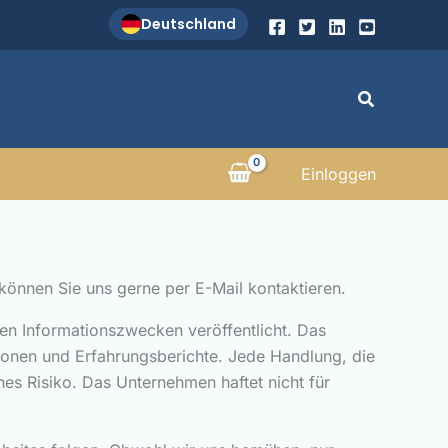
Deutschland
Suchen
Einloggen
önnen Sie uns gerne per E-Mail kontaktieren.
en Informationszwecken veröffentlicht. Das
tionen und Erfahrungsberichte. Jede Handlung, die
nes Risiko. Das Unternehmen haftet nicht für