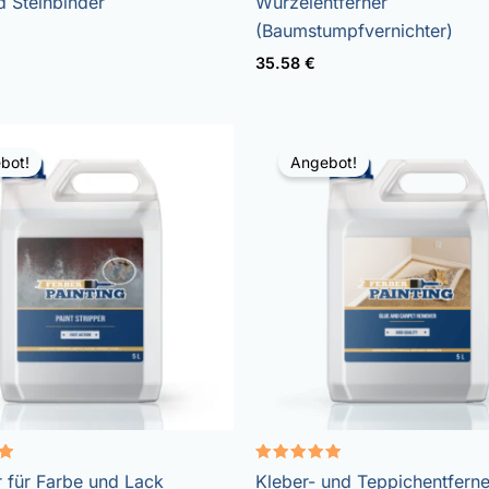
d Steinbinder
Wurzelentferner
mit
5.00
(Baumstumpfvernichter)
von 5
35.58
€
bot!
Angebot!
Bewertet
 für Farbe und Lack
Kleber- und Teppichentferne
mit