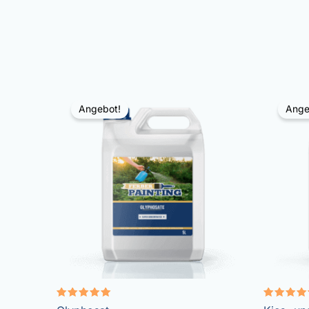
Angebot!
Ange
Bewertet
Bewertet