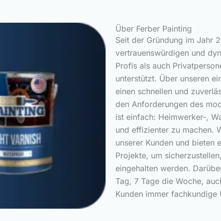
Über Ferber Painting
Seit der Gründung im Jahr 2
vertrauenswürdigen und dy
Profis als auch Privatperso
unterstützt. Über unseren e
einen schnellen und zuverl
den Anforderungen des mod
ist einfach: Heimwerker-, W
und effizienter zu machen. 
unserer Kunden und bieten e
Projekte, um sicherzustelle
eingehalten werden. Darübe
Tag, 7 Tage die Woche, auc
Kunden immer fachkundige U